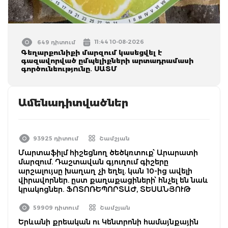
11:44 10-08-2026
649 դիտում
Գեղարքունիքի մարզում կասեցվել է
գազավորված ըմպելիքների արտադրամասի
գործունեությունը․ ՍԱՏՄ
Ամենադիտվածներ
93925 դիտում
Շամշյան
Մարտաֆիլմ հիշեցնող ծեծկռտուք՝ Արարատի
մարզում. Դաշտավան գյուղում գիշերը
արշալույսը խաղաղ չի եղել. կան 10-ից ավելի
վիրավորներ. ըստ քաղաքացիների՝ հնչել են նաև
կրակոցներ. ՖՈՏՈՌԵՊՈՐՏԱԺ, ՏԵՍԱՆՅՈՒԹ
59909 դիտում
Շամշյան
Երևանի քրեական ու Կենտրոնի համայնքային