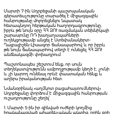
Մարտի 7-ին Ադրբեջանի պաշտպանական
գերատեսչությունը տարածել է միջազգային
հանրությանը մոլորեցնելու նպատակ
հետապնդող հերթական հաղորդագրությունը,
իբրև թե նույն օրը ՀՀ ԶՈՒ ռազմական տեխնիկայի
շարասյունը ՌԴ խաղաղապահների
ուղեկցությամբ անցել է Ստեփանակերտ-
Ղայբալիշեն-Լիսագոր ճանապարհով և որ իբրև
թե նույն ճանապարհով տեղի է ունեցել ՀՀ ԶՈՒ
անձնակազմի փոխադրում:
Պաշտոնապես շեշտում ենք, որ սույն
տեղեկատվությունն ամբողջությամբ կեղծ է, չունի
և չի կարող ունենալ որևէ փաստական հենք և
աղերս իրականության հետ։
Նմանօրինակ «աղմկոտ բացահայտումներով»
Ադրբեջանը փորձում է միջազգային հանրության
ուշադրությունը շեղել՝
1. Մարտի 5-ին իր զինված ուժերի կողմից
իրականացված ահաբեկչական ակտից, որին զոհ