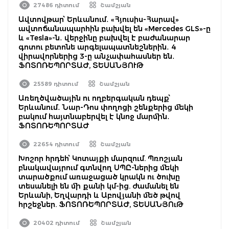
27486 դիտում
Շամշյան
Ավտովթար՝ Երևանում․ «Հյուսիս-Հարավ»
ավտոճանապարհին բախվել են «Mercedes GLS»-ը
և «Tesla»-ն․ վերջինը բախվել է բաժանարար
գոտու բետոնե արգելապատնեշներին․ 4
վիրավորներից 3-ը անչափահասներ են․
ՖՈՏՈՌԵՊՈՐՏԱԺ, ՏԵՍԱՆՅՈՒԹ
25589 դիտում
Շամշյան
Առեղծվածային ու ողբերգական դեպք՝
Երևանում․ Նար-Դոս փողոցի շենքերից մեկի
բակում հայտնաբերվել է կնոջ մարմին․
ՖՈՏՈՌԵՊՈՐՏԱԺ
22654 դիտում
Շամշյան
Խոշոր հրդեհ՝ Կոտայքի մարզում. Պռոշյան
բնակավայրում գտնվող ՍՊԸ-ներից մեկի
տարածքում առաջացած կրակն ու ծուխը
տեսանելի են մի քանի կմ-ից. ժամանել են
Երևանի, Եղվարդի և Աբովյանի մեծ թվով
հրշեջներ. ՖՈՏՈՌԵՊՈՐՏԱԺ, ՏԵՍԱՆՅՈւԹ
20402 դիտում
Շամշյան