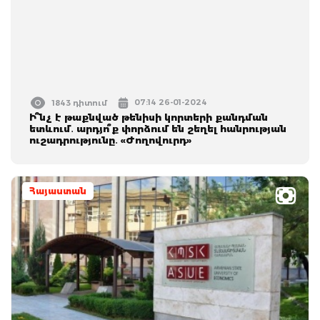
07:14 26-01-2024
1843 դիտում
Ի՞նչ է թաքնված թենիսի կորտերի քանդման
ետևում․ արդյո՞ք փորձում են շեղել հանրության
ուշադրությունը․ «Ժողովուրդ»
Հայաստան