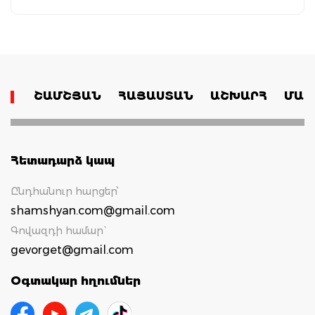
ՇԱՄՇՅԱՆ
ՀԱՅԱՍՏԱՆ
ԱՇԽԱՐՀ
ՄԱՄ
Հետադարձ կապ
Ընդհանուր հարցեր՝
shamshyan.com@gmail.com
Գովազդի համար`
gevorget@gmail.com
Օգտակար հղումներ