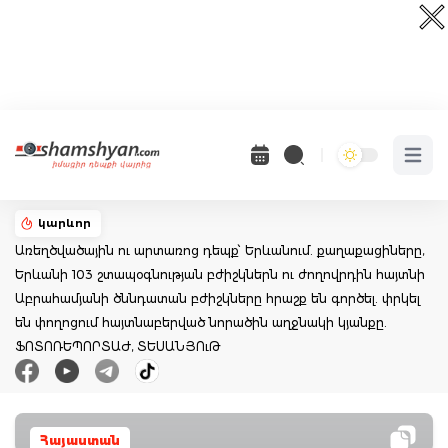
Open 
կարևոր
Առեղծվածային ու արտառոց դեպք՝ Երևանում. քաղաքացիները,
Երևանի 103 շտապօգնության բժիշկներն ու ժողովրդին հայտնի
Աբրահամյանի ծննդատան բժիշկները հրաշք են գործել. փրկել
են փողոցում հայտնաբերված նորածին աղջնակի կյանքը.
ՖՈՏՈՌԵՊՈՐՏԱԺ, ՏԵՍԱՆՅՈւԹ
Հայաստան