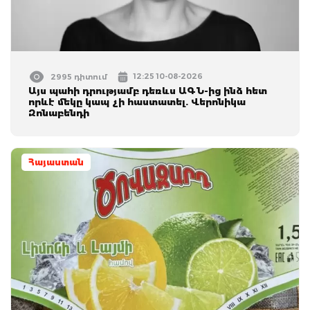
12:25 10-08-2026
2995 դիտում
Այս պահի դրությամբ դեռևս ԱԳՆ-ից ինձ հետ
որևէ մեկը կապ չի հաստատել. Վերոնիկա
Զոնաբենդի
Հայաստան