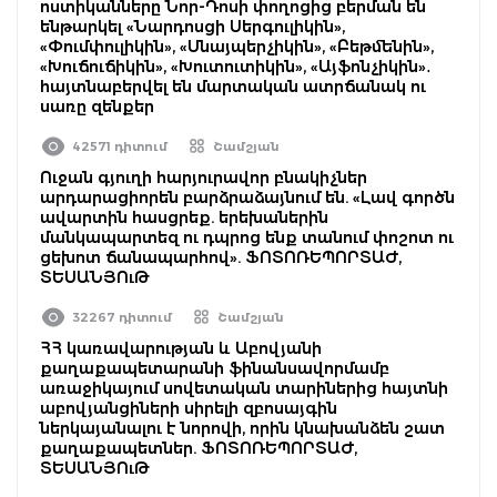
ոստիկանները Նոր-Դոսի փողոցից բերման են
ենթարկել «Նարդոսցի Սերգուլիկին»,
«Փումփուլիկին», «Սնայպերչիկին», «Բեթմենին»,
«Խուճուճիկին», «Խուտուտիկին», «Այֆոնչիկին»․
հայտնաբերվել են մարտական ատրճանակ ու
սառը զենքեր
42571 դիտում
Շամշյան
Ուջան գյուղի հարյուրավոր բնակիչներ
արդարացիորեն բարձրաձայնում են. «Լավ գործն
ավարտին հասցրեք. երեխաներին
մանկապարտեզ ու դպրոց ենք տանում փոշոտ ու
ցեխոտ ճանապարհով». ՖՈՏՈՌԵՊՈՐՏԱԺ,
ՏԵՍԱՆՅՈւԹ
32267 դիտում
Շամշյան
ՀՀ կառավարության և Աբովյանի
քաղաքապետարանի ֆինանսավորմամբ
առաջիկայում սովետական տարիներից հայտնի
աբովյանցիների սիրելի զբոսայգին
ներկայանալու է նորովի, որին կնախանձեն շատ
քաղաքապետներ. ՖՈՏՈՌԵՊՈՐՏԱԺ,
ՏԵՍԱՆՅՈւԹ