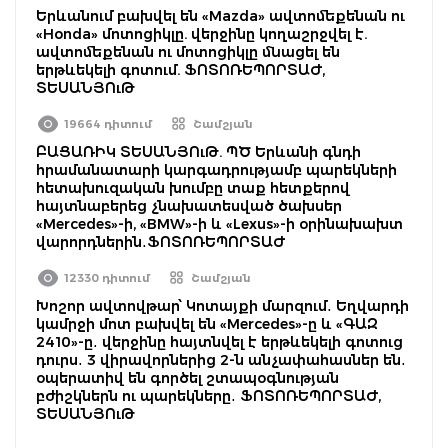
Երևանում բախվել են «Mazda» ավտոմեքենան ու
«Honda» մոտոցիկլը. վերջինը կողաշրջվել է.
ավտոմեքենան ու մոտոցիկլը մնացել են
երթևեկելի գոտում. ՖՈՏՈՌԵՊՈՐՏԱԺ,
ՏԵՍԱՆՅՈւԹ
19664 դիտում
Շամշյան
ԲԱՑԱՌԻԿ ՏԵՍԱՆՅՈւԹ. ՊԾ Երևանի գնդի
հրամանատարի կարգադրությամբ պարեկների
հետախուզական խումբը տաք հետքերով
հայտնաբերեց չնախատեսված ծախսեր
«Mercedes»-ի, «BMW»-ի և «Lexus»-ի օրինախախտ
վարորդներին․ՖՈՏՈՌԵՊՈՐՏԱԺ
12330 դիտում
Շամշյան
Խոշոր ավտովթար՝ Կոտայքի մարզում․ Եղվարդի
կամրջի մոտ բախվել են «Mercedes»-ը և «ԳԱԶ
2410»-ը․ վերջինը հայտնվել է երթևեկելի գոտուց
դուրս․ 3 վիրավորներից 2-ն անչափահասներ են․
օպերատիվ են գործել շտապօգնության
բժիշկներն ու պարեկները․ ՖՈՏՈՌԵՊՈՐՏԱԺ,
ՏԵՍԱՆՅՈւԹ