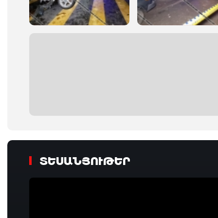
ՏԵՍԱՆՅՈՒԹԵՐ