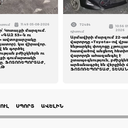
11:49 05-08-2026
դիտում
72484
10:56 0
՝ Կոտայքի մարզում.
2026
դիտում
 «ԳԱԶ 53»-ն ու
Արմավիրի մարզում 22-ա
» ավտոքարշակը
վարորդը «Toyota»-ով վրա
յատոր). կա վիրավոր.
ենթարկել փողոցը չթույլա
 են գործել
հատվածով անցնող հետիո
ւթյան բժիշկներն ու
վարորդն ահազանգել է
քի գումարտակի
շտապօգնություն, բժիշկն
ը. ՖՈՏՈՌԵՊՈՐՏԱԺ,
արձանագրել են վերջինի 
ւԹ
ՖՈՏՈՌԵՊՈՐՏԱԺ, ՏԵՍԱՆ
ՈՒԼ
ՍՊՈՐՏ
ԱՎԵԼԻՆ