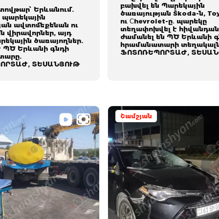
բախվել են Պարեկային
տովթար՝ Երևանում.
ծառայության Škoda-ն, To
ն պարեկային
ու Сhevrolet-ը․ պարեկը
յան ավտոմեքենան ու
տեղափոխվել է հիվանդան
ան վիրավորներ, այդ
ժամանել են ՊԾ Երևանի 
արեկային ծառայողներ.
հրամանատարի տեղակալն
է ՊԾ Երևանի գնդի
ՖՈՏՈՌԵՊՈՐՏԱԺ, ՏԵՍԱՆ
տարը.
ՈՐՏԱԺ, ՏԵՍԱՆՅՈՒԹ
Շամշյան