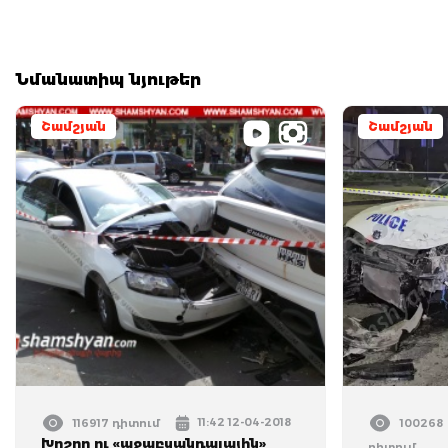
Նմանատիպ նյութեր
Շամշյան
Շամշյան
11:42 12-04-2018
116917 դիտում
100268
Խոշոր ու «աջաբսանդալային»
դիտում