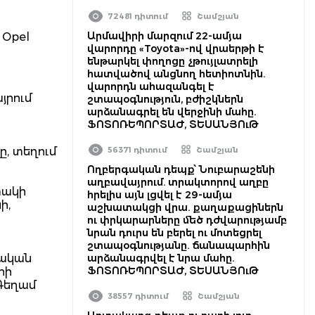
72481 դիտում
Շամշյան
Արմավիրի մարզում 22-ամյա
 Opel
վարորդը «Toyota»-ով վրաերթի է
ենթարկել փողոցը չթույլատրելի
հատվածով անցնող հետիոտնին.
վարորդն ահազանգել է
յրում
շտապօգնություն, բժիշկներն
արձանագրել են վերջինի մահը.
ՖՈՏՈՌԵՊՈՐՏԱԺ, ՏԵՍԱՆՅՈւԹ
, տեղում
56371 դիտում
Շամշյան
Ողբերգական դեպք՝ Նուբարաշենի
աղբավայրում. տրակտորով աղբը
տակի
հրելիս այն լցվել է 29-ամյա
ի,
աշխատակցի վրա. քաղաքացիներն
ի
ու փրկարարները մեծ դժվարությամբ
նրան դուրս են բերել ու մոտեցրել
շտապօգնությանը. ճանապարհին
չական
արձանագրվել է նրա մահը.
ՖՈՏՈՌԵՊՈՐՏԱԺ, ՏԵՍԱՆՅՈւԹ
րի
 Գեղամ
38557 դիտում
Շամշյան