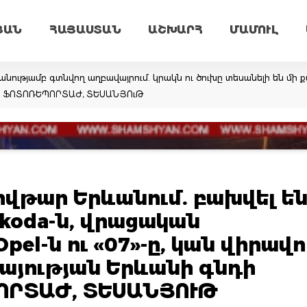
ՅԱՆ
ՀԱՅԱՍՏԱՆ
ԱՇԽԱՐՀ
ՄԱՄՈՒԼ
նությամբ գտնվող աղբավայրում. կրակն ու ծուխը տեսանելի են մի ք
եմ. ՖՈՏՈՌԵՊՈՐՏԱԺ, ՏԵՍԱՆՅՈւԹ
վթար Երևանում. բախվել ե
koda-ն, վրացական
el-ն ու «07»-ը, կան վիրավո
այության Երևանի գնդի
ՈՐՏԱԺ, ՏԵՍԱՆՅՈՒԹ