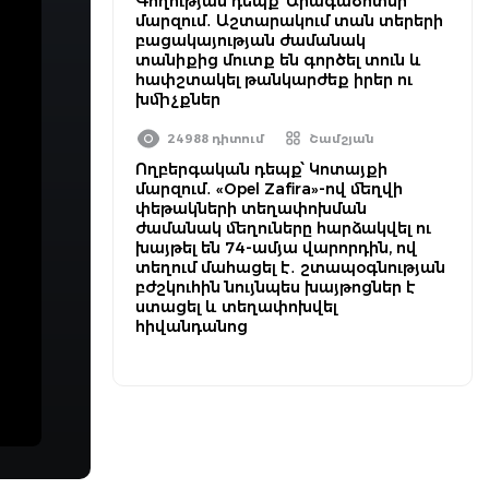
Գողության դեպք՝ Արագածոտնի
մարզում․ Աշտարակում տան տերերի
բացակայության ժամանակ
տանիքից մուտք են գործել տուն և
հափշտակել թանկարժեք իրեր ու
խմիչքներ
24988 դիտում
Շամշյան
Ողբերգական դեպք՝ Կոտայքի
մարզում․ «Opel Zafira»-ով մեղվի
փեթակների տեղափոխման
ժամանակ մեղուները հարձակվել ու
խայթել են 74-ամյա վարորդին, ով
տեղում մահացել է․ շտապօգնության
բժշկուհին նույնպես խայթոցներ է
ստացել և տեղափոխվել
հիվանդանոց