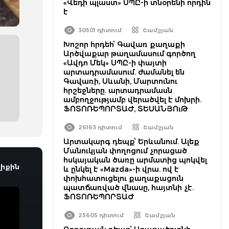
«Վեդի պլաստ» ՍՊԸ-ի տնօրենի որդին
է
30501 դիտում
Շամշյան
Խոշոր հրդեհ՝ Գավառ քաղաքի
Արծվաքար թաղամասում գործող
«Ավդո Մեկ» ՍՊԸ-ի փայտի
արտադրամասում. ժամանել են
Գավառի, Սևանի, Մարտունու
հրշեջները. արտադրամասն
ամբողջությամբ վերածվել է մոխրի.
ՖՈՏՈՌԵՊՈՐՏԱԺ, ՏԵՍԱՆՅՈւԹ
26163 դիտում
Շամշյան
Արտակարգ դեպք՝ Երևանում. Ալեք
Մանուկյան փողոցում չորացած
հսկայական ծառը արմատից պոկվել
իքին
և ընկել է «Mazda»-ի վրա. ով է
փոխհատուցելու քաղաքացուն
պատճառված վնասը, հայտնի չէ.
ՖՈՏՈՌԵՊՈՐՏԱԺ
25605 դիտում
Շամշյան