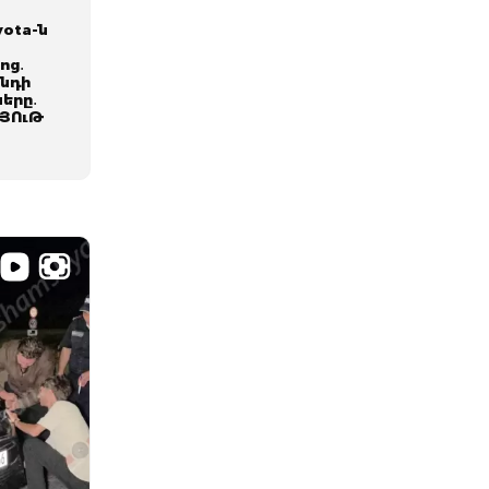
yota-ն
ոց․
գնդի
երը․
ՅՈւԹ