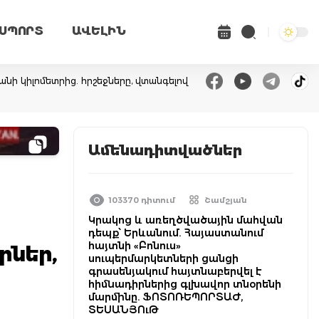
ՍՊՈՐՏ
ԱՎԵԼԻՆ
անի կիլոմետրից. հրշեջները, վտանգելով
Ամենադիտվածներ
ն
103370 դիտում
Շամշյան
Կրակոց և առեղծվածային մահվան
դեպք՝ Երևանում. Հայաստանում
հայտնի «Բոնուս»
րներ,
սուպերմարկետների ցանցի
գրասենյակում հայտնաբերվել է
հիմնադիրներից գլխավոր տնօրենի
մարմինը. ՖՈՏՈՌԵՊՈՐՏԱԺ,
ՏԵՍԱՆՅՈւԹ