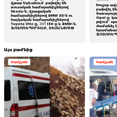
վթար Երևանում. բախվել են
Խոշոր ավ
ռուսական համարանիշներով
բախվել ե
Skoda-ն, վրացական
ծառայութ
համարանիշներով BMW X5-ն ու
Opel-ը. կ
հայկական համարանիշներով
թվում՝ պ
Toyota Vitz-ը, ЗИЛ 130-ը և BMW-ն.
ժամանել 
ՖՈՏՈՌԵՊՈՐՏԱԺ, ՏԵՍԱՆՅՈՒԹ
հրամանա
ՖՈՏՈՌԵՊ
Այս բաժնից
Շամշյան
Շամշյան