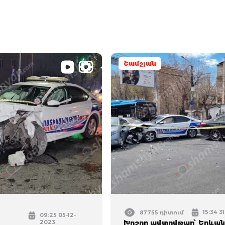
Շամշյան
15:34 3
87755 դիտում
09:25 05-12-
2023
Խոշոր ավտովթար՝ Երևան