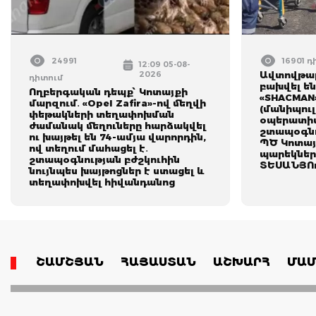
24991
16901 
12:09 05-08-
2026
Ավտովթար
դիտում
բախվել են
Ողբերգական դեպք՝ Կոտայքի
«SHACMAN
մարզում․ «Opel Zafira»-ով մեղվի
(մանիպուլ
փեթակների տեղափոխման
օպերատիվ
ժամանակ մեղուները հարձակվել
շտապօգնո
ու խայթել են 74-ամյա վարորդին,
ՊԾ Կոտայ
ով տեղում մահացել է․
պարեկներ
շտապօգնության բժշկուհին
ՏԵՍԱՆՅՈ
նույնպես խայթոցներ է ստացել և
տեղափոխվել հիվանդանոց
ՇԱՄՇՅԱՆ
ՀԱՅԱՍՏԱՆ
ԱՇԽԱՐՀ
ՄԱՄ