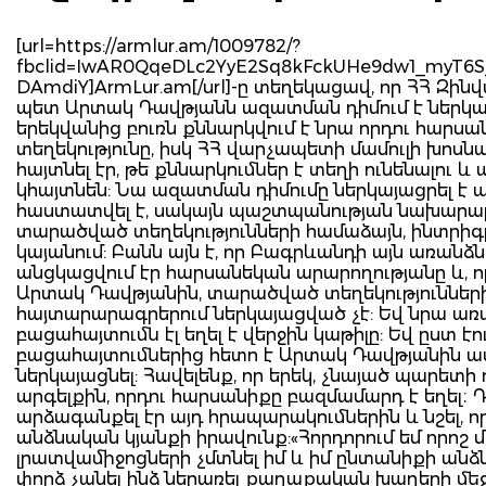
[url=https://armlur.am/1009782/?
fbclid=IwAR0QqeDLc2YyE2Sq8kFckUHe9dw1_myT6
DAmdiY]ArmLur.am[/url]-ը տեղեկացավ, որ ՀՀ Զին
պետ Արտակ Դավթյանն ազատման դիմում է ներկայա
երեկվանից բուռն քննարկվում է նրա որդու հարսա
տեղեկությունը, իսկ ՀՀ վարչապետի մամուլի խոսն
հայտնել էր, թե քննարկումներ է տեղի ունենալու և
կհայտնեն: Նա ազատման դիմումը ներկայացրել է 
հաստատվել է, սակայն պաշտպանության նախարարո
տարածված տեղեկությունների համաձայն, ինտրիգը
կայանում: Բանն այն է, որ Բագրևանդի այն առանձ
անցկացվում էր հարսանեկան արարողությանը և, 
Արտակ Դավթյանին, տարածված տեղեկությունների
հայտարարագրերում ներկայացված չէ: Եվ նրա ա
բացահայտումն էլ եղել է վերջին կաթիլը: Եվ ըստ էու
բացահայտումներից հետո է Արտակ Դավթյանին ա
ներկայացնել: Հավելենք, որ երեկ, չնայած պարետ
արգելքին, որդու հարսանիքը բազմամարդ է եղել։ 
արձագանքել էր այդ հրապարակումներին և նշել, որ
անձնական կյանքի իրավունք:«Հորդորում եմ որոշ 
լրատվամիջոցների չմտնել իմ և իմ ընտանիքի ան
փորձ չանել ինձ ներառել քաղաքական խաղերի մե