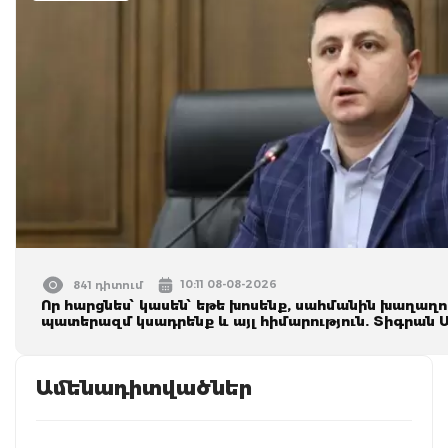
10:11 08-08-2026
841 դիտում
Որ հարցնես՝ կասեն՝ եթե խոսենք, սահմանին խաղաղութ
պատերազմ կuադրենք և այլ հիմարnւթյուն. Տիգրան
Ամենադիտվածներ