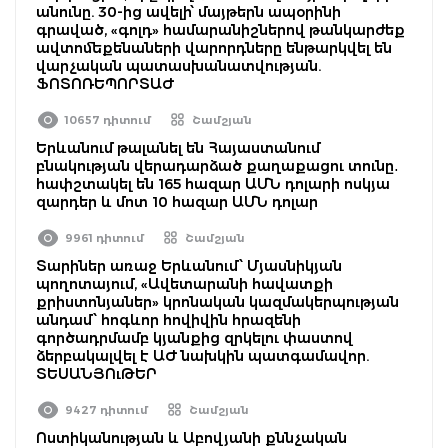
անունը. 30-ից ավելի՝ մայթերն ապօրինի
գրաված, «գոլդ» համարանիշներով թանկարժեք
ավտոմեքենաների վարորդները ենթարկվել են
վարչական պատասխանատվության.
ՖՈՏՈՌԵՊՈՐՏԱԺ
10657 դիտում
Շամշյան
Երևանում թալանել են Հայաստանում
բնակության վերադարձած քաղաքացու տունը․
հափշտակել են 165 հազար ԱՄՆ դոլարի ոսկյա
զարդեր և մոտ 10 հազար ԱՄՆ դոլար
9961 դիտում
Շամշյան
Տարիներ առաջ Երևանում՝ Մյասնիկյան
պողոտայում, «Ավետարանի հավատքի
քրիստոնյաներ» կրոնական կազմակերպության
անդամ՝ հոգևոր հովիվին հրազենի
գործադրմամբ կյանքից զրկելու փաստով
ձերբակալվել է ԱԺ նախկին պատգամավոր.
ՏԵՍԱՆՅՈւԹԵՐ
9427 դիտում
Շամշյան
Ոստիկանության և Աբովյանի քննչական