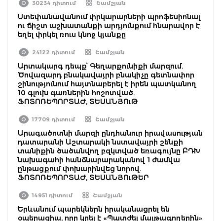
30234 դիտում
Շամշյան
Ստեփանավանում փրկարարների պրոֆեսիոնալ
ու ճիշտ աշխատանքի արդյունքում հնարավոր է
եղել փրկել ռուս կնոջ կյանքը
24122 դիտում
Շամշյան
Արտակարգ դեպք՝ Գեղարքունիքի մարզում.
Ծովազարդ բնակավայրի բնակիչը գետնափոր
շինությունում հայտնաբերել է իրեն պատկանող
10 գլուխ գառներին հոշոտված.
ՖՈՏՈՌԵՊՈՐՏԱԺ, ՏԵՍԱՆՅՈւԹ
17709 դիտում
Շամշյան
Արագածոտնի մարզի ընդհանուր իրավասության
դատարանի Աշտարակի նստավայրի շենքի
տանիքին ծածանվող բզկտված եռագույնը ԲԴԽ
նախագահի հանձնարարականով 1 ժամվա
ընթացքում փոխարինվեց նորով.
ՖՈՏՈՌԵՊՈՐՏԱԺ, ՏԵՍԱՆՅՈւԹԵՐ
14951 դիտում
Շամշյան
Երևանում պարեկներն իրականացրել են
օպերացիա, որը կրել է «Պատժել մայթագողերին»