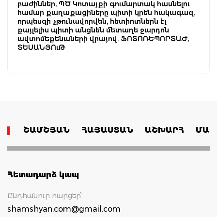
բաժիններ, ՊԾ Կոտայքի գումարտակ հասնելու
համար քաղաքացիները պիտի կրեն հակագազ,
որպեսզի չթունավորվեն, հետիոտներն էլ
քայլելիս պիտի անցնեն մետաղե ջարդոն
ավտոմեքենաների վրայով. ՖՈՏՈՌԵՊՈՐՏԱԺ,
ՏԵՍԱՆՅՈւԹ
ՇԱՄՇՅԱՆ
ՀԱՅԱՍՏԱՆ
ԱՇԽԱՐՀ
ՄԱՄ
Հետադարձ կապ
Ընդհանուր հարցեր՝
shamshyan.com@gmail.com