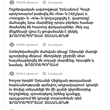
78408 դիտում
Շամշյան
Ողբերգական ավտովթար՝ Երևանում. Գայի
պողոտայում բախվել են «Kia»-ն (Վիշկա) և
«Hongqi»-ն. «Kia»-ն կողաշրջվել է, վարորդը՝
մահացել. նրա մարմինը դուրս բերելու համար
ժամանել են հատուկ փրկարարներ. մեկ այլ
մեքենայի վրա էլ ցուցանակն է ընկել.
ՖՈՏՈՌԵՊՈՐՏԱԺ, ՏԵՍԱՆՅՈւԹ
43984 դիտում
Շամշյան
Առեղծվածային մահվան դեպք՝ Շիրակի մարզի
գյուղերից մեկում․ ծնողների շիրիմի մոտ
հայտնաբերվել են տղայի մարմինը, հրազեն և
նամակ․ ՖՈՏՈՌԵՊՈՐՏԱԺ
32842 դիտում
Շամշյան
Խոշոր հրդեհ՝ Երևանի Սիլիկյան թաղամասի
հարևանությամբ գտնվող աղբավայրում. կրակն
ու ծուխը տեսանելի են մի քանի կիլոմետրից.
հրշեջները, վտանգելով իրենց կյանքը,
պայքարում են կրակի տարածման դեմ.
ՖՈՏՈՌԵՊՈՐՏԱԺ, ՏԵՍԱՆՅՈւԹ