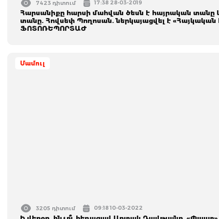
17:38 28-03-2019
7423 դիտում
Հարսանիքը հարսի մահվան ծեսն է հայրական տանը և
տանը. Հովսեփ Պողոսան. ներկայացվել է «Հայկական
ՖՈՏՈՌԵՊՈՐՏԱԺ
Մամուլ
09:18 10-03-2022
3205 դիտում
Ի վերջո, ինչո՞ւ հեռացավ Արտակ Դավթյանը․ «Փաստ»