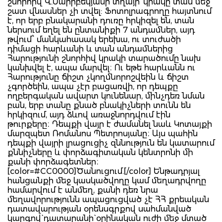
շնորհիվ Վ.Սարիբեկյանի տղայի՝ կրակը տան մեջ
շատ վնասներ չի տվել: Ֆոտոլրագրողը հայտնում
է, որ երբ բնակարանի դուռը հրկիզել են, տան
ներսում եղել են ընտանիքի 7 անդամներ, այդ
թվում՝ մանկահասակ երեխա, ու տուժածի
դիմացի հարևանի և տան անդամներից
Հարությունի շնորհիվ կրակի տարածումը նախ
կանխվել է, ապա մարվել։ Ու եթե հարևանն ու
Հարությունը ճիշտ չկողմնորոշվեին և ճիշտ
չգործեին, ապա չէր բացառվի, որ դեպքը
ողբերգական ավարտ կունենար, մինչդեռ նման
բան, երբ տանը քնած բնակիչների տունն են
հրկիզում, այդ ձևով առաջնորդվում էին
թուրքերը։ Դեպքի վայր է ժամանել նաև Կոտայքի
մարզպետ Ռոմանոս Պետրոսյանը։ Այս պահին
դեպքի վայրի լրացուցիչ զննություն են կատարում
քննիչները և փորձագիտական կենտրոնի մի
քանի փորձագետներ։
[color=#CC0000]Ծանուցում.[/color] Ենթադրյալ
հանցանքի մեջ կասկածվողը կամ մեղադրվողը
համարվում է անմեղ, քանի դեռ նրա
մեղավորությունն ապացուցված չէ ՀՀ քրեական
դատավարության օրենսգրքով սահմանված
կարգով` դատարանի` օրինական ուժի մեջ մտած