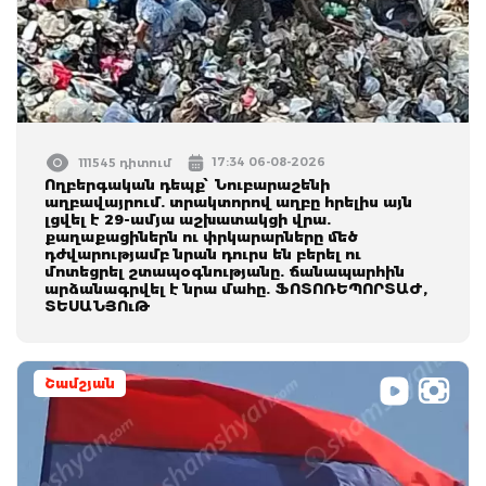
17:34 06-08-2026
111545 դիտում
Ողբերգական դեպք՝ Նուբարաշենի
աղբավայրում. տրակտորով աղբը հրելիս այն
լցվել է 29-ամյա աշխատակցի վրա.
քաղաքացիներն ու փրկարարները մեծ
դժվարությամբ նրան դուրս են բերել ու
մոտեցրել շտապօգնությանը. ճանապարհին
արձանագրվել է նրա մահը. ՖՈՏՈՌԵՊՈՐՏԱԺ,
ՏԵՍԱՆՅՈւԹ
Շամշյան