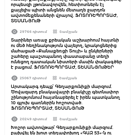
որպեսզի չթունավորվեն, հետիոտներն էլ
քայլելիս պիտի անցնեն մետաղե ջարդոն
ավտոմեքենաների վրայով. ՖՈՏՈՌԵՊՈՐՏԱԺ,
ՏԵՍԱՆՅՈւԹ
29766 դիտում
Շամշյան
Տարիներ առաջ քրեական աշխարհում հայտնի
ու մեծ հեղինակություն վայելող, կրակոցներից
մահացած «Քանաքեռցի Տույի» և ընկերների
շահերը պաշտպանող փաստաբանը տեղի
ունեցող դատական նիստերի մասին փակագծեր
է բացում. ՖՈՏՈՌԵՊՈՐՏԱԺ, ՏԵՍԱՆՅՈւԹԵՐ
25067 դիտում
Շամշյան
Արտակարգ դեպք՝ Գեղարքունիքի մարզում.
Ծովազարդ բնակավայրի բնակիչը գետնափոր
շինությունում հայտնաբերել է իրեն պատկանող
10 գլուխ գառներին հոշոտված.
ՖՈՏՈՌԵՊՈՐՏԱԺ, ՏԵՍԱՆՅՈւԹ
20249 դիտում
Շամշյան
Խոշոր ավտովթար՝ Գեղարքունիքի մարզում.
բախվել են խոտ տեղափոխող «ԳԱԶ 53»-ն ու