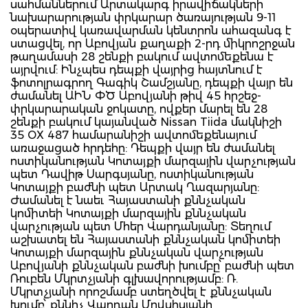
սահմաններում Արտակարգ իրավիճակների
նախարարության փրկարար ծառայության 9-11
օպերատիվ կառավարման կենտրոն ահազանգ է
ստացվել, որ Աբովյան քաղաքի 2-րդ միկրոշրջան
թաղամասի 28 շենքի բակում ավտոմեքենա է
այրվում: Ինչպես դեպքի վայրից հայտնում է
ֆոտոլրագրող Գագիկ Շամշյանը, դեպքի վայր են
ժամանել ԱԻՆ ՓԾ Աբովյանի թիվ 45 հրշեջ-
փրկարարական ջոկատը, ովքեր մարել են 28
շենքի բակում կայանված Nissan Tiida մակնիշի
35 OX 487 համարանիշի ավտոմեքենայում
առաջացած հրդեհը: Դեպքի վայր են ժամանել
ոստիկանության Կոտայքի մարզային վարչության
պետ Դավիթ Սարգսյանը, ոստիկանության
Կոտայքի բաժնի պետ Արտակ Ղազարյանը:
Ժամանել է նաեւ Հայաստանի քննչական
կոմիտեի Կոտայքի մարզային քննչական
վարչության պետ Մհեր Վարդանյանը: Տեղում
աշխատել են Հայաստանի քննչական կոմիտեի
Կոտայքի մարզային քննչական վարչության
Աբովյանի քննչական բաժնի խումբը՝ բաժնի պետ
Ռուբեն Մկրտչյանի գլխավորությամբ: Ռ.
Մկրտչյանի որոշմամբ ստեղծվել է քննչական
խումբ՝ քննիչ Վարդան Մովսիսյանի