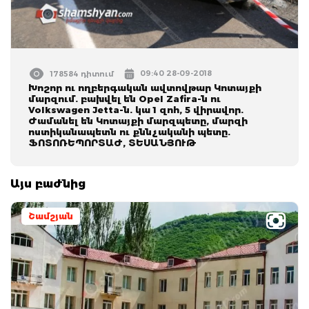
09:40 28-09-2018
178584 դիտում
Խոշոր ու ողբերգական ավտովթար Կոտայքի
մարզում. բախվել են Opel Zafira-ն ու
Volkswagen Jetta-ն. կա 1 զոհ, 5 վիրավոր.
Ժամանել են Կոտայքի մարզպետը, մարզի
ոստիկանապետն ու քննչականի պետը.
ՖՈՏՈՌԵՊՈՐՏԱԺ, ՏԵՍԱՆՅՈՒԹ
Այս բաժնից
Շամշյան