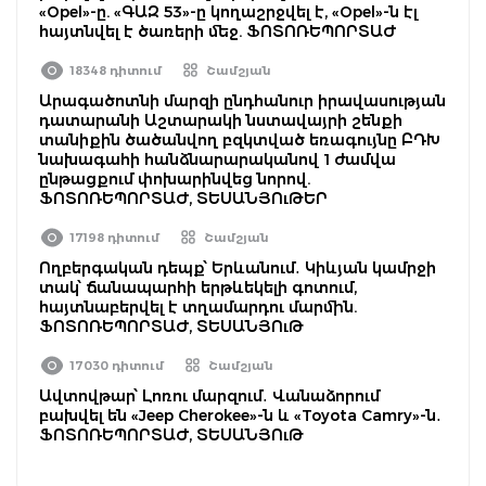
«Opel»-ը. «ԳԱԶ 53»-ը կողաշրջվել է, «Opel»-ն էլ
հայտնվել է ծառերի մեջ. ՖՈՏՈՌԵՊՈՐՏԱԺ
18348 դիտում
Շամշյան
Արագածոտնի մարզի ընդհանուր իրավասության
դատարանի Աշտարակի նստավայրի շենքի
տանիքին ծածանվող բզկտված եռագույնը ԲԴԽ
նախագահի հանձնարարականով 1 ժամվա
ընթացքում փոխարինվեց նորով.
ՖՈՏՈՌԵՊՈՐՏԱԺ, ՏԵՍԱՆՅՈւԹԵՐ
17198 դիտում
Շամշյան
Ողբերգական դեպք՝ Երևանում․ Կիևյան կամրջի
տակ՝ ճանապարհի երթևեկելի գոտում,
հայտնաբերվել է տղամարդու մարմին.
ՖՈՏՈՌԵՊՈՐՏԱԺ, ՏԵՍԱՆՅՈւԹ
17030 դիտում
Շամշյան
Ավտովթար՝ Լոռու մարզում․ Վանաձորում
բախվել են «Jeep Cherokee»-ն և «Toyota Camry»-ն․
ՖՈՏՈՌԵՊՈՐՏԱԺ, ՏԵՍԱՆՅՈւԹ