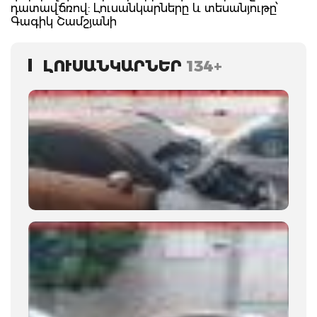
դատավճռով: Լուսանկարները և տեսանյութը՝
Գագիկ Շամշյանի
ԼՈՒՍԱՆԿԱՐՆԵՐ
134+