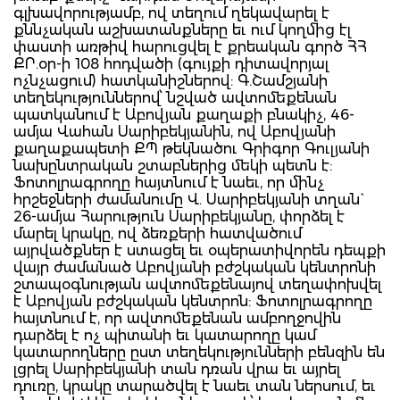
գլխավորությամբ, ով տեղում ղեկավարել է
քննչական աշխատանքները եւ ում կողմից էլ
փաստի առթիվ հարուցվել է քրեական գործ ՀՀ
ՔՐ.օր-ի 108 հոդվածի (գույքի դիտավորյալ
ոչնչացում) հատկանիշներով: Գ.Շամշյանի
տեղեկություններով՝ նշված ավտոմեքենան
պատկանում է Աբովյան քաղաքի բնակիչ, 46-
ամյա Վահան Սարիբեկյանին, ով Աբովյանի
քաղաքապետի ՔՊ թեկնածու Գրիգոր Գուլյանի
նախընտրական շտաբներից մեկի պետն է:
Ֆոտոլրագրողը հայտնում է նաեւ, որ մինչ
հրշեջների ժամանումը Վ. Սարիբեկյանի տղան`
26-ամյա Հարություն Սարիբեկյանը, փորձել է
մարել կրակը, ով ձեռքերի հատվածում
այրվածքներ է ստացել եւ օպերատիվորեն դեպքի
վայր ժամանած Աբովյանի բժշկական կենտրոնի
շտապօգնության ավտոմեքենայով տեղափոխվել
է Աբովյան բժշկական կենտրոն: Ֆոտոլրագրողը
հայտնում է, որ ավտոմեքենան ամբողջովին
դարձել է ոչ պիտանի եւ կատարողը կամ
կատարողները ըստ տեղեկությունների բենզին են
լցրել Սարիբեկյանի տան դռան վրա եւ այրել
դուռը, կրակը տարածվել է նաեւ տան ներսում, եւ