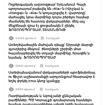
Ողբերգական ավտովթար՝ Երևանում. Գայի
պողոտայում բախվել են «Kia»-ն (Վիշկա) և
«Hongqi»-ն. «Kia»-ն կողաշրջվել է, վարորդը՝
մահացել. նրա մարմինը դուրս բերելու համար
ժամանել են հատուկ փրկարարներ. մեկ այլ
մեքենայի վրա էլ ցուցանակն է ընկել.
ՖՈՏՈՌԵՊՈՐՏԱԺ, ՏԵՍԱՆՅՈւԹ
44563 դիտում
Շամշյան
Առեղծվածային մահվան դեպք՝ Շիրակի մարզի
գյուղերից մեկում․ ծնողների շիրիմի մոտ
հայտնաբերվել են տղայի մարմինը, հրազեն և
նամակ․ ՖՈՏՈՌԵՊՈՐՏԱԺ
30921 դիտում
Շամշյան
Ստեփանավանում փրկարարների պրոֆեսիոնալ
ու ճիշտ աշխատանքի արդյունքում հնարավոր է
եղել փրկել ռուս կնոջ կյանքը
30193 դիտում
Շամշյան
Ոստիկանության և Աբովյանի քննչական
բաժիններ, ՊԾ Կոտայքի գումարտակ հասնելու
համար քաղաքացիները պիտի կրեն հակագազ,