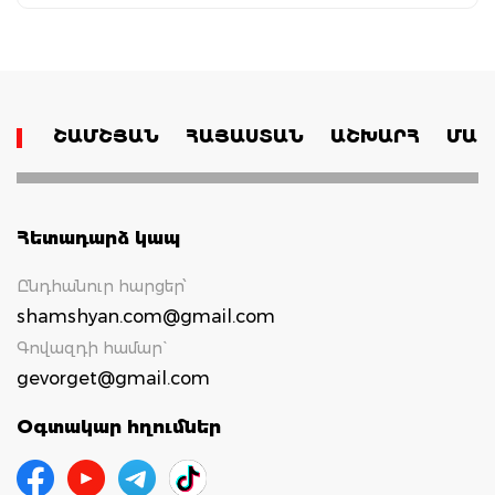
ՇԱՄՇՅԱՆ
ՀԱՅԱՍՏԱՆ
ԱՇԽԱՐՀ
ՄԱՄ
Հետադարձ կապ
Ընդհանուր հարցեր՝
shamshyan.com@gmail.com
Գովազդի համար`
gevorget@gmail.com
Օգտակար հղումներ