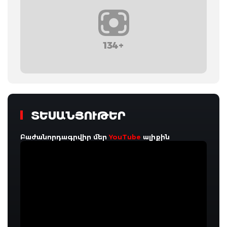
134+
ՏԵՍԱՆՅՈՒԹԵՐ
Բաժանորդագրվիր մեր
YouTube
ալիքին