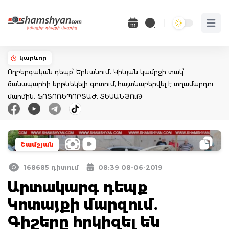
Open 
կարևոր
Ողբերգական դեպք՝ Երևանում․ Կիևյան կամրջի տակ՝
ճանապարհի երթևեկելի գոտում, հայտնաբերվել է տղամարդու
մարմին. ՖՈՏՈՌԵՊՈՐՏԱԺ, ՏԵՍԱՆՅՈւԹ
Շամշյան
168685 դիտում
08:39 08-06-2019
Արտակարգ դեպք
Կոտայքի մարզում.
Գիշերը հրկիզել են