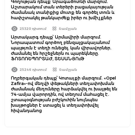
Գողության դեպք՝ Արագածոտնի մարզում․
Աշտարակում տան տերերի բացակայության
ժամանակ տանիքից մուտք են գործել տուն և
հափշտակել թանկարժեք իրեր ու խմիչքներ
25320 դիտում
Շամշյան
Արտակարգ դեպք՝ Արմավիրի մարզում.
Նորապատում գործող բենզալցակայանում
պայթյուն է տեղի ունեցել. կան վիրավորներ.
ժամանել են հրշեջներն ու պարեկները.
ՖՈՏՈՌԵՊՈՐՏԱԺ, ՏԵՍԱՆՅՈւԹ
25246 դիտում
Շամշյան
Ողբերգական դեպք՝ Կոտայքի մարզում․ «Opel
Zafira»-ով մեղվի փեթակների տեղափոխման
ժամանակ մեղուները հարձակվել ու խայթել են
74-ամյա վարորդին, ով տեղում մահացել է․
շտապօգնության բժշկուհին նույնպես
խայթոցներ է ստացել և տեղափոխվել
հիվանդանոց