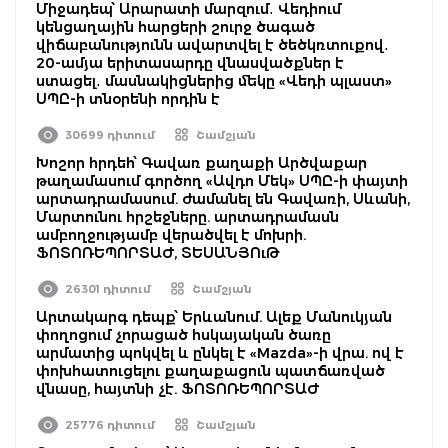
Միջադեպ՝ Արարատի մարզում․ Վեդիում
կենցաղային հարցերի շուրջ ծագած
վիճաբանությունն ավարտվել է ծեծկռտուքով․
20-ամյա երիտասարդը վնասվածքներ է
ստացել․ մասնակիցներից մեկը «Վեդի պլաստ»
ՍՊԸ-ի տնօրենի որդին է
30699 դիտում
Շամշյան
Խոշոր հրդեհ՝ Գավառ քաղաքի Արծվաքար
թաղամասում գործող «Ավդո Մեկ» ՍՊԸ-ի փայտի
արտադրամասում. ժամանել են Գավառի, Սևանի,
Մարտունու հրշեջները. արտադրամասն
ամբողջությամբ վերածվել է մոխրի.
ՖՈՏՈՌԵՊՈՐՏԱԺ, ՏԵՍԱՆՅՈւԹ
26301 դիտում
Շամշյան
Արտակարգ դեպք՝ Երևանում. Ալեք Մանուկյան
փողոցում չորացած հսկայական ծառը
արմատից պոկվել և ընկել է «Mazda»-ի վրա. ով է
փոխհատուցելու քաղաքացուն պատճառված
վնասը, հայտնի չէ. ՖՈՏՈՌԵՊՈՐՏԱԺ
25776 դիտում
Շամշյան