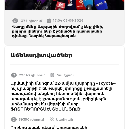
17:04 06-08-2026
376 դիտում
Վաղը մենք Ազգային ժողովում չենք լինի,
բոլորս լինելու ենք Էջմիածնի դատարանի
դիմաց. Նարեկ Կարապետյան
Ամենադիտվածներ
72643 դիտում
Շամշյան
Արմավիրի մարզում 22-ամյա վարորդը «Toyota»-
ով վրաերթի է ենթարկել փողոցը չթույլատրելի
հատվածով անցնող հետիոտնին. վարորդն
ահազանգել է շտապօգնություն, բժիշկներն
արձանագրել են վերջինի մահը.
ՖՈՏՈՌԵՊՈՐՏԱԺ, ՏԵՍԱՆՅՈւԹ
59350 դիտում
Շամշյան
Ողբերգական դեպք՝ Նուբարաշենի