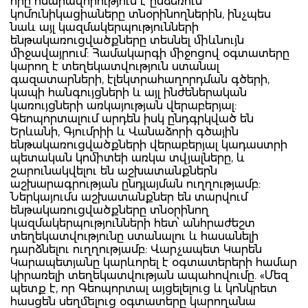
որը հնարավորություն է ընձեռում
կոմունիկացիաները տնօրինողներին, ինչպես
նաև այլ կազմակերպությունների
ենթակառուցվածքները տեսնել միևնույն
միջավայրում: Համակարգի միջոցով օգտատերը
կարող է տեղեկատվություն ստանալ
գազատարների, էլեկտրահաղորդման գծերի,
կապի հանգույցների և այլ ինժեներական
կառույցների առկայության վերաբերյալ:
Գեոպորտալում արդեն իսկ ընդգրկված են
Երևանի, Գյումրիի և Վանաձորի գծային
ենթակառուցվածքների վերաբերյալ կադաստրի
պետական կոմիտեի առկա տվյալները, և
շարունակվելու են աշխատանքներն
աշխարագրության ընդլայման ուղղությամբ:
Ներկայումս աշխատանքներ են տարվում
ենթակառուցվածքները տնօրինող
կազմակերպությունների հետ՝ անհրաժեշտ
տեղեկատվությունը ստանալու և հասանելի
դարձնելու ուղղությամբ: Վարչապետ Կարեն
Կարապետյանը կարևորել է օգտատերերի համար
կիրառելի տեղեկատվության ապահովումը. «Մեզ
պետք է, որ Գեոպորտալ այցելելուց և կոնկրետ
հասցեն սեղմելուց օգտատերը կարողանա