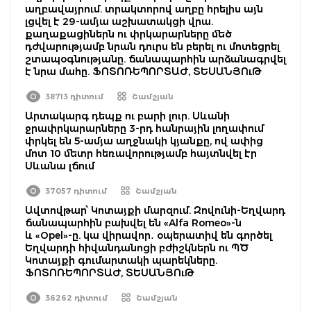
աղբավայրում. տրակտորով աղբը հրելիս այն
լցվել է 29-ամյա աշխատակցի վրա.
քաղաքացիներն ու փրկարարները մեծ
դժվարությամբ նրան դուրս են բերել ու մոտեցրել
շտապօգնությանը. ճանապարհին արձանագրվել
է նրա մահը. ՖՈՏՈՌԵՊՈՐՏԱԺ, ՏԵՍԱՆՅՈւԹ
38713 դիտում
Շամշյան
Արտակարգ դեպք ու բարի լուր. Սևանի
ջրափրկարարները 3-րդ հանրային լողափում
փրկել են 5-ամյա աղջնակի կյանքը, ով ափից
մոտ 10 մետր հեռավորությամբ հայտնվել էր
Սևանա լճում
37057 դիտում
Շամշյան
Ավտովթար՝ Կոտայքի մարզում. Զովունի-Եղվարդ
ճանապարհին բախվել են «Alfa Romeo»-ն
և «Opel»-ը. կա վիրավոր․ օպերատիվ են գործել
Եղվարդի հիվանդանոցի բժիշկներն ու ՊԾ
Կոտայքի գումարտակի պարեկները.
ՖՈՏՈՌԵՊՈՐՏԱԺ, ՏԵՍԱՆՅՈւԹ
36262 դիտում
Շամշյան