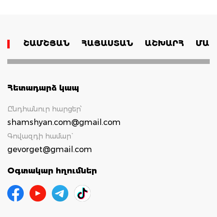
ՇԱՄՇՅԱՆ
ՀԱՅԱՍՏԱՆ
ԱՇԽԱՐՀ
ՄԱՄ
Հետադարձ կապ
Ընդհանուր հարցեր՝
shamshyan.com@gmail.com
Գովազդի համար`
gevorget@gmail.com
Օգտակար հղումներ