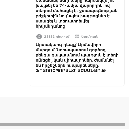
ժամանակ մեղուները հարձակվել ու
խայթել են 74-ամյա վարորդին, ով
տեղում մահացել է․ շտապօգնության
բժշկուհին նույնպես խայթոցներ է
ստացել և տեղափոխվել
հիվանդանոց
23832 դիտում
Շամշյան
Արտակարգ դեպք՝ Արմավիրի
մարզում. Նորապատում գործող
բենզալցակայանում պայթյուն է տեղի
ունեցել. կան վիրավորներ. ժամանել
են հրշեջներն ու պարեկները.
ՖՈՏՈՌԵՊՈՐՏԱԺ, ՏԵՍԱՆՅՈւԹ