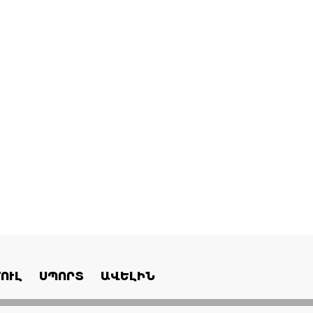
ՈՒԼ
ՍՊՈՐՏ
ԱՎԵԼԻՆ