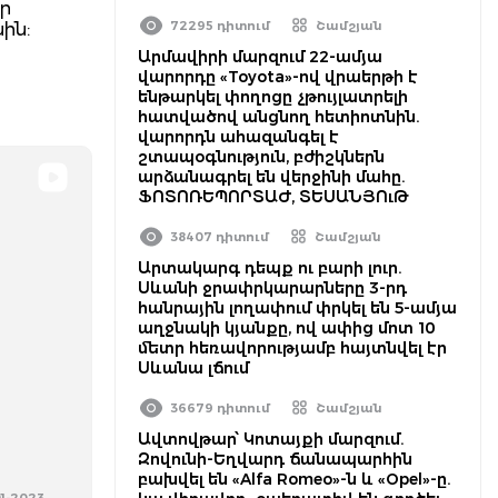
ր
72295 դիտում
Շամշյան
ին:
Արմավիրի մարզում 22-ամյա
վարորդը «Toyota»-ով վրաերթի է
ենթարկել փողոցը չթույլատրելի
հատվածով անցնող հետիոտնին.
վարորդն ահազանգել է
շտապօգնություն, բժիշկներն
արձանագրել են վերջինի մահը.
ՖՈՏՈՌԵՊՈՐՏԱԺ, ՏԵՍԱՆՅՈւԹ
38407 դիտում
Շամշյան
Արտակարգ դեպք ու բարի լուր.
Սևանի ջրափրկարարները 3-րդ
հանրային լողափում փրկել են 5-ամյա
աղջնակի կյանքը, ով ափից մոտ 10
մետր հեռավորությամբ հայտնվել էր
Սևանա լճում
36679 դիտում
Շամշյան
Ավտովթար՝ Կոտայքի մարզում.
Զովունի-Եղվարդ ճանապարհին
բախվել են «Alfa Romeo»-ն և «Opel»-ը.