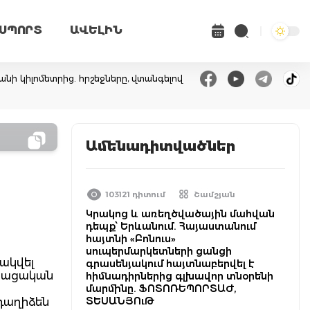
ՍՊՈՐՏ
ԱՎԵԼԻՆ
անի կիլոմետրից. հրշեջները, վտանգելով
Ամենադիտվածներ
103121 դիտում
Շամշյան
Կրակոց և առեղծվածային մահվան
դեպք՝ Երևանում. Հայաստանում
հայտնի «Բոնուս»
սուպերմարկետների ցանցի
ակվել
գրասենյակում հայտնաբերվել է
վրացական
հիմնադիրներից գլխավոր տնօրենի
մարմինը. ՖՈՏՈՌԵՊՈՐՏԱԺ,
ՏԵՍԱՆՅՈւԹ
դաղիձեն