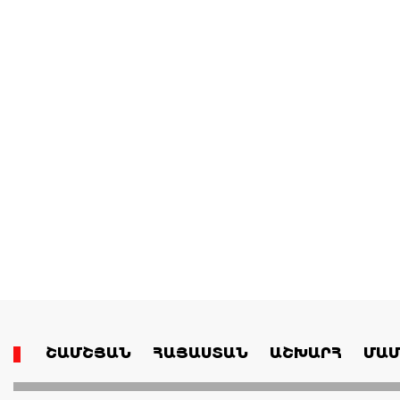
ՇԱՄՇՅԱՆ
ՀԱՅԱՍՏԱՆ
ԱՇԽԱՐՀ
ՄԱՄ