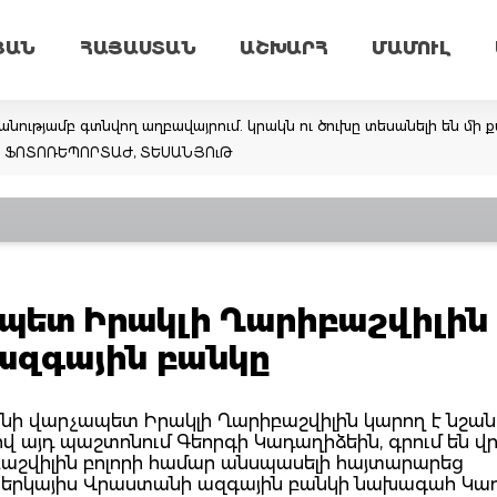
ՅԱՆ
ՀԱՅԱՍՏԱՆ
ԱՇԽԱՐՀ
ՄԱՄՈՒԼ
նությամբ գտնվող աղբավայրում. կրակն ու ծուխը տեսանելի են մի ք
եմ. ՖՈՏՈՌԵՊՈՐՏԱԺ, ՏԵՍԱՆՅՈւԹ
պետ Իրակլի Ղարիբաշվիլին
 ազգային բանկը
ի վարչապետ Իրակլի Ղարիբաշվիլին կարող է նշան
ով այդ պաշտոնում Գեորգի Կադաղիձեին, գրում են 
իբաշվիլին բոլորի համար անսպասելի հայտարարեց
: Ներկայիս Վրաստանի ազգային բանկի նախագահ Կա