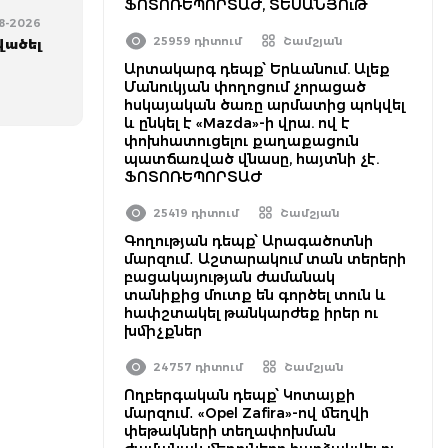
ՖՈՏՈՌԵՊՈՐՏԱԺ, ՏԵՍԱՆՅՈւԹ
08-2026
25959 դիտում
Շամշյան
վածել
Արտակարգ դեպք՝ Երևանում. Ալեք
Մանուկյան փողոցում չորացած
հսկայական ծառը արմատից պոկվել
և ընկել է «Mazda»-ի վրա. ով է
փոխհատուցելու քաղաքացուն
պատճառված վնասը, հայտնի չէ.
ՖՈՏՈՌԵՊՈՐՏԱԺ
25419 դիտում
Շամշյան
Գողության դեպք՝ Արագածոտնի
մարզում․ Աշտարակում տան տերերի
բացակայության ժամանակ
տանիքից մուտք են գործել տուն և
հափշտակել թանկարժեք իրեր ու
խմիչքներ
24757 դիտում
Շամշյան
Ողբերգական դեպք՝ Կոտայքի
մարզում․ «Opel Zafira»-ով մեղվի
փեթակների տեղափոխման