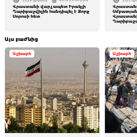
00:18 25-01-2014
2529 դիտում
2125 դ
Վրաստանի վարչապետ Իրակլի
Վրաստանո
Ղարիբաշվիլին հանդիպել է Ջորջ
Սմբատյանի
Սորոսի հետ
Վրաստանի
Ղարիբաշվ
Այս բաժնից
Աշխարհ
Աշխարհ