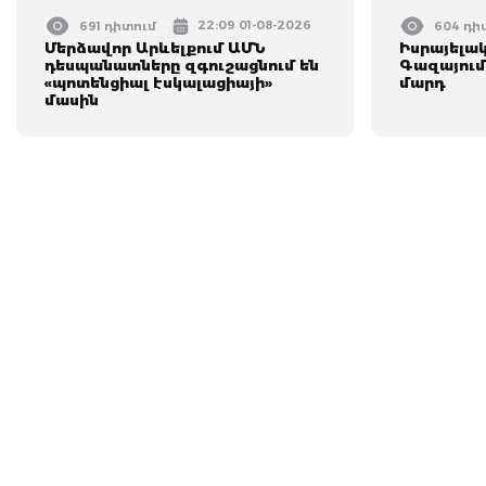
22:09 01-08-2026
691 դիտում
604 դի
Մերձավոր Արևելքում ԱՄՆ
Իսրայելա
դեսպանատները զգուշացնում են
Գազայում
«պոտենցիալ էսկալացիայի»
մարդ
մասին