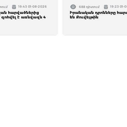
19:43 01-08-2026
19:23 01-
տում
688 դիտում
կան հարվածներից
Իրանական դրոնները հար
 զոհվել է առնվազն 4
են Քուվեյթին