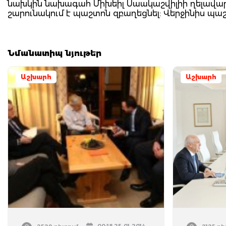
նախկին նախագահ Միխեիլ Սաակաշվիլիի ղելավարմ
շարունակում է պաշտոն զբաղեցնել: Վերջինիս պ
Նմանատիպ նյութեր
Աշխարհ
Աշխարհ