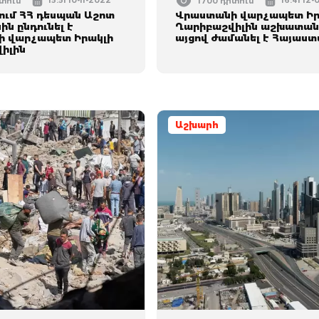
15:51 10-11-2022
16:41 12-
իտում
1700 դիտում
ւմ ՀՀ դեսպան Աշոտ
Վրաստանի վարչապետ Իր
ն ընդունել է
Ղարիբաշվիլին աշխատան
 վարչապետ Իրակլի
այցով ժամանել է Հայաս
իլին
Աշխարհ