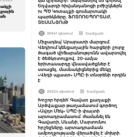
կա վիրավոր․ օպերատիվ են գործել
01-2023
Եղվարդի հիվանդանոցի բժիշկներն
ակլի
ու ՊԾ Կոտայքի գումարտակի
քային
տան
պարեկները. ՖՈՏՈՌԵՊՈՐՏԱԺ,
ՏԵՍԱՆՅՈւԹ
35941 դիտում
Շամշյան
Միջադեպ՝ Արարատի մարզում․
Վեդիում կենցաղային հարցերի շուրջ
ծագած վիճաբանությունն ավարտվել
է ծեծկռտուքով․ 20-ամյա
երիտասարդը վնասվածքներ է
ստացել․ մասնակիցներից մեկը
«Վեդի պլաստ» ՍՊԸ-ի տնօրենի որդին
է
30324 դիտում
Շամշյան
Խոշոր հրդեհ՝ Գավառ քաղաքի
Արծվաքար թաղամասում գործող
«Ավդո Մեկ» ՍՊԸ-ի փայտի
արտադրամասում. ժամանել են
Գավառի, Սևանի, Մարտունու
հրշեջները. արտադրամասն
ամբողջությամբ վերածվել է մոխրի.