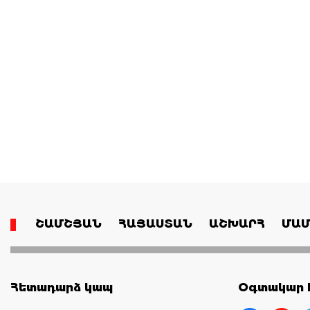
ՇԱՄՇՅԱՆ
ՀԱՅԱՍՏԱՆ
ԱՇԽԱՐՀ
ՄԱՄ
Հետադարձ կապ
Օգտակար հ