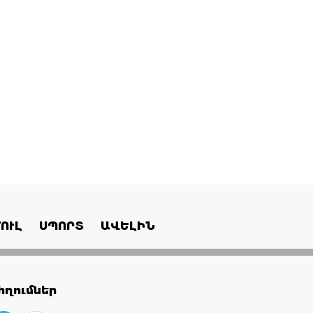
ՈՒԼ
ՍՊՈՐՏ
ԱՎԵԼԻՆ
ղումներ