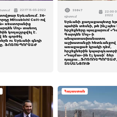
22:17 15-03-2022
դիտում
59847
22:00 0
տովթար Երևանում. 36–
2022
դիտում
րդը Mitsubishi Colt-ով
Երևանի քաղաքապետը եթ
են» ռեստորանից
պահին տեսնի, թե ինչպես 
արդեն Մոլ» տանող
հրշեջները պայքարում «Դ
ին կողաշրջվել է.
Գարդեն Մոլ»-ի
 են գործել
անպատասխանատու
երն ու Երևանի գնդի
աշխատանքի հետևանքով
րը. ՖՈՏՈԵՊՈՐՏԱԺ
առաջացած կրակի դեմ,
հրշեջներին կպարգևատրի
«Դալմա»-ին էլ կասի՝ ձեր
դալբա...ՖՈՏՈՌԵՊՈՐՏԱԺ
ՏԵՍԱՆՅՈՒԹ
Հայաստան