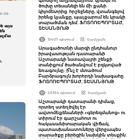
գտնվող աղբավայրում. կրակն ու
ծուխը տեսանելի են մի քանի
կիլոմետրից. հրշեջները, վտանգելով
9-08-
իրենց կյանքը, պայքարում են կրակի
տարածման դեմ. ՖՈՏՈՌԵՊՈՐՏԱԺ,
ե այս
ՏԵՍԱՆՅՈւԹ
են
ալմա
31407 դիտում
Շամշյան
Արագածոտնի մարզի ընդհանուր
իրավասության դատարանի
Աշտարակի նստավայրի շենքի
,
տանիքում ծածանվում է բզկտված
եռագույնը․ ի՞նչ է մտածում
,
Բարձրագույն խորհրդի նախագահը.
ՖՈՏՈՌԵՊՈՐՏԱԺ, ՏԵՍԱՆՅՈւԹ
29354 դիտում
Շամշյան
Աշտարակի դատարանի դիմաց,
որտեղ ստեղծվել էր
ավտոմեքենաների «գերեզմանոց» ու
տիրում էր գարշահոտ ու
հակասանիտարական վիճակ,
պատասխանատուները վերջապես
տարածքը բերեցին նախկին տեսքին.