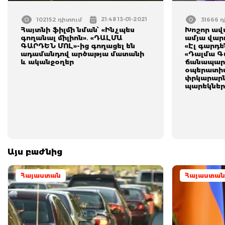
21:48 13-01-2021
102152 դիտում
31666 
Հայտնի ֆիլմի նման՝ «Ինչպես
Խոշոր ավ
գողանալ միլիոն»․ «ԴԱԼՄԱ
ամյա վարո
ԳԱՐԴԵՆ ՄՈԼ»-ից գողացել են
«Էլ գարդ
ադամանդով արծաթյա մատանի
«Դալմա Գ
և ականջօղեր
ճանապարհ
օպերատիվ
փրկարարն
պարեկնե
Այս բաժնից
Հայաստան
Հայաստան