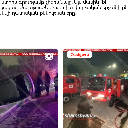
ստորագրությամբ չհեռանալը: Այս մասին [b]
տեղեկացավ Մալաթիա-Սեբաստիա վարչական շրջանի ը
կվի դատական քննության օրը:
Շամշյան