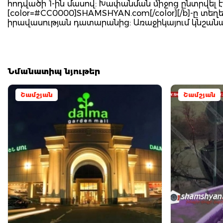
հոդվածի 1-ին մասով: Խափանման միջոց ընտրվել է 
[color=#CC0000]SHAMSHYAN.com[/color][/b]-ը 
իրավասության դատարանից: Առաջիկայում կնշանա
Նմանատիպ նյութեր
Շամշյան
Շամշյան