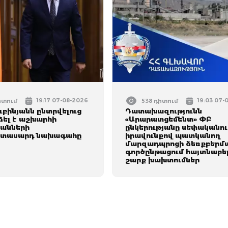
19:17 07-08-2026
19:03 07-
իտում
538 դիտում
ւբինյանն ընտրվելուց
Դատախազությունն
ձել է աշխարհի
«Արարատցեմենտ» ՓԲ
անների
ընկերությանը սեփականո
իտասարդ նախագահը
իրավունքով պատկանող
մարզադպրոցի ձեռքբերմ
գործընթացում հայտնաբեր
շարք խախտումներ