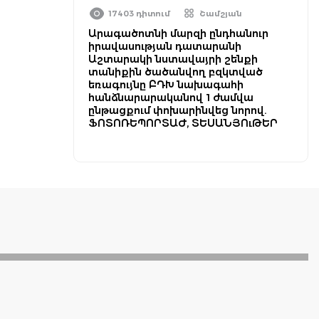
17403 դիտում
Շամշյան
Արագածոտնի մարզի ընդհանուր
իրավասության դատարանի
Աշտարակի նստավայրի շենքի
տանիքին ծածանվող բզկտված
եռագույնը ԲԴԽ նախագահի
հանձնարարականով 1 ժամվա
ընթացքում փոխարինվեց նորով.
ՖՈՏՈՌԵՊՈՐՏԱԺ, ՏԵՍԱՆՅՈւԹԵՐ