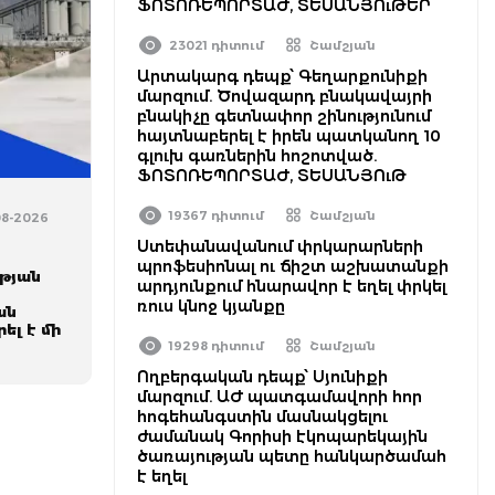
ՖՈՏՈՌԵՊՈՐՏԱԺ, ՏԵՍԱՆՅՈւԹԵՐ
23021 դիտում
Շամշյան
Արտակարգ դեպք՝ Գեղարքունիքի
մարզում. Ծովազարդ բնակավայրի
բնակիչը գետնափոր շինությունում
հայտնաբերել է իրեն պատկանող 10
գլուխ գառներին հոշոտված.
ՖՈՏՈՌԵՊՈՐՏԱԺ, ՏԵՍԱՆՅՈւԹ
19367 դիտում
Շամշյան
08-2026
Ստեփանավանում փրկարարների
պրոֆեսիոնալ ու ճիշտ աշխատանքի
ւթյան
արդյունքում հնարավոր է եղել փրկել
ռուս կնոջ կյանքը
ան
ել է մի
19298 դիտում
Շամշյան
Ողբերգական դեպք՝ Սյունիքի
մարզում. ԱԺ պատգամավորի հոր
հոգեհանգստին մասնակցելու
ժամանակ Գորիսի էկոպարեկային
ծառայության պետը հանկարծամահ
է եղել