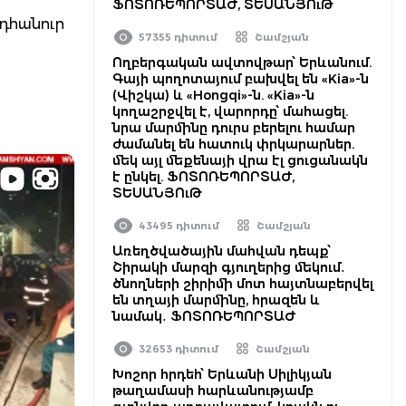
ՖՈՏՈՌԵՊՈՐՏԱԺ, ՏԵՍԱՆՅՈւԹ
նդհանուր
57355 դիտում
Շամշյան
Ողբերգական ավտովթար՝ Երևանում.
Գայի պողոտայում բախվել են «Kia»-ն
(Վիշկա) և «Hongqi»-ն. «Kia»-ն
կողաշրջվել է, վարորդը՝ մահացել.
նրա մարմինը դուրս բերելու համար
ժամանել են հատուկ փրկարարներ.
մեկ այլ մեքենայի վրա էլ ցուցանակն
է ընկել. ՖՈՏՈՌԵՊՈՐՏԱԺ,
ՏԵՍԱՆՅՈւԹ
43495 դիտում
Շամշյան
Առեղծվածային մահվան դեպք՝
Շիրակի մարզի գյուղերից մեկում․
ծնողների շիրիմի մոտ հայտնաբերվել
են տղայի մարմինը, հրազեն և
նամակ․ ՖՈՏՈՌԵՊՈՐՏԱԺ
32653 դիտում
Շամշյան
Խոշոր հրդեհ՝ Երևանի Սիլիկյան
թաղամասի հարևանությամբ