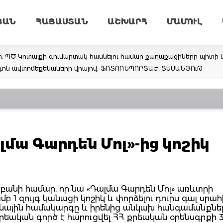
ՅԱՆ
ՀԱՅԱՍՏԱՆ
ԱՇԽԱՐՀ
ՄԱՄՈՒԼ
ր, ՊԾ Կոտայքի գումարտակ հասնելու համար քաղաքացիները պիտի կ
արդոն ավտոմեքենաների վրայով. ՖՈՏՈՌԵՊՈՐՏԱԺ, ՏԵՍԱՆՅՈւԹ
ալմա Գարդեն Մոլ»-ից կոշիկ
 բանի համար, որ նա «Դալմա Գարդեն Մոլ» առևտրի
բ 1 զույգ կանացի կոշիկ և փորձելու դուրս գալ սրահ
անային համակարգը և իրենից անկախ հանգամանքներ
րեական գործ է հարուցվել ՀՀ քրեական օրենսգրքի 3