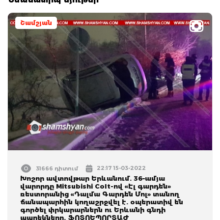
Շամշյան
22:17 15-03-2022
31666 դիտում
Խոշոր ավտովթար Երևանում. 36–ամյա
վարորդը Mitsubishi Colt-ով «Էլ գարդեն»
ռեստորանից «Դալմա Գարդեն Մոլ» տանող
ճանապարհին կողաշրջվել է. օպերատիվ են
գործել փրկարարներն ու Երևանի գնդի
պարեկները. ՖՈՏՈԵՊՈՐՏԱԺ