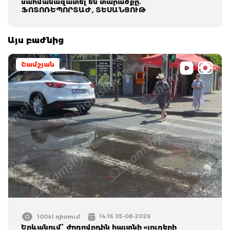
սահմանազատել են տարածքը.
ՖՈՏՈՌԵՊՈՐՏԱԺ, ՏԵՍԱՆՅՈՒԹ
Այս բաժնից
Շամշյան
14:16 05-08-2026
10041 դիտում
Երևանում՝ ժողովրդին հայտնի «յուղերի