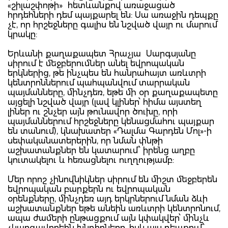
«շիլաշփոթի» հետևանքով առաջացած
հրդեհների դեմ պայքարել են: Սա առաջին դեպքը
չէ, որ հրշեջները գալիս են նշված վայր ու մարում
կրակը:
Երևանի քաղաքապետ Հրաչյա Սարգսյանը
սիրում է մեջբերումներ անել եվրոպական
երկներից, թե ինչպես են հանրահայտ առևտրի
կենտրոններում պահպանվում տարրական
պայմանները, մինչդեռ, եթե մի օր քաղաքապետը
այցելի նշված վայր (լավ կլիներ՝ հիմա այստեղ
լիներ ու շնչեր այն թունավոր ծուխը, որի
պայմաններում հրշեջները կենացմահու պայքար
են տանում), կնախատեր «Դալմա Գարդեն Մոլ»-ի
սեփականատերերին, որ նման փնթի
աշխատանքներ են կատարում՝ իրենց աղբը
կուտակելու և հեռացնելու ուղղությամբ:
Մեր որոշ չինովնիկներ սիրում են միշտ մեջբերեն
եվրոպական բարքերն ու եվրոպական
օրենքները, մինչդեռ այդ երկրներում նման ձևի
աշխատանքներ եթե անեին առևտրի կենտրոնում,
ապա ժամերի ընթացքում այն կփակվեր՝ մինչև
չկարգավորեին խնդիրները, իսկ այս դեպքում՝