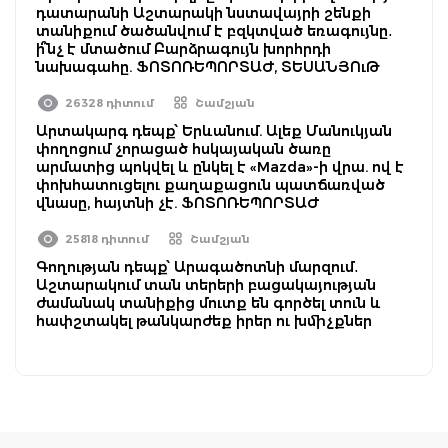
դատարանի Աշտարակի նստավայրի շենքի
տանիքում ծածանվում է բզկտված եռագույնը․
ի՞նչ է մտածում Բարձրագույն խորհրդի
նախագահը. ՖՈՏՈՌԵՊՈՐՏԱԺ, ՏԵՍԱՆՅՈւԹ
26328 դիտում
Շամշյան
Արտակարգ դեպք՝ Երևանում. Ալեք Մանուկյան
փողոցում չորացած հսկայական ծառը
արմատից պոկվել և ընկել է «Mazda»-ի վրա. ով է
փոխհատուցելու քաղաքացուն պատճառված
վնասը, հայտնի չէ. ՖՈՏՈՌԵՊՈՐՏԱԺ
25818 դիտում
Շամշյան
Գողության դեպք՝ Արագածոտնի մարզում․
Աշտարակում տան տերերի բացակայության
ժամանակ տանիքից մուտք են գործել տուն և
հափշտակել թանկարժեք իրեր ու խմիչքներ