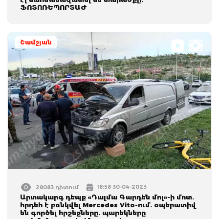
ՖՈՏՈՌԵՊՈՐՏԱԺ
Շամշյան
18:58 30-04-2023
28083 դիտում
Արտակարգ դեպք «Դալմա Գարդեն մոլ»-ի մոտ.
հրդեհ է բռնկվել Mercedes Vito-ում. օպերատիվ
են գործել հրշեջները. պարեկները