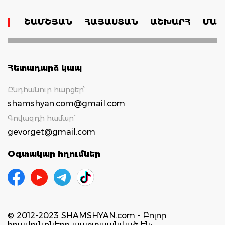
ՇԱՄՇՅԱՆ
ՀԱՅԱՍՏԱՆ
ԱՇԽԱՐՀ
ՄԱՄ
Հետադարձ կապ
Ընդհանուր հարցեր՝
shamshyan.com@gmail.com
Գովազդի համար`
gevorget@gmail.com
Օգտակար հղումներ
© 2012-2023 SHAMSHYAN.com - Բոլոր