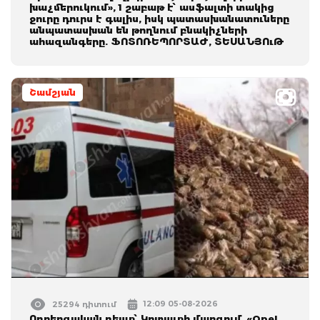
խաչմերուկում», 1 շաբաթ է՝ ասֆալտի տակից
ջուրը դուրս է գալիս, իսկ պատասխանատուները
անպատասխան են թողնում բնակիչների
ահազանգերը. ՖՈՏՈՌԵՊՈՐՏԱԺ, ՏԵՍԱՆՅՈւԹ
Շամշյան
12:09 05-08-2026
25294 դիտում
Ողբերգական դեպք՝ Կոտայքի մարզում․ «Opel