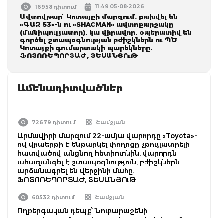
11:49 05-08-2026
16958 դիտում
Ավտովթար՝ Կոտայքի մարզում. բախվել են
«ԳԱԶ 53»-ն ու «SHACMAN» ավտոքարշակը
(մանիպուլյատոր). կա վիրավոր. օպերատիվ են
գործել շտապօգնության բժիշկներն ու ՊԾ
Կոտայքի գումարտակի պարեկները.
ՖՈՏՈՌԵՊՈՐՏԱԺ, ՏԵՍԱՆՅՈւԹ
Ամենադիտվածներ
72679 դիտում
Շամշյան
Արմավիրի մարզում 22-ամյա վարորդը «Toyota»-
ով վրաերթի է ենթարկել փողոցը չթույլատրելի
հատվածով անցնող հետիոտնին. վարորդն
ահազանգել է շտապօգնություն, բժիշկներն
արձանագրել են վերջինի մահը.
ՖՈՏՈՌԵՊՈՐՏԱԺ, ՏԵՍԱՆՅՈւԹ
60532 դիտում
Շամշյան
Ողբերգական դեպք՝ Նուբարաշենի