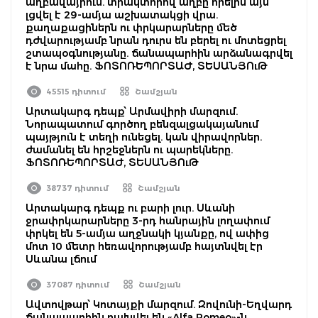
աղբավայրում. տրակտորով աղբը հրելիս այն
լցվել է 29-ամյա աշխատակցի վրա.
քաղաքացիներն ու փրկարարները մեծ
դժվարությամբ նրան դուրս են բերել ու մոտեցրել
շտապօգնությանը. ճանապարհին արձանագրվել
է նրա մահը. ՖՈՏՈՌԵՊՈՐՏԱԺ, ՏԵՍԱՆՅՈւԹ
45515 դիտում
Շամշյան
Արտակարգ դեպք՝ Արմավիրի մարզում.
Նորապատում գործող բենզալցակայանում
պայթյուն է տեղի ունեցել. կան վիրավորներ.
ժամանել են հրշեջներն ու պարեկները.
ՖՈՏՈՌԵՊՈՐՏԱԺ, ՏԵՍԱՆՅՈւԹ
38737 դիտում
Շամշյան
Արտակարգ դեպք ու բարի լուր. Սևանի
ջրափրկարարները 3-րդ հանրային լողափում
փրկել են 5-ամյա աղջնակի կյանքը, ով ափից
մոտ 10 մետր հեռավորությամբ հայտնվել էր
Սևանա լճում
37087 դիտում
Շամշյան
Ավտովթար՝ Կոտայքի մարզում. Զովունի-Եղվարդ
ճանապարհին բախվել են «Alfa Romeo»-ն