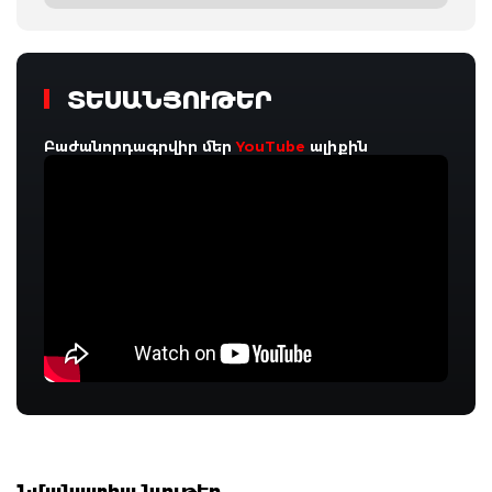
ՏԵՍԱՆՅՈՒԹԵՐ
Բաժանորդագրվիր մեր
YouTube
ալիքին
Նմանատիպ նյութեր