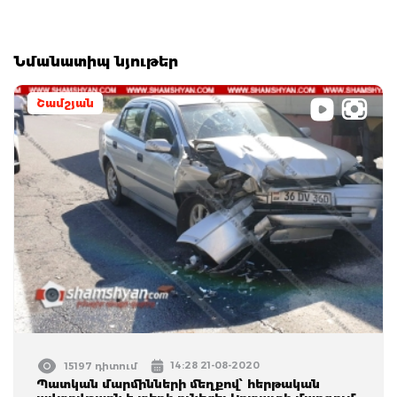
Նմանատիպ նյութեր
Շամշյան
14:28 21-08-2020
15197 դիտում
Պատկան մարմինների մեղքով՝ հերթական