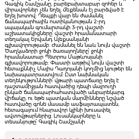
Գագիկ Շամշյանը, բարեբախտաբար զոհեր և
վիրավորներ չեն եղել, մեքենան էլ բարձված է
եղել խոտով: Դեպքի վայր են ժամանել
ճանապարհային ոստիկանության 2-րդ
սպայական գումարտակի 3-րդ վաշտի
աշխատակիցները՝ վաշտի հրամանատարի
տեղակալ Երվանդ Ալեքսանյանի
գլխավորությամբ: Ժամանել են նաև նույն վաշտի
Ծաղկաձորի ջոկի ծառայողները՝ ջոկի
հրամանատար Պետրոս Մաթևոսյանի
գլխավորութամբ: Փաստի առթիվ նույն վաշտի
հետաքննիչ Մայիս Դադոյանի կողմից նյութեր են
նախապատրաստվում: Ըստ նախնական
տեղեկությունների՝ վթարի պատճառը եղել է
դաշտամիջյան հատվածից դեպի մայրուղի
ընկած ճանապարհահատվածի անբարեկարգ
վիճակը, ու եթե պատկան մարմինները նշված
հատվածը գոնե մասամբ ասֆալտապատեն,
հետագայում հնարավոր կլինի խուսափել
ավտովթարներից: Լուսանկարները և
տեսանյութը՝ Գագիկ Շամշյանի