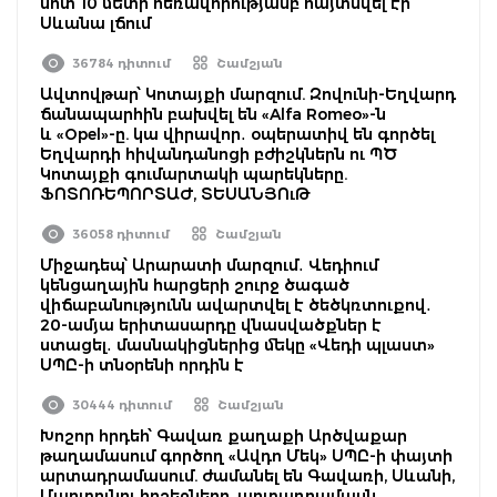
մոտ 10 մետր հեռավորությամբ հայտնվել էր
Սևանա լճում
36784 դիտում
Շամշյան
Ավտովթար՝ Կոտայքի մարզում. Զովունի-Եղվարդ
ճանապարհին բախվել են «Alfa Romeo»-ն
և «Opel»-ը. կա վիրավոր․ օպերատիվ են գործել
Եղվարդի հիվանդանոցի բժիշկներն ու ՊԾ
Կոտայքի գումարտակի պարեկները.
ՖՈՏՈՌԵՊՈՐՏԱԺ, ՏԵՍԱՆՅՈւԹ
36058 դիտում
Շամշյան
Միջադեպ՝ Արարատի մարզում․ Վեդիում
կենցաղային հարցերի շուրջ ծագած
վիճաբանությունն ավարտվել է ծեծկռտուքով․
20-ամյա երիտասարդը վնասվածքներ է
ստացել․ մասնակիցներից մեկը «Վեդի պլաստ»
ՍՊԸ-ի տնօրենի որդին է
30444 դիտում
Շամշյան
Խոշոր հրդեհ՝ Գավառ քաղաքի Արծվաքար
թաղամասում գործող «Ավդո Մեկ» ՍՊԸ-ի փայտի
արտադրամասում. ժամանել են Գավառի, Սևանի,
Մարտունու հրշեջները. արտադրամասն