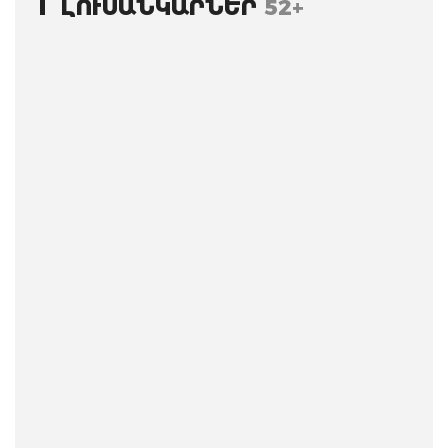
ԼՈՒՍԱՆԿԱՐՆԵՐ
52+