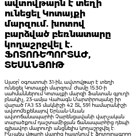
ավտովթարն է տեղի
ունեցել Կոտայքի
մարզում. խոտով
բարձված բեռնատարը
կողաշրջվել է.
ՖՈՏՈՌԵՊՈՐՏԱԺ,
ՏԵՍԱՆՅՈՒԹ
Այսօր՝ օգոստոսի 31-ին, ավտովթար է տեղի
ունեցել Կոտայքի մարզում: Ժամը 15:30-ի
սահմաններում Կոտայքի մարզի Ֆանտան գյուղի
բնակիչ, 23-ամյա Վահագն Մարտիրոսյանը իր
վարած ГАЗ 53 մակնիշի 42 ՏԼ 591 համարանիշի
ավտոմեքենայով Երևան-Սևան
ավտոճանապարհի Չարենցավանի վարչական
տարածքում դաշտամիջյան ճանապարհից դեպի
գլխավոր մայրուղի անցնելիս կողաշրջվել է:
Ինչպես վթարի վայրից հայտնում է ֆոտոլրագրող