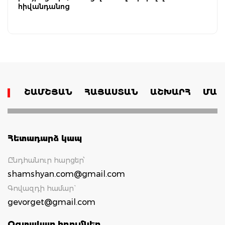
հիվանդանոց
ՇԱՄՇՅԱՆ
ՀԱՅԱՍՏԱՆ
ԱՇԽԱՐՀ
ՄԱՄ
Հետադարձ կապ
Ընդհանուր հարցեր՝
shamshyan.com@gmail.com
Գովազդի համար`
gevorget@gmail.com
Օգտակար հղումներ