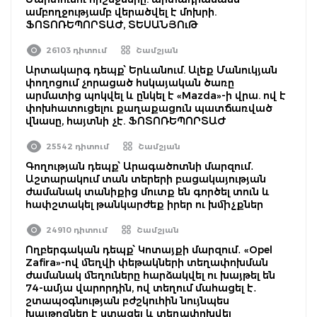
ամբողջությամբ վերածվել է մոխրի.
ՖՈՏՈՌԵՊՈՐՏԱԺ, ՏԵՍԱՆՅՈւԹ
26103 դիտում
Շամշյան
Արտակարգ դեպք՝ Երևանում. Ալեք Մանուկյան
փողոցում չորացած հսկայական ծառը
արմատից պոկվել և ընկել է «Mazda»-ի վրա. ով է
փոխհատուցելու քաղաքացուն պատճառված
վնասը, հայտնի չէ. ՖՈՏՈՌԵՊՈՐՏԱԺ
25542 դիտում
Շամշյան
Գողության դեպք՝ Արագածոտնի մարզում․
Աշտարակում տան տերերի բացակայության
ժամանակ տանիքից մուտք են գործել տուն և
հափշտակել թանկարժեք իրեր ու խմիչքներ
24910 դիտում
Շամշյան
Ողբերգական դեպք՝ Կոտայքի մարզում․ «Opel
Zafira»-ով մեղվի փեթակների տեղափոխման
ժամանակ մեղուները հարձակվել ու խայթել են
74-ամյա վարորդին, ով տեղում մահացել է․
շտապօգնության բժշկուհին նույնպես
խայթոցներ է ստացել և տեղափոխվել