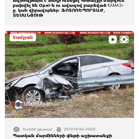
ավտովթարն է տեղի ունեցել Կոտայքի մարզում․
բախվել են Opel-ն ու ավազով բարձված КАМАЗ-
ը․ կան վիրավորներ․ ՖՈՏՈՌԵՊՈՐՏԱԺ,
ՏԵՍԱՆՅՈՒԹ
Շամշյան
20:10 10-04-2020
144506 դիտում
Պատկան մարմինների փնթի աշխատանքի