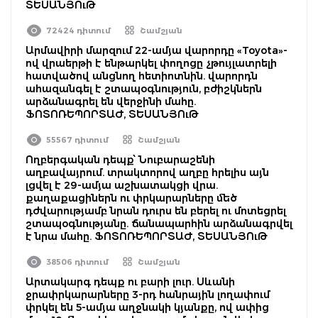
ՏԵՍԱՆՅՈւԹ
72424 դիտում
Շամշյան
Արմավիրի մարզում 22-ամյա վարորդը «Toyota»-
ով վրաերթի է ենթարկել փողոցը չթույլատրելի
հատվածով անցնող հետիոտնին. վարորդն
ահազանգել է շտապօգնություն, բժիշկներն
արձանագրել են վերջինի մահը.
ՖՈՏՈՌԵՊՈՐՏԱԺ, ՏԵՍԱՆՅՈւԹ
55567 դիտում
Շամշյան
Ողբերգական դեպք՝ Նուբարաշենի
աղբավայրում. տրակտորով աղբը հրելիս այն
լցվել է 29-ամյա աշխատակցի վրա.
քաղաքացիներն ու փրկարարները մեծ
դժվարությամբ նրան դուրս են բերել ու մոտեցրել
շտապօգնությանը. ճանապարհին արձանագրվել
է նրա մահը. ՖՈՏՈՌԵՊՈՐՏԱԺ, ՏԵՍԱՆՅՈւԹ
38506 դիտում
Շամշյան
Արտակարգ դեպք ու բարի լուր. Սևանի
ջրափրկարարները 3-րդ հանրային լողափում
փրկել են 5-ամյա աղջնակի կյանքը, ով ափից