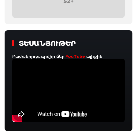
52+
ՏԵՍԱՆՅՈՒԹԵՐ
Բաժանորդագրվիր մեր
YouTube
ալիքին