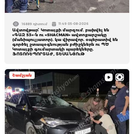
11:49 05-08-2026
16889 դիտում
Ավտովթար՝ Կոտայքի մարզում. բախվել են
«ԳԱԶ 53»-ն ու «SHACMAN» ավտոքարշակը
(մանիպուլյատոր). կա վիրավոր. օպերատիվ են
գործել շտապօգնության բժիշկներն ու ՊԾ
Կոտայքի գումարտակի պարեկները.
ՖՈՏՈՌԵՊՈՐՏԱԺ, ՏԵՍԱՆՅՈւԹ
Շամշյան