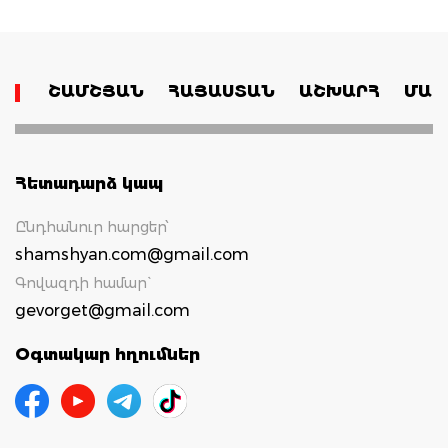
ՇԱՄՇՅԱՆ
ՀԱՅԱՍՏԱՆ
ԱՇԽԱՐՀ
ՄԱՄ
Հետադարձ կապ
Ընդհանուր հարցեր՝
shamshyan.com@gmail.com
Գովազդի համար`
gevorget@gmail.com
Օգտակար հղումներ