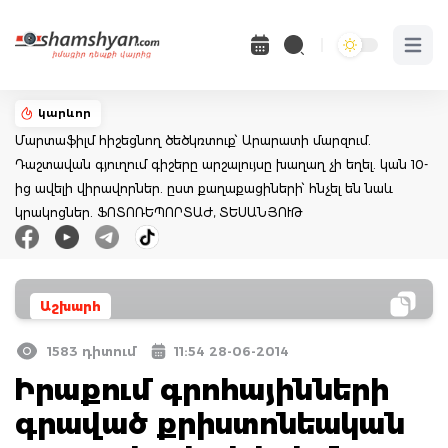
Open 
կարևոր
Մարտաֆիլմ հիշեցնող ծեծկռտուք՝ Արարատի մարզում.
Դաշտավան գյուղում գիշերը արշալույսը խաղաղ չի եղել. կան 10-
ից ավելի վիրավորներ. ըստ քաղաքացիների՝ հնչել են նաև
կրակոցներ. ՖՈՏՈՌԵՊՈՐՏԱԺ, ՏԵՍԱՆՅՈՒԹ
Աշխարհ
1583 դիտում
11:54 28-06-2014
Իրաքում գրոհայինների
գրաված քրիստոնեական