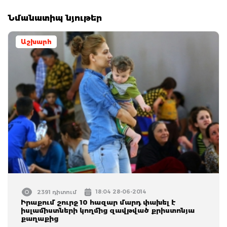
Նմանատիպ նյութեր
Աշխարհ
18:04 28-06-2014
2391 դիտում
Իրաքում շուրջ 10 հազար մարդ փախել է
իսլամիստների կողմից զավթված քրիստոնյա
քաղաքից