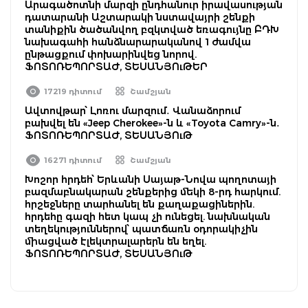
Արագածոտնի մարզի ընդհանուր իրավասության
դատարանի Աշտարակի նստավայրի շենքի
տանիքին ծածանվող բզկտված եռագույնը ԲԴԽ
նախագահի հանձնարարականով 1 ժամվա
ընթացքում փոխարինվեց նորով.
ՖՈՏՈՌԵՊՈՐՏԱԺ, ՏԵՍԱՆՅՈւԹԵՐ
17219 դիտում
Շամշյան
Ավտովթար՝ Լոռու մարզում․ Վանաձորում
բախվել են «Jeep Cherokee»-ն և «Toyota Camry»-ն․
ՖՈՏՈՌԵՊՈՐՏԱԺ, ՏԵՍԱՆՅՈւԹ
16271 դիտում
Շամշյան
Խոշոր հրդեհ՝ Երևանի Սայաթ-Նովա պողոտայի
բազմաբնակարան շենքերից մեկի 8-րդ հարկում.
հրշեջները տարհանել են քաղաքացիներին.
հրդեհը գազի հետ կապ չի ունեցել. նախնական
տեղեկություններով՝ պատճառն օդորակիչին
միացված էլեկտրալարերն են եղել.
ՖՈՏՈՌԵՊՈՐՏԱԺ, ՏԵՍԱՆՅՈւԹ