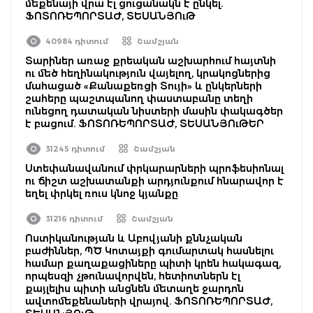
մեքենայի վրա էլ ցուցանակն է ընկել.
ՖՈՏՈՌԵՊՈՐՏԱԺ, ՏԵՍԱՆՅՈւԹ
40984 դիտում
Շամշյան
Տարիներ առաջ քրեական աշխարհում հայտնի
ու մեծ հեղինակություն վայելող, կրակոցներից
մահացած «Քանաքեռցի Տույի» և ընկերների
շահերը պաշտպանող փաստաբանը տեղի
ունեցող դատական նիստերի մասին փակագծեր
է բացում. ՖՈՏՈՌԵՊՈՐՏԱԺ, ՏԵՍԱՆՅՈւԹԵՐ
31245 դիտում
Շամշյան
Ստեփանավանում փրկարարների պրոֆեսիոնալ
ու ճիշտ աշխատանքի արդյունքում հնարավոր է
եղել փրկել ռուս կնոջ կյանքը
31216 դիտում
Շամշյան
Ոստիկանության և Աբովյանի քննչական
բաժիններ, ՊԾ Կոտայքի գումարտակ հասնելու
համար քաղաքացիները պիտի կրեն հակագազ,
որպեսզի չթունավորվեն, հետիոտներն էլ
քայլելիս պիտի անցնեն մետաղե ջարդոն
ավտոմեքենաների վրայով. ՖՈՏՈՌԵՊՈՐՏԱԺ,