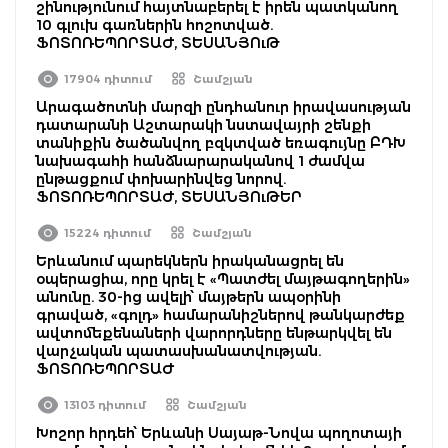
շինությունում հայտնաբերել է իրեն պատկանող
10 գլուխ գառներին հոշոտված.
ՖՈՏՈՌԵՊՈՐՏԱԺ, ՏԵՍԱՆՅՈւԹ
17904 դիտում
Շամշյան
Արագածոտնի մարզի ընդհանուր իրավասության
դատարանի Աշտարակի նստավայրի շենքի
տանիքին ծածանվող բզկտված եռագույնը ԲԴԽ
նախագահի հանձնարարականով 1 ժամվա
ընթացքում փոխարինվեց նորով.
ՖՈՏՈՌԵՊՈՐՏԱԺ, ՏԵՍԱՆՅՈւԹԵՐ
15224 դիտում
Շամշյան
Երևանում պարեկներն իրականացրել են
օպերացիա, որը կրել է «Պատժել մայթագողերին»
անունը. 30-ից ավելի՝ մայթերն ապօրինի
գրաված, «գոլդ» համարանիշներով թանկարժեք
ավտոմեքենաների վարորդները ենթարկվել են
վարչական պատասխանատվության.
ՖՈՏՈՌԵՊՈՐՏԱԺ
13103 դիտում
Շամշյան
Խոշոր հրդեհ՝ Երևանի Սայաթ-Նովա պողոտայի