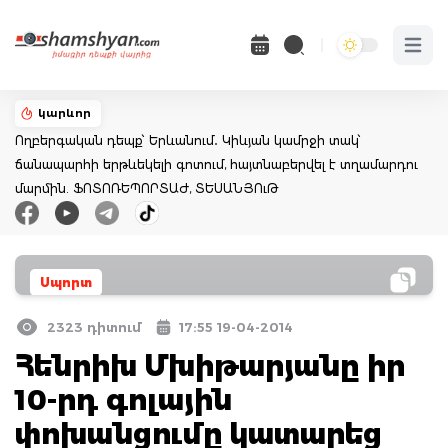
Open 
կարևոր
Ողբերգական դեպք՝ Երևանում․ Կիևյան կամրջի տակ՝
ճանապարհի երթևեկելի գոտում, հայտնաբերվել է տղամարդու
մարմին. ՖՈՏՈՌԵՊՈՐՏԱԺ, ՏԵՍԱՆՅՈւԹ
Սպորտ
2323 դիտում
17:55 19-04-2014
Հենրիխ Մխիթարյանը իր
10-րդ գոլային
փոխանցումը կատարեց