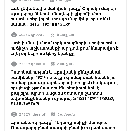
44182 դիտում
Շամշյան
Առեղծվածային մահվան դեպք՝ Շիրակի մարզի
գյուղերից մեկում․ ծնողների շիրիմի մոտ
հայտնաբերվել են տղայի մարմինը, հրազեն և
նամակ․ ՖՈՏՈՌԵՊՈՐՏԱԺ
30543 դիտում
Շամշյան
Ստեփանավանում փրկարարների պրոֆեսիոնալ
ու ճիշտ աշխատանքի արդյունքում հնարավոր է
եղել փրկել ռուս կնոջ կյանքը
28567 դիտում
Շամշյան
Ոստիկանության և Աբովյանի քննչական
բաժիններ, ՊԾ Կոտայքի գումարտակ հասնելու
համար քաղաքացիները պիտի կրեն հակագազ,
որպեսզի չթունավորվեն, հետիոտներն էլ
քայլելիս պիտի անցնեն մետաղե ջարդոն
ավտոմեքենաների վրայով. ՖՈՏՈՌԵՊՈՐՏԱԺ,
ՏԵՍԱՆՅՈւԹ
24527 դիտում
Շամշյան
Արտակարգ դեպք՝ Գեղարքունիքի մարզում.
Ծովազարդ բնակավայրի բնակիչը գետնափոր