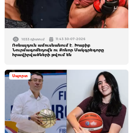
11:43 30-07-2026
1033 դիտում
Ռոնալդուն ամուսնանում է․ Խաբիբ
Նուրմագոմեդովն ու Քոնոր Մակգրեգորը
հրավիրվածների թվում են
Սպորտ