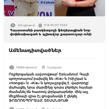
11:18 30-07-2026
613 դիտում
Հայաստանի բասկետբոլի ֆեդերացիան նոր
փոխնախագահ և գլխավոր քարտուղար ունի
Ամենադիտվածներ
78858 դիտում
Շամշյան
Ողբերգական ավտովթար՝ Երևանում. Գայի
պողոտայում բախվել են «Kia»-ն (Վիշկա) և
«Hongqi»-ն. «Kia»-ն կողաշրջվել է, վարորդը՝
մահացել. նրա մարմինը դուրս բերելու համար
ժամանել են հատուկ փրկարարներ. մեկ այլ
մեքենայի վրա էլ ցուցանակն է ընկել.
ՖՈՏՈՌԵՊՈՐՏԱԺ, ՏԵՍԱՆՅՈւԹ