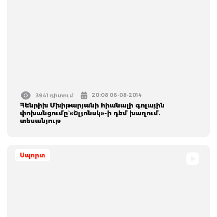
20:08 06-08-2014
3941 դիտում
Հենրիխ Մխիթարյանի հիանալի գոլային
փոխանցումը` «Շլյոնսկ»-ի դեմ խաղում.
տեսանյութ
Սպորտ