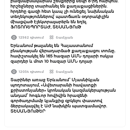
բազմաբնակարան շենքերից մեկի 8-րդ հարկում.
հրշեջները տարհանել են քաղաքացիներին.
հրդեհը գազի հետ կապ չի ունեցել. նախնական
տեղեկություններով՝ պատճառն օդորակիչին
միացված էլեկտրալարերն են եղել.
ՖՈՏՈՌԵՊՈՐՏԱԺ, ՏԵՍԱՆՅՈւԹ
12562 դիտում
Շամշյան
Երևանում թալանել են Հայաստանում
բնակության վերադարձած քաղաքացու տունը․
հափշտակել են 165 հազար ԱՄՆ դոլարի ոսկյա
զարդեր և մոտ 10 հազար ԱՄՆ դոլար
12034 դիտում
Շամշյան
Տարիներ առաջ Երևանում՝ Մյասնիկյան
պողոտայում, «Ավետարանի հավատքի
քրիստոնյաներ» կրոնական կազմակերպության
անդամ՝ հոգևոր հովիվին հրազենի
գործադրմամբ կյանքից զրկելու փաստով
ձերբակալվել է ԱԺ նախկին պատգամավոր.
ՏԵՍԱՆՅՈւԹԵՐ