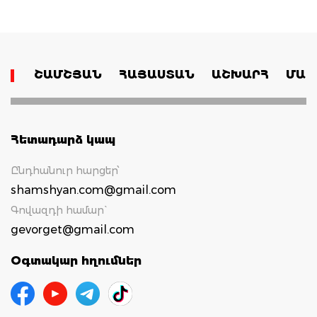
ՇԱՄՇՅԱՆ
ՀԱՅԱՍՏԱՆ
ԱՇԽԱՐՀ
ՄԱՄ
Հետադարձ կապ
Ընդհանուր հարցեր՝
shamshyan.com@gmail.com
Գովազդի համար`
gevorget@gmail.com
Օգտակար հղումներ