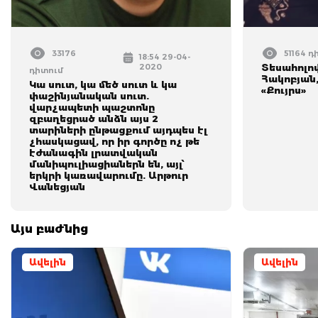
33176
51164 դ
18:54 29-04-
2020
Տեսահոլո
դիտում
Հակոբյան,
Կա սուտ, կա մեծ սուտ և կա
«Քույրս»
փաշինյանական սուտ.
վարչապետի պաշտոնը
զբաղեցրած անձն այս 2
տարիների ընթացքում այդպես էլ
չհասկացավ, որ իր գործը ոչ թե
էժանագին լրատվական
մանիպուլիացիաներն են, այլ՝
երկրի կառավարումը. Արթուր
Վանեցյան
Այս բաժնից
Ավելին
Ավելին