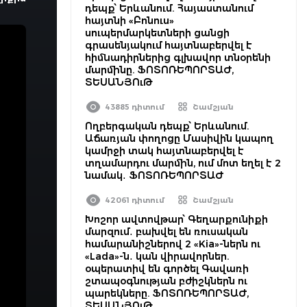
դեպք՝ Երևանում. Հայաստանում
հայտնի «Բոնուս»
սուպերմարկետների ցանցի
գրասենյակում հայտնաբերվել է
հիմնադիրներից գլխավոր տնօրենի
մարմինը. ՖՈՏՈՌԵՊՈՐՏԱԺ,
ՏԵՍԱՆՅՈւԹ
43885 դիտում
Շամշյան
Ողբերգական դեպք՝ Երևանում.
Աճառյան փողոցը Մասիվին կապող
կամրջի տակ հայտնաբերվել է
տղամարդու մարմին, ում մոտ եղել է 2
նամակ․ ՖՈՏՈՌԵՊՈՐՏԱԺ
42061 դիտում
Շամշյան
Խոշոր ավտովթար՝ Գեղարքունիքի
մարզում․ բախվել են ռուսական
համարանիշներով 2 «Kia»-ներն ու
«Lada»-ն․ կան վիրավորներ.
օպերատիվ են գործել Գավառի
շտապօգնության բժիշկներն ու
պարեկները. ՖՈՏՈՌԵՊՈՐՏԱԺ,
ՏԵՍԱՆՅՈւԹ