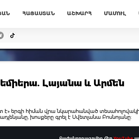
ՅԱՆ
ՀԱՅԱՍՏԱՆ
ԱՇԽԱՐՀ
ՄԱՄՈՒԼ
րեմիերա. Լայանա և Արմեն
ւտ է» երգի հիման վրա նկարահանված տեսահոլովակ
դլենյանը, խոսքերը գրել է Սվետլանա Բոսնոյանը:
Բաժանորդագրվիր մեր
YouTube
ալ