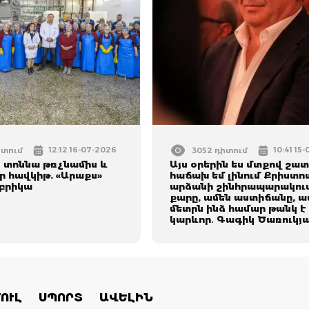
12:12 16-07-2026
10:41 15
իտում
3052 դիտում
0 տոննա թռչնամիս և
Այս օրերին ես մտքով շա
ր հավկիթ. «Արաքս»
հաճախ եմ լինում Քրիստո
բրիկա
արձանի շինհրապարակում
քարը, ամեն աստիճանը, ա
մետրն ինձ համար թանկ է 
կարևոր․ Գագիկ Ծառուկյ
ՈՒԼ
ՍՊՈՐՏ
ԱՎԵԼԻՆ