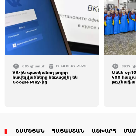
17:48 16-07-2026
685 դիտում
8937 դ
VK-ին պատկանող բոլոր
Ամեն օր 1
հավելվածները հեռացվել են
400 հազա
Google Play-ից
թռչնաֆա
ՇԱՄՇՅԱՆ
ՀԱՅԱՍՏԱՆ
ԱՇԽԱՐՀ
ՄԱՄ