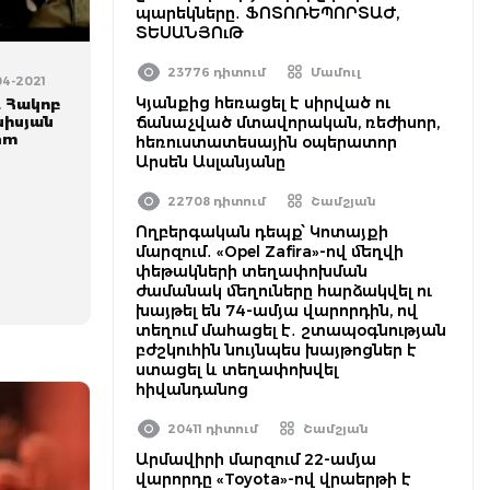
պարեկները․ ՖՈՏՈՌԵՊՈՐՏԱԺ,
ՏԵՍԱՆՅՈւԹ
23776 դիտում
Մամուլ
04-2021
Կյանքից հեռացել է սիրված ու
. Հակոբ
նիսյան
ճանաչված մտավորական, ռեժիսոր,
.am
հեռուստատեսային օպերատոր
Արսեն Ասլանյանը
22708 դիտում
Շամշյան
Ողբերգական դեպք՝ Կոտայքի
մարզում․ «Opel Zafira»-ով մեղվի
փեթակների տեղափոխման
ժամանակ մեղուները հարձակվել ու
խայթել են 74-ամյա վարորդին, ով
տեղում մահացել է․ շտապօգնության
բժշկուհին նույնպես խայթոցներ է
ստացել և տեղափոխվել
հիվանդանոց
20411 դիտում
Շամշյան
Արմավիրի մարզում 22-ամյա
վարորդը «Toyota»-ով վրաերթի է