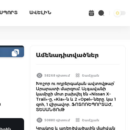
ՍՊՈՐՏ
ԱՎԵԼԻՆ
Ամենադիտվածներ
58268 դիտում
Շամշյան
Խոշոր ու ողբերգական ավտովթար՝
Արարատի մարզում. Այգավանի
կամրջի մոտ բախվել են «Nissan X-
Trail»-ը, «Kia»-ն և 2 «Opel»-ները. կա 1
ի
զոհ, 1 վիրավոր. ՖՈՏՈՌԵՊՈՐՏԱԺ,
ՏԵՍԱՆՅՈւԹ
50880 դիտում
Շամշյան
Կրակոց և առեղծվածային մահվան
իքին