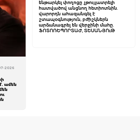
ենթարկել փողոցը չթույլատրելի
հատվածով անցնող հետիոտնին.
վարորդն ահազանգել է
շտապօգնություն, բժիշկներն
արձանագրել են վերջինի մահը.
ՖՈՏՈՌԵՊՈՐՏԱԺ, ՏԵՍԱՆՅՈւԹ
-07-2026
տ
սի
. ամեն
մեն
ու
ան