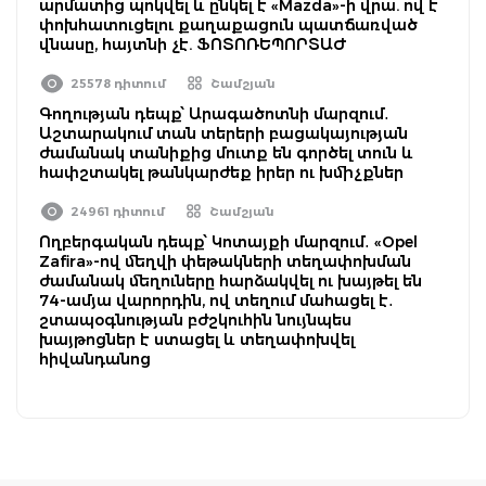
արմատից պոկվել և ընկել է «Mazda»-ի վրա. ով է
փոխհատուցելու քաղաքացուն պատճառված
վնասը, հայտնի չէ. ՖՈՏՈՌԵՊՈՐՏԱԺ
25578 դիտում
Շամշյան
Գողության դեպք՝ Արագածոտնի մարզում․
Աշտարակում տան տերերի բացակայության
ժամանակ տանիքից մուտք են գործել տուն և
հափշտակել թանկարժեք իրեր ու խմիչքներ
24961 դիտում
Շամշյան
Ողբերգական դեպք՝ Կոտայքի մարզում․ «Opel
Zafira»-ով մեղվի փեթակների տեղափոխման
ժամանակ մեղուները հարձակվել ու խայթել են
74-ամյա վարորդին, ով տեղում մահացել է․
շտապօգնության բժշկուհին նույնպես
խայթոցներ է ստացել և տեղափոխվել
հիվանդանոց