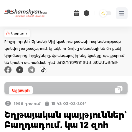
Open 
կարևոր
Խոշոր հրդեհ՝ Երևանի Սիլիկյան թաղամասի հարևանությամբ
գտնվող աղբավայրում. կրակն ու ծուխը տեսանելի են մի քանի
կիլոմետրից. հրշեջները, վտանգելով իրենց կյանքը, պայքարում
են կրակի տարածման դեմ. ՖՈՏՈՌԵՊՈՐՏԱԺ, ՏԵՍԱՆՅՈւԹ
Աշխարհ
1996 դիտում
15:43 03-02-2014
Շղթայական պայթյուններ`
Բաղդադում. կա 12 զոհ