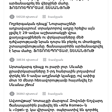
արձանագրել են վերջինի մահը.
ՖՈՏՈՌԵՊՈՐՏԱԺ, ՏԵՍԱՆՅՈւԹ
56128 դիտում
Շամշյան
Ողբերգական դեպք՝ Նուբարաշենի
աղբավայրում. տրակտորով աղբը հրելիս այն
լցվել է 29-ամյա աշխատակցի վրա.
քաղաքացիներն ու փրկարարները մեծ
դժվարությամբ նրան դուրս են բերել ու մոտեցրել
շտապօգնությանը. ճանապարհին արձանագրվել
է նրա մահը. ՖՈՏՈՌԵՊՈՐՏԱԺ, ՏԵՍԱՆՅՈւԹ
38536 դիտում
Շամշյան
Արտակարգ դեպք ու բարի լուր. Սևանի
ջրափրկարարները 3-րդ հանրային լողափում
փրկել են 5-ամյա աղջնակի կյանքը, ով ափից
մոտ 10 մետր հեռավորությամբ հայտնվել էր
Սևանա լճում
36841 դիտում
Շամշյան
Ավտովթար՝ Կոտայքի մարզում. Զովունի-Եղվարդ
ճանապարհին բախվել են «Alfa Romeo»-ն
և «Opel»-ը. կա վիրավոր․ օպերատիվ են գործել