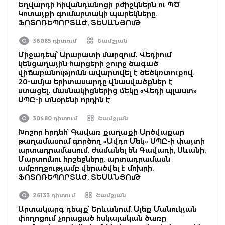
Եղվարդի հիվանդանոցի բժիշկներն ու ՊԾ
Կոտայքի գումարտակի պարեկները.
ՖՈՏՈՌԵՊՈՐՏԱԺ, ՏԵՍԱՆՅՈւԹ
36085 դիտում
Շամշյան
Միջադեպ՝ Արարատի մարզում․ Վեդիում
կենցաղային հարցերի շուրջ ծագած
վիճաբանությունն ավարտվել է ծեծկռտուքով․
20-ամյա երիտասարդը վնասվածքներ է
ստացել․ մասնակիցներից մեկը «Վեդի պլաստ»
ՍՊԸ-ի տնօրենի որդին է
30480 դիտում
Շամշյան
Խոշոր հրդեհ՝ Գավառ քաղաքի Արծվաքար
թաղամասում գործող «Ավդո Մեկ» ՍՊԸ-ի փայտի
արտադրամասում. ժամանել են Գավառի, Սևանի,
Մարտունու հրշեջները. արտադրամասն
ամբողջությամբ վերածվել է մոխրի.
ՖՈՏՈՌԵՊՈՐՏԱԺ, ՏԵՍԱՆՅՈւԹ
26133 դիտում
Շամշյան
Արտակարգ դեպք՝ Երևանում. Ալեք Մանուկյան
փողոցում չորացած հսկայական ծառը