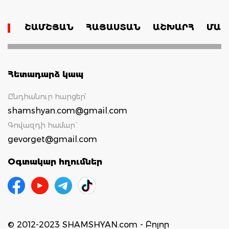
ՇԱՄՇՅԱՆ
ՀԱՅԱՍՏԱՆ
ԱՇԽԱՐՀ
ՄԱՄ
Հետադարձ կապ
Ընդհանուր հարցեր՝
shamshyan.com@gmail.com
Գովազդի համար`
gevorget@gmail.com
Օգտակար հղումներ
© 2012-2023 SHAMSHYAN.com - Բոլոր