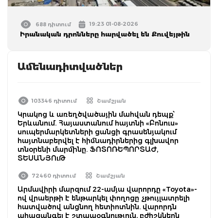
19:23 01-08-2026
688 դիտում
Իրանական դրոնները հարվածել են Քուվեյթին
Ամենադիտվածներ
103346 դիտում
Շամշյան
Կրակոց և առեղծվածային մահվան դեպք՝
Երևանում. Հայաստանում հայտնի «Բոնուս»
սուպերմարկետների ցանցի գրասենյակում
հայտնաբերվել է հիմնադիրներից գլխավոր
տնօրենի մարմինը. ՖՈՏՈՌԵՊՈՐՏԱԺ,
ՏԵՍԱՆՅՈւԹ
72460 դիտում
Շամշյան
Արմավիրի մարզում 22-ամյա վարորդը «Toyota»-
ով վրաերթի է ենթարկել փողոցը չթույլատրելի
հատվածով անցնող հետիոտնին. վարորդն
ահազանգել է շտապօգնություն, բժիշկներն