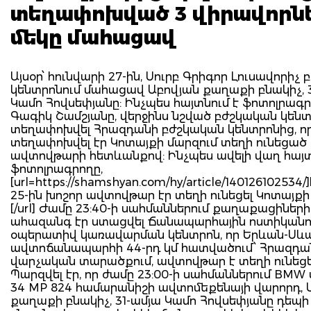
տեղափոխված 3 վիրավորն
մեկը մահացավ
Այսօր՝ հունվարի 27-ին, Սուրբ Գրիգոր Լուսավորիչ
կենտրոնում մահացավ Աբովյան քաղաքի բնակիչ, 
Կամո Հովսեփյանը: Ինչպես հայտնում է ֆոտոլրագ
Գագիկ Շամշյանը, վերջինս նշված բժշկական կենտ
տեղափոխվել Հրազդանի բժշկական կենտրոնից, որ
տեղափոխվել էր Կոտայքի մարզում տեղի ունեցած
ավտովթարի հետևանքով: Ինչպես ավելի վաղ հայտ
ֆոտոլրագրողը,
[url=https://shamshyan.com/hy/article/140126102534
25-ին խոշոր ավտովթար էր տեղի ունեցել Կոտայքի
[/url] Ժամը 23:40-ի սահմաններում քաղաքացիների
ահազանգ էր ստացվել Ճանապարհային ոստիկանո
օպերատիվ կառավարման կենտրոն, որ Երևան-Սև
ավտոճանապարհի 44-րդ կմ հատվածում՝ Հրազդա
վարչական տարածքում, ավտովթար է տեղի ունեցե
Պարզվել էր, որ ժամը 23:00-ի սահմաններում BMW
34 MP 824 համարանիշի ավտոմեքենայի վարորդ, 
քաղաքի բնակիչ, 31-ամյա Կամո Հովսեփյանը դեպ