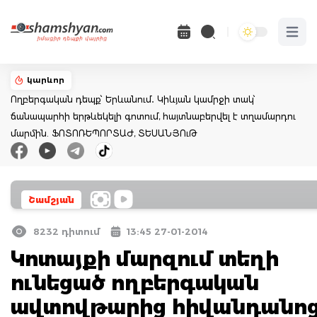
Open 
կարևոր
Ողբերգական դեպք՝ Երևանում․ Կիևյան կամրջի տակ՝
ճանապարհի երթևեկելի գոտում, հայտնաբերվել է տղամարդու
մարմին. ՖՈՏՈՌԵՊՈՐՏԱԺ, ՏԵՍԱՆՅՈւԹ
Շամշյան
8232 դիտում
13:45 27-01-2014
Կոտայքի մարզում տեղի
ունեցած ողբերգական
ավտովթարից հիվանդանո