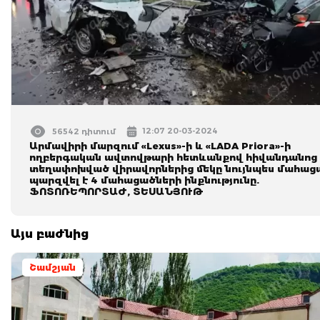
12:07 20-03-2024
56542 դիտում
Արմավիրի մարզում «Lexus»-ի և «LADA Priora»-ի
ողբերգական ավտովթարի հետևանքով հիվանդանոց
տեղափոխված վիրավորներից մեկը նույնպես մահաց
պարզվել է 4 մահացածների ինքնությունը.
ՖՈՏՈՌԵՊՈՐՏԱԺ, ՏԵՍԱՆՅՈՒԹ
Այս բաժնից
Շամշյան