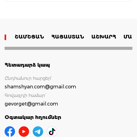
ՇԱՄՇՅԱՆ
ՀԱՅԱՍՏԱՆ
ԱՇԽԱՐՀ
ՄԱՄ
Հետադարձ կապ
Ընդհանուր հարցեր՝
shamshyan.com@gmail.com
Գովազդի համար`
gevorget@gmail.com
Օգտակար հղումներ