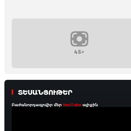
45+
ՏԵՍԱՆՅՈՒԹԵՐ
Բաժանորդագրվիր մեր
YouTube
ալիքին