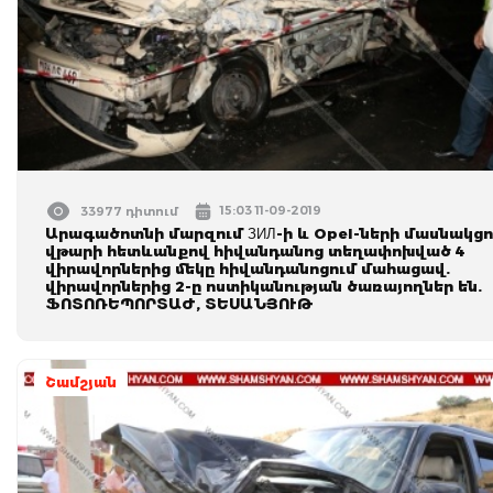
15:03 11-09-2019
33977 դիտում
Արագածոտնի մարզում ЗИЛ-ի և Opel-ների մասնակցո
վթարի հետևանքով հիվանդանոց տեղափոխված 4
վիրավորներից մեկը հիվանդանոցում մահացավ.
վիրավորներից 2-ը ոստիկանության ծառայողներ են.
ՖՈՏՈՌԵՊՈՐՏԱԺ, ՏԵՍԱՆՅՈՒԹ
Շամշյան