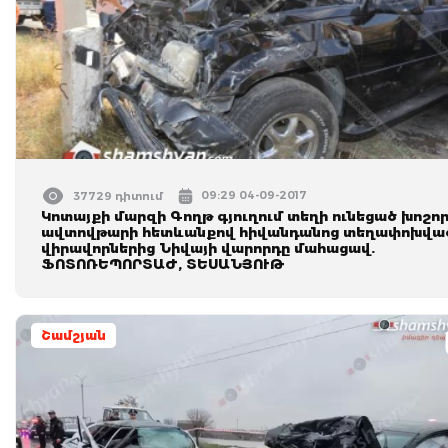
09:29 04-09-2017
37729 դիտում
Կոտայքի մարզի Գողթ գյուղում տեղի ունեցած խոշո
ավտովթարի հետևանքով հիվանդանոց տեղափոխվա
վիրավորներից Նիվայի վարորդը մահացավ.
ՖՈՏՈՌԵՊՈՐՏԱԺ, ՏԵՍԱՆՅՈՒԹ
Շամշյան