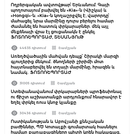
Ողբերգական ավտովթար՝ Երևանում. Գայի
պողոտայում բախվել են «Kia»-ն (Վիշկա) և
«Hongqi»-ն. «Kia»-ն կողաշրջվել է, վարորդը՝
մահացել. նրա մարմինը դուրս բերելու համար
ժամանել են հատուկ փրկարարներ. մեկ այլ
մեքենայի վրա էլ ցուցանակն է ընկել.
ՖՈՏՈՌԵՊՈՐՏԱԺ, ՏԵՍԱՆՅՈւԹ
44635 դիտում
Շամշյան
Առեղծվածային մահվան դեպք՝ Շիրակի մարզի
գյուղերից մեկում․ ծնողների շիրիմի մոտ
հայտնաբերվել են տղայի մարմինը, հրազեն և
նամակ․ ՖՈՏՈՌԵՊՈՐՏԱԺ
31005 դիտում
Շամշյան
Ստեփանավանում փրկարարների պրոֆեսիոնալ
ու ճիշտ աշխատանքի արդյունքում հնարավոր է
եղել փրկել ռուս կնոջ կյանքը
30436 դիտում
Շամշյան
Ոստիկանության և Աբովյանի քննչական
բաժիններ, ՊԾ Կոտայքի գումարտակ հասնելու
համար քաղաքացիները պիտի կրեն հակագազ,