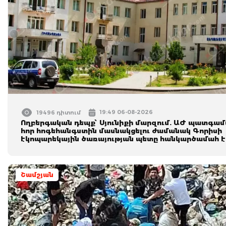
19:49 06-08-2026
19496 դիտում
Ողբերգական դեպք՝ Սյունիքի մարզում. ԱԺ պատգա
հոր հոգեհանգստին մասնակցելու ժամանակ Գորիսի
էկոպարեկային ծառայության պետը հանկարծամահ է 
Շամշյան