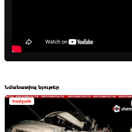
Նմանատիպ նյութեր
Շամշյան