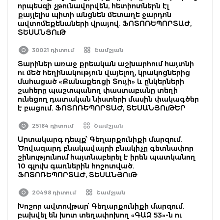
որպեսզի չթունավորվեն, հետիոտներն էլ
քայլելիս պիտի անցնեն մետաղե ջարդոն
ավտոմեքենաների վրայով. ՖՈՏՈՌԵՊՈՐՏԱԺ,
ՏԵՍԱՆՅՈւԹ
30021 դիտում
Շամշյան
Տարիներ առաջ քրեական աշխարհում հայտնի
ու մեծ հեղինակություն վայելող, կրակոցներից
մահացած «Քանաքեռցի Տույի» և ընկերների
շահերը պաշտպանող փաստաբանը տեղի
ունեցող դատական նիստերի մասին փակագծեր
է բացում. ՖՈՏՈՌԵՊՈՐՏԱԺ, ՏԵՍԱՆՅՈւԹԵՐ
25184 դիտում
Շամշյան
Արտակարգ դեպք՝ Գեղարքունիքի մարզում.
Ծովազարդ բնակավայրի բնակիչը գետնափոր
շինությունում հայտնաբերել է իրեն պատկանող
10 գլուխ գառներին հոշոտված.
ՖՈՏՈՌԵՊՈՐՏԱԺ, ՏԵՍԱՆՅՈւԹ
20498 դիտում
Շամշյան
Խոշոր ավտովթար՝ Գեղարքունիքի մարզում.
բախվել են խոտ տեղափոխող «ԳԱԶ 53»-ն ու