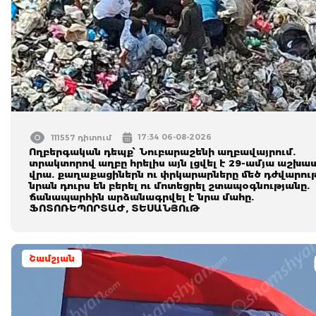
17:34 06-08-2026
111557 դիտում
Ողբերգական դեպք՝ Նուբարաշենի աղբավայրում.
տրակտորով աղբը հրելիս այն լցվել է 29-ամյա աշխ
վրա. քաղաքացիներն ու փրկարարները մեծ դժվարու
նրան դուրս են բերել ու մոտեցրել շտապօգնությանը.
ճանապարհին արձանագրվել է նրա մահը.
ՖՈՏՈՌԵՊՈՐՏԱԺ, ՏԵՍԱՆՅՈւԹ
Շամշյան