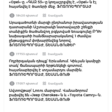
«Opel»-ը. «ԳԱԶ 53»-ը կողաշրջվել է, «Opel»-ն էլ
հայտնվել է ծառերի մեջ. ՖՈՏՈՌԵՊՈՐՏԱԺ
18420 դիտում
Շամշյան
Արագածոտնի մարզի ընդհանուր իրավասության
դատարանի Աշտարակի նստավայրի շենքի
տանիքին ծածանվող բզկտված եռագույնը ԲԴԽ
նախագահի հանձնարարականով 1 ժամվա
ընթացքում փոխարինվեց նորով.
ՖՈՏՈՌԵՊՈՐՏԱԺ, ՏԵՍԱՆՅՈւԹԵՐ
17753 դիտում
Շամշյան
Ողբերգական դեպք՝ Երևանում․ Կիևյան կամրջի
տակ՝ ճանապարհի երթևեկելի գոտում,
հայտնաբերվել է տղամարդու մարմին.
ՖՈՏՈՌԵՊՈՐՏԱԺ, ՏԵՍԱՆՅՈւԹ
17057 դիտում
Շամշյան
Ավտովթար՝ Լոռու մարզում․ Վանաձորում
բախվել են «Jeep Cherokee»-ն և «Toyota Camry»-ն․
ՖՈՏՈՌԵՊՈՐՏԱԺ, ՏԵՍԱՆՅՈւԹ