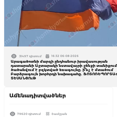
16:32 06-08-2026
31497 դիտում
Արագածոտնի մարզի ընդհանուր իրավասության
դատարանի Աշտարակի նստավայրի շենքի տանիքում
ծածանվում է բզկտված եռագույնը․ ի՞նչ է մտածում
Բարձրագույն խորհրդի նախագահը. ՖՈՏՈՌԵՊՈՐՏԱ
ՏԵՍԱՆՅՈւԹ
Ամենադիտվածներ
79620 դիտում
Շամշյան