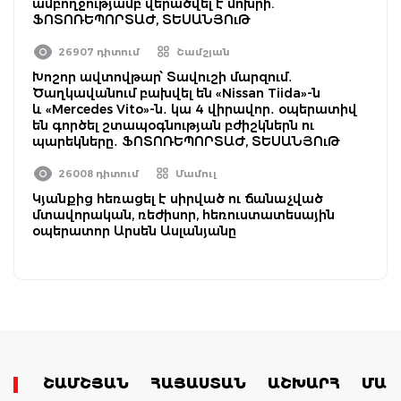
ամբողջությամբ վերածվել է մոխրի.
ՖՈՏՈՌԵՊՈՐՏԱԺ, ՏԵՍԱՆՅՈւԹ
26907 դիտում
Շամշյան
Խոշոր ավտովթար՝ Տավուշի մարզում․
Ծաղկավանում բախվել են «Nissan Tiida»-ն
և «Mercedes Vito»-ն․ կա 4 վիրավոր․ օպերատիվ
են գործել շտապօգնության բժիշկներն ու
պարեկները․ ՖՈՏՈՌԵՊՈՐՏԱԺ, ՏԵՍԱՆՅՈւԹ
26008 դիտում
Մամուլ
Կյանքից հեռացել է սիրված ու ճանաչված
մտավորական, ռեժիսոր, հեռուստատեսային
օպերատոր Արսեն Ասլանյանը
ՇԱՄՇՅԱՆ
ՀԱՅԱՍՏԱՆ
ԱՇԽԱՐՀ
ՄԱՄ