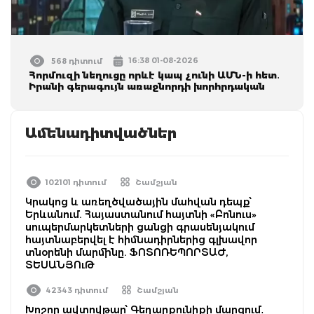
16:38 01-08-2026
568 դիտում
Հորմուզի նեղուցը որևէ կապ չունի ԱՄՆ-ի հետ․
Իրանի գերագույն առաջնորդի խորհրդական
Ամենադիտվածներ
102101 դիտում
Շամշյան
Կրակոց և առեղծվածային մահվան դեպք՝
Երևանում. Հայաստանում հայտնի «Բոնուս»
սուպերմարկետների ցանցի գրասենյակում
հայտնաբերվել է հիմնադիրներից գլխավոր
տնօրենի մարմինը. ՖՈՏՈՌԵՊՈՐՏԱԺ,
ՏԵՍԱՆՅՈւԹ
42343 դիտում
Շամշյան
Խոշոր ավտովթար՝ Գեղարքունիքի մարզում․