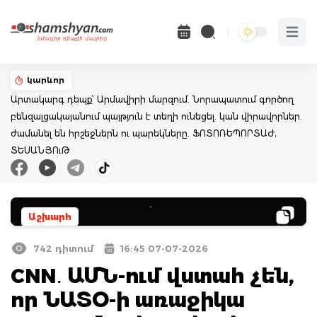
Open 
կարևոր
Արտակարգ դեպք՝ Արմավիրի մարզում. Նորապատում գործող
բենզալցակայանում պայթյուն է տեղի ունեցել. կան վիրավորներ.
ժամանել են հրշեջներն ու պարեկները. ՖՈՏՈՌԵՊՈՐՏԱԺ,
ՏԵՍԱՆՅՈւԹ
Աշխարհ
742 դիտում
16:45 07-07-2026
CNN․ ԱՄՆ-ում վստահ չեն,
որ ՆԱՏՕ-ի առաջիկա