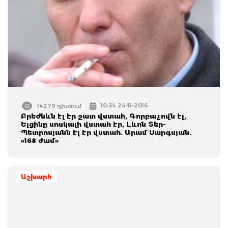
10:34 24-11-2016
14279 դիտում
Բրեժնևն էլ էր շատ վստահ, Գորբաչովն էլ,
Ելցինը սոսկալի վստահ էր, Լևոն Տեր-
Պետրոսյանն էլ էր վստահ. Արամ Սարգսյան.
«168 ժամ»
Աշխարհ