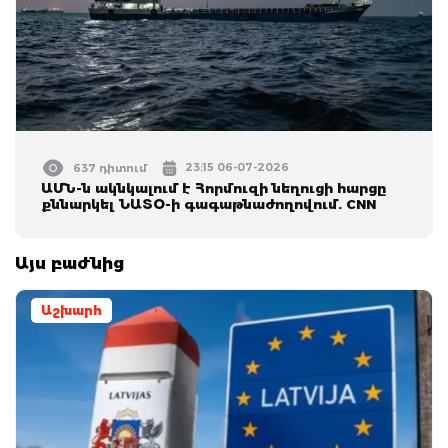
23:15 06-07-2026
637 դիտում
ԱՄՆ-ն ակնկալում է Հորմուզի նեղուցի հարցը
քննարկել ՆԱՏՕ-ի գագաթնաժողովում. CNN
Այս բաժնից
Աշխարհ