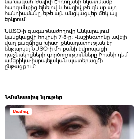
նախագահ Թայիփ Էրդողանի նկատմամբ
հարգանքից ելնելով և հազիվ թե գնար այդ
հանդիպմանը, եթե այն անցկացվեր մեկ այլ
երկրում։
ՆԱՏՕ-ի գագաթնաժողովը Անկարայում
կանցկացվի հուլիսի 7-8-ը։ Վաշինգտոնը ավելի
վաղ բազմիցս խիստ քննադատության էր
ենթարկել ՆԱՏՕ-ի մի քանի եվրոպացի
դաշնակիցների գործողությունները Իրանի դեմ
ամերիկա-իսրայելական պատերազմի
ընթացքում։
Նմանատիպ նյութեր
Մամուլ