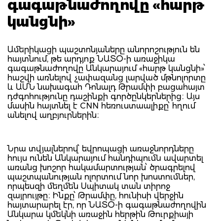
գագաթնաժողովը «հարթ
կանցնի»
Ամերիկացի պաշտոնյաները անորոշություն են
հայտնում, թե արդյոք ՆԱՏՕ-ի առաջիկա
գագաթնաժողովը Անկարայում «հարթ կանցնի»՝
հաշվի առնելով չափազանց լարված մթնոլորտը
և ԱՄՆ նախագահ Դոնալդ Թրամփի բացահայտ
դժգոհությունը դաշինքի գործընկերներից։ Այս
մասին հայտնել է CNN հեռուստաալիքը՝ հղում
անելով աղբյուրներին։
Նրա տվյալներով՝ եվրոպացի առաջնորդները
հույս ունեն Անկարայում հանդիպումն ավարտել
առանց խոշոր հակամարտության՝ ծրագրելով
պաշտպանության ոլորտում նոր խոստումներ,
որպեսզի մեղմեն Սպիտակ տան տիրոջ
զայրույթը։ Ինքը՝ Թրամփը, հունիսի վերջին
հայտարարել էր, որ ՆԱՏՕ-ի գագաթնաժողովին
Անկարա կմեկնի առաջին հերթին Թուրքիայի