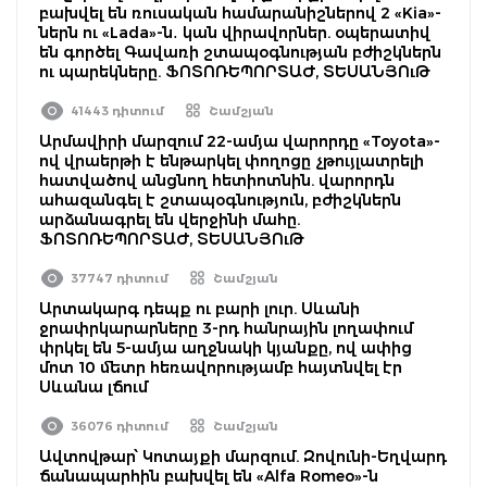
բախվել են ռուսական համարանիշներով 2 «Kia»-
ներն ու «Lada»-ն․ կան վիրավորներ. օպերատիվ
են գործել Գավառի շտապօգնության բժիշկներն
ու պարեկները. ՖՈՏՈՌԵՊՈՐՏԱԺ, ՏԵՍԱՆՅՈւԹ
41443 դիտում
Շամշյան
Արմավիրի մարզում 22-ամյա վարորդը «Toyota»-
ով վրաերթի է ենթարկել փողոցը չթույլատրելի
հատվածով անցնող հետիոտնին. վարորդն
ահազանգել է շտապօգնություն, բժիշկներն
արձանագրել են վերջինի մահը.
ՖՈՏՈՌԵՊՈՐՏԱԺ, ՏԵՍԱՆՅՈւԹ
37747 դիտում
Շամշյան
Արտակարգ դեպք ու բարի լուր. Սևանի
ջրափրկարարները 3-րդ հանրային լողափում
փրկել են 5-ամյա աղջնակի կյանքը, ով ափից
մոտ 10 մետր հեռավորությամբ հայտնվել էր
Սևանա լճում
36076 դիտում
Շամշյան
Ավտովթար՝ Կոտայքի մարզում. Զովունի-Եղվարդ
ճանապարհին բախվել են «Alfa Romeo»-ն