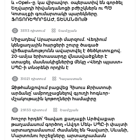
և «Opel»-ը. կա վիրավոր․ օպերատիվ են գործել
Եղվարդի հիվանդանոցի բժիշկներն ու ՊԾ
Կոտայքի գումարտակի պարեկները.
ՖՈՏՈՌԵՊՈՐՏԱԺ, ՏԵՍԱՆՅՈւԹ
35113 դիտում
Շամշյան
Միջադեպ՝ Արարատի մարզում․ Վեդիում
կենցաղային հարցերի շուրջ ծագած
վիճաբանությունն ավարտվել է ծեծկռտուքով․
20-ամյա երիտասարդը վնասվածքներ է
ստացել․ մասնակիցներից մեկը «Վեդի պլաստ»
ՍՊԸ-ի տնօրենի որդին է
31021 դիտում
Հայաստան
Ձիթհանքովում բացվեց Հիսուս Քրիստոսի
արձանը՝ ամբողջացնելով գյուղի հոգևոր-
մշակութային կոթողների համալիրը
29133 դիտում
Շամշյան
Խոշոր հրդեհ՝ Գավառ քաղաքի Արծվաքար
թաղամասում գործող «Ավդո Մեկ» ՍՊԸ-ի փայտի
արտադրամասում. ժամանել են Գավառի, Սևանի,
Մարտունու հրշեջները. արտադրամասն