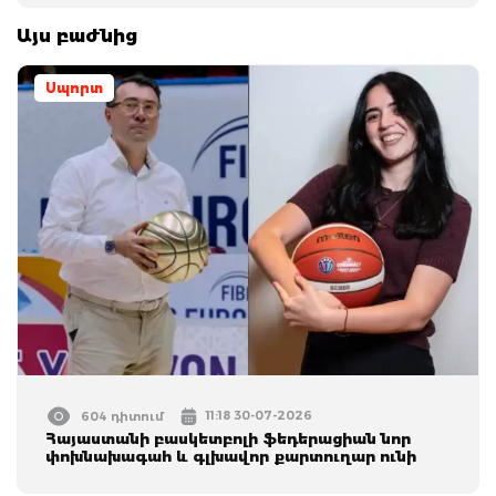
Այս բաժնից
Սպորտ
11:18 30-07-2026
604 դիտում
Հայաստանի բասկետբոլի ֆեդերացիան նոր
փոխնախագահ և գլխավոր քարտուղար ունի