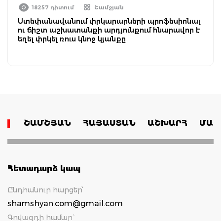
18257 դիտում
Շամշյան
Ստեփանավանում փրկարարների պրոֆեսիոնալ
ու ճիշտ աշխատանքի արդյունքում հնարավոր է
եղել փրկել ռուս կնոջ կյանքը
ՇԱՄՇՅԱՆ
ՀԱՅԱՍՏԱՆ
ԱՇԽԱՐՀ
ՄԱՄ
Հետադարձ կապ
Ընդհանուր հարցեր՝
shamshyan.com@gmail.com
Գովազդի համար`