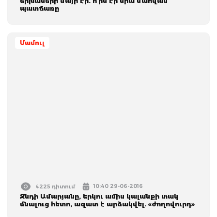
երխաների մայր էր. ո՞րն էր նրա մահվան
պատճառը
Մամուլ
10:40 29-06-2016
4225 դիտում
Ջնդի Ամարյանը, երկու ամիս կալանքի տակ
մնալուց հետո, ազատ է արձակվել. «ժողովուրդ»