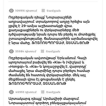
109916 դիտում
Շամշյան
Ողբերգական դեպք՝ Նուբարաշենի
աղբավայրում. տրակտորով աղբը հրելիս այն
լցվել է 29-ամյա աշխատակցի վրա.
քաղաքացիներն ու փրկարարները մեծ
դժվարությամբ նրան դուրս են բերել ու մոտեցրել
շտապօգնությանը. ճանապարհին արձանագրվել
է նրա մահը. ՖՈՏՈՌԵՊՈՐՏԱԺ, ՏԵՍԱՆՅՈւԹ
55984 դիտում
Շամշյան
Ողբերգական ավտովթար՝ Երևանում. Գայի
պողոտայում բախվել են «Kia»-ն (Վիշկա) և
«Hongqi»-ն. «Kia»-ն կողաշրջվել է, վարորդը՝
մահացել. նրա մարմինը դուրս բերելու համար
ժամանել են հատուկ փրկարարներ. մեկ այլ
մեքենայի վրա էլ ցուցանակն է ընկել.
ՖՈՏՈՌԵՊՈՐՏԱԺ, ՏԵՍԱՆՅՈւԹ
46955 դիտում
Շամշյան
Արտակարգ դեպք՝ Արմավիրի մարզում.
Նորապատում գործող բենզալցակայանում