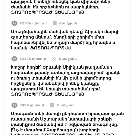
պայթյուն է տեղի ունեցել. կան վիրավորներ.
ժամանել են հրշեջներն ու պարեկները.
ՖՈՏՈՌԵՊՈՐՏԱԺ, ՏԵՍԱՆՅՈւԹ
42874 դիտում
Շամշյան
Առեղծվածային մահվան դեպք՝ Շիրակի մարզի
գյուղերից մեկում․ ծնողների շիրիմի մոտ
հայտնաբերվել են տղայի մարմինը, հրազեն և
նամակ․ ՖՈՏՈՌԵՊՈՐՏԱԺ
32443 դիտում
Շամշյան
Խոշոր հրդեհ՝ Երևանի Սիլիկյան թաղամասի
հարևանությամբ գտնվող աղբավայրում. կրակն
ու ծուխը տեսանելի են մի քանի կիլոմետրից.
հրշեջները, վտանգելով իրենց կյանքը,
պայքարում են կրակի տարածման դեմ.
ՖՈՏՈՌԵՊՈՐՏԱԺ, ՏԵՍԱՆՅՈւԹ
31194 դիտում
Շամշյան
Արագածոտնի մարզի ընդհանուր իրավասության
դատարանի Աշտարակի նստավայրի շենքի
տանիքում ծածանվում է բզկտված եռագույնը․
ի՞նչ է մտածում Բարձրագույն խորհրդի