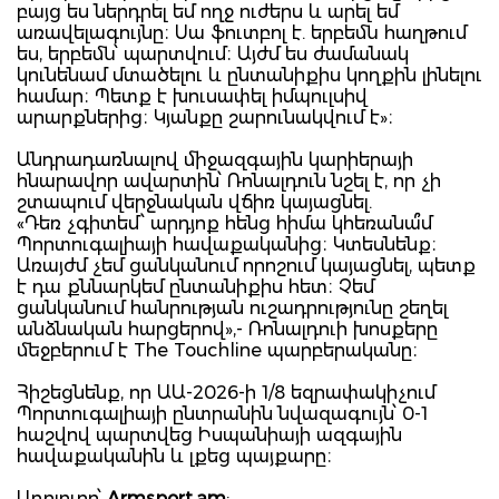
բայց ես ներդրել եմ ողջ ուժերս և արել եմ
առավելագույնը։ Սա ֆուտբոլ է. երբեմն հաղթում
ես, երբեմն՝ պարտվում։ Այժմ ես ժամանակ
կունենամ մտածելու և ընտանիքիս կողքին լինելու
համար։ Պետք է խուսափել իմպուլսիվ
արարքներից։ Կյանքը շարունակվում է»։
​Անդրադառնալով միջազգային կարիերայի
հնարավոր ավարտին՝ Ռոնալդուն նշել է, որ չի
շտապում վերջնական վճիռ կայացնել.
​«Դեռ չգիտեմ՝ արդյոք հենց հիմա կհեռանա՞մ
Պորտուգալիայի հավաքականից։ Կտեսնենք։
Առայժմ չեմ ցանկանում որոշում կայացնել, պետք
է դա քննարկեմ ընտանիքիս հետ։ Չեմ
ցանկանում հանրության ուշադրությունը շեղել
անձնական հարցերով»,- Ռոնալդուի խոսքերը
մեջբերում է The Touchline պարբերականը։
Հիշեցնենք, որ ԱԱ-2026-ի 1/8 եզրափակիչում
Պորտուգալիայի ընտրանին նվազագույն՝ 0-1
հաշվով պարտվեց Իսպանիայի ազգային
հավաքականին և լքեց պայքարը։
Աղբյուրը՝
Armsport.am
: