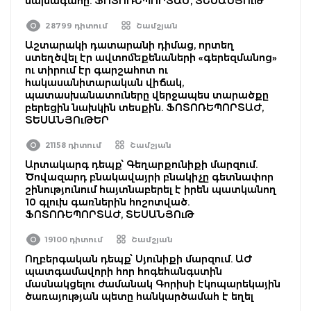
նախագահը. ՖՈՏՈՌԵՊՈՐՏԱԺ, ՏԵՍԱՆՅՈւԹ
28799 դիտում
Շամշյան
Աշտարակի դատարանի դիմաց, որտեղ
ստեղծվել էր ավտոմեքենաների «գերեզմանոց»
ու տիրում էր գարշահոտ ու
հակասանիտարական վիճակ,
պատասխանատուները վերջապես տարածքը
բերեցին նախկին տեսքին. ՖՈՏՈՌԵՊՈՐՏԱԺ,
ՏԵՍԱՆՅՈւԹԵՐ
21158 դիտում
Շամշյան
Արտակարգ դեպք՝ Գեղարքունիքի մարզում.
Ծովազարդ բնակավայրի բնակիչը գետնափոր
շինությունում հայտնաբերել է իրեն պատկանող
10 գլուխ գառներին հոշոտված.
ՖՈՏՈՌԵՊՈՐՏԱԺ, ՏԵՍԱՆՅՈւԹ
19100 դիտում
Շամշյան
Ողբերգական դեպք՝ Սյունիքի մարզում. ԱԺ
պատգամավորի հոր հոգեհանգստին
մասնակցելու ժամանակ Գորիսի էկոպարեկային
ծառայության պետը հանկարծամահ է եղել