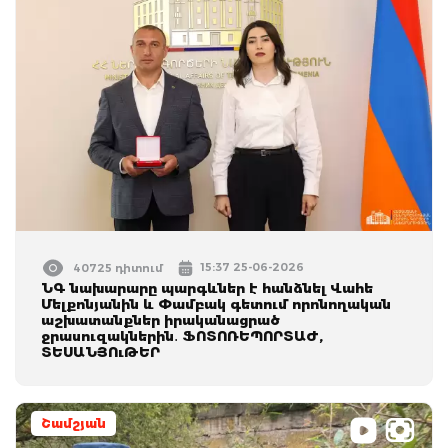
15:37 25-06-2026
40725 դիտում
ՆԳ նախարարը պարգևներ է հանձնել Վահե
Մելքոնյանին և Փամբակ գետում որոնողական
աշխատանքներ իրականացրած
ջրասուզակներին․ ՖՈՏՈՌԵՊՈՐՏԱԺ,
ՏԵՍԱՆՅՈւԹԵՐ
Շամշյան