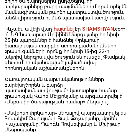
բոլոր ծառայողներին՝ ընդգծելով, որ
փրկարարները բարդ պայմաններում դրսևորել են
մասնագիտական բարձր պատրաստվածություն,
անձնվիրություն ու մեծ պատասխանատվություն։
Ինչպես ավելի վաղ
հայտնել
էր
SHAMSHYAN
.com-
ը՝ ՆԳ նախարար Արփինե Սարգսյանը հունիսի
25-ին պարգևներ է հանձնել Փրկարար
ծառայության տարբեր ստորաբաժանումների
ջրասուզակների, որոնք հունիսի 15-ից 22-ը
ակտիվ ներգրավվածություն են ունեցել Փամբակ
գետում իրականացված լայնածավալ
որոնողական աշխատանքներին։
Ծառայողական պարտականությունները
բարեխղճորեն և բարձր
պատասխանատվությամբ կատարելու համար
ջրասուզակ Վահե Մելքոնյանը պարգևատրվել է
«Անբասիր ծառայության համար» մեդալով։
«Անվեհեր փրկարար» մեդալով պարգևատրվել են
Հովակիմ Բաբայանը, Հայկ Քոչարյանը, Արմեն
Խաչատրյանը, Պարգև Հովսեփյանը և Մխիթար
Մեսրոպյանը։