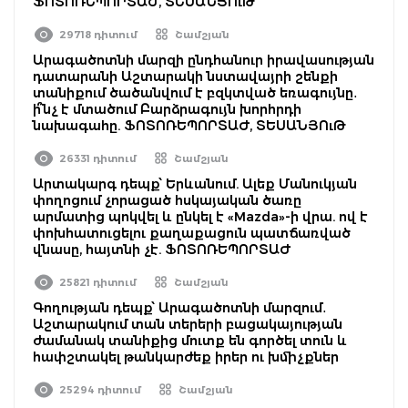
ՖՈՏՈՌԵՊՈՐՏԱԺ, ՏԵՍԱՆՅՈւԹ
29718 դիտում
Շամշյան
Արագածոտնի մարզի ընդհանուր իրավասության
դատարանի Աշտարակի նստավայրի շենքի
տանիքում ծածանվում է բզկտված եռագույնը․
ի՞նչ է մտածում Բարձրագույն խորհրդի
նախագահը. ՖՈՏՈՌԵՊՈՐՏԱԺ, ՏԵՍԱՆՅՈւԹ
26331 դիտում
Շամշյան
Արտակարգ դեպք՝ Երևանում. Ալեք Մանուկյան
փողոցում չորացած հսկայական ծառը
արմատից պոկվել և ընկել է «Mazda»-ի վրա. ով է
փոխհատուցելու քաղաքացուն պատճառված
վնասը, հայտնի չէ. ՖՈՏՈՌԵՊՈՐՏԱԺ
25821 դիտում
Շամշյան
Գողության դեպք՝ Արագածոտնի մարզում․
Աշտարակում տան տերերի բացակայության
ժամանակ տանիքից մուտք են գործել տուն և
հափշտակել թանկարժեք իրեր ու խմիչքներ
25294 դիտում
Շամշյան