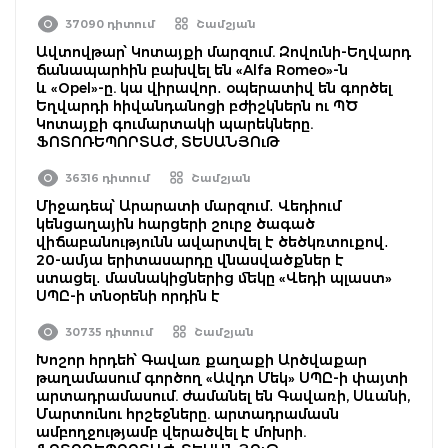
37090 դիտում
Շամշյան
Ավտովթար՝ Կոտայքի մարզում. Զովունի-Եղվարդ
ճանապարհին բախվել են «Alfa Romeo»-ն
և «Opel»-ը. կա վիրավոր․ օպերատիվ են գործել
Եղվարդի հիվանդանոցի բժիշկներն ու ՊԾ
Կոտայքի գումարտակի պարեկները.
ՖՈՏՈՌԵՊՈՐՏԱԺ, ՏԵՍԱՆՅՈւԹ
36316 դիտում
Շամշյան
Միջադեպ՝ Արարատի մարզում․ Վեդիում
կենցաղային հարցերի շուրջ ծագած
վիճաբանությունն ավարտվել է ծեծկռտուքով․
20-ամյա երիտասարդը վնասվածքներ է
ստացել․ մասնակիցներից մեկը «Վեդի պլաստ»
ՍՊԸ-ի տնօրենի որդին է
30735 դիտում
Շամշյան
Խոշոր հրդեհ՝ Գավառ քաղաքի Արծվաքար
թաղամասում գործող «Ավդո Մեկ» ՍՊԸ-ի փայտի
արտադրամասում. ժամանել են Գավառի, Սևանի,
Մարտունու հրշեջները. արտադրամասն
ամբողջությամբ վերածվել է մոխրի.