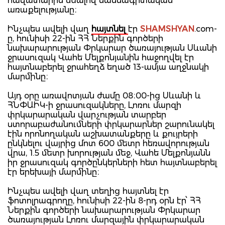
հավատարիմ մնալով մասնագիտական
առաքելությանը։
Ինչպես ավելի վաղ
հայտնել
էր
SHAMSHYAN
.com-
ը, հունիսի 22-ին ՀՀ Ներքին գործերի
նախարարության Փրկարար ծառայության Սևանի
ջրասուզակ Վահե Մելքոնյանին հաջողվել էր
հայտնաբերել ջրահեղձ եղած 13-ամյա աղջնակի
մարմինը։
Այդ օրը առավոտյան ժամը 08։00-ից Սևանի և
ՀՆՓԱԻԿ-ի ջրասուզակները, Լոռու մարզի
փրկարարական վարչության տարբեր
ստորաբաժանումների փրկարարներ շարունակել
էին որոնողական աշխատանքերը և քույրերի
ընկնելու վայրից մոտ 600 մետր հեռավորության
վրա, 1.5 մետր խորության մեջ, Վահե Մելքոնյանն
իր ջրասուզակ գործընկերների հետ հայտնաբերել
էր երեխայի մարմինը։
Ինչպես ավելի վաղ տեղից հայտնել էր
ֆոտոլրագրողը, հունիսի 22-ին 8-րդ օրն էր՝ ՀՀ
Ներքին գործերի նախարարության Փրկարար
ծառայության Լոռու մարզային փրկարարական