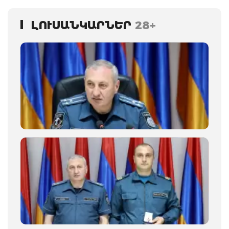
ԼՈՒՍԱՆԿԱՐՆԵՐ
28+