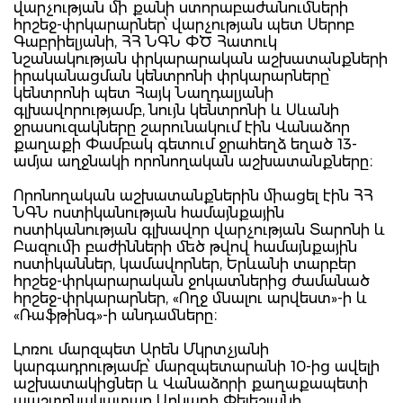
վարչության մի քանի ստորաբաժանումների
հրշեջ-փրկարարներ՝ վարչության պետ Սերոբ
Գաբրիելյանի, ՀՀ ՆԳՆ ՓԾ Հատուկ
նշանակության փրկարարական աշխատանքների
իրականացման կենտրոնի փրկարարները՝
կենտրոնի պետ Հայկ Նաղդալյանի
գլխավորությամբ, նույն կենտրոնի և Սևանի
ջրասուզակները շարունակում էին Վանաձոր
քաղաքի Փամբակ գետում ջրահեղձ եղած 13-
ամյա աղջնակի որոնողական աշխատանքները։
Որոնողական աշխատանքներին միացել էին ՀՀ
ՆԳՆ ոստիկանության համայնքային
ոստիկանության գլխավոր վարչության Տարոնի և
Բազումի բաժինների մեծ թվով համայնքային
ոստիկաններ, կամավորներ, Երևանի տարբեր
հրշեջ-փրկարարական ջոկատներից ժամանած
հրշեջ-փրկարարներ, «Ողջ մնալու արվեստ»-ի և
«Ռաֆթինգ»-ի անդամները։
Լոռու մարզպետ Արեն Մկրտչյանի
կարգադրությամբ՝ մարզպետարանի 10-ից ավելի
աշխատակիցներ և Վանաձորի քաղաքապետի
պաշտոնակատար Արկադի Փելեշյանի