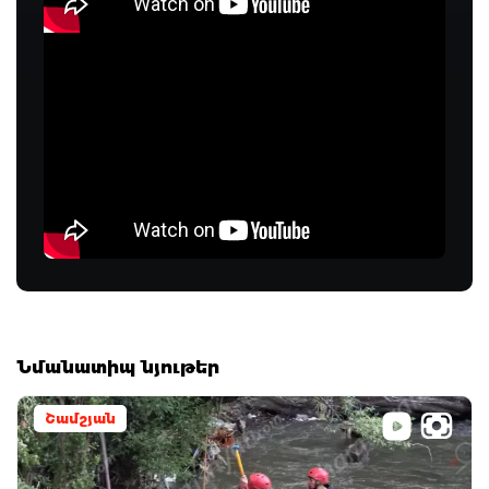
Նմանատիպ նյութեր
Շամշյան