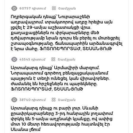
60757 դիտում
Շամշյան
Ողբերգական դեպք՝ Նուբարաշենի
աղբավայրում. տրակտորով աղբը հրելիս այն
լցվել է 29-ամյա աշխատակցի վրա.
քաղաքացիներն ու փրկարարները մեծ
դժվարությամբ նրան դուրս են բերել ու մոտեցրել
շտապօգնությանը. ճանապարհին արձանագրվել
է նրա մահը. ՖՈՏՈՌԵՊՈՐՏԱԺ, ՏԵՍԱՆՅՈւԹ
45545 դիտում
Շամշյան
Արտակարգ դեպք՝ Արմավիրի մարզում.
Նորապատում գործող բենզալցակայանում
պայթյուն է տեղի ունեցել. կան վիրավորներ.
ժամանել են հրշեջներն ու պարեկները.
ՖՈՏՈՌԵՊՈՐՏԱԺ, ՏԵՍԱՆՅՈւԹ
38740 դիտում
Շամշյան
Արտակարգ դեպք ու բարի լուր. Սևանի
ջրափրկարարները 3-րդ հանրային լողափում
փրկել են 5-ամյա աղջնակի կյանքը, ով ափից
մոտ 10 մետր հեռավորությամբ հայտնվել էր
Սևանա լճում