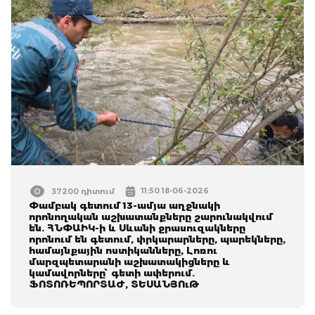
11:50 18-06-2026
37200 դիտում
Փամբակ գետում 13-ամյա աղջնակի
որոնողական աշխատանքները շարունակվում
են. ՀՆՓԱԻԿ-ի և Սևանի ջրասուզակները
որոնում են գետում, փրկարարները, պարեկները,
համայնքային ոստիկանները, Լոռու
մարզպետարանի աշխատակիցները և
կամավորները՝ գետի ափերում.
ՖՈՏՈՌԵՊՈՐՏԱԺ, ՏԵՍԱՆՅՈւԹ