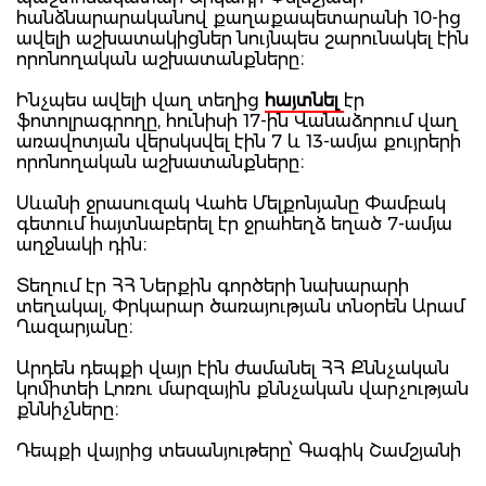
հանձնարարականով քաղաքապետարանի 10-ից
ավելի աշխատակիցներ նույնպես շարունակել էին
որոնողական աշխատանքները։
Ինչպես ավելի վաղ տեղից
հայտնել
էր
ֆոտոլրագրողը, հունիսի 17-ին Վանաձորում վաղ
առավոտյան վերսկսվել էին 7 և 13-ամյա քույրերի
որոնողական աշխատանքները։
Սևանի ջրասուզակ Վահե Մելքոնյանը Փամբակ
գետում հայտնաբերել էր ջրահեղձ եղած 7-ամյա
աղջնակի դին։
Տեղում էր ՀՀ Ներքին գործերի նախարարի
տեղակալ, Փրկարար ծառայության տնօրեն Արամ
Ղազարյանը։
Արդեն դեպքի վայր էին ժամանել ՀՀ Քննչական
կոմիտեի Լոռու մարզային քննչական վարչության
քննիչները։
Դեպքի վայրից տեսանյութերը՝ Գագիկ Շամշյանի