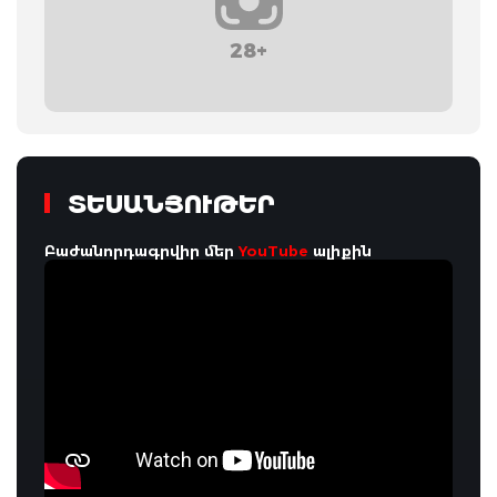
28+
ՏԵՍԱՆՅՈՒԹԵՐ
Բաժանորդագրվիր մեր
YouTube
ալիքին