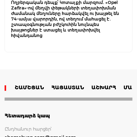
Ողբերգական դեպք՝ Կոտայքի մարզում․ «Opel
Zafira»-ով մեղվի փեթակների տեղափոխման
ժամանակ մեղուները հարձակվել ու խայթել են
74-ամյա վարորդին, ով տեղում մահացել է․
շտապօգնության բժշկուհին նույնպես
խայթոցներ է ստացել և տեղափոխվել
հիվանդանոց
ՇԱՄՇՅԱՆ
ՀԱՅԱՍՏԱՆ
ԱՇԽԱՐՀ
ՄԱՄ
Հետադարձ կապ
Ընդհանուր հարցեր՝