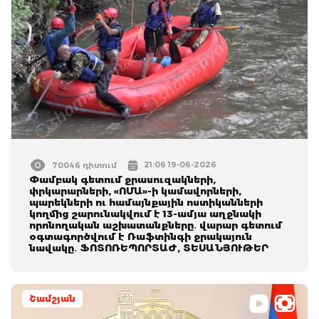
21:06 19-06-2026
70046 դիտում
Փամբակ գետում ջրասուզակների,
փրկարարների, «ՈՄԱ»-ի կամավորների,
պարեկների ու համայնքային ոստիկանների
կողմից շարունակվում է 13-ամյա աղջնակի
որոնողական աշխատանքները․ վարար գետում
օգտագործվում է Ռաֆտինգի ջրակայուն
նավակը․ ՖՈՏՈՌԵՊՈՐՏԱԺ, ՏԵՍԱՆՅՈՒԹԵՐ
Շամշյան