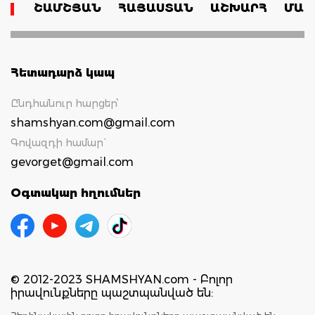
ՇԱՄՇՅԱՆ
ՀԱՅԱՍՏԱՆ
ԱՇԽԱՐՀ
ՄԱՄ
Հետադարձ կապ
Ընդհանուր հարցեր՝
shamshyan.com@gmail.com
Գովազդի համար`
gevorget@gmail.com
Օգտակար հղումներ
© 2012-2023 SHAMSHYAN.com - Բոլոր
իրավունքները պաշտպանված են: