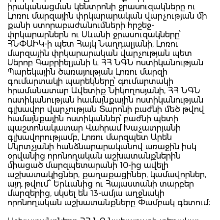
իրականացման կենտրոնի ջրասուզակները ու
Լոռու մարզային փրկարարական վարչության մի
քանի ստորաբաժանումների հրշեջ-
փրկարարներն ու Սևանի ջրասուզակները՝
ՀՆՓԱԻԿ-ի պետ Հայկ Նաղդալյանի, Լոռու
մարզային փրկարարական վարչության պետ
Սերոբ Գաբրիելյանի և ՀՀ ՆԳՆ ոստիկանության
Պարեկային ծառայության Լոռու մարզի
գումարտակի պարեկները՝ գումարտակի
հրամանատար Ավետիք Նիկողոսյանի, ՀՀ ՆԳՆ
ոստիկանության համայնքային ոստիկանության
գլխավոր վարչության Տարոնի բաժնի մեծ թվով
համայնքային ոստիկաններ՝ բաժնի պետի
պաշտոնակատար Վահրամ Խաչատրյանի
գլխավորությամբ, Լոռու մարզպետ Արեն
Մկրտչյանի հանձնարարականով առաջին իսկ
օրվանից որոնողական աշխատանքներին
միացած մարզպետարանի 10-ից ավելի
աշխատակիցներ, քաղաքացիներ, կամավորներ,
այդ թվում՝ Երևանից ու Հայաստանի տարբեր
մարզերից, սկսել են 13-ամյա աղջնակի
որոնողական աշխատանքները Փամբակ գետում։