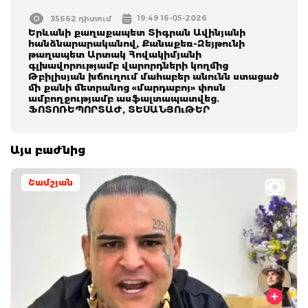
19:49 16-05-2026
35662 դիտում
Երևանի քաղաքապետ Տիգրան Ավինյանի
հանձնարարականով, Քանաքեռ-Զեյթունի
թաղապետ Արտակ Հովակիմյանի
գլխավորությամբ վարորդների կողմից
Թբիլիսյան խճուղում մահաբեր անունն ստացած
մի քանի մետրանոց «մարդաբոյ» փոսն
ամբողջությամբ ասֆալտապատվեց.
ՖՈՏՈՌԵՊՈՐՏԱԺ, ՏԵՍԱՆՅՈւԹԵՐ
Այս բաժնից
Շամշյան