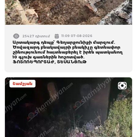
11:09 07-08-2026
25427 դիտում
Արտակարգ դեպք՝ Գեղարքունիքի մարզում.
Ծովազարդ բնակավայրի բնակիչը գետնափոր
շինությունում հայտնաբերել է իրեն պատկանող
10 գլուխ գառներին հոշոտված.
ՖՈՏՈՌԵՊՈՐՏԱԺ, ՏԵՍԱՆՅՈւԹ
Շամշյան