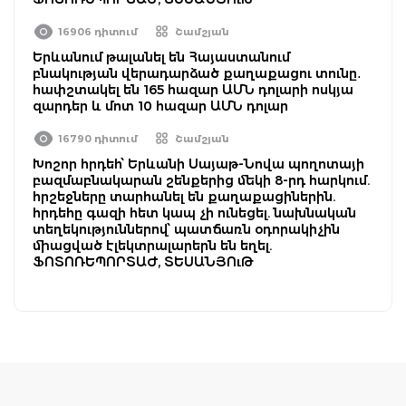
16906 դիտում
Շամշյան
Երևանում թալանել են Հայաստանում
բնակության վերադարձած քաղաքացու տունը․
հափշտակել են 165 հազար ԱՄՆ դոլարի ոսկյա
զարդեր և մոտ 10 հազար ԱՄՆ դոլար
16790 դիտում
Շամշյան
Խոշոր հրդեհ՝ Երևանի Սայաթ-Նովա պողոտայի
բազմաբնակարան շենքերից մեկի 8-րդ հարկում.
հրշեջները տարհանել են քաղաքացիներին.
հրդեհը գազի հետ կապ չի ունեցել. նախնական
տեղեկություններով՝ պատճառն օդորակիչին
միացված էլեկտրալարերն են եղել.
ՖՈՏՈՌԵՊՈՐՏԱԺ, ՏԵՍԱՆՅՈւԹ