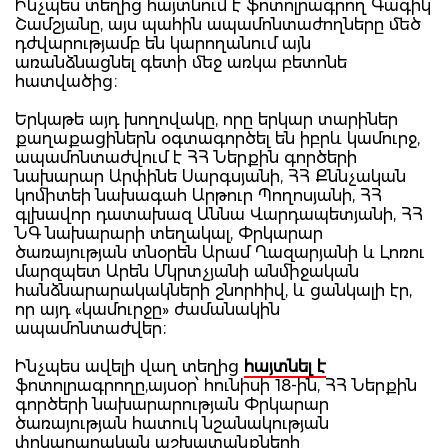
Ինչպես տեղից հայտնում է ֆոտոլրագրող Գագիկ
Շամշյանը, այս պահին ապամոնտաժողները մեծ
դժվարությամբ են կարողանում այն
առանձնացնել գետի մեջ առկա բետոնե
հատվածից։
Երկաթե այդ խողովակը, որը երկար տարիներ
քաղաքացիներն օգտագործել են իբրև կամուրջ,
ապամոնտաժվում է ՀՀ Ներքին գործերի
նախարար Արփինե Սարգսյանի, ՀՀ Քննչական
կոմիտեի նախագահ Արթուր Պողոսյանի, ՀՀ
գլխավոր դատախազ Աննա Վարդապետյանի, ՀՀ
ՆԳ նախարարի տեղակալ, Փրկարար
ծառայության տնօրեն Արամ Ղազարյանի և Լոռու
մարզպետ Արեն Մկրտչյանի անմիջական
հանձնարարակակների շնորհիվ, և ցանկալի էր,
որ այդ «կամուրջը» ժամանակին
ապամոնտաժվեր։
Ինչպես ավելի վաղ տեղից
հայտնել է
ֆոտոլրագրողը,այսօր՝ հունիսի 18-ին, ՀՀ Ներքին
գործերի նախարարության Փրկարար
ծառայության հատուկ նշանակության
փրկարարական աշխատանքների