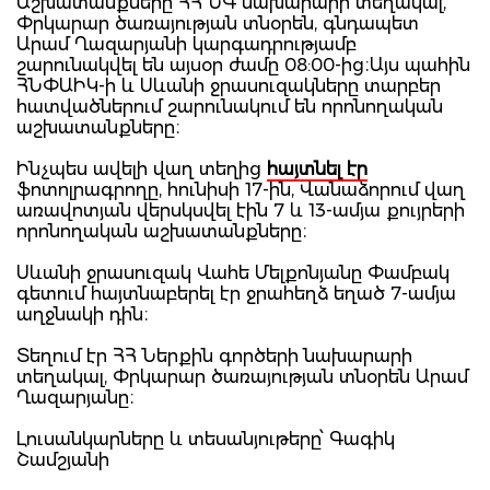
Աշխատանքները ՀՀ ՆԳ նախարարի տեղակալ,
Փրկարար ծառայության տնօրեն, գնդապետ
Արամ Ղազարյանի կարգադրությամբ
շարունակվել են այսօր ժամը 08:00-ից։Այս պահին
ՀՆՓԱԻԿ-ի և Սևանի ջրասուզակները տարբեր
հատվածներում շարունակում են որոնողական
աշխատանքները։
Ինչպես ավելի վաղ տեղից
հայտնել էր
ֆոտոլրագրողը, հունիսի 17-ին, Վանաձորում վաղ
առավոտյան վերսկսվել էին 7 և 13-ամյա քույրերի
որոնողական աշխատանքները։
Սևանի ջրասուզակ Վահե Մելքոնյանը Փամբակ
գետում հայտնաբերել էր ջրահեղձ եղած 7-ամյա
աղջնակի դին։
Տեղում էր ՀՀ Ներքին գործերի նախարարի
տեղակալ, Փրկարար ծառայության տնօրեն Արամ
Ղազարյանը։
Լուսանկարները և տեսանյութերը՝ Գագիկ
Շամշյանի