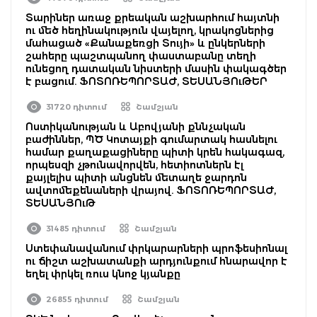
Տարիներ առաջ քրեական աշխարհում հայտնի
ու մեծ հեղինակություն վայելող, կրակոցներից
մահացած «Քանաքեռցի Տույի» և ընկերների
շահերը պաշտպանող փաստաբանը տեղի
ունեցող դատական նիստերի մասին փակագծեր
է բացում. ՖՈՏՈՌԵՊՈՐՏԱԺ, ՏԵՍԱՆՅՈւԹԵՐ
31720 դիտում
Շամշյան
Ոստիկանության և Աբովյանի քննչական
բաժիններ, ՊԾ Կոտայքի գումարտակ հասնելու
համար քաղաքացիները պիտի կրեն հակագազ,
որպեսզի չթունավորվեն, հետիոտներն էլ
քայլելիս պիտի անցնեն մետաղե ջարդոն
ավտոմեքենաների վրայով. ՖՈՏՈՌԵՊՈՐՏԱԺ,
ՏԵՍԱՆՅՈւԹ
31485 դիտում
Շամշյան
Ստեփանավանում փրկարարների պրոֆեսիոնալ
ու ճիշտ աշխատանքի արդյունքում հնարավոր է
եղել փրկել ռուս կնոջ կյանքը
26855 դիտում
Շամշյան