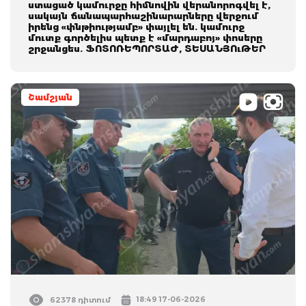
ստացած կամուրջը հիմնովին վերանորոգվել է,
սակայն ճանապարհաշինարարները վերջում
իրենց «փնթիությամբ» փայլել են. կամուրջ
մուտք գործելիս պետք է «մարդաբոյ» փոսերը
շրջանցես. ՖՈՏՈՌԵՊՈՐՏԱԺ, ՏԵՍԱՆՅՈւԹԵՐ
Շամշյան
18:49 17-06-2026
62378 դիտում