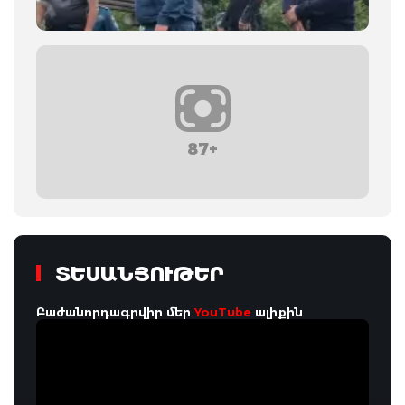
87+
ՏԵՍԱՆՅՈՒԹԵՐ
Բաժանորդագրվիր մեր
YouTube
ալիքին