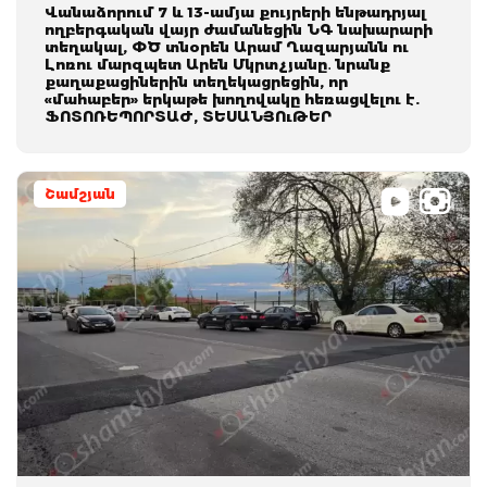
Վանաձորում 7 և 13-ամյա քույրերի ենթադրյալ
ողբերգական վայր ժամանեցին ՆԳ նախարարի
տեղակալ, ՓԾ տնօրեն Արամ Ղազարյանն ու
Լոռու մարզպետ Արեն Մկրտչյանը․ նրանք
քաղաքացիներին տեղեկացրեցին, որ
«մահաբեր» երկաթե խողովակը հեռացվելու է.
ՖՈՏՈՌԵՊՈՐՏԱԺ, ՏԵՍԱՆՅՈւԹԵՐ
Շամշյան