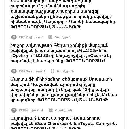
ՏԿԵ նախարար Դավիթ Խուդաթյանը
շարունակում է անակնկալ այցելել
ճանապարհաշինարարներին և ստուգել
աշխատանքների ընթացքն ու որակը. սկսվել է
հիմնանորգվել Գեղադիր - Գառնի ճանապարհը.
ՖՈՏՈՌԵՊՈՐՏԱԺ, ՏԵՍԱՆՅՈւԹ
21617 դիտում
Շամշյան
Խոշոր ավտովթար՝ Գեղարքունիքի մարզում.
բախվել են խոտ տեղափոխող «ԳԱԶ 53»-ն ու
«Opel»-ը. «ԳԱԶ 53»-ը կողաշրջվել է, «Opel»-ն էլ
հայտնվել է ծառերի մեջ. ՖՈՏՈՌԵՊՈՐՏԱԺ
20704 դիտում
Շամշյան
Մարտաֆիլմ հիշեցնող ծեծկռտուք՝ Արարատի
մարզում. Դաշտավան գյուղում գիշերը
արշալույսը խաղաղ չի եղել. կան 10-ից ավելի
վիրավորներ. ըստ քաղաքացիների՝ հնչել են նաև
կրակոցներ. ՖՈՏՈՌԵՊՈՐՏԱԺ, ՏԵՍԱՆՅՈՒԹ
17384 դիտում
Շամշյան
Ավտովթար՝ Լոռու մարզում․ Վանաձորում
բախվել են «Jeep Cherokee»-ն և «Toyota Camry»-ն․
ՖՈՏՈՌԵՊՈՐՏԱԺ, ՏԵՍԱՆՅՈւԹ