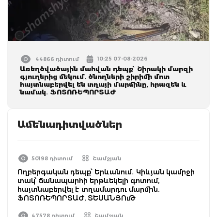
10:25 07-08-2026
44866 դիտում
Առեղծվածային մահվան դեպք՝ Շիրակի մարզի
գյուղերից մեկում․ ծնողների շիրիմի մոտ
հայտնաբերվել են տղայի մարմինը, հրազեն և
նամակ․ ՖՈՏՈՌԵՊՈՐՏԱԺ
Ամենադիտվածներ
50198 դիտում
Շամշյան
Ողբերգական դեպք՝ Երևանում․ Կիևյան կամրջի
տակ՝ ճանապարհի երթևեկելի գոտում,
հայտնաբերվել է տղամարդու մարմին.
ՖՈՏՈՌԵՊՈՐՏԱԺ, ՏԵՍԱՆՅՈւԹ
47578 դիտում
Շամշյան