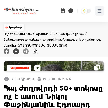
Open 
կարևոր
Ողբերգական դեպք՝ Երևանում․ Կիևյան կամրջի տակ՝
ճանապարհի երթևեկելի գոտում, հայտնաբերվել է տղամարդու
մարմին. ՖՈՏՈՌԵՊՈՐՏԱԺ, ՏԵՍԱՆՅՈւԹ
Հայաստան
4858 դիտում
17:12 10-06-2026
Հայ ժողովրդի 50+ տոկոսը
ոչ է ասում Նիկոլ
Փաշինյանին. Էդուարդ