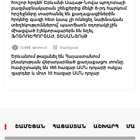
Խոշոր հրդեհ՝ Երևանի Սայաթ-Նովա պողոտայի
բազմաբնակարան շենքերից մեկի 8-րդ հարկում.
հրշեջները տարհանել են քաղաքացիներին.
հրդեհը գազի հետ կապ չի ունեցել. նախնական
տեղեկություններով՝ պատճառն օդորակիչին
միացված էլեկտրալարերն են եղել.
ՖՈՏՈՌԵՊՈՐՏԱԺ, ՏԵՍԱՆՅՈւԹ
12886 դիտում
Շամշյան
Երևանում թալանել են Հայաստանում
բնակության վերադարձած քաղաքացու տունը․
հափշտակել են 165 հազար ԱՄՆ դոլարի ոսկյա
զարդեր և մոտ 10 հազար ԱՄՆ դոլար
ՇԱՄՇՅԱՆ
ՀԱՅԱՍՏԱՆ
ԱՇԽԱՐՀ
ՄԱՄ