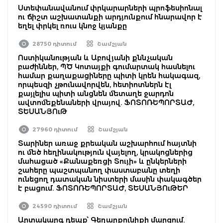
Ստեփանավանում փրկարարների պրոֆեսիոնալ
ու ճիշտ աշխատանքի արդյունքում հնարավոր է
եղել փրկել ռուս կնոջ կյանքը
28750 դիտում
Շամշյան
Ոստիկանության և Աբովյանի քննչական
բաժիններ, ՊԾ Կոտայքի գումարտակ հասնելու
համար քաղաքացիները պիտի կրեն հակագազ,
որպեսզի չթունավորվեն, հետիոտներն էլ
քայլելիս պիտի անցնեն մետաղե ջարդոն
ավտոմեքենաների վրայով. ՖՈՏՈՌԵՊՈՐՏԱԺ,
ՏԵՍԱՆՅՈւԹ
27960 դիտում
Շամշյան
Տարիներ առաջ քրեական աշխարհում հայտնի
ու մեծ հեղինակություն վայելող, կրակոցներից
մահացած «Քանաքեռցի Տույի» և ընկերների
շահերը պաշտպանող փաստաբանը տեղի
ունեցող դատական նիստերի մասին փակագծեր
է բացում. ՖՈՏՈՌԵՊՈՐՏԱԺ, ՏԵՍԱՆՅՈւԹԵՐ
24590 դիտում
Շամշյան
Արտակարգ դեպք՝ Գեղարքունիքի մարզում.