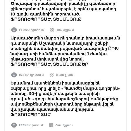
Ծովազարդ բնակավայրի բնակիչը գետնափոր
շինությունում հայտնաբերել է իրեն պատկանող
10 գլուխ գառներին հոշոտված.
ՖՈՏՈՌԵՊՈՐՏԱԺ, ՏԵՍԱՆՅՈւԹ
17940 դիտում
Շամշյան
Արագածոտնի մարզի ընդհանուր իրավասության
դատարանի Աշտարակի նստավայրի շենքի
տանիքին ծածանվող բզկտված եռագույնը ԲԴԽ
նախագահի հանձնարարականով 1 ժամվա
ընթացքում փոխարինվեց նորով.
ՖՈՏՈՌԵՊՈՐՏԱԺ, ՏԵՍԱՆՅՈւԹԵՐ
15287 դիտում
Շամշյան
Երևանում պարեկներն իրականացրել են
օպերացիա, որը կրել է «Պատժել մայթագողերին»
անունը. 30-ից ավելի՝ մայթերն ապօրինի
գրաված, «գոլդ» համարանիշներով թանկարժեք
ավտոմեքենաների վարորդները ենթարկվել են
վարչական պատասխանատվության.
ՖՈՏՈՌԵՊՈՐՏԱԺ
13358 դիտում
Շամշյան