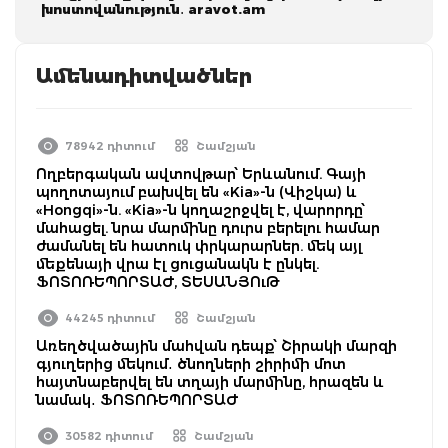
խոստովանություն․ aravot.am
Ամենադիտվածներ
78942 դիտում
Շամշյան
Ողբերգական ավտովթար՝ Երևանում. Գայի
պողոտայում բախվել են «Kia»-ն (Վիշկա) և
«Hongqi»-ն. «Kia»-ն կողաշրջվել է, վարորդը՝
մահացել. նրա մարմինը դուրս բերելու համար
ժամանել են հատուկ փրկարարներ. մեկ այլ
մեքենայի վրա էլ ցուցանակն է ընկել.
ՖՈՏՈՌԵՊՈՐՏԱԺ, ՏԵՍԱՆՅՈւԹ
44245 դիտում
Շամշյան
Առեղծվածային մահվան դեպք՝ Շիրակի մարզի
գյուղերից մեկում․ ծնողների շիրիմի մոտ
հայտնաբերվել են տղայի մարմինը, հրազեն և
նամակ․ ՖՈՏՈՌԵՊՈՐՏԱԺ
30582 դիտում
Շամշյան