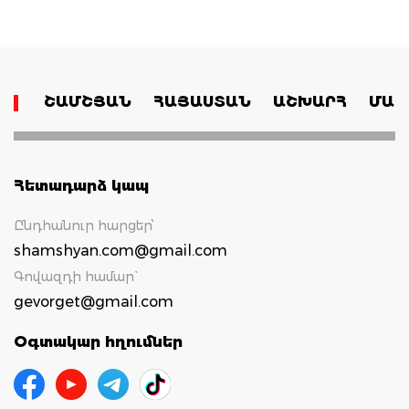
ՇԱՄՇՅԱՆ
ՀԱՅԱՍՏԱՆ
ԱՇԽԱՐՀ
ՄԱՄ
Հետադարձ կապ
Ընդհանուր հարցեր՝
shamshyan.com@gmail.com
Գովազդի համար`
gevorget@gmail.com
Օգտակար հղումներ