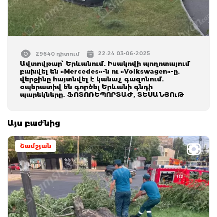
22:24 03-06-2025
29640 դիտում
Ավտովթար՝ Երևանում. Իսակովի պողոտայում
բախվել են «Mercedes»-ն ու «Volkswagen»-ը.
վերջինը հայտնվել է կանաչ գազոնում.
օպերատիվ են գործել Երևանի գնդի
պարեկները. ՖՈՏՈՌԵՊՈՐՏԱԺ, ՏԵՍԱՆՅՈւԹ
Այս բաժնից
Շամշյան