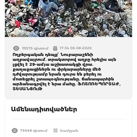
17:34 06-08-2026
111575 դիտում
Ողբերգական դեպք՝ Նուբարաշենի
աղբավայրում. տրակտորով աղբը հրելիս այն
լցվել է 29-ամյա աշխատակցի վրա.
քաղաքացիներն ու փրկարարները մեծ
դժվարությամբ նրան դուրս են բերել ու
մոտեցրել շտապօգնությանը. ճանապարհին
արձանագրվել է նրա մահը. ՖՈՏՈՌԵՊՈՐՏԱԺ,
ՏԵՍԱՆՅՈւԹ
Ամենադիտվածներ
79698 դիտում
Շամշյան