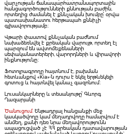
վարչության ճանապարհատրանսպորտային
հանցագործությունների քննության բաժին,
որտեղից ժամանել է քննչական խումբը՝ օրվա
պատասխանատու հերթապահ քննիչի
գլխավորությամբ։
Վթարի փաստով քննչական բաժնում
նախաձեռնվել է քրեական վարույթ, որտեղ էլ
պարզում են ավտոմեքենաների
սեփականատերերի, վարորդների և վիրավորի
ինքնությունը։
Ֆոտոլրագրողը հայտնում է, բախման
հետևանքով «Kia»-ն դուրս է եկել երթևեկելի
գոտուց և հայտնվել կանաչ գազոնում։
Լուսանկարները և տեսանյութը՝ Գևորգ
Ղազարյանի
Ծանուցում.
Ենթադրյալ հանցանքի մեջ
կասկածվողը կամ մեղադրվողը համարվում է
անմեղ, քանի դեռ նրա մեղավորությունն
ապացուցված չէ ՀՀ քրեական դատավարության
օրենսգրքով սահմանված կարգով` դատարանի`