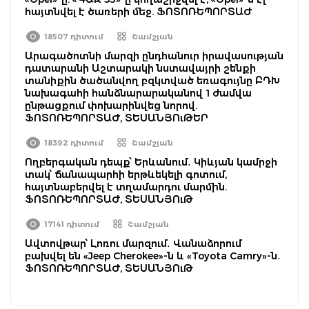
հայտնվել է ծառերի մեջ. ՖՈՏՈՌԵՊՈՐՏԱԺ
18507 դիտում
Շամշյան
Արագածոտնի մարզի ընդհանուր իրավասության
դատարանի Աշտարակի նստավայրի շենքի
տանիքին ծածանվող բզկտված եռագույնը ԲԴԽ
նախագահի հանձնարարականով 1 ժամվա
ընթացքում փոխարինվեց նորով.
ՖՈՏՈՌԵՊՈՐՏԱԺ, ՏԵՍԱՆՅՈւԹԵՐ
18392 դիտում
Շամշյան
Ողբերգական դեպք՝ Երևանում․ Կիևյան կամրջի
տակ՝ ճանապարհի երթևեկելի գոտում,
հայտնաբերվել է տղամարդու մարմին.
ՖՈՏՈՌԵՊՈՐՏԱԺ, ՏԵՍԱՆՅՈւԹ
17141 դիտում
Շամշյան
Ավտովթար՝ Լոռու մարզում․ Վանաձորում
բախվել են «Jeep Cherokee»-ն և «Toyota Camry»-ն․
ՖՈՏՈՌԵՊՈՐՏԱԺ, ՏԵՍԱՆՅՈւԹ