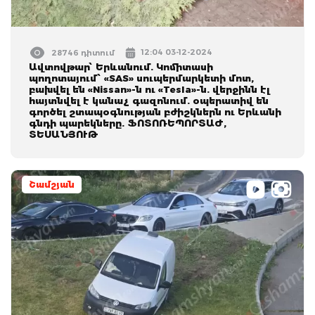
12:04 03-12-2024
28746 դիտում
Ավտովթար՝ Երևանում. Կոմիտասի
պողոտայում՝ «SAS» սուպերմարկետի մոտ,
բախվել են «Nissan»-ն ու «Tesla»-ն. վերջինն էլ
հայտնվել է կանաչ գազոնում. օպերատիվ են
գործել շտապօգնության բժիշկներն ու Երևանի
գնդի պարեկները. ՖՈՏՈՌԵՊՈՐՏԱԺ,
ՏԵՍԱՆՅՈՒԹ
Շամշյան