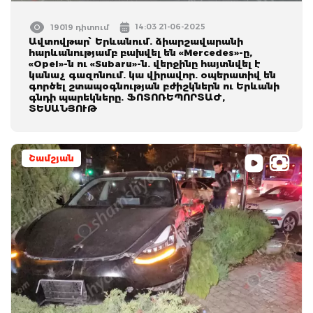
14:03 21-06-2025
19019 դիտում
Ավտովթար՝ Երևանում. ձիարշավարանի
հարևանությամբ բախվել են «Mercedes»-ը,
«Opel»-ն ու «Subaru»-ն. վերջինը հայտնվել է
կանաչ գազոնում. կա վիրավոր. օպերատիվ են
գործել շտապօգնության բժիշկներն ու Երևանի
գնդի պարեկները. ՖՈՏՈՌԵՊՈՐՏԱԺ,
ՏԵՍԱՆՅՈՒԹ
Շամշյան