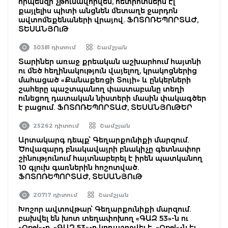
որպեսզի չթունավորվեն, հետիոտներն էլ
քայլելիս պիտի անցնեն մետաղե ջարդոն
ավտոմեքենաների վրայով. ՖՈՏՈՌԵՊՈՐՏԱԺ,
ՏԵՍԱՆՅՈւԹ
30381 դիտում
Շամշյան
Տարիներ առաջ քրեական աշխարհում հայտնի
ու մեծ հեղինակություն վայելող, կրակոցներից
մահացած «Քանաքեռցի Տույի» և ընկերների
շահերը պաշտպանող փաստաբանը տեղի
ունեցող դատական նիստերի մասին փակագծեր
է բացում. ՖՈՏՈՌԵՊՈՐՏԱԺ, ՏԵՍԱՆՅՈւԹԵՐ
25262 դիտում
Շամշյան
Արտակարգ դեպք՝ Գեղարքունիքի մարզում.
Ծովազարդ բնակավայրի բնակիչը գետնափոր
շինությունում հայտնաբերել է իրեն պատկանող
10 գլուխ գառներին հոշոտված.
ՖՈՏՈՌԵՊՈՐՏԱԺ, ՏԵՍԱՆՅՈւԹ
20717 դիտում
Շամշյան
Խոշոր ավտովթար՝ Գեղարքունիքի մարզում.
բախվել են խոտ տեղափոխող «ԳԱԶ 53»-ն ու
«Opel»-ը. «ԳԱԶ 53»-ը կողաշրջվել է, «Opel»-ն էլ