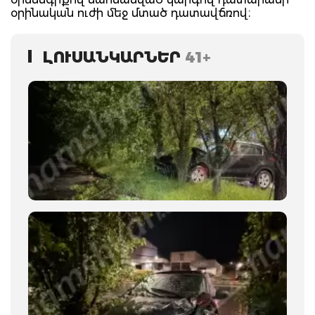
օրինական ուժի մեջ մտած դատավճռով։
ԼՈՒՍԱՆԿԱՐՆԵՐ
41+