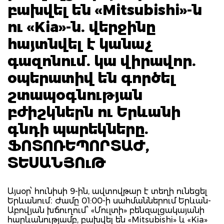
բախվել են «Mitsubishi»-ն
ու «Kia»-ն. վերջինը
հայտնվել է կանաչ
գազոնում. կա վիրավոր.
օպերատիվ են գործել
շտապօգնության
բժիշկներն ու Երևանի
գնդի պարեկները.
ՖՈՏՈՌԵՊՈՐՏԱԺ,
ՏԵՍԱՆՅՈւԹ
Այսօր՝ հունիսի 9-ին, ավտովթար է տեղի ունեցել
Երևանում։ Ժամը 01:00-ի սահմաններում Երևան-
Աբովյան խճուղում՝ «Մուլտի» բենզալցակայանի
հարևանությամբ, բախվել են «Mitsubishi» և «Kia»