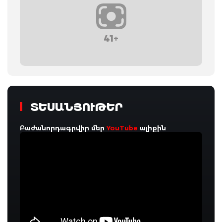
41+
ՏԵՍԱՆՅՈՒԹԵՐ
Բաժանորդագրվիր մեր
YouTube
ալիքին