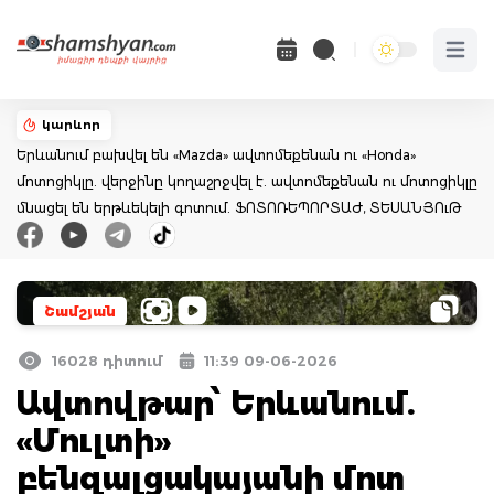
Open 
կարևոր
Երևանում բախվել են «Mazda» ավտոմեքենան ու «Honda»
մոտոցիկլը. վերջինը կողաշրջվել է. ավտոմեքենան ու մոտոցիկլը
մնացել են երթևեկելի գոտում. ՖՈՏՈՌԵՊՈՐՏԱԺ, ՏԵՍԱՆՅՈւԹ
Շամշյան
16028 դիտում
11:39 09-06-2026
Ավտովթար՝ Երևանում.
«Մուլտի»
բենզալցակայանի մոտ