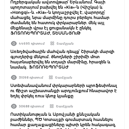
Ողբերգական ավտովթար՝ Երևանում. Գայի
պողոտայում բախվել են «Kia»-ն (Վիշկա) և
«Hongqi»-ն. «Kia»-ն կողաշրջվել է, վարորդը՝
մահացել. նրա մարմինը դուրս բերելու համար
ժամանել են հատուկ փրկարարներ. մեկ այլ
մեքենայի վրա էլ ցուցանակն է ընկել.
ՖՈՏՈՌԵՊՈՐՏԱԺ, ՏԵՍԱՆՅՈւԹ
44695 դիտում
Շամշյան
Առեղծվածային մահվան դեպք՝ Շիրակի մարզի
գյուղերից մեկում․ ծնողների շիրիմի մոտ
հայտնաբերվել են տղայի մարմինը, հրազեն և
նամակ․ ՖՈՏՈՌԵՊՈՐՏԱԺ
31098 դիտում
Շամշյան
Ստեփանավանում փրկարարների պրոֆեսիոնալ
ու ճիշտ աշխատանքի արդյունքում հնարավոր է
եղել փրկել ռուս կնոջ կյանքը
30688 դիտում
Շամշյան
Ոստիկանության և Աբովյանի քննչական
բաժիններ, ՊԾ Կոտայքի գումարտակ հասնելու
համար քաղաքացիները պիտի կրեն հակագազ,