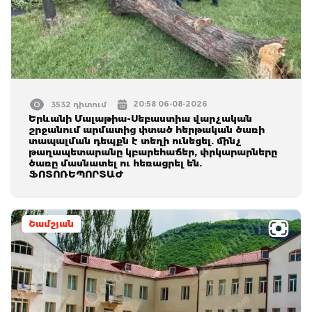
20:58 06-08-2026
3532 դիտում
Երևանի Մալաթիա-Սեբաստիա վարչական
շրջանում արմատից փտած հերթական ծառի
տապալման դեպքն է տեղի ունեցել. մինչ
թաղապետարանը կբարեհաճեր, փրկարարները
ծառը մասնատել ու հեռացրել են.
ՖՈՏՈՌԵՊՈՐՏԱԺ
Շամշյան