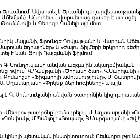
 8-ին Երևանում։ Ավարտել է Երևանի գեղարվեստաթատ
 Աճեմյան)։ Այնուհետև վարպետաց դասեր է ստացել
ն Թումանովի և Գեորգի Դանելիայի մոտ։
ենրիկ Մալյանի, Ֆրունզե Դովլաթյանի և Վարդան Աճե
Սարոյան եղբայրներ» և «Ժայռ» ֆիլմերի երկրորդ ռեժի
ել է նաև Յուլի Ռայզմանի ֆիլմում։
ի Գ. Սունդուկյանի անվան ազգային ակադեմիական
ոնց թվում՝ Վ.Դավթյանի «Ծիրանի ծառ», Վ.Սարոյանի 
, Բոմարշեի «Ֆիգարոյի ամուսնությունը», Մ. Շատրովի
. Աղասարյանի «Փրկեք մեր հոգիները» և այլն։
լ է Գ. Սունդուկյանի անվան թատրոնին կից դերաս
ի «Մետրո» թատրոնը՝ բեմադրելով Ա. Աղասարյանի «Ուի
ի «Դռնփակ», Մ.Պանյոլի «Տոպազ», Հ.Մարգարյանի «Եվ
 կինոյի պետական ինստիտուտում։ Բեմադրություննե