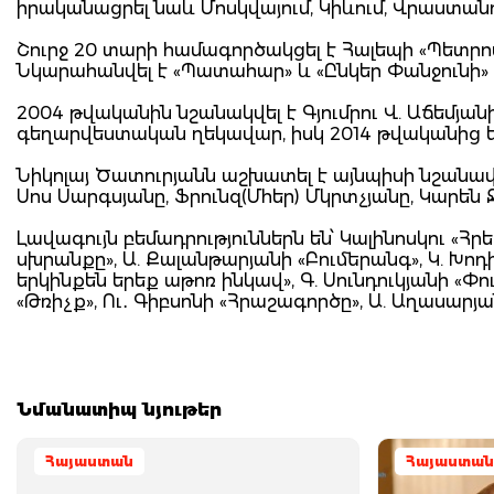
իրականացրել նաև Մոսկվայում, Կիևում, Վրաստանում
Շուրջ 20 տարի համագործակցել է Հալեպի «Պետրո
Նկարահանվել է «Պատահար» և «Ընկեր Փանջունի» ֆի
2004 թվականին նշանակվել է Գյումրու Վ. Աճե
գեղարվեստական ղեկավար, իսկ 2014 թվականից ե
Նիկոլայ Ծատուրյանն աշխատել է այնպիսի նշանավ
Սոս Սարգսյանը, Ֆրունզ(Մհեր) Մկրտչյանը, Կարեն 
Լավագույն բեմադրություններն են՝ Կալինոսկու «Հր
սխրանքը», Ա. Քալանթարյանի «Բումերանգ», Կ. Խո
երկինքեն երեք աթոռ ինկավ», Գ. Սունդուկյանի «Փու
«Թռիչք», Ու․ Գիբսոնի «Հրաշագործը», Ա. Աղասարյա
Նմանատիպ նյութեր
Հայաստան
Հայաստան