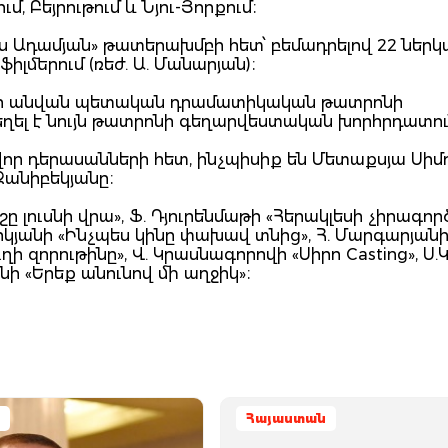
, Բեյրութում և Նյու-Յորքում։
ս Ադամյան» թատերախմբի հետ՝ բեմադրելով 22 ներկ
լմերում (ռեժ. Ա. Մանարյան)։
մյանի անվան պետական դրամատիկական թատրոնի
ղել է նույն թատրոնի գեղարվեստական խորհրդատու
որ դերասանների հետ, ինչպիսիք են Մետաքսյա Սիմո
Ջանիբեկյանը։
եշը լուսնի վրա», Ֆ. Դյուրենմաթի «Հերակլեսի չիրագո
դիկյանի «Ինչպես կինը փախավ տնից», Հ. Մարգարյանի
ղի զորութինը», Վ. Կրասնագորովի «Սիրո Casting», Ս.
նի «Երեք անունով մի աղջիկ»։
Հայաստան