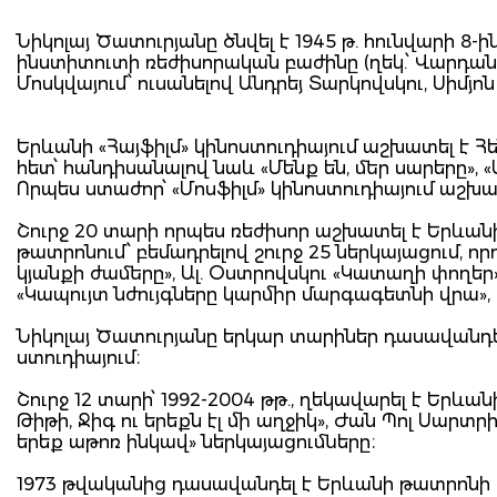
Նիկոլայ Ծատուրյանը ծնվել է 1945 թ. հունվարի
ինստիտուտի ռեժիսորական բաժինը (ղեկ.՝ Վարդան
Մոսկվայում՝ ուսանելով Անդրեյ Տարկովսկու, Սիմյո
Երևանի «Հայֆիլմ» կինոստուդիայում աշխատել է Հ
հետ՝ հանդիսանալով նաև «Մենք են, մեր սարերը», «
Որպես ստաժոր՝ «Մոսֆիլմ» կինոստուդիայում աշխատ
Շուրջ 20 տարի որպես ռեժիսոր աշխատել է Երևան
թատրոնում՝ բեմադրելով շուրջ 25 ներկայացում, որ
կյանքի ժամերը», Ալ. Օստրովսկու «Կատաղի փողեր»
«Կապույտ նժույգները կարմիր մարգագետնի վրա», Ա
Նիկոլայ Ծատուրյանը երկար տարիներ դասավանդե
ստուդիայում։
Շուրջ 12 տարի՝ 1992-2004 թթ., ղեկավարել է Երևան
Թիթի, Ջիգ ու երեքն էլ մի աղջիկ», Ժան Պոլ Սարտր
երեք աթոռ ինկավ» ներկայացումները։
1973 թվականից դասավանդել է Երևանի թատրոնի և