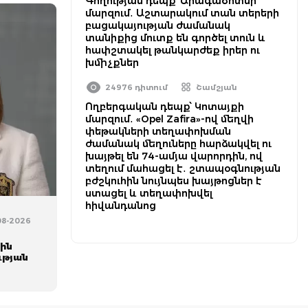
Գողության դեպք՝ Արագածոտնի
մարզում․ Աշտարակում տան տերերի
բացակայության ժամանակ
տանիքից մուտք են գործել տուն և
հափշտակել թանկարժեք իրեր ու
խմիչքներ
24976 դիտում
Շամշյան
Ողբերգական դեպք՝ Կոտայքի
մարզում․ «Opel Zafira»-ով մեղվի
փեթակների տեղափոխման
ժամանակ մեղուները հարձակվել ու
խայթել են 74-ամյա վարորդին, ով
տեղում մահացել է․ շտապօգնության
բժշկուհին նույնպես խայթոցներ է
ստացել և տեղափոխվել
հիվանդանոց
08-2026
ին
ւթյան