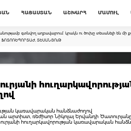
ՅԱՆ
ՀԱՅԱՍՏԱՆ
ԱՇԽԱՐՀ
ՄԱՄՈՒԼ
նությամբ գտնվող աղբավայրում. կրակն ու ծուխը տեսանելի են մի ք
եմ. ՖՈՏՈՌԵՊՈՐՏԱԺ, ՏԵՍԱՆՅՈւԹ
տուրյանի հուղարկավորությա
ղով
րության կառավարական հանձնաժողով
կան արտիստ, ռեժիսոր Նիկոլայ Երվանդի Ծատուրյան
Ծատուրյանի հուղարկավորության կառավարական հանձ