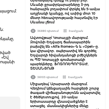
Արտակարգ դեպք ու բարի լուր.
Սևանի ջրափրկարարները 3-րդ
հանրային լողափում փրկել են 5-ամյա
այացում։
աղջնակի կյանքը, ով ափից մոտ 10
մետր հեռավորությամբ հայտնվել էր
Սևանա լճում
ն։
36880 դիտում
Շամշյան
Ավտովթար՝ Կոտայքի մարզում.
նյանը,
Զովունի-Եղվարդ ճանապարհին
բախվել են «Alfa Romeo»-ն և «Opel»-ը.
կա վիրավոր․ օպերատիվ են գործել
րծված
Եղվարդի հիվանդանոցի բժիշկներն
 «Եվ
ու ՊԾ Կոտայքի գումարտակի
Կոսյանի
պարեկները. ՖՈՏՈՌԵՊՈՐՏԱԺ,
ՏԵՍԱՆՅՈւԹ
36103 դիտում
Շամշյան
Միջադեպ՝ Արարատի մարզում․
Վեդիում կենցաղային հարցերի շուրջ
ծագած վիճաբանությունն ավարտվել
է ծեծկռտուքով․ 20-ամյա
երիտասարդը վնասվածքներ է
ստացել․ մասնակիցներից մեկը