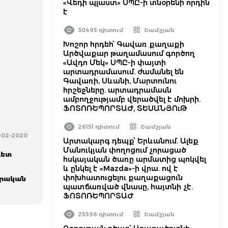
«Վեդի պլաստ» ՍՊԸ-ի տնօրենի որդին
է
30495 դիտում
Շամշյան
Խոշոր հրդեհ՝ Գավառ քաղաքի
Արծվաքար թաղամասում գործող
«Ավդո Մեկ» ՍՊԸ-ի փայտի
արտադրամասում. ժամանել են
Գավառի, Սևանի, Մարտունու
հրշեջները. արտադրամասն
ամբողջությամբ վերածվել է մոխրի.
ՖՈՏՈՌԵՊՈՐՏԱԺ, ՏԵՍԱՆՅՈւԹ
26151 դիտում
Շամշյան
-02-2020
Արտակարգ դեպք՝ Երևանում. Ալեք
Մանուկյան փողոցում չորացած
գետ
հսկայական ծառը արմատից պոկվել
և ընկել է «Mazda»-ի վրա. ով է
փոխհատուցելու քաղաքացուն
րական
պատճառված վնասը, հայտնի չէ.
ՖՈՏՈՌԵՊՈՐՏԱԺ
25596 դիտում
Շամշյան