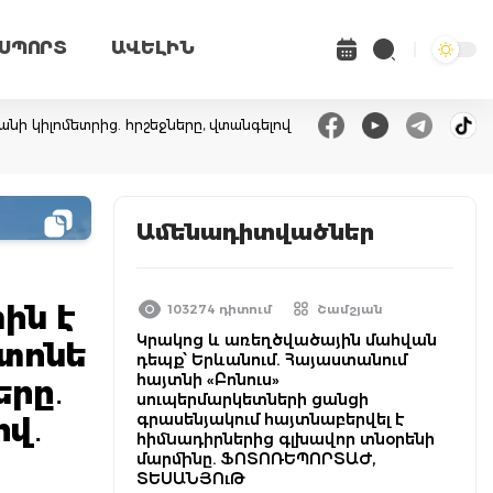
ՍՊՈՐՏ
ԱՎԵԼԻՆ
անի կիլոմետրից. հրշեջները, վտանգելով
Ամենադիտվածներ
ին է
103274 դիտում
Շամշյան
Կրակոց և առեղծվածային մահվան
ետոնե
դեպք՝ Երևանում. Հայաստանում
հայտնի «Բոնուս»
րը․
սուպերմարկետների ցանցի
գրասենյակում հայտնաբերվել է
վ․
հիմնադիրներից գլխավոր տնօրենի
մարմինը. ՖՈՏՈՌԵՊՈՐՏԱԺ,
ՏԵՍԱՆՅՈւԹ