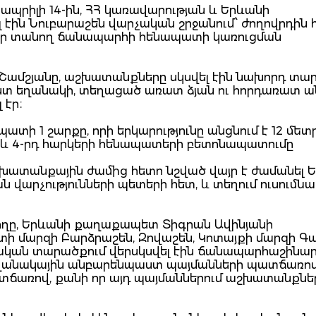
՝ ապրիլի 14-ին, ՀՀ կառավարության և Երևանի
ին Նուբարաշեն վարչական շրջանում՝ ժողովրդին 
եր տանող ճանապարհի հենապատի կառուցման
 Շամշյանը, աշխատանքները սկսվել էին նախորդ տար
ստ եղանակի, տեղացած առատ ձյան ու հորդառատ ա
էր։
ի 1 շարքը, որի երկարությունը անցնում է 12 մետր
3-րդ և 4-րդ հարկերի հենապատերի բետոնապատումը
աշխատանքային ժամից հետո նշված վայր է ժամանել 
րչությունների պետերի հետ, և տեղում ուսումնաս
ողը, Երևանի քաղաքապետ Տիգրան Ավինյանի
 մարզի Բարձրաշեն, Զովաշեն, Կոտայքի մարզի Գա
ական տարածքում վերսկսվել էին ճանապարհաշին
 եղանակային անբարենպաստ պայմանների պատճառով
տճառով, քանի որ այդ պայմաններում աշխատանքնե