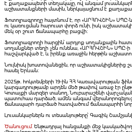
է քաղաքապետի տեղակալը, ով անգամ լուսանկար
աշխատանքների մասին, ներկայացնում է քաղաք
Ֆոտոլրագրողը հայտնում է, որ «ԱՐՀՈՎՇԻՆ» ՍՊԸ
ու կառուցման հարուստ փորձ ունի, իսկ աշխատակ
մեկ օր շուտ ճանապարհը բացվի։
Ֆոտոլրագրողի հարցին՝ արդյոք սողանքային հատ
սողանքներ տեղի չեն ունենա, «ԱՐՀՈՎՇԻՆ» ՍՊԸ-ի
հաշվարկված է, և իրենք առաջին հերթին աշխատու
Նույնիսկ խոստովանեցին, որ աշխատակիցներից 
հասել Երևան։
2025թ․ հոկտեմբերի 19-ին ՀՀ Կառավարության 
կարգադրությամբ արդեն մեծ թափով առաջ էր ըն
Կոտայքի մարզեր տանող, Նուբարաշենի վարչակա
պատուհաս դարձած, ամեն անգամ վերանորոգելո
ճանապարհ դարձած հատվածում ճանապարհի նոր
Լուսանկարներն ու տեսանյութերը՝ Գագիկ Շամշյա
Ծանուցում.
Ենթադրյալ հանցանքի մեջ կասկածվողը