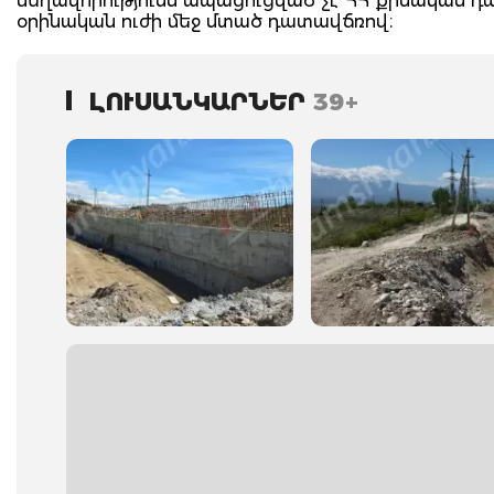
մեղավորությունն ապացուցված չէ ՀՀ քրեական 
օրինական ուժի մեջ մտած դատավճռով։
ԼՈՒՍԱՆԿԱՐՆԵՐ
39+