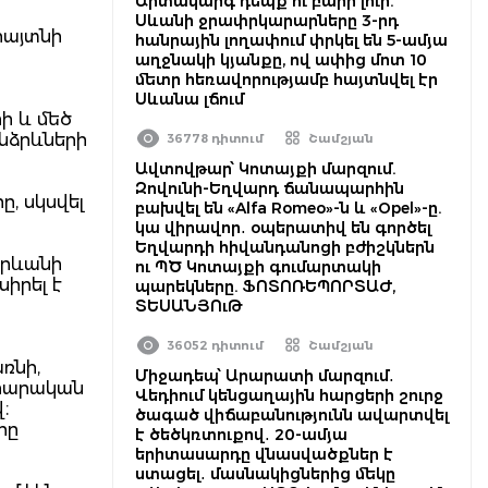
Արտակարգ դեպք ու բարի լուր.
Սևանի ջրափրկարարները 3-րդ
հայտնի
հանրային լողափում փրկել են 5-ամյա
աղջնակի կյանքը, ով ափից մոտ 10
մետր հեռավորությամբ հայտնվել էր
Սևանա լճում
ի և մեծ
նձրևների
36778 դիտում
Շամշյան
Ավտովթար՝ Կոտայքի մարզում.
Զովունի-Եղվարդ ճանապարհին
ը, սկսվել
բախվել են «Alfa Romeo»-ն և «Opel»-ը.
կա վիրավոր․ օպերատիվ են գործել
Եղվարդի հիվանդանոցի բժիշկներն
Երևանի
ու ՊԾ Կոտայքի գումարտակի
իրել է
պարեկները. ՖՈՏՈՌԵՊՈՐՏԱԺ,
ՏԵՍԱՆՅՈւԹ
36052 դիտում
Շամշյան
ռնի,
Միջադեպ՝ Արարատի մարզում․
արարական
Վեդիում կենցաղային հարցերի շուրջ
։
ծագած վիճաբանությունն ավարտվել
րը
է ծեծկռտուքով․ 20-ամյա
երիտասարդը վնասվածքներ է
ստացել․ մասնակիցներից մեկը