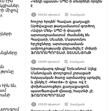
ւմ էին
«Վեդի պլաստ» ՍՊԸ-ի տնօրենի որդին
կցիաներ,
է
րի միջով
 և
30432 դիտում
Շամշյան
Խոշոր հրդեհ՝ Գավառ քաղաքի
Արծվաքար թաղամասում գործող
«Ավդո Մեկ» ՍՊԸ-ի փայտի
դների
արտադրամասում. ժամանել են
Գավառի, Սևանի, Մարտունու
հրշեջները. արտադրամասն
ամբողջությամբ վերածվել է մոխրի.
անքները
ՖՈՏՈՌԵՊՈՐՏԱԺ, ՏԵՍԱՆՅՈւԹ
26091 դիտում
Շամշյան
են
Արտակարգ դեպք՝ Երևանում. Ալեք
թյունը
Մանուկյան փողոցում չորացած
հսկայական ծառը արմատից պոկվել
և ընկել է «Mazda»-ի վրա. ով է
հին են,
փոխհատուցելու քաղաքացուն
կամ
պատճառված վնասը, հայտնի չէ.
արանի
ՖՈՏՈՌԵՊՈՐՏԱԺ
25530 դիտում
Շամշյան
ստուգում