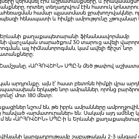
երը վերսկսել էին աշխատանքները, և իրականացնո
քները, որտեղ տեղադրվում էին հատուկ կոնստրու
ջրահեռացման համար պլաստմասե ջրախողովակներ, ո
րպեսզի հենապատի և հիմքի ամրությունը չթուլանար
ը Երևանի քաղաքապետարանի ֆինանսավորմամբ
ենի վարչական տարածքում 30 տարուց ավելի վարոր
ման, այլ հիմնանորոգման, կամ ավելի ճիշտ՝ նոր
ատանքները։
կ Շամշյանը, «ԱՐՀՈՎՇԻՆ» ՍՊԸ-ն մեծ թափով աշխատ
ան արդյունքը․ այն է՝ հաստ բետոնե հիմքի վրա արդ
պատասխան երկաթե նոր ամրաններ, որոնց բարձրու
ունը՝ մոտ 180 մետր։
ացիներ նշում են, թե իբրև ամրանները ամբողջովին 
ից հանված «արմատուրաներ» են։ Սակայն այդ ամենը 
րձում են «ԱՐՀՈՎՇԻՆ» ՍՊԸ-ի և Երևանի քաղաքապետ
նյանի կարգադրությամբ շաբաթական 2-3 անգամ 