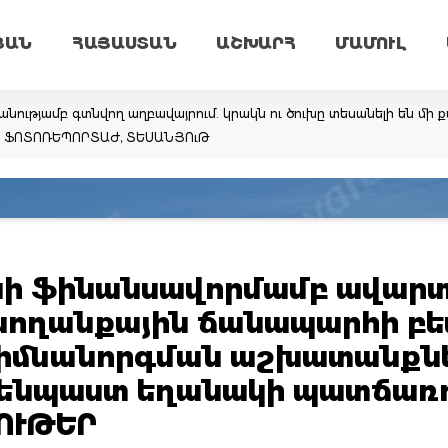
ՅԱՆ
ՀԱՅԱՍՏԱՆ
ԱՇԽԱՐՀ
ՄԱՄՈՒԼ
նությամբ գտնվող աղբավայրում. կրակն ու ծուխը տեսանելի են մի ք
եմ. ՖՈՏՈՌԵՊՈՐՏԱԺ, ՏԵՍԱՆՅՈւԹ
ի ֆինանսավորմամբ ավարտ
 սողանքային ճանապարհի բ
հիմնանորգման աշխատանքնե
րենպաստ եղանակի պատճառո
ՈՒԹԵՐ