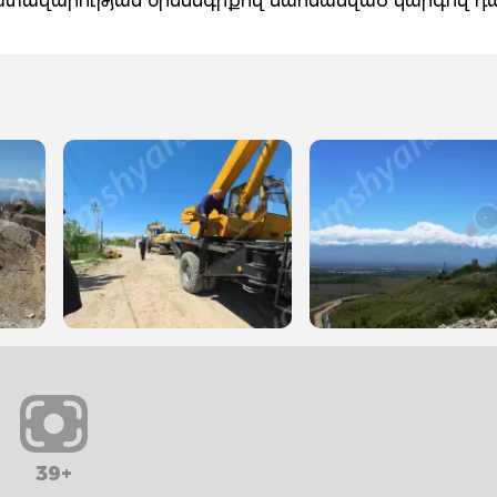
դատավարության օրենսգրքով սահմանված կարգով` դ
39+