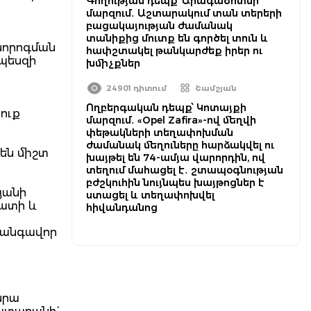
Գողության դեպք՝ Արագածոտնի
մարզում․ Աշտարակում տան տերերի
բացակայության ժամանակ
տանիքից մուտք են գործել տուն և
նորոգման
հափշտակել թանկարժեք իրեր ու
րպեսզի
խմիչքներ
24901 դիտում
Շամշյան
Ողբերգական դեպք՝ Կոտայքի
ուք
մարզում․ «Opel Zafira»-ով մեղվի
փեթակների տեղափոխման
ժամանակ մեղուները հարձակվել ու
են միշտ
խայթել են 74-ամյա վարորդին, ով
տեղում մահացել է․ շտապօգնության
բժշկուհին նույնպես խայթոցներ է
յանի
ստացել և տեղափոխվել
րատի և
հիվանդանոց
տանգավոր
նրա