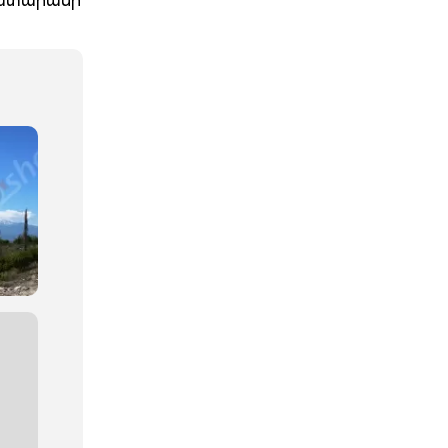
ատարանի`