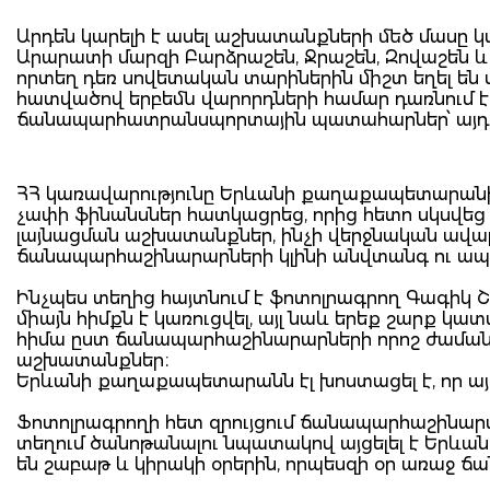
Արդեն կարելի է ասել աշխատանքների մեծ մասը 
Արարատի մարզի Բարձրաշեն, Ջրաշեն, Զովաշեն 
որտեղ դեռ սովետական տարիներին միշտ եղել են ս
հատվածով երբեմն վարորդների համար դառնում էր
ճանապարհատրանսպորտային պատահարներ՝ այդ թ
ՀՀ կառավարությունը Երևանի քաղաքապետարանի
չափի ֆինանսներ հատկացրեց, որից հետո սկսվ
լայնացման աշխատանքներ, ինչի վերջնական ավար
ճանապարհաշինարարների կլինի անվտանգ ու ա
Ինչպես տեղից հայտնում է ֆոտոլրագրող Գագիկ Շամշ
միայն հիմքն է կառուցվել, այլ նաև երեք շարք 
հիմա ըստ ճանապարհաշինարարների որոշ ժամա
աշխատանքներ։
Երևանի քաղաքապետարանն էլ խոստացել է, որ այդ 
Ֆոտոլրագրողի հետ զրույցում ճանապարհաշինարա
տեղում ծանոթանալու նպատակով այցելել է Երև
են շաբաթ և կիրակի օրերին, որպեսզի օր առաջ 