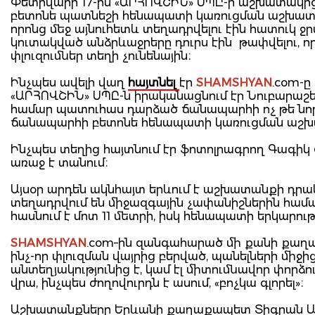
Փետրվարի 17-ին «ԱՐՀՈՎՇԻՆ» ՍՊԸ-ի աշխատակիցն
բետոնե պատնեշի հենապատի կառուցման աշխատան
որոնց մեջ այնուհետև տեղադրվելու էին հատուկ 
կուտակված անձրևաջրերը դուրս էին թափվելու, ո
փլուզումներ տեղի չունենային։
Ինչպես ավելի վաղ
հայտնել
էր
SHAMSHYAN
.com-
«ԱՐՀՈՎՇԻՆ» ՍՊԸ-ն իրականացնում էր Նուբարաշ
համար պատուհաս դարձած ճանապարհի ոչ թե նորոգ
ճանապարհի բետոնե հենապատի կառուցման աշխ
Ինչպես տեղից հայտնում էր ֆոտոլրագրող Գագի
առաջ է տանում։
Այսօր արդեն ակնհայտ երևում է աշխատանքի դրակ
տեղադրվում են միջազգային չափանիշներին համա
հասնում է մոտ 11 մետրի, իսկ հենապատի երկարությ
SHAMSHYAN
.com–ին զանգահարած մի քանի քաղաք
ինչ-որ փլուզման վայրից բերված, պանելների միջ
անտեղյակությունից է, կամ էլ միտումնավոր փո
վրա, ինչպես ժողովուրդն է ասում, «բոչկա գլորել»։
Աշխատանքները Երևանի քաղաքապետ Տիգրան Ավի