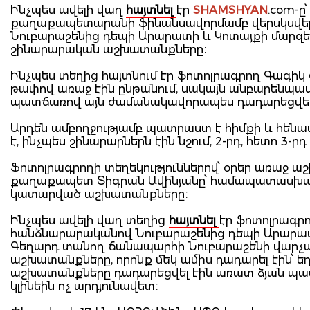
Ինչպես ավելի վաղ
հայտնել
էր
SHAMSHYAN
.com-ը
քաղաքապետարանի ֆինանսավորմամբ վերսկսվել է
Նուբարաշենից դեպի Արարատի և Կոտայքի մարզ
շինարարական աշխատանքները։
Ինչպես տեղից հայտնում էր ֆոտոլրագրող Գագիկ
թափով առաջ էին ընթանում, սակայն անբարենպա
պատճառով այն ժամանակավորապես դադարեցվել 
Արդեն ամբողջությամբ պատրաստ է հիմքի և հենապատ
է, ինչպես շինարարներն էին նշում, 2-րդ, հետո 
Ֆոտոլրագրողի տեղեկություններով՝ օրեր առաջ 
քաղաքապետ Տիգրան Ավինյանը՝ համապատասխան վա
կատարված աշխատանքները։
Ինչպես ավելի վաղ տեղից
հայտնել
էր ֆոտոլրագր
հանձնարարականով Նուբարաշենից դեպի Արարատի
Գեղարդ տանող ճանապարհի Նուբարաշենի վարչ
աշխատանքները, որոնք մեկ ամիս դադարել էին՝
աշխատանքները դադարեցվել էին առատ ձյան պա
կլինեին ոչ արդյունավետ։