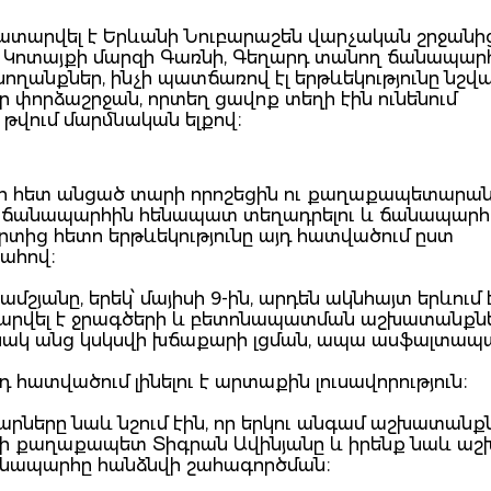
կատարվել է Երևանի Նուբարաշեն վարչական շրջանի
և Կոտայքի մարզի Գառնի, Գեղարդ տանող ճանապարհ
ողանքներ, ինչի պատճառով էլ երթևեկությունը նշվ
 փորձաշրջան, որտեղ ցավոք տեղի էին ունենում
վում մարմնական ելքով։
 հետ անցած տարի որոշեցին ու քաղաքապետարան
եց ճանապարհին հենապատ տեղադրելու և ճանապարհ
տից հետո երթևեկությունը այդ հատվածում ըստ
պահով։
յանը, երեկ՝ մայիսի 9-ին, արդեն ակնհայտ երևում է
կատարվել է ջրագծերի և բետոնապատման աշխատանքնե
նակ անց կսկսվի խճաքարի լցման, ապա ասֆալտա
հատվածում լինելու է արտաքին լուսավորություն։
րները նաև նշում էին, որ երկու անգամ աշխատանք
անի քաղաքապետ Տիգրան Ավինյանը և իրենք նաև ա
ճանապարհը հանձնվի շահագործման։