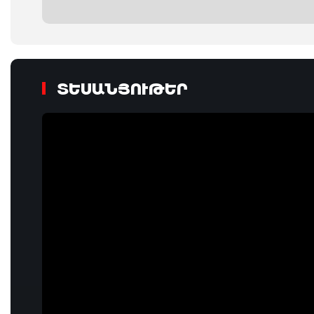
ՏԵՍԱՆՅՈՒԹԵՐ