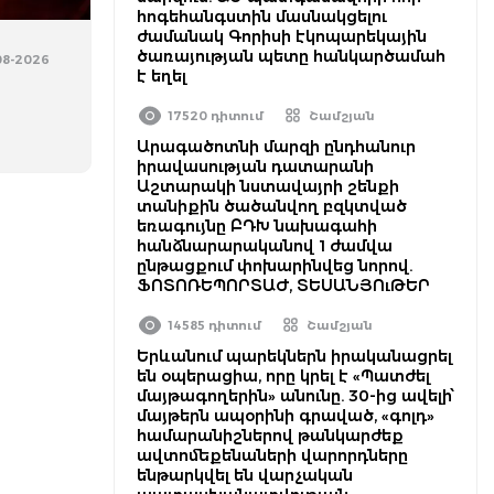
հոգեհանգստին մասնակցելու
ժամանակ Գորիսի էկոպարեկային
ծառայության պետը հանկարծամահ
-08-2026
է եղել
17520 դիտում
Շամշյան
Արագածոտնի մարզի ընդհանուր
իրավասության դատարանի
Աշտարակի նստավայրի շենքի
տանիքին ծածանվող բզկտված
եռագույնը ԲԴԽ նախագահի
հանձնարարականով 1 ժամվա
ընթացքում փոխարինվեց նորով.
ՖՈՏՈՌԵՊՈՐՏԱԺ, ՏԵՍԱՆՅՈւԹԵՐ
14585 դիտում
Շամշյան
Երևանում պարեկներն իրականացրել
են օպերացիա, որը կրել է «Պատժել
մայթագողերին» անունը. 30-ից ավելի՝
մայթերն ապօրինի գրաված, «գոլդ»
համարանիշներով թանկարժեք
ավտոմեքենաների վարորդները
ենթարկվել են վարչական