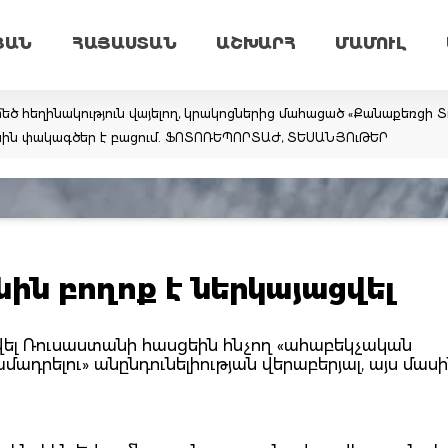
ՅԱՆ
ՀԱՅԱՍՏԱՆ
ԱՇԽԱՐՀ
ՄԱՄՈՒԼ
եծ հեղինակություն վայելող, կրակոցներից մահացած «Քանաքեռցի Տ
ին փակագծեր է բացում. ՖՈՏՈՌԵՊՈՐՏԱԺ, ՏԵՍԱՆՅՈւԹԵՐ
ին բողոք է ներկայացվել
վել Ռուսաստանի հասցեին հնչող «ահաբեկչական
ադրելու» անընդունելիության վերաբերյալ, այս մաս