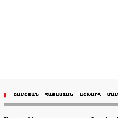
ՇԱՄՇՅԱՆ
ՀԱՅԱՍՏԱՆ
ԱՇԽԱՐՀ
ՄԱՄ