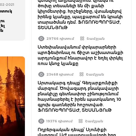
գտնվող աղբավայրում. կրակն ու
-02-2021
ծուխը տեսանելի են մի քանի
ատուկ
կիլոմետրից. հրշեջները, վտանգելով
իրենց կյանքը, պայքարում են կրակի
ու
տարածման դեմ. ՖՈՏՈՌԵՊՈՐՏԱԺ,
ել
ՏԵՍԱՆՅՈւԹ
ան
29766 դիտում
Շամշյան
Ստեփանավանում փրկարարների
պրոֆեսիոնալ ու ճիշտ աշխատանքի
արդյունքում հնարավոր է եղել փրկել
ռուս կնոջ կյանքը
23468 դիտում
Շամշյան
Արտակարգ դեպք՝ Գեղարքունիքի
մարզում. Ծովազարդ բնակավայրի
բնակիչը գետնափոր շինությունում
հայտնաբերել է իրեն պատկանող 10
գլուխ գառներին հոշոտված.
ՖՈՏՈՌԵՊՈՐՏԱԺ, ՏԵՍԱՆՅՈւԹ
19376 դիտում
Շամշյան
Ողբերգական դեպք՝ Սյունիքի
մարզում. ԱԺ պատգամավորի հոր