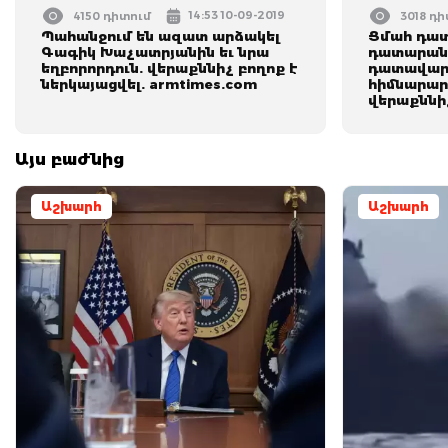
14:53 10-09-2019
4150 դիտում
3018 դ
Պահանջում են ազատ արձակել
Ցմահ դատ
Գագիկ Խաչատրյանին եւ նրա
դատարանի
եղբորորդուն. վերաքննիչ բողոք է
դատավար
ներկայացվել. armtimes.com
հիմնարար
վերաքննիչ
Այս բաժնից
Աշխարհ
Աշխարհ