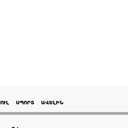
ՈՒԼ
ՍՊՈՐՏ
ԱՎԵԼԻՆ