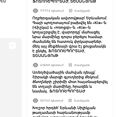
ում
ՖՈՏՈՌԵՊՈՐՏԱԺ, ՏԵՍԱՆՅՈւԹ
77772 դիտում
Շամշյան
Ողբերգական ավտովթար՝ Երևանում.
Գայի պողոտայում բախվել են «Kia»-ն
(Վիշկա) և «Hongqi»-ն. «Kia»-ն
կողաշրջվել է, վարորդը՝ մահացել.
նրա մարմինը դուրս բերելու համար
ժամանել են հատուկ փրկարարներ.
մեկ այլ մեքենայի վրա էլ ցուցանակն
է ընկել. ՖՈՏՈՌԵՊՈՐՏԱԺ,
ՏԵՍԱՆՅՈւԹ
43669 դիտում
Շամշյան
Առեղծվածային մահվան դեպք՝
Շիրակի մարզի գյուղերից մեկում․
ծնողների շիրիմի մոտ հայտնաբերվել
են տղայի մարմինը, հրազեն և
նամակ․ ՖՈՏՈՌԵՊՈՐՏԱԺ
32743 դիտում
Շամշյան
Խոշոր հրդեհ՝ Երևանի Սիլիկյան
թաղամասի հարևանությամբ