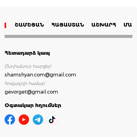
ՇԱՄՇՅԱՆ
ՀԱՅԱՍՏԱՆ
ԱՇԽԱՐՀ
ՄԱՄ
Հետադարձ կապ
Ընդհանուր հարցեր՝
shamshyan.com@gmail.com
Գովազդի համար`
gevorget@gmail.com
Օգտակար հղումներ