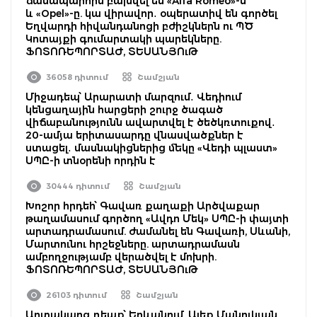
ճանապարհին բախվել են «Alfa Romeo»-ն
և «Opel»-ը. կա վիրավոր․ օպերատիվ են գործել
Եղվարդի հիվանդանոցի բժիշկներն ու ՊԾ
Կոտայքի գումարտակի պարեկները.
ՖՈՏՈՌԵՊՈՐՏԱԺ, ՏԵՍԱՆՅՈւԹ
36058 դիտում
Շամշյան
Միջադեպ՝ Արարատի մարզում․ Վեդիում
կենցաղային հարցերի շուրջ ծագած
վիճաբանությունն ավարտվել է ծեծկռտուքով․
20-ամյա երիտասարդը վնասվածքներ է
ստացել․ մասնակիցներից մեկը «Վեդի պլաստ»
ՍՊԸ-ի տնօրենի որդին է
30444 դիտում
Շամշյան
Խոշոր հրդեհ՝ Գավառ քաղաքի Արծվաքար
թաղամասում գործող «Ավդո Մեկ» ՍՊԸ-ի փայտի
արտադրամասում. ժամանել են Գավառի, Սևանի,
Մարտունու հրշեջները. արտադրամասն
ամբողջությամբ վերածվել է մոխրի.
ՖՈՏՈՌԵՊՈՐՏԱԺ, ՏԵՍԱՆՅՈւԹ
26103 դիտում
Շամշյան
Արտակարգ դեպք՝ Երևանում. Ալեք Մանուկյան