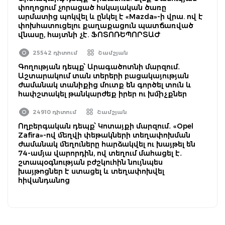
փողոցում չորացած հսկայական ծառը
արմատից պոկվել և ընկել է «Mazda»-ի վրա. ով է
փոխհատուցելու քաղաքացուն պատճառված
վնասը, հայտնի չէ. ՖՈՏՈՌԵՊՈՐՏԱԺ
25542 դիտում
Շամշյան
Գողության դեպք՝ Արագածոտնի մարզում․
Աշտարակում տան տերերի բացակայության
ժամանակ տանիքից մուտք են գործել տուն և
հափշտակել թանկարժեք իրեր ու խմիչքներ
24910 դիտում
Շամշյան
Ողբերգական դեպք՝ Կոտայքի մարզում․ «Opel
Zafira»-ով մեղվի փեթակների տեղափոխման
ժամանակ մեղուները հարձակվել ու խայթել են
74-ամյա վարորդին, ով տեղում մահացել է․
շտապօգնության բժշկուհին նույնպես
խայթոցներ է ստացել և տեղափոխվել
հիվանդանոց