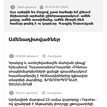
10:41 15-07-2026
3061 դիտում
Այս օրերին ես մտքով շատ հաճախ եմ լինում
Քրիստոսի արձանի շինհրապարակում. ամեն
քարը, ամեն աստիճանը, ամեն մետրն ինձ
համար թանկ է ու կարևոր․ Գագիկ Ծառուկյան
Ամենադիտվածներ
103289 դիտում
Շամշյան
Կրակոց և առեղծվածային մահվան դեպք՝
Երևանում. Հայաստանում հայտնի «Բոնուս»
սուպերմարկետների ցանցի գրասենյակում
հայտնաբերվել է հիմնադիրներից գլխավոր
տնօրենի մարմինը. ՖՈՏՈՌԵՊՈՐՏԱԺ,
ՏԵՍԱՆՅՈւԹ
72424 դիտում
Շամշյան
Արմավիրի մարզում 22-ամյա վարորդը «Toyota»-
ով վրաերթի է ենթարկել փողոցը չթույլատրելի