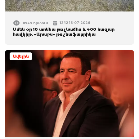
12:12 16-07-2026
8949 դիտում
Ամեն օր 10 տոննա թռչնամիս և 400 հազար
հավկիթ. «Արաքս» թռչնաֆաբրիկա
Ավելին