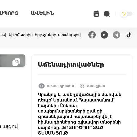
ՍՊՈՐՏ
ԱՎԵԼԻՆ
անի կիլոմետրից. հրշեջները, վտանգելով
Ամենադիտվածներ
103061 դիտում
Շամշյան
Կրակոց և առեղծվածային մահվան
դեպք՝ Երևանում. Հայաստանում
հայտնի «Բոնուս»
սուպերմարկետների ցանցի
գրասենյակում հայտնաբերվել է
հիմնադիրներից գլխավոր տնօրենի
 այցով
մարմինը. ՖՈՏՈՌԵՊՈՐՏԱԺ,
ՏԵՍԱՆՅՈւԹ