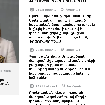
ՖՈՏՈՌԵՊՈՐՏԱԺ, ՏԵՍԱՆՅՈւԹ
25935 դիտում
Շամշյան
Արտակարգ դեպք՝ Երևանում. Ալեք
Մանուկյան փողոցում չորացած
հսկայական ծառը արմատից պոկվել
և ընկել է «Mazda»-ի վրա. ով է
փոխհատուցելու քաղաքացուն
պատճառված վնասը, հայտնի չէ.
ՖՈՏՈՌԵՊՈՐՏԱԺ
25389 դիտում
Շամշյան
Գողության դեպք՝ Արագածոտնի
մարզում․ Աշտարակում տան տերերի
բացակայության ժամանակ
տանիքից մուտք են գործել տուն և
-08-2026
հափշտակել թանկարժեք իրեր ու
խմիչքներ
ին
ւթյան
24706 դիտում
Շամշյան
Ողբերգական դեպք՝ Կոտայքի
մարզում․ «Opel Zafira»-ով մեղվի
փեթակների տեղափոխման