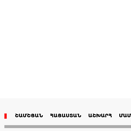
ՇԱՄՇՅԱՆ
ՀԱՅԱՍՏԱՆ
ԱՇԽԱՐՀ
ՄԱՄ