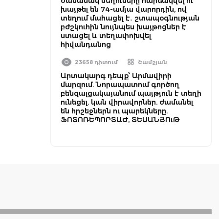
ժամանակ մեղուները հարձակվել ու
խայթել են 74-ամյա վարորդին, ով
տեղում մահացել է․ շտապօգնության
բժշկուհին նույնպես խայթոցներ է
ստացել և տեղափոխվել
հիվանդանոց
23658 դիտում
Շամշյան
Արտակարգ դեպք՝ Արմավիրի
մարզում. Նորապատում գործող
բենզալցակայանում պայթյուն է տեղի
ունեցել. կան վիրավորներ. ժամանել
են հրշեջներն ու պարեկները.
ՖՈՏՈՌԵՊՈՐՏԱԺ, ՏԵՍԱՆՅՈւԹ