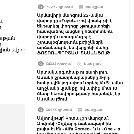
72277 դիտում
Շամշյան
Արմավիրի մարզում 22-ամյա
վարորդը «Toyota»-ով վրաերթի է
,
ենթարկել փողոցը չթույլատրելի
։
հատվածով անցնող հետիոտնին.
վարորդն ահազանգել է
ւթյան
շտապօգնություն, բժիշկներն
ք
արձանագրել են վերջինի մահը.
իոն եվրո:
ՖՈՏՈՌԵՊՈՐՏԱԺ, ՏԵՍԱՆՅՈւԹ
38383 դիտում
Շամշյան
Արտակարգ դեպք ու բարի լուր.
Սևանի ջրափրկարարները 3-րդ
հանրային լողափում փրկել են 5-ամյա
աղջնակի կյանքը, ով ափից մոտ 10
մետր հեռավորությամբ հայտնվել էր
Սևանա լճում
36655 դիտում
Շամշյան
Ավտովթար՝ Կոտայքի մարզում.
Զովունի-Եղվարդ ճանապարհին
բախվել են «Alfa Romeo»-ն և «Opel»-ը.