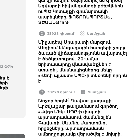
կա վիրավոր․ օպերատիվ են գործել
Եղվարդի հիվանդանոցի բժիշկներն
ու ՊԾ Կոտայքի գումարտակի
պարեկները. ՖՈՏՈՌԵՊՈՐՏԱԺ,
ՏԵՍԱՆՅՈւԹ
35923 դիտում
Շամշյան
Միջադեպ՝ Արարատի մարզում․
Վեդիում կենցաղային հարցերի շուրջ
ծագած վիճաբանությունն ավարտվել
է ծեծկռտուքով․ 20-ամյա
երիտասարդը վնասվածքներ է
-12-2014
ստացել․ մասնակիցներից մեկը
«Վեդի պլաստ» ՍՊԸ-ի տնօրենի որդին
եր է
է
ների
երի
30279 դիտում
Շամշյան
Խոշոր հրդեհ՝ Գավառ քաղաքի
Արծվաքար թաղամասում գործող
«Ավդո Մեկ» ՍՊԸ-ի փայտի
արտադրամասում. ժամանել են
Գավառի, Սևանի, Մարտունու
հրշեջները. արտադրամասն
ամբողջությամբ վերածվել է մոխրի.