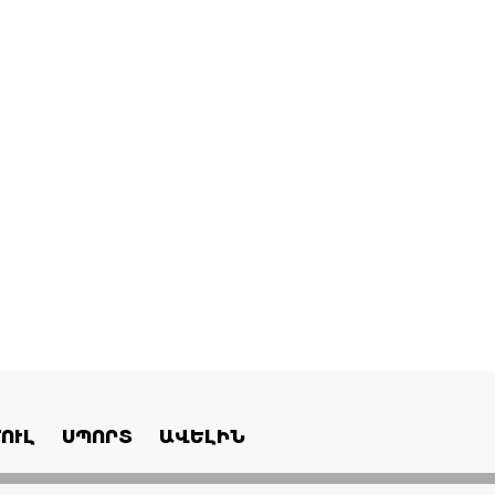
ՈՒԼ
ՍՊՈՐՏ
ԱՎԵԼԻՆ