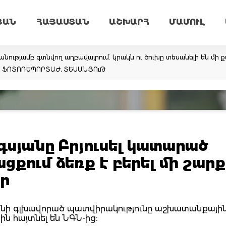
ՅԱՆ
ՀԱՅԱՍՏԱՆ
ԱՇԽԱՐՀ
ՄԱՄՈՒԼ
նությամբ գտնվող աղբավայրում. կրակն ու ծուխը տեսանելի են մի ք
եմ. ՖՈՏՈՌԵՊՈՐՏԱԺ, ՏԵՍԱՆՅՈւԹ
սյանը Բրյուսել կատարած
քում ձեռք է բերել մի շարք
ր
յանի գլխավորած պատվիրակությունը աշխատանքային
ին հայտնել են ՆԳՆ-ից: