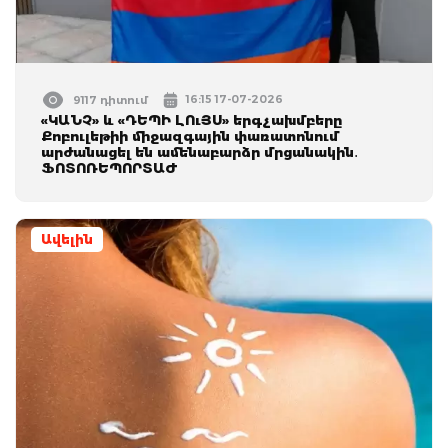
16:15 17-07-2026
9117 դիտում
«ԿԱՆՉ» և «ԴԵՊԻ ԼՈւՅՍ» երգչախմբերը
Քոբուլեթիի միջազգային փառատոնում
արժանացել են ամենաբարձր մրցանակին․
ՖՈՏՈՌԵՊՈՐՏԱԺ
Ավելին