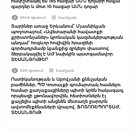
հափշտակել են 165 հազար ԱՄՆ դոլարի ոսկյա
զարդեր և մոտ 10 հազար ԱՄՆ դոլար
9646 դիտում
Շամշյան
Տարիներ առաջ Երևանում՝ Մյասնիկյան
պողոտայում, «Ավետարանի հավատքի
քրիստոնյաներ» կրոնական կազմակերպության
անդամ՝ հոգևոր հովիվին հրազենի
գործադրմամբ կյանքից զրկելու փաստով
ձերբակալվել է ԱԺ նախկին պատգամավոր.
ՏԵՍԱՆՅՈւԹԵՐ
9211 դիտում
Շամշյան
Ոստիկանության և Աբովյանի քննչական
բաժիններ, ՊԾ Կոտայքի գումարտակ հասնելու
համար քաղաքացիները պիտի կրեն հակագազ,
որպեսզի չթունավորվեն, հետիոտներն էլ
քայլելիս պիտի անցնեն մետաղե ջարդոն
ավտոմեքենաների վրայով. ՖՈՏՈՌԵՊՈՐՏԱԺ,
ՏԵՍԱՆՅՈւԹ