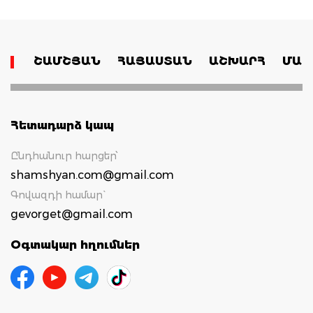
ՇԱՄՇՅԱՆ
ՀԱՅԱՍՏԱՆ
ԱՇԽԱՐՀ
ՄԱՄ
Հետադարձ կապ
Ընդհանուր հարցեր՝
shamshyan.com@gmail.com
Գովազդի համար`
gevorget@gmail.com
Օգտակար հղումներ