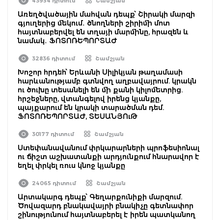
43954 դիտում
Շամշյան
Առեղծվածային մահվան դեպք՝ Շիրակի մարզի
գյուղերից մեկում․ ծնողների շիրիմի մոտ
հայտնաբերվել են տղայի մարմինը, հրազեն և
նամակ․ ՖՈՏՈՌԵՊՈՐՏԱԺ
32836 դիտում
Շամշյան
Խոշոր հրդեհ՝ Երևանի Սիլիկյան թաղամասի
հարևանությամբ գտնվող աղբավայրում. կրակն
ու ծուխը տեսանելի են մի քանի կիլոմետրից.
հրշեջները, վտանգելով իրենց կյանքը,
պայքարում են կրակի տարածման դեմ.
ՖՈՏՈՌԵՊՈՐՏԱԺ, ՏԵՍԱՆՅՈւԹ
30177 դիտում
Շամշյան
Ստեփանավանում փրկարարների պրոֆեսիոնալ
ու ճիշտ աշխատանքի արդյունքում հնարավոր է
եղել փրկել ռուս կնոջ կյանքը
24065 դիտում
Շամշյան
Արտակարգ դեպք՝ Գեղարքունիքի մարզում.
Ծովազարդ բնակավայրի բնակիչը գետնափոր
շինությունում հայտնաբերել է իրեն պատկանող