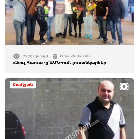
17:44 25-03-2015
7978 դիտում
«Ֆուլ Հաուս»-ը` ԱՄՆ-ում. լուսանկարներ
Շամշյան