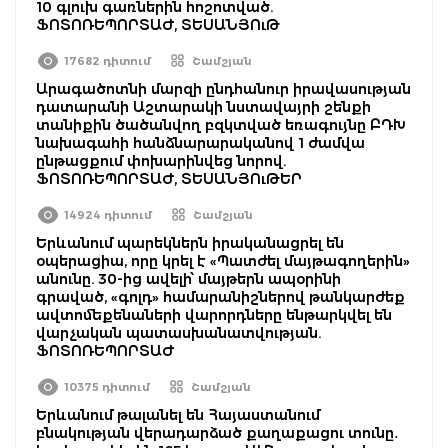
10 գլուխ գառներին հոշոտված.
ՖՈՏՈՌԵՊՈՐՏԱԺ, ՏԵՍԱՆՅՈւԹ
17682 դիտում
Շամշյան
Արագածոտնի մարզի ընդհանուր իրավասության
դատարանի Աշտարակի նստավայրի շենքի
տանիքին ծածանվող բզկտված եռագույնը ԲԴԽ
նախագահի հանձնարարականով 1 ժամվա
ընթացքում փոխարինվեց նորով.
ՖՈՏՈՌԵՊՈՐՏԱԺ, ՏԵՍԱՆՅՈւԹԵՐ
14924 դիտում
Շամշյան
Երևանում պարեկներն իրականացրել են
օպերացիա, որը կրել է «Պատժել մայթագողերին»
անունը. 30-ից ավելի՝ մայթերն ապօրինի
գրաված, «գոլդ» համարանիշներով թանկարժեք
ավտոմեքենաների վարորդները ենթարկվել են
վարչական պատասխանատվության.
ՖՈՏՈՌԵՊՈՐՏԱԺ
10375 դիտում
Շամշյան
Երևանում թալանել են Հայաստանում
բնակության վերադարձած քաղաքացու տունը․