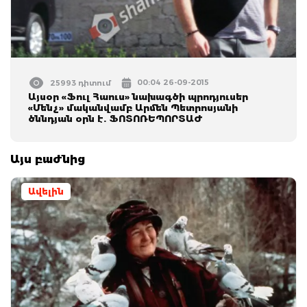
00:04 26-09-2015
25993 դիտում
Այսօր «Ֆուլ Հաուս» նախագծի պրոդյուսեր
«Մենչ» մականվամբ Արմեն Պետրոսյանի
ծննդյան օրն է. ՖՈՏՈՌԵՊՈՐՏԱԺ
Այս բաժնից
Ավելին