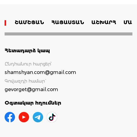
ՇԱՄՇՅԱՆ
ՀԱՅԱՍՏԱՆ
ԱՇԽԱՐՀ
ՄԱՄ
Հետադարձ կապ
Ընդհանուր հարցեր՝
shamshyan.com@gmail.com
Գովազդի համար`
gevorget@gmail.com
Օգտակար հղումներ