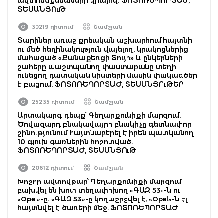
ավտոմեքենաների վրայով. ՖՈՏՈՌԵՊՈՐՏԱԺ,
ՏԵՍԱՆՅՈւԹ
30219 դիտում
Շամշյան
Տարիներ առաջ քրեական աշխարհում հայտնի
ու մեծ հեղինակություն վայելող, կրակոցներից
մահացած «Քանաքեռցի Տույի» և ընկերների
շահերը պաշտպանող փաստաբանը տեղի
ունեցող դատական նիստերի մասին փակագծեր
է բացում. ՖՈՏՈՌԵՊՈՐՏԱԺ, ՏԵՍԱՆՅՈւԹԵՐ
25235 դիտում
Շամշյան
Արտակարգ դեպք՝ Գեղարքունիքի մարզում.
Ծովազարդ բնակավայրի բնակիչը գետնափոր
շինությունում հայտնաբերել է իրեն պատկանող
10 գլուխ գառներին հոշոտված.
ՖՈՏՈՌԵՊՈՐՏԱԺ, ՏԵՍԱՆՅՈւԹ
20612 դիտում
Շամշյան
Խոշոր ավտովթար՝ Գեղարքունիքի մարզում.
բախվել են խոտ տեղափոխող «ԳԱԶ 53»-ն ու
«Opel»-ը. «ԳԱԶ 53»-ը կողաշրջվել է, «Opel»-ն էլ
հայտնվել է ծառերի մեջ. ՖՈՏՈՌԵՊՈՐՏԱԺ