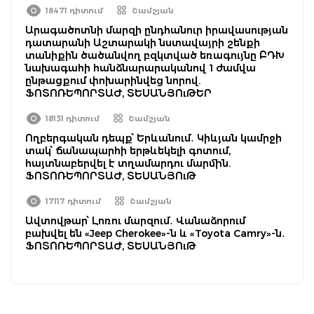
18471 դիտում
Շամշյան
Արագածոտնի մարզի ընդհանուր իրավասության
դատարանի Աշտարակի նստավայրի շենքի
տանիքին ծածանվող բզկտված եռագույնը ԲԴԽ
նախագահի հանձնարարականով 1 ժամվա
ընթացքում փոխարինվեց նորով.
ՖՈՏՈՌԵՊՈՐՏԱԺ, ՏԵՍԱՆՅՈւԹԵՐ
18131 դիտում
Շամշյան
Ողբերգական դեպք՝ Երևանում․ Կիևյան կամրջի
տակ՝ ճանապարհի երթևեկելի գոտում,
հայտնաբերվել է տղամարդու մարմին.
ՖՈՏՈՌԵՊՈՐՏԱԺ, ՏԵՍԱՆՅՈւԹ
17117 դիտում
Շամշյան
Ավտովթար՝ Լոռու մարզում․ Վանաձորում
բախվել են «Jeep Cherokee»-ն և «Toyota Camry»-ն․
ՖՈՏՈՌԵՊՈՐՏԱԺ, ՏԵՍԱՆՅՈւԹ