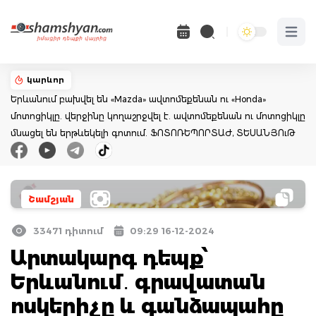
Open 
կարևոր
Երևանում բախվել են «Mazda» ավտոմեքենան ու «Honda»
մոտոցիկլը. վերջինը կողաշրջվել է. ավտոմեքենան ու մոտոցիկլը
մնացել են երթևեկելի գոտում. ՖՈՏՈՌԵՊՈՐՏԱԺ, ՏԵՍԱՆՅՈւԹ
Շամշյան
33471 դիտում
09:29 16-12-2024
Արտակարգ դեպք՝
Երևանում․ գրավատան
ոսկերիչը և գանձապահը