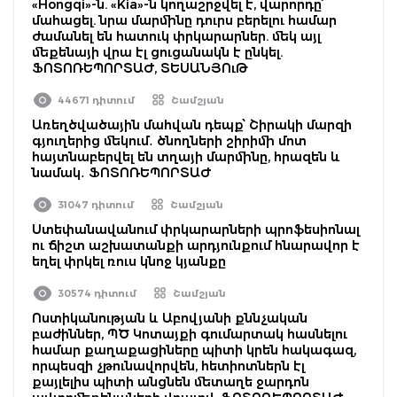
«Hongqi»-ն. «Kia»-ն կողաշրջվել է, վարորդը՝
մահացել. նրա մարմինը դուրս բերելու համար
ժամանել են հատուկ փրկարարներ. մեկ այլ
մեքենայի վրա էլ ցուցանակն է ընկել.
ՖՈՏՈՌԵՊՈՐՏԱԺ, ՏԵՍԱՆՅՈւԹ
44671 դիտում
Շամշյան
Առեղծվածային մահվան դեպք՝ Շիրակի մարզի
գյուղերից մեկում․ ծնողների շիրիմի մոտ
հայտնաբերվել են տղայի մարմինը, հրազեն և
նամակ․ ՖՈՏՈՌԵՊՈՐՏԱԺ
31047 դիտում
Շամշյան
Ստեփանավանում փրկարարների պրոֆեսիոնալ
ու ճիշտ աշխատանքի արդյունքում հնարավոր է
եղել փրկել ռուս կնոջ կյանքը
30574 դիտում
Շամշյան
Ոստիկանության և Աբովյանի քննչական
բաժիններ, ՊԾ Կոտայքի գումարտակ հասնելու
համար քաղաքացիները պիտի կրեն հակագազ,
որպեսզի չթունավորվեն, հետիոտներն էլ
քայլելիս պիտի անցնեն մետաղե ջարդոն