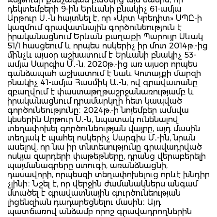
դեկտեմբերի 9-ին Երևանի բնակիչ 61-ամյա
Արթուր Ս․-ն հայտնել է, որ «Արտ Կրեդիտ» ՍՊԸ-ի
կազմում գրավատնային գործունեություն է
իրականացնում Երևան քաղաքի Պարույր Սևակ
51/1 հասցեում և որպես ոսկերիչ իր մոտ 2014թ.-ից
մինչև այսօր աշխատում է Երևանի բնակիչ 53-
ամյա Սարգիս Մ․-ն, 2020թ.-ից առ այսօր որպես
գանձապահ աշխատում է նաև Կոտայքի մարզի
բնակիչ 41-ամյա Հասմիկ Ա․-ն, ով գրավատանը
զբաղվում է փաստաթղթաշրջանառությամբ և
իրականացնում դրամարկղի հետ կապված
գործունեությունը։ 2024թ.-ի նոյեմբեր ամսվա
կեսերին Արթուր Ս․-ն, նպատակ ունենալով
տեղափոխել գործունեության վայրը, այդ մասին
տեղյակ է պահել ոսկերիչ Սարգիս Մ․-ին, նրան
ասելով, որ նա իր տնտեսությունը գրավադրված
ոսկյա զարդերի փաթեթները, դրանց վերաբերելի
պայմանագրերը ստուգի, առանձնացնի,
դասավորի, որպեսզի տեղափոխելուց որևէ խնդիր
չլինի։ Նշել է, որ վերջին ժամանակներս անգամ
մտածել է գրավատնային գուրծունեության
լիցենզիան դադարեցնելու մասին։ Այդ
պատճառով անձամբ որոշ գրավադրողներին