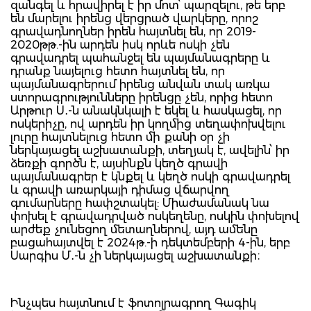
զանգել և հրավիրել է իր մոտ՝ պարզելու, թե երբ
են մարելու իրենց վերցրած վարկերը, որոշ
գրավադնողներ իրեն հայտնել են, որ 2019-
2020թթ.-ին արդեն իսկ որևե ոսկի չեն
գրավադրել պահանջել են պայմանագրերը և
դրանք նայելուց հետո հայտնել են, որ
պայմանագրերում իրենց անվան տակ առկա
ստորագրությունները իրենցը չեն, որից հետո
Արթուր Ս․-ն անակնկալի է եկել և հասկացել, որ
ոսկերիչը, ով արդեն իր կողմից տեղափոխվելու
լուրը հայտնելուց հետո մի քանի օր չի
ներկայացել աշխատանքի, տեղյակ է, ավելին՝ իր
ձեռքի գործն է, այսինքն կեղծ գրավի
պայմանագրեր է կնքել և կեղծ ոսկի գրավադրել
և գրավի առարկայի դիմաց վճարվող
գումարները հափշտակել: Միաժամանակ նա
փոխել է գրավադրված ոսկեղենը, ոսկին փոխելով
արժեք չունեցող մետաղներով, այդ ամենը
բացահայտվել է 2024թ.-ի դեկտեմբերի 4-ին, երբ
Սարգիս Մ․-ն չի ներկայացել աշխատանքի։
Ինչպես հայտնում է ֆոտոլրագրող Գագիկ