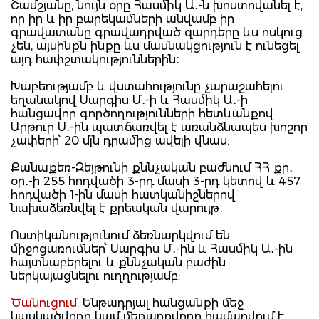
Շամշյանը, նույն օրը Հասմիկ Ա․-ն խոստովանել է,
որ իր և իր բարեկամների անվամբ իր
գրավատանը գրավադրված զարդերը ևս ոսկուց
չեն, այսինքն ինքը ևս մասնակցություն է ունեցել
այդ հափշտակություններին։
Խաբեությամբ և վստահությունը չարաշահելու
եղանակով Սարգիս Մ․-ի և Հասմիկ Ա․-ի
հանցավոր գործողությունների հետևանքով
Արթուր Ս․-ին պատճառվել է առանձնապես խոշոր
չափերի՝ 20 մլն դրամից ավելի վնաս:
Քանաքեռ-Զեյթունի քննչական բաժնում ՀՀ քր․
օր․-ի 255 հոդվածի 3-րդ մասի 3-րդ կետով և 457
հոդվածի 1-ին մասի հատկանիշներով
նախաձեռնվել է քրեական վարույթ։
Ոստիկանությունում ձեռնարկվում են
միջոցառումներ՝ Սարգիս Մ․-ին և Հասմիկ Ա․-ին
հայտնաբերելու և քննչական բաժին
ներկայացնելու ուղղությամբ:
Ծանուցում.
Ենթադրյալ հանցանքի մեջ
կասկածվողը կամ մեղադրվողը համարվում է