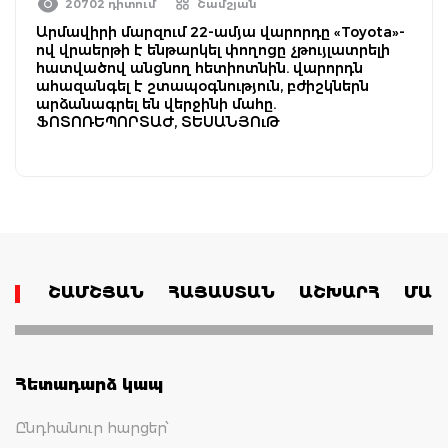
20702 դիտում
Շամշյան
Արմավիրի մարզում 22-ամյա վարորդը «Toyota»-
ով վրաերթի է ենթարկել փողոցը չթույլատրելի
հատվածով անցնող հետիոտնին. վարորդն
ահազանգել է շտապօգնություն, բժիշկներն
արձանագրել են վերջինի մահը.
ՖՈՏՈՌԵՊՈՐՏԱԺ, ՏԵՍԱՆՅՈւԹ
ՇԱՄՇՅԱՆ
ՀԱՅԱՍՏԱՆ
ԱՇԽԱՐՀ
ՄԱՄ
Հետադարձ կապ
Ընդհանուր հարցեր՝