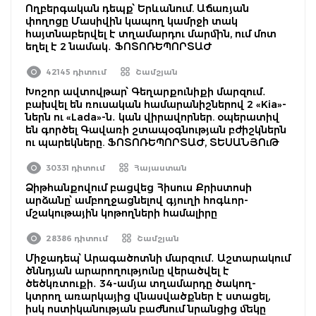
Ողբերգական դեպք՝ Երևանում. Աճառյան
փողոցը Մասիվին կապող կամրջի տակ
հայտնաբերվել է տղամարդու մարմին, ում մոտ
եղել է 2 նամակ․ ՖՈՏՈՌԵՊՈՐՏԱԺ
42145 դիտում
Շամշյան
Խոշոր ավտովթար՝ Գեղարքունիքի մարզում․
բախվել են ռուսական համարանիշներով 2 «Kia»-
ներն ու «Lada»-ն․ կան վիրավորներ. օպերատիվ
են գործել Գավառի շտապօգնության բժիշկներն
ու պարեկները. ՖՈՏՈՌԵՊՈՐՏԱԺ, ՏԵՍԱՆՅՈւԹ
30331 դիտում
Հայաստան
Ձիթհանքովում բացվեց Հիսուս Քրիստոսի
արձանը՝ ամբողջացնելով գյուղի հոգևոր-
մշակութային կոթողների համալիրը
28386 դիտում
Շամշյան
Միջադեպ՝ Արագածոտնի մարզում․ Աշտարակում
ծննդյան արարողությունը վերածվել է
ծեծկռտուքի․ 34-ամյա տղամարդը ծակող-
կտրող առարկայից վնասվածքներ է ստացել,
իսկ ոստիկանության բաժնում նրանցից մեկը