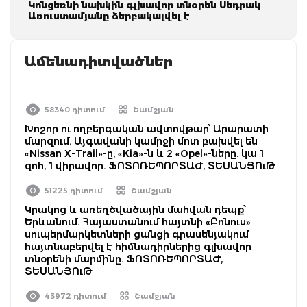
Կոնցեռնի նախկին գլխավոր տնօրեն Սեդրակ
Առուստամյանը ձերբակալվել է
Ամենադիտվածներ
58340 դիտում
Շամշյան
Խոշոր ու ողբերգական ավտովթար՝ Արարատի
մարզում. Այգավանի կամրջի մոտ բախվել են
«Nissan X-Trail»-ը, «Kia»-ն և 2 «Opel»-ները. կա 1
զոհ, 1 վիրավոր. ՖՈՏՈՌԵՊՈՐՏԱԺ, ՏԵՍԱՆՅՈւԹ
51225 դիտում
Շամշյան
Կրակոց և առեղծվածային մահվան դեպք՝
Երևանում. Հայաստանում հայտնի «Բոնուս»
սուպերմարկետների ցանցի գրասենյակում
հայտնաբերվել է հիմնադիրներից գլխավոր
տնօրենի մարմինը. ՖՈՏՈՌԵՊՈՐՏԱԺ,
ՏԵՍԱՆՅՈւԹ
43972 դիտում
Շամշյան