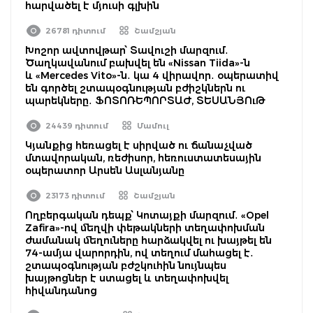
հարվածել է մյուսի գլխին
26781 դիտում
Շամշյան
Խոշոր ավտովթար՝ Տավուշի մարզում․
Ծաղկավանում բախվել են «Nissan Tiida»-ն
և «Mercedes Vito»-ն․ կա 4 վիրավոր․ օպերատիվ
են գործել շտապօգնության բժիշկներն ու
պարեկները․ ՖՈՏՈՌԵՊՈՐՏԱԺ, ՏԵՍԱՆՅՈւԹ
24439 դիտում
Մամուլ
Կյանքից հեռացել է սիրված ու ճանաչված
մտավորական, ռեժիսոր, հեռուստատեսային
օպերատոր Արսեն Ասլանյանը
23173 դիտում
Շամշյան
Ողբերգական դեպք՝ Կոտայքի մարզում․ «Opel
Zafira»-ով մեղվի փեթակների տեղափոխման
ժամանակ մեղուները հարձակվել ու խայթել են
74-ամյա վարորդին, ով տեղում մահացել է․
շտապօգնության բժշկուհին նույնպես
խայթոցներ է ստացել և տեղափոխվել
հիվանդանոց