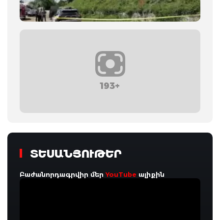
193+
ՏԵՍԱՆՅՈՒԹԵՐ
Բաժանորդագրվիր մեր
YouTube
ալիքին