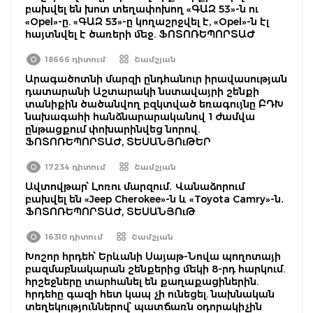
բախվել են խոտ տեղափոխող «ԳԱԶ 53»-ն ու
«Opel»-ը. «ԳԱԶ 53»-ը կողաշրջվել է, «Opel»-ն էլ
հայտնվել է ծառերի մեջ. ՖՈՏՈՌԵՊՈՐՏԱԺ
18666 դիտում
Շամշյան
Արագածոտնի մարզի ընդհանուր իրավասության
դատարանի Աշտարակի նստավայրի շենքի
տանիքին ծածանվող բզկտված եռագույնը ԲԴԽ
նախագահի հանձնարարականով 1 ժամվա
ընթացքում փոխարինվեց նորով.
ՖՈՏՈՌԵՊՈՐՏԱԺ, ՏԵՍԱՆՅՈւԹԵՐ
17234 դիտում
Շամշյան
Ավտովթար՝ Լոռու մարզում․ Վանաձորում
բախվել են «Jeep Cherokee»-ն և «Toyota Camry»-ն․
ՖՈՏՈՌԵՊՈՐՏԱԺ, ՏԵՍԱՆՅՈւԹ
16310 դիտում
Շամշյան
Խոշոր հրդեհ՝ Երևանի Սայաթ-Նովա պողոտայի
բազմաբնակարան շենքերից մեկի 8-րդ հարկում.
հրշեջները տարհանել են քաղաքացիներին.
հրդեհը գազի հետ կապ չի ունեցել. նախնական
տեղեկություններով՝ պատճառն օդորակիչին