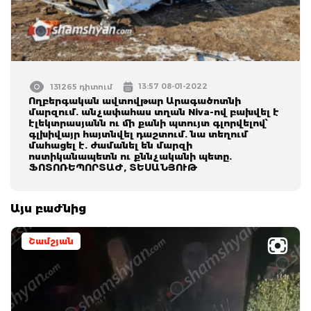
13:57 08-01-2022
131265 դիտում
Ողբերգական ավտովթար Արագածոտնի
մարզում. անչափահաս տղան Niva-ով բախվել է
էլեկտրասյանն ու մի քանի պտույտ գլորվելով՝
գլխիվայր հայտնվել դաշտում. նա տեղում
մահացել է. ժամանել են մարզի
ոստիկանապետն ու քննչականի պետը.
ՖՈՏՈՌԵՊՈՐՏԱԺ, ՏԵՍԱՆՅՈՒԹ
Այս բաժնից
Շամշյան