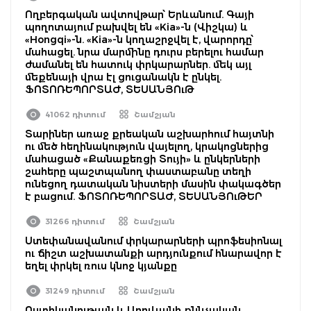
Ողբերգական ավտովթար՝ Երևանում. Գայի
պողոտայում բախվել են «Kia»-ն (Վիշկա) և
«Hongqi»-ն. «Kia»-ն կողաշրջվել է, վարորդը՝
մահացել. նրա մարմինը դուրս բերելու համար
ժամանել են հատուկ փրկարարներ. մեկ այլ
մեքենայի վրա էլ ցուցանակն է ընկել.
ՖՈՏՈՌԵՊՈՐՏԱԺ, ՏԵՍԱՆՅՈւԹ
41062 դիտում
Շամշյան
Տարիներ առաջ քրեական աշխարհում հայտնի
ու մեծ հեղինակություն վայելող, կրակոցներից
մահացած «Քանաքեռցի Տույի» և ընկերների
շահերը պաշտպանող փաստաբանը տեղի
ունեցող դատական նիստերի մասին փակագծեր
է բացում. ՖՈՏՈՌԵՊՈՐՏԱԺ, ՏԵՍԱՆՅՈւԹԵՐ
31266 դիտում
Շամշյան
Ստեփանավանում փրկարարների պրոֆեսիոնալ
ու ճիշտ աշխատանքի արդյունքում հնարավոր է
եղել փրկել ռուս կնոջ կյանքը
31249 դիտում
Շամշյան
Ոստիկանության և Աբովյանի քննչական