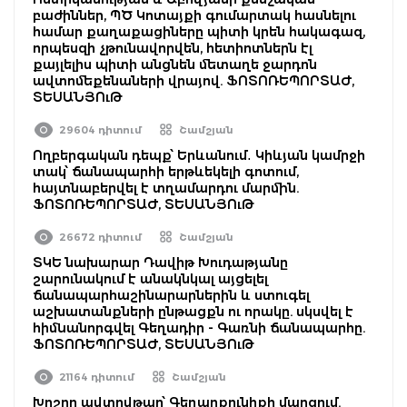
բաժիններ, ՊԾ Կոտայքի գումարտակ հասնելու
համար քաղաքացիները պիտի կրեն հակագազ,
որպեսզի չթունավորվեն, հետիոտներն էլ
քայլելիս պիտի անցնեն մետաղե ջարդոն
ավտոմեքենաների վրայով. ՖՈՏՈՌԵՊՈՐՏԱԺ,
ՏԵՍԱՆՅՈւԹ
29604 դիտում
Շամշյան
Ողբերգական դեպք՝ Երևանում․ Կիևյան կամրջի
տակ՝ ճանապարհի երթևեկելի գոտում,
հայտնաբերվել է տղամարդու մարմին.
ՖՈՏՈՌԵՊՈՐՏԱԺ, ՏԵՍԱՆՅՈւԹ
26672 դիտում
Շամշյան
ՏԿԵ նախարար Դավիթ Խուդաթյանը
շարունակում է անակնկալ այցելել
ճանապարհաշինարարներին և ստուգել
աշխատանքների ընթացքն ու որակը. սկսվել է
հիմնանորգվել Գեղադիր - Գառնի ճանապարհը.
ՖՈՏՈՌԵՊՈՐՏԱԺ, ՏԵՍԱՆՅՈւԹ
21164 դիտում
Շամշյան
Խոշոր ավտովթար՝ Գեղարքունիքի մարզում.