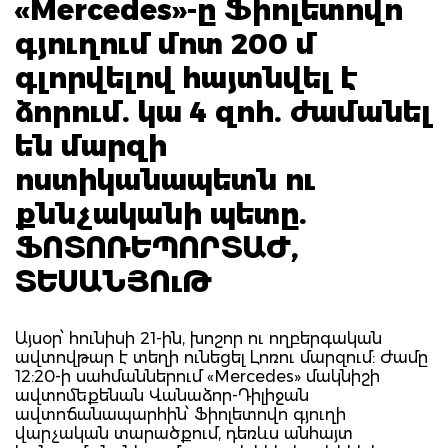
«Mercedes»-ը Ֆիոլետովո
գյուղում մոտ 200 մ
գլորվելով հայտնվել է
ձորում. կա 4 զոհ. ժամանել
են մարզի
ոստիկանապետն ու
քննչականի պետը.
ՖՈՏՈՌԵՊՈՐՏԱԺ,
ՏԵՍԱՆՅՈւԹ
Այսօր՝ հունիսի 21-ին, խոշոր ու ողբերգական
ավտովթար է տեղի ունեցել Լոռու մարզում: Ժամը
12:20-ի սահմաններում «Mercedes» մակնիշի
ավտոմեքենան Վանաձոր-Դիլիջան
ավտոճանապարհին՝ Ֆիոլետովո գյուղի
վարչական տարածքում, դեռևս անհայտ