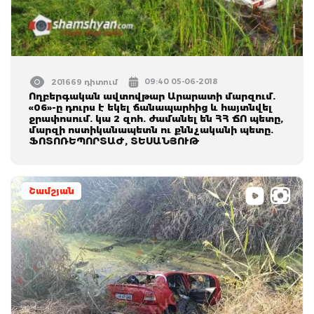
09:40 05-06-2018
201669 դիտում
Ողբերգական ավտովթար Արարատի մարզում.
«06»-ը դուրս է եկել ճանապարհից և հայտնվել
ջրափոսում. կա 2 զոհ. ժամանել են ՀՀ ՃՈ պետը,
մարզի ոստիկանապետն ու քննչականի պետը.
ՖՈՏՈՌԵՊՈՐՏԱԺ, ՏԵՍԱՆՅՈՒԹ
Շամշյան