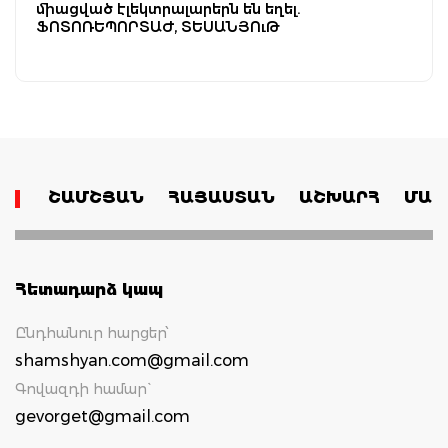
միացված էլեկտրալարերն են եղել.
ՖՈՏՈՌԵՊՈՐՏԱԺ, ՏԵՍԱՆՅՈւԹ
ՇԱՄՇՅԱՆ
ՀԱՅԱՍՏԱՆ
ԱՇԽԱՐՀ
ՄԱՄ
Հետադարձ կապ
Ընդհանուր հարցեր՝
shamshyan.com@gmail.com
Գովազդի համար`
gevorget@gmail.com