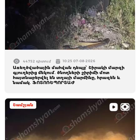
10:25 07-08-2026
44752 դիտում
Առեղծվածային մահվան դեպք՝ Շիրակի մարզի
գյուղերից մեկում․ ծնողների շիրիմի մոտ
հայտնաբերվել են տղայի մարմինը, հրազեն և
նամակ․ ՖՈՏՈՌԵՊՈՐՏԱԺ
Շամշյան