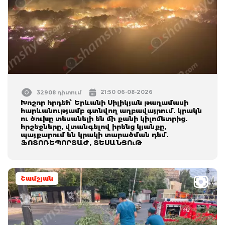
21:50 06-08-2026
32908 դիտում
Խոշոր հրդեհ՝ Երևանի Սիլիկյան թաղամասի
հարևանությամբ գտնվող աղբավայրում. կրակն
ու ծուխը տեսանելի են մի քանի կիլոմետրից.
հրշեջները, վտանգելով իրենց կյանքը,
պայքարում են կրակի տարածման դեմ.
ՖՈՏՈՌԵՊՈՐՏԱԺ, ՏԵՍԱՆՅՈւԹ
Շամշյան