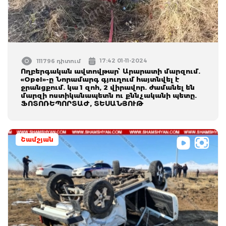
17:42 01-11-2024
111796 դիտում
Ողբերգական ավտովթար՝ Արարատի մարզում.
«Opel»-ը Նորամարգ գյուղում հայտնվել է
ջրանցքում. կա 1 զոհ, 2 վիրավոր. ժամանել են
մարզի ոստիկանապետն ու քննչականի պետը.
ՖՈՏՈՌԵՊՈՐՏԱԺ, ՏԵՍԱՆՅՈՒԹ
Շամշյան