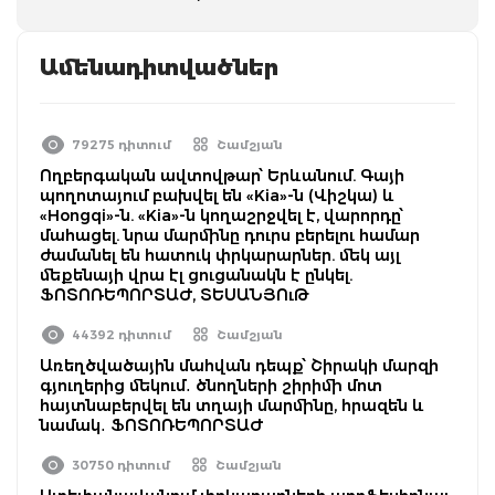
Ամենադիտվածներ
79275 դիտում
Շամշյան
Ողբերգական ավտովթար՝ Երևանում. Գայի
պողոտայում բախվել են «Kia»-ն (Վիշկա) և
«Hongqi»-ն. «Kia»-ն կողաշրջվել է, վարորդը՝
մահացել. նրա մարմինը դուրս բերելու համար
ժամանել են հատուկ փրկարարներ. մեկ այլ
մեքենայի վրա էլ ցուցանակն է ընկել.
ՖՈՏՈՌԵՊՈՐՏԱԺ, ՏԵՍԱՆՅՈւԹ
44392 դիտում
Շամշյան
Առեղծվածային մահվան դեպք՝ Շիրակի մարզի
գյուղերից մեկում․ ծնողների շիրիմի մոտ
հայտնաբերվել են տղայի մարմինը, հրազեն և
նամակ․ ՖՈՏՈՌԵՊՈՐՏԱԺ
30750 դիտում
Շամշյան