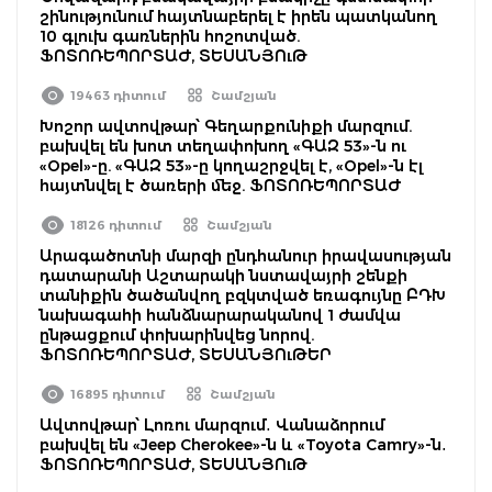
շինությունում հայտնաբերել է իրեն պատկանող
10 գլուխ գառներին հոշոտված.
ՖՈՏՈՌԵՊՈՐՏԱԺ, ՏԵՍԱՆՅՈւԹ
19463 դիտում
Շամշյան
Խոշոր ավտովթար՝ Գեղարքունիքի մարզում.
բախվել են խոտ տեղափոխող «ԳԱԶ 53»-ն ու
«Opel»-ը. «ԳԱԶ 53»-ը կողաշրջվել է, «Opel»-ն էլ
հայտնվել է ծառերի մեջ. ՖՈՏՈՌԵՊՈՐՏԱԺ
18126 դիտում
Շամշյան
Արագածոտնի մարզի ընդհանուր իրավասության
դատարանի Աշտարակի նստավայրի շենքի
տանիքին ծածանվող բզկտված եռագույնը ԲԴԽ
նախագահի հանձնարարականով 1 ժամվա
ընթացքում փոխարինվեց նորով.
ՖՈՏՈՌԵՊՈՐՏԱԺ, ՏԵՍԱՆՅՈւԹԵՐ
16895 դիտում
Շամշյան
Ավտովթար՝ Լոռու մարզում․ Վանաձորում
բախվել են «Jeep Cherokee»-ն և «Toyota Camry»-ն․
ՖՈՏՈՌԵՊՈՐՏԱԺ, ՏԵՍԱՆՅՈւԹ