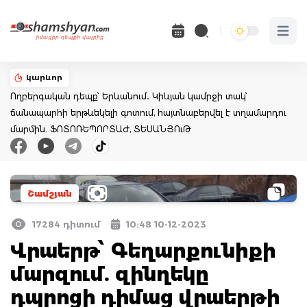
Open 
կարևոր
Ողբերգական դեպք՝ Երևանում․ Կիևյան կամրջի տակ՝
ճանապարհի երթևեկելի գոտում, հայտնաբերվել է տղամարդու
մարմին. ՖՈՏՈՌԵՊՈՐՏԱԺ, ՏԵՍԱՆՅՈւԹ
Շամշյան
17284 դիտում
10:48 10-12-2023
Վրաերթ՝ Գեղարքունիքի
մարզում. զինղեկը
դպրոցի դիմաց վրաերթի