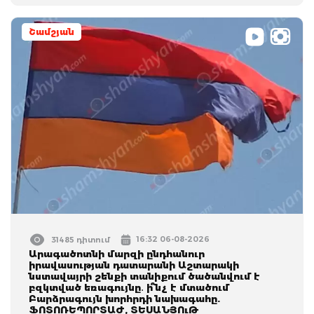
Շամշյան
16:32 06-08-2026
31485 դիտում
Արագածոտնի մարզի ընդհանուր
իրավասության դատարանի Աշտարակի
նստավայրի շենքի տանիքում ծածանվում է
բզկտված եռագույնը․ ի՞նչ է մտածում
Բարձրագույն խորհրդի նախագահը.
ՖՈՏՈՌԵՊՈՐՏԱԺ, ՏԵՍԱՆՅՈւԹ