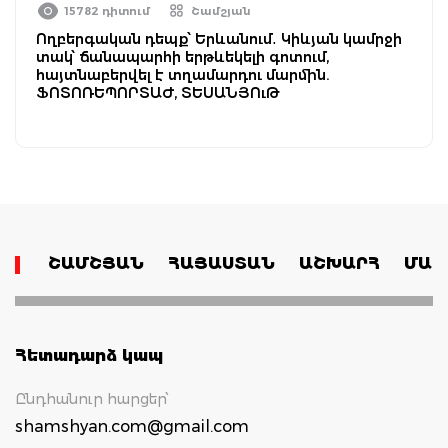
15782 դիտում
Շամշյան
Ողբերգական դեպք՝ Երևանում․ Կիևյան կամրջի
տակ՝ ճանապարհի երթևեկելի գոտում,
հայտնաբերվել է տղամարդու մարմին.
ՖՈՏՈՌԵՊՈՐՏԱԺ, ՏԵՍԱՆՅՈւԹ
ՇԱՄՇՅԱՆ
ՀԱՅԱՍՏԱՆ
ԱՇԽԱՐՀ
ՄԱՄ
Հետադարձ կապ
Ընդհանուր հարցեր՝
shamshyan.com@gmail.com