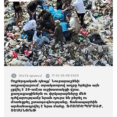
17:34 06-08-2026
111476 դիտում
Ողբերգական դեպք՝ Նուբարաշենի
աղբավայրում. տրակտորով աղբը հրելիս այն
լցվել է 29-ամյա աշխատակցի վրա.
քաղաքացիներն ու փրկարարները մեծ
դժվարությամբ նրան դուրս են բերել ու
մոտեցրել շտապօգնությանը. ճանապարհին
արձանագրվել է նրա մահը. ՖՈՏՈՌԵՊՈՐՏԱԺ,
ՏԵՍԱՆՅՈւԹ