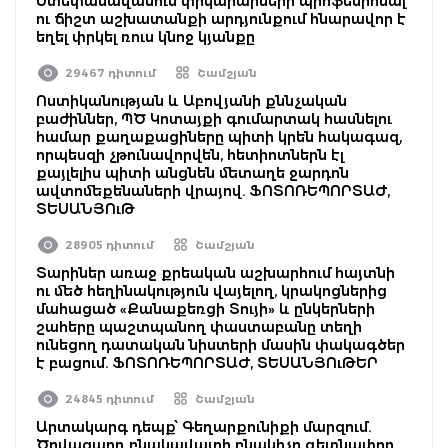
Ստեփանավանում փրկարարների պրոֆեսիոնալ
ու ճիշտ աշխատանքի արդյունքում հնարավոր է
եղել փրկել ռուս կնոջ կյանքը
29467 դիտում
Շամշյան
Ոստիկանության և Աբովյանի քննչական
բաժիններ, ՊԾ Կոտայքի գումարտակ հասնելու
համար քաղաքացիները պիտի կրեն հակագազ,
որպեսզի չթունավորվեն, հետիոտներն էլ
քայլելիս պիտի անցնեն մետաղե ջարդոն
ավտոմեքենաների վրայով. ՖՈՏՈՌԵՊՈՐՏԱԺ,
ՏԵՍԱՆՅՈւԹ
28905 դիտում
Շամշյան
Տարիներ առաջ քրեական աշխարհում հայտնի
ու մեծ հեղինակություն վայելող, կրակոցներից
մահացած «Քանաքեռցի Տույի» և ընկերների
շահերը պաշտպանող փաստաբանը տեղի
ունեցող դատական նիստերի մասին փակագծեր
է բացում. ՖՈՏՈՌԵՊՈՐՏԱԺ, ՏԵՍԱՆՅՈւԹԵՐ
24845 դիտում
Շամշյան
Արտակարգ դեպք՝ Գեղարքունիքի մարզում.
Ծովազարդ բնակավայրի բնակիչը գետնափոր