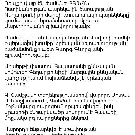
Դեպքի վայր են ժամանել ՀՀ ՆԳՆ
Ոստիկանության պարեկային ծառայության
Գեղարքունիքի մարզի գումարտակի պարեկները՝
գումարտակի հրամանատար Ալբերտ
Մարտիրոսյանի գլխավորությամբ։
Ժամանել է նաև Ոստիկանության Գավառի բաժնի
օպերատիվ խումբը՝ քրեական հետախուզության
բաժանմունքի պետ Գևորգ Գևորգյանի
գլխավորությամբ։
Վրաերթի փաստով Հայաստանի քննչական
կոմիտեի Գեղարքունիքի մարզային քննչական
վարչությունում նախաձեռնվել է քրեական
վարույթ։
Գ. Շամշյանի տեղեկություններով՝ վարորդ Արտակ
Մ.-ն աշխատում է Գանձակ բնակավայրի 1-ին
միջնակարգ դպրոցում՝ որպես զինղեկ, իսկ
վրաերթի ենթարկվածը սովորում է Գավառի
միջնակարգ դպրոցներից մեկում։
Վարորդը ենթարկվել է սթափության