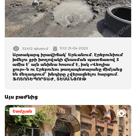
11:12 21-04-2025
32412 դիտում
Արտակարգ իրավիճակ՝ Երևանում. Էրեբունիում
խմելու ջրի խողովակի վնասման պատճառով 3
ամիս է՝ այն անխնա հոսում է, իսկ «Վեոլիա
ջուր»-ն ու Էրեբունու թաղապետարանը միմյանց
են մեղադրում՝ խնդիրը չվերացնելու հարցում.
ՖՈՏՈՌԵՊՈՐՏԱԺ, ՏԵՍԱՆՅՈՒԹ
Այս բաժնից
Շամշյան