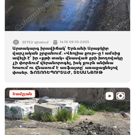
14:16 09-10-2025
35752 դիտում
Արտակարգ իրավիճակ՝ Երևանի Արաբկիր
վարչական շրջանում. «Վեոլիա ջուր»-ը 1 ամսից
ավելի է՝ իր «քթի տակ» վնասված ջրի խողովակը
չի փորձում վերանորոգել, իսկ ջուրն անխնա
հոսում ու վնասում է ասֆալտը՝ առաջացնելով
փոսեր. ՖՈՏՈՌԵՊՈՐՏԱԺ, ՏԵՍԱՆՅՈՒԹ
Շամշյան