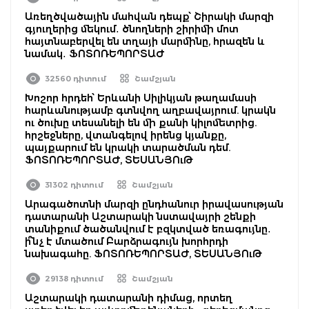
Առեղծվածային մահվան դեպք՝ Շիրակի մարզի
գյուղերից մեկում․ ծնողների շիրիմի մոտ
հայտնաբերվել են տղայի մարմինը, հրազեն և
նամակ․ ՖՈՏՈՌԵՊՈՐՏԱԺ
32560 դիտում
Շամշյան
Խոշոր հրդեհ՝ Երևանի Սիլիկյան թաղամասի
հարևանությամբ գտնվող աղբավայրում. կրակն
ու ծուխը տեսանելի են մի քանի կիլոմետրից.
հրշեջները, վտանգելով իրենց կյանքը,
պայքարում են կրակի տարածման դեմ.
ՖՈՏՈՌԵՊՈՐՏԱԺ, ՏԵՍԱՆՅՈւԹ
31302 դիտում
Շամշյան
Արագածոտնի մարզի ընդհանուր իրավասության
դատարանի Աշտարակի նստավայրի շենքի
տանիքում ծածանվում է բզկտված եռագույնը․
ի՞նչ է մտածում Բարձրագույն խորհրդի
նախագահը. ՖՈՏՈՌԵՊՈՐՏԱԺ, ՏԵՍԱՆՅՈւԹ
29138 դիտում
Շամշյան
Աշտարակի դատարանի դիմաց, որտեղ