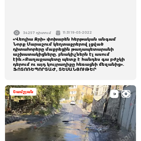
11:31 19-03-2022
34257 դիտում
«Վեոլիա Ջրի» փոխարեն հերթական անգամ
Նորք Մարաշում կեղտաջրերով լցված
դիտահորերը մաքրեցին թաղապետարանի
աշխատակիցները. բնակիչներն էլ ասում
էին.«Քաղաքապետը պետք է հանդես գա բժշկի
դերում ու այդ կույրաղիքը հեռացնի մեզանից».
ՖՈՏՈՌԵՊՈՐՏԱԺ, ՏԵՍԱՆՅՈՒԹԵՐ
Շամշյան