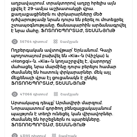
աղբավայրում. տրակտորով աղբը հրելիս այն
լցվել է 29-ամյա աշխատակցի վրա.
քաղաքացիներն ու փրկարարները մեծ
դժվարությամբ նրան դուրս են բերել ու մոտեցրել
շտապօգնությանը. ճանապարհին արձանագրվել
է նրա մահը. ՖՈՏՈՌԵՊՈՐՏԱԺ, ՏԵՍԱՆՅՈւԹ
56764 դիտում
Շամշյան
Ողբերգական ավտովթար՝ Երևանում. Գայի
պողոտայում բախվել են «Kia»-ն (Վիշկա) և
«Hongqi»-ն. «Kia»-ն կողաշրջվել է, վարորդը՝
մահացել. նրա մարմինը դուրս բերելու համար
ժամանել են հատուկ փրկարարներ. մեկ այլ
մեքենայի վրա էլ ցուցանակն է ընկել.
ՖՈՏՈՌԵՊՈՐՏԱԺ, ՏԵՍԱՆՅՈւԹ
47066 դիտում
Շամշյան
Արտակարգ դեպք՝ Արմավիրի մարզում.
Նորապատում գործող բենզալցակայանում
պայթյուն է տեղի ունեցել. կան վիրավորներ.
ժամանել են հրշեջներն ու պարեկները.
ՖՈՏՈՌԵՊՈՐՏԱԺ, ՏԵՍԱՆՅՈւԹ
43195 դիտում
Շամշյան