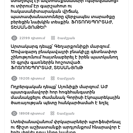
ստեղծվել էր ավտոմեքենաների «գերեզմանոց»
ու տիրում էր գարշահոտ ու
հակասանիտարական վիճակ,
պատասխանատուները վերջապես տարածքը
բերեցին նախկին տեսքին. ՖՈՏՈՌԵՊՈՐՏԱԺ,
ՏԵՍԱՆՅՈւԹԵՐ
22199 դիտում
Շամշյան
Արտակարգ դեպք՝ Գեղարքունիքի մարզում.
Ծովազարդ բնակավայրի բնակիչը գետնափոր
շինությունում հայտնաբերել է իրեն պատկանող
10 գլուխ գառներին հոշոտված.
ՖՈՏՈՌԵՊՈՐՏԱԺ, ՏԵՍԱՆՅՈւԹ
19205 դիտում
Շամշյան
Ողբերգական դեպք՝ Սյունիքի մարզում. ԱԺ
պատգամավորի հոր հոգեհանգստին
մասնակցելու ժամանակ Գորիսի էկոպարեկային
ծառայության պետը հանկարծամահ է եղել
18908 դիտում
Շամշյան
Ստեփանավանում փրկարարների պրոֆեսիոնալ
ու ճիշտ աշխատանքի արդյունքում հնարավոր է
եղել փրկել ռուս կնոջ կյանքը