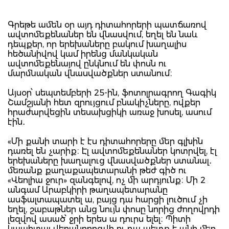
Գրեթե ամեն օր այդ դիտահորերի պատճառով
ավտոմեքենաներ են վնասվում, եղել են նաև
դեպքեր, որ երեխաները բակում խաղալիս
հեծանիվով կամ իրենց մանկական
ավտոմեքենայով ընկնում են փոսն ու
մարմնական վնասվածքներ ստանում։
Այսօր՝ սեպտեմբերի 25-ին, ֆոտոլրագրող Գագիկ
Շամշյանի հետ զրույցում բնակիչները, ովքեր
հրաժարվեցին տեսախցիկի առաջ խոսել, ասում
էին․
«Մի քանի տարի է էս դիտահորերը մեր գլխին
դառել են չարիք։ Էլ ավտոմեքենաներ կոտրվել, էլ
երեխաները խաղալուց վնասվածքներ ստանալ․
մեռանք քաղաքապետարանի թեժ գիծ ու
«Վեոլիա ջուր» զանգելով, ոչ մի արդյունք։ Մի 2
անգամ Արաբկիրի թաղապետարանը
ասֆալտապատել ա, բայց դա հարցի լուծում չի
եղել, շաբաթներ անց նույն փոսը նորից ժողովրդի
լեզվով ասած՝ ջրի երես ա դուրս ելել։ Պիտի
կապիտալ վերանորոգվի ու դա պետք է անի մեր