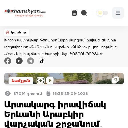
Open 
կարևոր
Խոշոր ավտովթար՝ Գեղարքունիքի մարզում. բախվել են խոտ
տեղափոխող «ԳԱԶ 53»-ն ու «Opel»-ը. «ԳԱԶ 53»-ը կողաշրջվել է,
«Opel»-ն էլ հայտնվել է ծառերի մեջ. ՖՈՏՈՌԵՊՈՐՏԱԺ
Շամշյան
87091 դիտում
16:33 25-09-2023
Արտակարգ իրավիճակ
Երևանի Արաբկիր
վարչական շրջանում․