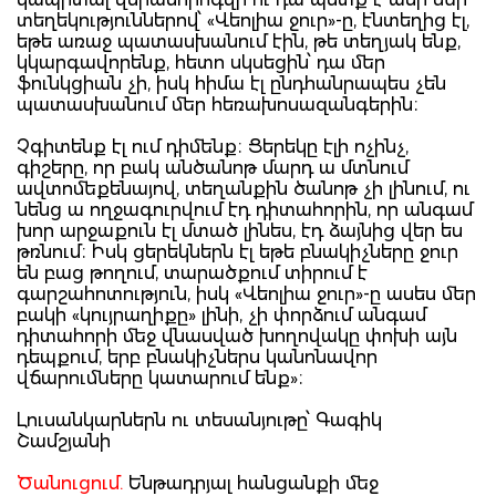
տեղեկություններով՝ «Վեոլիա ջուր»-ը, էնտեղից էլ,
եթե առաջ պատասխանում էին, թե տեղյակ ենք,
կկարգավորենք, հետո սկսեցին՝ դա մեր
ֆունկցիան չի, իսկ հիմա էլ ընդհանրապես չեն
պատասխանում մեր հեռախոսազանգերին։
Չգիտենք էլ ում դիմենք։ Ցերեկը էլի ոչինչ,
գիշերը, որ բակ անծանոթ մարդ ա մտնում
ավտոմեքենայով, տեղանքին ծանոթ չի լինում, ու
նենց ա ողջագուրվում էդ դիտահորին, որ անգամ
խոր արջաքուն էլ մտած լինես, էդ ձայնից վեր ես
թռնում։ Իսկ ցերեկներն էլ եթե բնակիչները ջուր
են բաց թողում, տարածքում տիրում է
գարշահոտություն, իսկ «Վեոլիա ջուր»-ը ասես մեր
բակի «կույրաղիքը» լինի, չի փորձում անգամ
դիտահորի մեջ վնասված խողովակը փոխի այն
դեպքում, երբ բնակիչներս կանոնավոր
վճարումները կատարում ենք»։
Լուսանկարներն ու տեսանյութը՝ Գագիկ
Շամշյանի
Ծանուցում.
Ենթադրյալ հանցանքի մեջ