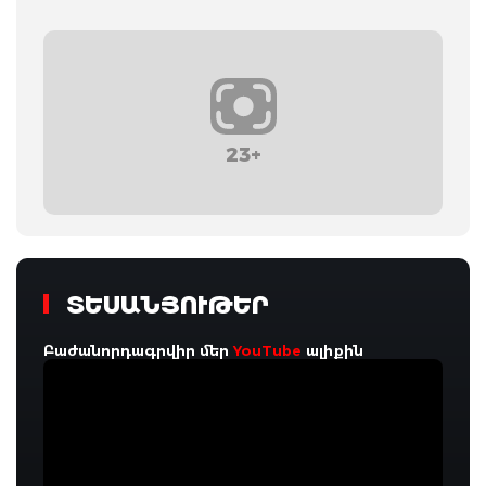
23+
ՏԵՍԱՆՅՈՒԹԵՐ
Բաժանորդագրվիր մեր
YouTube
ալիքին