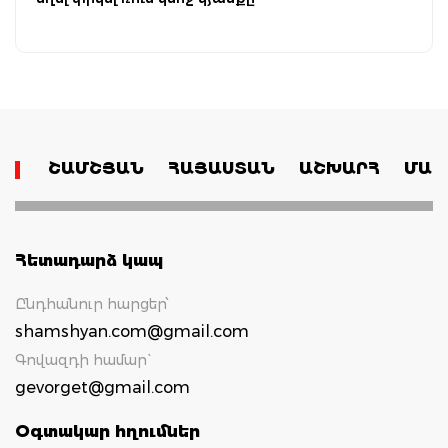
ՇԱՄՇՅԱՆ
ՀԱՅԱՍՏԱՆ
ԱՇԽԱՐՀ
ՄԱՄ
Հետադարձ կապ
Ընդհանուր հարցեր՝
shamshyan.com@gmail.com
Գովազդի համար`
gevorget@gmail.com
Օգտակար հղումներ