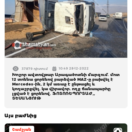
10:49 28-12-2022
37879 դիտում
Խոշոր ավտովթար Արագածոտնի մարզում․ մոտ
12 տոննա ցորենով բարձված MAZ-ը բախվել է
Mercedes-ին, 2 կմ առաջ է ընթացել և
կողաշրջվել. կա վիրավոր. ողջ ճանապարհը
լցված է ցորենով․ ՖՈՏՈՌԵՊՈՐՏԱԺ,,
ՏԵՍԱՆՅՈՒԹ
Այս բաժնից
Շամշյան