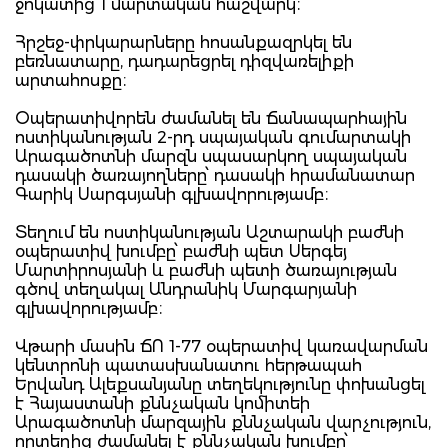
ջոկատից 1 մարտական հաշվարկ։
Հրշեջ-փրկարարները հոսանքազրկել են
բեռնատարը, դադարեցրել դիզվառելիքի
արտահոսքը։
Օպերատիվորեն ժամանել են Ճանապարհային
ոստիկանության 2-րդ սպայական գումարտակի
Արագածոտնի մարզն սպասարկող սպայական
դասակի ծառայողները՝ դասակի հրամանատար
Գարիկ Սարգսյանի գլխավորությամբ։
Տեղում են ոստիկանության Աշտարակի բաժնի
օպերատիվ խումբը՝ բաժնի պետ Սերգեյ
Մարտիրոսյանի և բաժնի պետի ծառայության
գծով տեղակալ Անդրանիկ Մարգարյանի
գլխավորությամբ։
Վթարի մասին ՃՈ 1-77 օպերատիվ կառավարման
կենտրոնի պատասխանատու հերթապահ
Երվանդ Ալեքսանյանը տեղեկությունը փոխանցել
է Հայաստանի քննչական կոմիտեի
Արագածոտնի մարզային քննչական վարչություն,
որտեղից ժամանել է քննչական խումբը՝