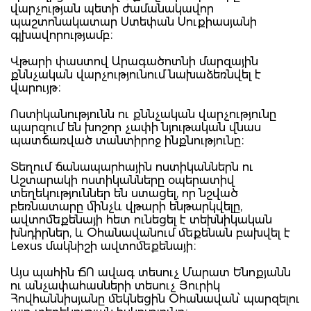
վարչության պետի ժամանակավոր
պաշտոնակատար Ստեփան Սուքիասյանի
գլխավորությամբ։
Վթարի փաստով Արագածոտնի մարզային
քննչական վարչությունում նախաձեռնվել է
վարույթ։
Ոստիկանությունն ու քննչական վարչությունը
պարզում են խոշոր չափի նյութական վնաս
պատճառված տանտիրոջ ինքնությունը։
Տեղում ճանապարհային ոստիկաններն ու
Աշտարակի ոստիկանները օպերատիվ
տեղեկություններ են ստացել, որ նշված
բեռնատարը մինչև վթարի ենթարկվելը,
ավտոմեքենայի հետ ունեցել է տեխնիկական
խնդիրներ, և Օհանավանում մեքենան բախվել է
Lexus մակնիշի ավտոմեքենայի։
Այս պահին ՃՈ ավագ տեսուչ Մարատ Ենոքյանն
ու անչափահասների տեսուչ Յուրիկ
Հովհաննիսյանը մեկնեցին Օհանավան՝ պարզելու