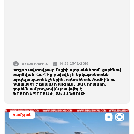
14:56 25-12-2018
66685 դիտում
Խոշոր ավտովթար Ուշիի ոլորաններոմ. ցորենով
բարձված КамАЗ-ը բախվել է երկաթբետոնե
արգելապատնեշներին, այնուհետև Audi-ին ու
հայտնվել է բնակչի այգում. կա վիրավոր.
ցորենն ամբողջովին թափվել է.
ՖՈՏՈՌԵՊՈՐՏԱԺ, ՏԵՍԱՆՅՈՒԹ
Շամշյան