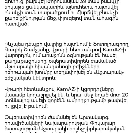
գոտուց, բախվել Թորոմանյան 39 տան բնակչի
երկաթե ցանկապատին, այնուհետև հայտնվել
բնակչի տան տարածքում ու մխրճվել բնակչի
քարե շինության մեջ, փլուզելով տան ահագին
հատված։
Ինչպես դեպքի վայրից հայտնում է ֆոտոլրագրող
Գագիկ Շամշյանը, վթարի հետևանքով KamAZ-ի
վարորդին, ում առաջինն օգնության են հասել
քաղաքացիները, օպերատիվորեն ժամանած
Աշտարակի հիվանդանոցի բժիշկների
հերթապահ խումբը տեղափոխել են «Աշտարակ»
բժշկական կենտրոն։
Վթարի հետևանքով KamAZ-ի կցորդիչները
մասամբ կողաշրջվել են, և նրա մեջ եղած մոտ 20
տոննայից ավելի ցորենն ամբողջությամբ թափվել
ու լցվել է բակում։
Օպերատիվորեն ժամանել են Արտակարգ
իրավիճակների նախարարության Փրկարար
ծառայության Աշտարակի հրշեջ-փրկարակական