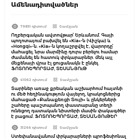
Ամենադիտվածներ
79851 դիտում
Շամշյան
Ողբերգական ավտովթար՝ Երևանում. Գայի
պողոտայում բախվել են «Kia»-ն (Վիշկա) և
«Hongqi»-ն. «Kia»-ն կողաշրջվել է, վարորդը՝
մահացել. նրա մարմինը դուրս բերելու համար
ժամանել են հատուկ փրկարարներ. մեկ այլ
մեքենայի վրա էլ ցուցանակն է ընկել.
ՖՈՏՈՌԵՊՈՐՏԱԺ, ՏԵՍԱՆՅՈւԹ
41062 դիտում
Շամշյան
Տարիներ առաջ քրեական աշխարհում հայտնի
ու մեծ հեղինակություն վայելող, կրակոցներից
մահացած «Քանաքեռցի Տույի» և ընկերների
շահերը պաշտպանող փաստաբանը տեղի
ունեցող դատական նիստերի մասին փակագծեր
է բացում. ՖՈՏՈՌԵՊՈՐՏԱԺ, ՏԵՍԱՆՅՈւԹԵՐ
31266 դիտում
Շամշյան
Ստեփանավանում փրկարարների պրոֆեսիոնալ