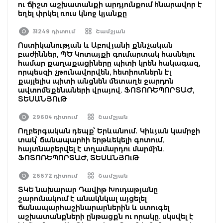
ու ճիշտ աշխատանքի արդյունքում հնարավոր է
եղել փրկել ռուս կնոջ կյանքը
31249 դիտում
Շամշյան
Ոստիկանության և Աբովյանի քննչական
բաժիններ, ՊԾ Կոտայքի գումարտակ հասնելու
համար քաղաքացիները պիտի կրեն հակագազ,
որպեսզի չթունավորվեն, հետիոտներն էլ
քայլելիս պիտի անցնեն մետաղե ջարդոն
ավտոմեքենաների վրայով. ՖՈՏՈՌԵՊՈՐՏԱԺ,
ՏԵՍԱՆՅՈւԹ
29604 դիտում
Շամշյան
Ողբերգական դեպք՝ Երևանում․ Կիևյան կամրջի
տակ՝ ճանապարհի երթևեկելի գոտում,
հայտնաբերվել է տղամարդու մարմին.
ՖՈՏՈՌԵՊՈՐՏԱԺ, ՏԵՍԱՆՅՈւԹ
26672 դիտում
Շամշյան
ՏԿԵ նախարար Դավիթ Խուդաթյանը
շարունակում է անակնկալ այցելել
ճանապարհաշինարարներին և ստուգել
աշխատանքների ընթացքն ու որակը. սկսվել է