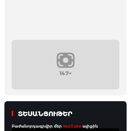
147+
ՏԵՍԱՆՅՈՒԹԵՐ
Բաժանորդագրվիր մեր
YouTube
ալիքին