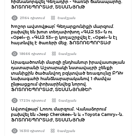
հիմնանորգվել Գեղադիր - Գառնի ճանապարհը.
ՖՈՏՈՌԵՊՈՐՏԱԺ, ՏԵՍԱՆՅՈւԹ
21164 դիտում
Շամշյան
Խոշոր ավտովթար՝ Գեղարքունիքի մարզում.
բախվել են խոտ տեղափոխող «ԳԱԶ 53»-ն ու
«Opel»-ը. «ԳԱԶ 53»-ը կողաշրջվել է, «Opel»-ն էլ
հայտնվել է ծառերի մեջ. ՖՈՏՈՌԵՊՈՐՏԱԺ
18666 դիտում
Շամշյան
Արագածոտնի մարզի ընդհանուր իրավասության
դատարանի Աշտարակի նստավայրի շենքի
տանիքին ծածանվող բզկտված եռագույնը ԲԴԽ
նախագահի հանձնարարականով 1 ժամվա
ընթացքում փոխարինվեց նորով.
ՖՈՏՈՌԵՊՈՐՏԱԺ, ՏԵՍԱՆՅՈւԹԵՐ
17234 դիտում
Շամշյան
Ավտովթար՝ Լոռու մարզում․ Վանաձորում
բախվել են «Jeep Cherokee»-ն և «Toyota Camry»-ն․
ՖՈՏՈՌԵՊՈՐՏԱԺ, ՏԵՍԱՆՅՈւԹ
16310 դիտում
Շամշյան