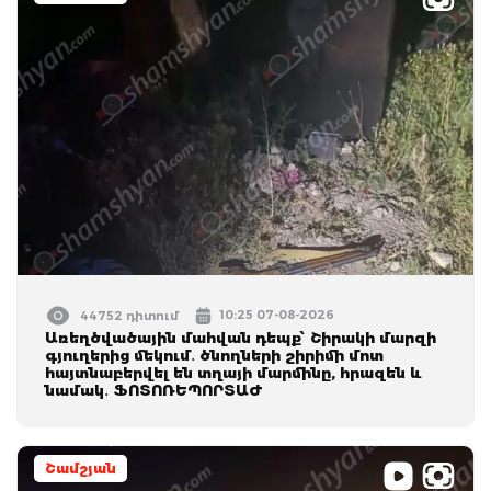
10:25 07-08-2026
44752 դիտում
Առեղծվածային մահվան դեպք՝ Շիրակի մարզի
գյուղերից մեկում․ ծնողների շիրիմի մոտ
հայտնաբերվել են տղայի մարմինը, հրազեն և
նամակ․ ՖՈՏՈՌԵՊՈՐՏԱԺ
Շամշյան