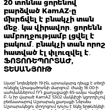
20 տոննա ցորենով
բարձված KamAZ-ը
մխրճվել է բնակչի տան
մեջ․ կա վիրավոր․ ցորենն
ամբողջությամբ լցվել է
բակում․ բնակչի տան որոշ
հատված էլ փլուզվել է․
ՖՈՏՈՌԵՊՈՐՏԱԺ,
ՏԵՍԱՆՅՈՒԹ
Այսօր՝ նոյեմբերի 19-ին, արտակարգ դեպք է տեղի
ունեցել Արագածոտնի մարզում։ Ժամը 16։00-ի
սահմաններում ՌԴ քաղաքացի 65-ամյա Վալերի
Բ․-ն իր վարած KamAZ 5302 մակնիշի կցորդիչով
բեռնատարով Աշտարակ քաղաքի Ներսես
Աշտարակեցու փողոցում դուրս է եկել երթևեկելի