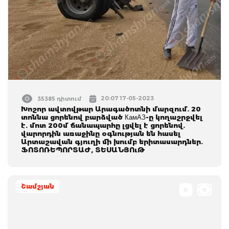
20:07 17-05-2023
35385 դիտում
Խոշոր ավտովթար Արագածոտնի մարզում. 20
տոննա ցորենով բարձված КамАЗ-ը կողաշրջվել
է. մոտ 200մ ճանապարհը լցվել է ցորենով.
վարորդին առաջինը օգնության են հասել
Արտաշավան գյուղի մի խումբ երիտասարդներ.
ՖՈՏՈՌԵՊՈՐՏԱԺ, ՏԵՍԱՆՅՈւԹ
Շամշյան