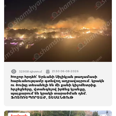
21:50 06-08-2026
32908 դիտում
Խոշոր հրդեհ՝ Երևանի Սիլիկյան թաղամասի
հարևանությամբ գտնվող աղբավայրում. կրակն
ու ծուխը տեսանելի են մի քանի կիլոմետրից.
հրշեջները, վտանգելով իրենց կյանքը,
պայքարում են կրակի տարածման դեմ.
ՖՈՏՈՌԵՊՈՐՏԱԺ, ՏԵՍԱՆՅՈւԹ
Շամշյան