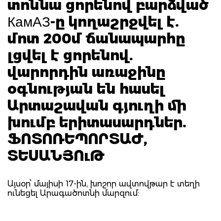
տոննա ցորենով բարձված
КамАЗ-ը կողաշրջվել է.
մոտ 200մ ճանապարհը
լցվել է ցորենով.
վարորդին առաջինը
օգնության են հասել
Արտաշավան գյուղի մի
խումբ երիտասարդներ.
ՖՈՏՈՌԵՊՈՐՏԱԺ,
ՏԵՍԱՆՅՈւԹ
Այսօր՝ մայիսի 17-ին, խոշոր ավտովթար է տեղի
ունեցել Արագածոտնի մարզում: