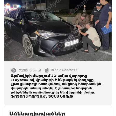
10:56 05-08-2026
72313 դիտում
Արմավիրի մարզում 22-ամյա վարորդը
«Toyota»-ով վրաերթի է ենթարկել փողոցը
չթույլատրելի հատվածով անցնող հետիոտնին.
վարորդն ահազանգել է շտապօգնություն,
բժիշկներն արձանագրել են վերջինի մահը.
ՖՈՏՈՌԵՊՈՐՏԱԺ, ՏԵՍԱՆՅՈւԹ
Ամենադիտվածներ