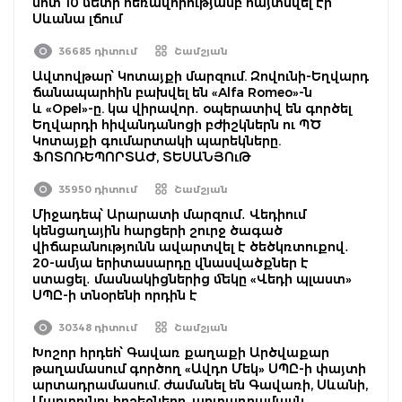
մոտ 10 մետր հեռավորությամբ հայտնվել էր
Սևանա լճում
36685 դիտում
Շամշյան
Ավտովթար՝ Կոտայքի մարզում. Զովունի-Եղվարդ
ճանապարհին բախվել են «Alfa Romeo»-ն
և «Opel»-ը. կա վիրավոր․ օպերատիվ են գործել
Եղվարդի հիվանդանոցի բժիշկներն ու ՊԾ
Կոտայքի գումարտակի պարեկները.
ՖՈՏՈՌԵՊՈՐՏԱԺ, ՏԵՍԱՆՅՈւԹ
35950 դիտում
Շամշյան
Միջադեպ՝ Արարատի մարզում․ Վեդիում
կենցաղային հարցերի շուրջ ծագած
վիճաբանությունն ավարտվել է ծեծկռտուքով․
20-ամյա երիտասարդը վնասվածքներ է
ստացել․ մասնակիցներից մեկը «Վեդի պլաստ»
ՍՊԸ-ի տնօրենի որդին է
30348 դիտում
Շամշյան
Խոշոր հրդեհ՝ Գավառ քաղաքի Արծվաքար
թաղամասում գործող «Ավդո Մեկ» ՍՊԸ-ի փայտի
արտադրամասում. ժամանել են Գավառի, Սևանի,
Մարտունու հրշեջները. արտադրամասն