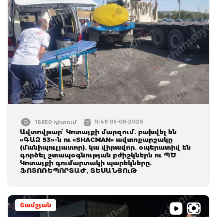
11:49 05-08-2026
16850 դիտում
Ավտովթար՝ Կոտայքի մարզում. բախվել են
«ԳԱԶ 53»-ն ու «SHACMAN» ավտոքարշակը
(մանիպուլյատոր). կա վիրավոր. օպերատիվ են
գործել շտապօգնության բժիշկներն ու ՊԾ
Կոտայքի գումարտակի պարեկները.
ՖՈՏՈՌԵՊՈՐՏԱԺ, ՏԵՍԱՆՅՈւԹ
Շամշյան