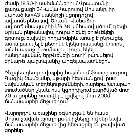
Ժամը 18:30-ի սահմաններում Վրաստանի
քաղաքացի 34-ամյա Կաբուլով Սոսլանը, իր
վարած КамАЗ մակնիշի կցորդիչով
ավտոմեքենայով, Երևան-Վանաձոր
ավտոճանապարհի Մ3 38 կմ հատվածում՝ դեպի
Երևան ընթանալիս, դուրս է եկել երթևեկելի
գոտուց, բախվել հողաթմբին, առաջ է ընթացել,
ապա բախվել է բետոնե էլեկտրասյանը, կոտրել
այն և առաջ ընթանալով դուրս եկել
հանդիպակաց երթևեկելի գոտի՝ բախվելով
երկաթե պաշտպանիչ արգելապատնեշին:
Ինչպես դեպքի վայրից հայտնում ֆոտոլրագրող
Գագիկ Շամշյանը, վթարի հետևանքով, ըստ
նախնական տեղեկությունների, բարեբախտաբար,
տուժածներ չկան, իսկ կցորդիչում բարձված մոտ
20 տ ցորենը թափվել է՝ լցվելով մոտ 200մ
ճանապարհի մեջտեղում:
Վարորդին առաջինը օգնության են հասել
Արտաշավան գյուղի բանկիչները, ովքեր նախ
ճանապարհի մեջտեղից հեռացրել են թափված
ցորենը: