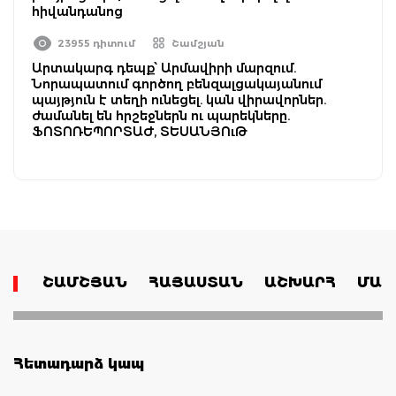
հիվանդանոց
23955 դիտում
Շամշյան
Արտակարգ դեպք՝ Արմավիրի մարզում.
Նորապատում գործող բենզալցակայանում
պայթյուն է տեղի ունեցել. կան վիրավորներ.
ժամանել են հրշեջներն ու պարեկները.
ՖՈՏՈՌԵՊՈՐՏԱԺ, ՏԵՍԱՆՅՈւԹ
ՇԱՄՇՅԱՆ
ՀԱՅԱՍՏԱՆ
ԱՇԽԱՐՀ
ՄԱՄ
Հետադարձ կապ