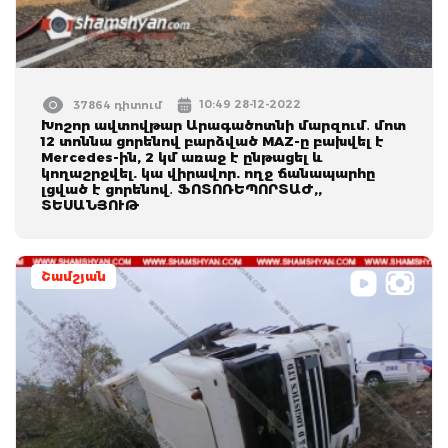
10:49 28-12-2022
37864 դիտում
Խոշոր ավտովթար Արագածոտնի մարզում․ մոտ
12 տոննա ցորենով բարձված MAZ-ը բախվել է
Mercedes-ին, 2 կմ առաջ է ընթացել և
կողաշրջվել. կա վիրավոր. ողջ ճանապարհը
լցված է ցորենով․ ՖՈՏՈՌԵՊՈՐՏԱԺ,,
ՏԵՍԱՆՅՈՒԹ
Շամշյան