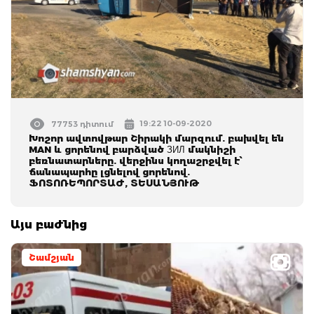
19:22 10-09-2020
77753 դիտում
Խոշոր ավտովթար Շիրակի մարզում. բախվել են
MAN և ցորենով բարձված ЗИЛ մակնիշի
բեռնատարները. վերջինս կողաշրջվել է՝
ճանապարհը լցնելով ցորենով.
ՖՈՏՈՌԵՊՈՐՏԱԺ, ՏԵՍԱՆՅՈՒԹ
Այս բաժնից
Շամշյան