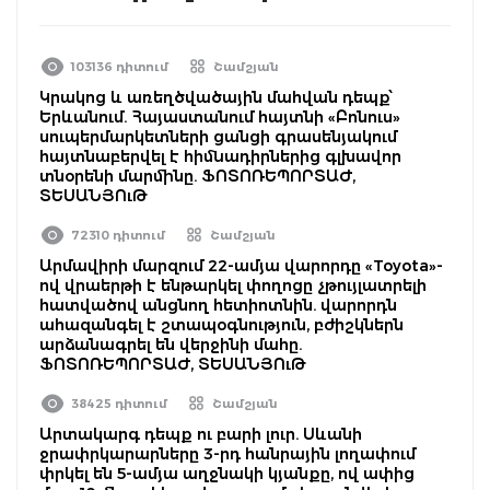
103136 դիտում
Շամշյան
Կրակոց և առեղծվածային մահվան դեպք՝
Երևանում. Հայաստանում հայտնի «Բոնուս»
սուպերմարկետների ցանցի գրասենյակում
հայտնաբերվել է հիմնադիրներից գլխավոր
տնօրենի մարմինը. ՖՈՏՈՌԵՊՈՐՏԱԺ,
ՏԵՍԱՆՅՈւԹ
72310 դիտում
Շամշյան
Արմավիրի մարզում 22-ամյա վարորդը «Toyota»-
ով վրաերթի է ենթարկել փողոցը չթույլատրելի
հատվածով անցնող հետիոտնին. վարորդն
ահազանգել է շտապօգնություն, բժիշկներն
արձանագրել են վերջինի մահը.
ՖՈՏՈՌԵՊՈՐՏԱԺ, ՏԵՍԱՆՅՈւԹ
38425 դիտում
Շամշյան
Արտակարգ դեպք ու բարի լուր. Սևանի
ջրափրկարարները 3-րդ հանրային լողափում
փրկել են 5-ամյա աղջնակի կյանքը, ով ափից