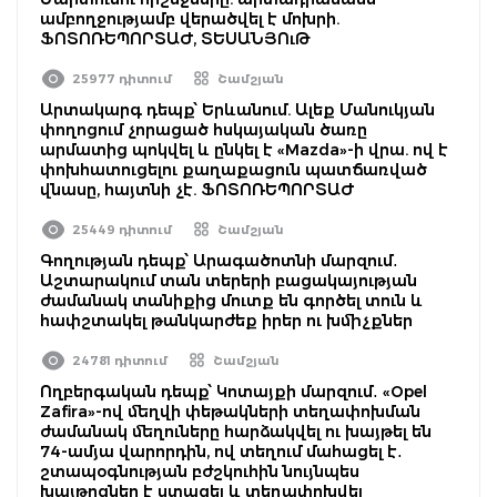
ամբողջությամբ վերածվել է մոխրի.
ՖՈՏՈՌԵՊՈՐՏԱԺ, ՏԵՍԱՆՅՈւԹ
25977 դիտում
Շամշյան
Արտակարգ դեպք՝ Երևանում. Ալեք Մանուկյան
փողոցում չորացած հսկայական ծառը
արմատից պոկվել և ընկել է «Mazda»-ի վրա. ով է
փոխհատուցելու քաղաքացուն պատճառված
վնասը, հայտնի չէ. ՖՈՏՈՌԵՊՈՐՏԱԺ
25449 դիտում
Շամշյան
Գողության դեպք՝ Արագածոտնի մարզում․
Աշտարակում տան տերերի բացակայության
ժամանակ տանիքից մուտք են գործել տուն և
հափշտակել թանկարժեք իրեր ու խմիչքներ
24781 դիտում
Շամշյան
Ողբերգական դեպք՝ Կոտայքի մարզում․ «Opel
Zafira»-ով մեղվի փեթակների տեղափոխման
ժամանակ մեղուները հարձակվել ու խայթել են
74-ամյա վարորդին, ով տեղում մահացել է․
շտապօգնության բժշկուհին նույնպես
խայթոցներ է ստացել և տեղափոխվել