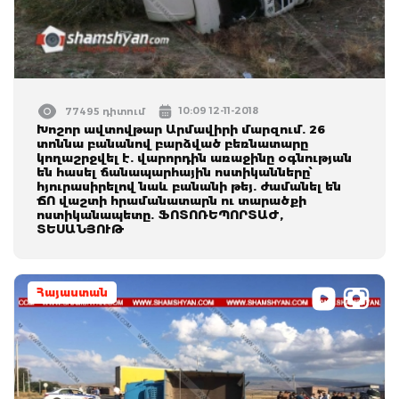
10:09 12-11-2018
77495 դիտում
Խոշոր ավտովթար Արմավիրի մարզում. 26
տոննա բանանով բարձված բեռնատարը
կողաշրջվել է. վարորդին առաջինը օգնության
են հասել ճանապարհային ոստիկանները՝
հյուրասիրելով նաև բանանի թեյ. ժամանել են
ՃՈ վաշտի հրամանատարն ու տարածքի
ոստիկանապետը. ՖՈՏՈՌԵՊՈՐՏԱԺ,
ՏԵՍԱՆՅՈՒԹ
Հայաստան