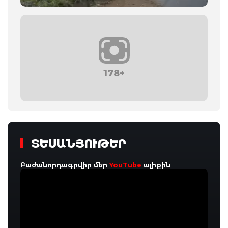
178+
ՏԵՍԱՆՅՈՒԹԵՐ
Բաժանորդագրվիր մեր
YouTube
ալիքին