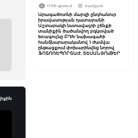
17331 դիտում
Շամշյան
Արագածոտնի մարզի ընդհանուր
իրավասության դատարանի
Աշտարակի նստավայրի շենքի
տանիքին ծածանվող բզկտված
եռագույնը ԲԴԽ նախագահի
հանձնարարականով 1 ժամվա
ընթացքում փոխարինվեց նորով.
ՖՈՏՈՌԵՊՈՐՏԱԺ, ՏԵՍԱՆՅՈւԹԵՐ
իքին