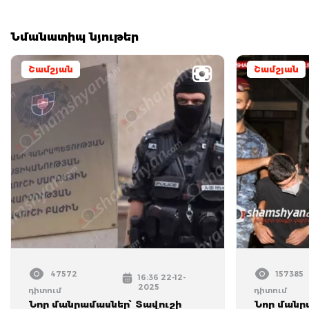
Նմանատիպ նյութեր
Շամշյան
Շամշյան
47572
157385
16:36 22-12-
2025
դիտում
դիտում
Նոր մանրամասներ՝ Տավուշի
Նոր մանր