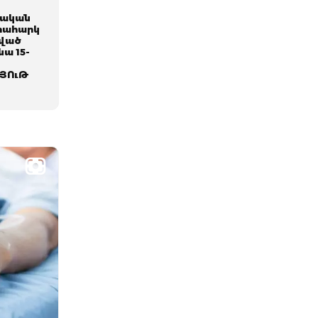
գական
ձրահարկ
րված
նա 15-
ՅՈւԹ