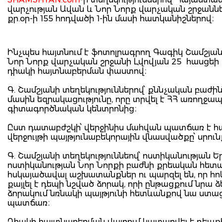
վարչության Ավան և Նոր Նորք վարչական շրջաննե
քր.օր-ի 155 հոդվածի 1-ին մասի հատկանիշներով։
Ինչպես հայտնում է ֆոտոլրագրող Գագիկ Շամշյանը
Նոր Նորք վարչական շրջանի Լվովյան 25 հասցեի 
դիակի հայտնաբերման փաստով։
Գ. Շամշյանի տեղեկություններով՝ քննչական բաժի
մասին եզրակացությունը, որը տրվել է ՀՀ առող
գիտագործնական կենտրոնից։
Ըստ դատաբժշկի՝ վերջինիս մահվան պատճառ է հա
վերջույթի պայթյունաբեկորային վնասվածքը՝ սրու
Գ. Շամշյանի տեղեկություննեով՝ ոստիկանության
ոստիկանության Նոր Նորքի բաժնի քրեական հետա
հսկայածավալ աշխատանքներ ու պարզել են, որ հոկ
քայլել է դեպի նշված ձորակ, որի ընթացքում նրա
ձորակում նռնակի պայթյունի հետևանքով նա ստաց
պատճառ։
Դիակի հայտնաբերման վայրում կատարվել է դեպքի