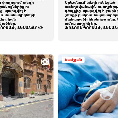
ն փողոցում տեղի
Երևանում տեղի ունեցած
րակոցներից ու
առեղծվածային ու ողբեր
ց. պարզվել է
դեպքից․ պարզվել է բար
 և մասնակիցների
շենքի բակում հայտնաբե
ւնը. կան
մահացածի ինքնությունը. 
վածներ.
ամյա աղջիկ էր.
ՈՐՏԱԺ, ՏԵՍԱՆՅՈՒԹ
ՖՈՏՈՌԵՊՈՐՏԱԺ, ՏԵՍԱՆ
Շամշյան