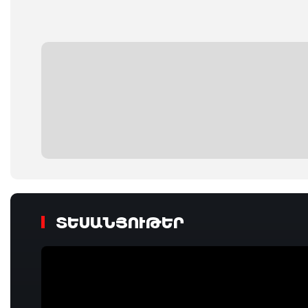
ՏԵՍԱՆՅՈՒԹԵՐ