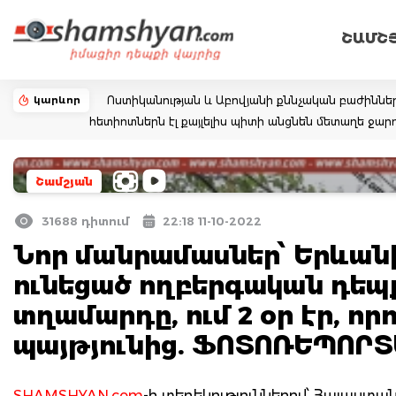
ՇԱՄՇ
կարևոր
Ոստիկանության և Աբովյանի քննչական բաժիննե
հետիոտներն էլ քայլելիս պիտի անցնեն մետաղե ջ
Շամշյան
31688 դիտում
22:18 11-10-2022
Նոր մանրամասներ՝ Երևանի
ունեցած ողբերգական դեպքի
տղամարդը, ում 2 օր էր, որ
պայթյունից. ՖՈՏՈՌԵՊՈՐ
SHAMSHYAN.com
-ի տեղեկություններով՝ Հայաստ