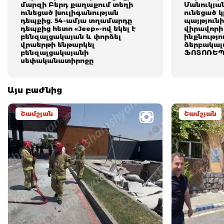
մարզի Բերդ քաղաքում տեղի
Մանուկյա
ունեցած խուլիգանության
ունեցած կ
դեպքից․ 54-ամյա տղամարդը
պայթյունի
դեպքից հետո «Jeep»-ով եկել է
վիրավորի
բենզալցակայան և փորձել
ինքնությո
վրաերթի ենթարկել
ձերբակալ
բենզալցակայանի
ՖՈՏՈՌԵՊ
սեփականատիրոջը
Այս բաժնից
Շամշյան
Շամշյան