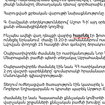
լծակի նմանվող մետաղական դետալ՝ գործարային 
Հարուցված քրեական վարույթի նախաքննությունը 
Գ. Շամշյանի տեղեկություններով՝ Աշոտ Հ-ի՝ այդ
քանի տեսախցիկների կողմից։
Ինչպես ավելի վաղ դեպքի վայրից
հայտնել
էր ֆոտ
ունեցել Երևանում։ Ժամը 13։20-ի սահմաններում 
Լվովյան փողոցի 25 հասցեի մոտ գտնվող ձորակում
Օպերատիվորեն ժամանել էր ոստիկանության Նոր 
Մեսրոպյանի, բաժնի պետի տեղակալ Աբրահամյանի
Օպերատիվորեն ժամանել էին նաև ՀՀ ոստիկանութ
2-րդ վաշտի պարեկները՝ գումարտակի հրամանա
Մանուկյանի գլխավորությամբ։
Տեղում ուժեղացված ծառայություն էին կատարել
Ռոբերտ Եղիազարյանն ու կրտսեր պարեկ Արթուր 
Ժամանել էր նաև Հայաստանի քննչական կոմիտեի
վարչական շրջանների քննչական բաժնի խումբը՝ ա