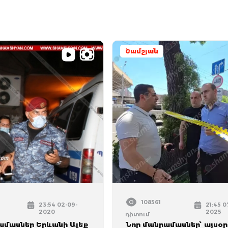
Շամշյան
108561
23:54 02-09-
21:45 0
2020
2025
դիտում
ամասներ Երևանի Ալեք
Նոր մանրամասներ՝ այսօր