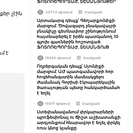
ՖՈՏՈՌԵՊՈՐՏԱԺ, ՏԵՍԱՆՅՈւԹԵՐ
22772 դիտում
Շամշյան
քեր չէին
Արտակարգ դեպք՝ Գեղարքունիքի
մարզում. Ծովազարդ բնակավայրի
բնակիչը գետնափոր շինությունում
հայտնաբերել է իրեն պատկանող 10
գլուխ գառներին հոշոտված.
ՖՈՏՈՌԵՊՈՐՏԱԺ, ՏԵՍԱՆՅՈւԹ
մ է
19259 դիտում
Շամշյան
Ողբերգական դեպք՝ Սյունիքի
մարզում. ԱԺ պատգամավորի հոր
հոգեհանգստին մասնակցելու
ժամանակ Գորիսի էկոպարեկային
ծառայության պետը հանկարծամահ
է եղել
19217 դիտում
Շամշյան
Ստեփանավանում փրկարարների
պրոֆեսիոնալ ու ճիշտ աշխատանքի
արդյունքում հնարավոր է եղել փրկել
ռուս կնոջ կյանքը