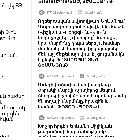
ՖՈՏՈՌԵՊՈՐՏԱԺ, ՏԵՍԱՆՅՈւԹ
ռնվել ՀՀ
57121 դիտում
Շամշյան
Ողբերգական ավտովթար՝ Երևանում.
Գայի պողոտայում բախվել են «Kia»-ն
ի 9-ին
(Վիշկա) և «Hongqi»-ն. «Kia»-ն
կողաշրջվել է, վարորդը՝ մահացել.
ոտ Հ-ի
նրա մարմինը դուրս բերելու համար
ժամանել են հատուկ փրկարարներ.
մեկ այլ մեքենայի վրա էլ ցուցանակն
մահվան
է ընկել. ՖՈՏՈՌԵՊՈՐՏԱԺ,
ՏԵՍԱՆՅՈւԹ
43399 դիտում
Շամշյան
ին
Առեղծվածային մահվան դեպք՝
Շիրակի մարզի գյուղերից մեկում․
ծնողների շիրիմի մոտ հայտնաբերվել
ան բաժնի,
են տղայի մարմինը, հրազեն և
ն
նամակ․ ՖՈՏՈՌԵՊՈՐՏԱԺ
ն միայնակ
ւ արդեն
32623 դիտում
Շամշյան
ահվան
Խոշոր հրդեհ՝ Երևանի Սիլիկյան
թաղամասի հարևանությամբ
նման