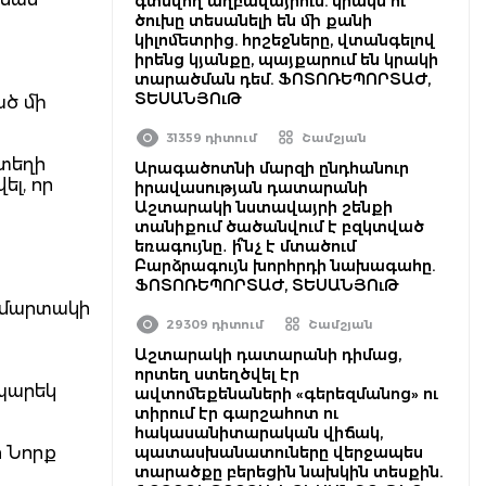
գտնվող աղբավայրում. կրակն ու
ծուխը տեսանելի են մի քանի
կիլոմետրից. հրշեջները, վտանգելով
իրենց կյանքը, պայքարում են կրակի
տարածման դեմ. ՖՈՏՈՌԵՊՈՐՏԱԺ,
ՏԵՍԱՆՅՈւԹ
ած մի
31359 դիտում
Շամշյան
 տեղի
Արագածոտնի մարզի ընդհանուր
ել, որ
իրավասության դատարանի
Աշտարակի նստավայրի շենքի
տանիքում ծածանվում է բզկտված
եռագույնը․ ի՞նչ է մտածում
Բարձրագույն խորհրդի նախագահը.
ՖՈՏՈՌԵՊՈՐՏԱԺ, ՏԵՍԱՆՅՈւԹ
ումարտակի
29309 դիտում
Շամշյան
Աշտարակի դատարանի դիմաց,
որտեղ ստեղծվել էր
 պարեկ
ավտոմեքենաների «գերեզմանոց» ու
տիրում էր գարշահոտ ու
հակասանիտարական վիճակ,
ր Նորք
պատասխանատուները վերջապես
տարածքը բերեցին նախկին տեսքին.