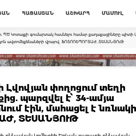
ՅԱՆ
ՀԱՅԱՍՏԱՆ
ԱՇԽԱՐՀ
ՄԱՄՈՒԼ
ր, ՊԾ Կոտայքի գումարտակ հասնելու համար քաղաքացիները պիտի կ
արդոն ավտոմեքենաների վրայով. ՖՈՏՈՌԵՊՈՐՏԱԺ, ՏԵՍԱՆՅՈւԹ
 Լվովյան փողոցում տեղի
ց. պարզվել է՝ 34-ամյա
ոնում էին, մահացել է նռնակ
ՏԱԺ, ՏԵՍԱՆՅՈՒԹ
անի քննչական կոմիտեի Երևան քաղաքի քննչական