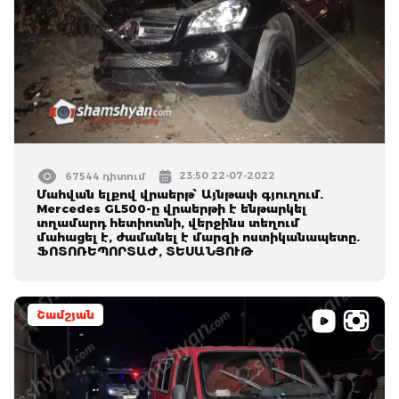
23:50 22-07-2022
67544 դիտում
Մահվան ելքով վրաերթ՝ Այնթափ գյուղում.
Mercedes GL500-ը վրաերթի է ենթարկել
տղամարդ հետիոտնի, վերջինս տեղում
մահացել է, ժամանել է մարզի ոստիկանապետը.
ՖՈՏՈՌԵՊՈՐՏԱԺ, ՏԵՍԱՆՅՈՒԹ
Շամշյան