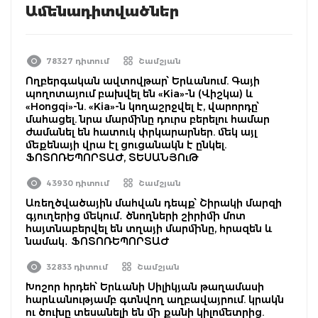
Ամենադիտվածներ
78327 դիտում
Շամշյան
Ողբերգական ավտովթար՝ Երևանում. Գայի
պողոտայում բախվել են «Kia»-ն (Վիշկա) և
«Hongqi»-ն. «Kia»-ն կողաշրջվել է, վարորդը՝
մահացել. նրա մարմինը դուրս բերելու համար
ժամանել են հատուկ փրկարարներ. մեկ այլ
մեքենայի վրա էլ ցուցանակն է ընկել.
ՖՈՏՈՌԵՊՈՐՏԱԺ, ՏԵՍԱՆՅՈւԹ
43930 դիտում
Շամշյան
Առեղծվածային մահվան դեպք՝ Շիրակի մարզի
գյուղերից մեկում․ ծնողների շիրիմի մոտ
հայտնաբերվել են տղայի մարմինը, հրազեն և
նամակ․ ՖՈՏՈՌԵՊՈՐՏԱԺ
32833 դիտում
Շամշյան
Խոշոր հրդեհ՝ Երևանի Սիլիկյան թաղամասի
հարևանությամբ գտնվող աղբավայրում. կրակն
ու ծուխը տեսանելի են մի քանի կիլոմետրից.