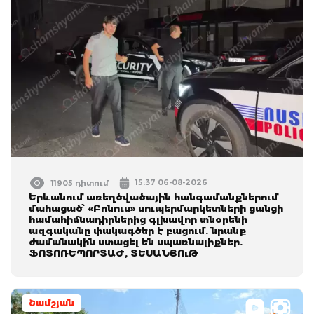
15:37 06-08-2026
11905 դիտում
Երևանում առեղծվածային հանգամանքներում
մահացած՝ «Բոնուս» սուպերմարկետների ցանցի
համահիմնադիրներից գլխավոր տնօրենի
ազգականը փակագծեր է բացում. նրանք
ժամանակին ստացել են սպառնալիքներ.
ՖՈՏՈՌԵՊՈՐՏԱԺ, ՏԵՍԱՆՅՈւԹ
Շամշյան