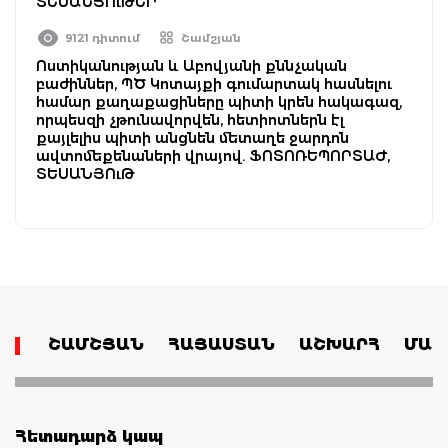
ՏԵՍԱՆՅՈւԹԵՐ
9121 դիտում
Շամշյան
Ոստիկանության և Աբովյանի քննչական
բաժիններ, ՊԾ Կոտայքի գումարտակ հասնելու
համար քաղաքացիները պիտի կրեն հակագազ,
որպեսզի չթունավորվեն, հետիոտներն էլ
քայլելիս պիտի անցնեն մետաղե ջարդոն
ավտոմեքենաների վրայով. ՖՈՏՈՌԵՊՈՐՏԱԺ,
ՏԵՍԱՆՅՈւԹ
ՇԱՄՇՅԱՆ
ՀԱՅԱՍՏԱՆ
ԱՇԽԱՐՀ
ՄԱՄ
Հետադարձ կապ