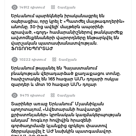
14912 դիտում
Շամշյան
Երևանում պարեկներն իրականացրել են
օպերացիա, որը կրել է «Պատժել մայթագողերին»
անունը. 30-ից ավելի՝ մայթերն ապօրինի
գրաված, «գոլդ» համարանիշներով թանկարժեք
ավտոմեքենաների վարորդները ենթարկվել են
վարչական պատասխանատվության.
ՖՈՏՈՌԵՊՈՐՏԱԺ
10222 դիտում
Շամշյան
Երևանում թալանել են Հայաստանում
բնակության վերադարձած քաղաքացու տունը․
հափշտակել են 165 հազար ԱՄՆ դոլարի ոսկյա
զարդեր և մոտ 10 հազար ԱՄՆ դոլար
9475 դիտում
Շամշյան
Տարիներ առաջ Երևանում՝ Մյասնիկյան
պողոտայում, «Ավետարանի հավատքի
քրիստոնյաներ» կրոնական կազմակերպության
անդամ՝ հոգևոր հովիվին հրազենի
գործադրմամբ կյանքից զրկելու փաստով
ձերբակալվել է ԱԺ նախկին պատգամավոր.