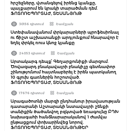
հրշեջները, վտանգելով իրենց կյանքը,
պայքարում են կրակի տարածման դեմ.
ՖՈՏՈՌԵՊՈՐՏԱԺ, ՏԵՍԱՆՅՈւԹ
30156 դիտում
Շամշյան
Ստեփանավանում փրկարարների պրոֆեսիոնալ
ու ճիշտ աշխատանքի արդյունքում հնարավոր է
եղել փրկել ռուս կնոջ կյանքը
24053 դիտում
Շամշյան
Արտակարգ դեպք՝ Գեղարքունիքի մարզում.
Ծովազարդ բնակավայրի բնակիչը գետնափոր
շինությունում հայտնաբերել է իրեն պատկանող
10 գլուխ գառներին հոշոտված.
ՖՈՏՈՌԵՊՈՐՏԱԺ, ՏԵՍԱՆՅՈւԹ
17676 դիտում
Շամշյան
Արագածոտնի մարզի ընդհանուր իրավասության
դատարանի Աշտարակի նստավայրի շենքի
տանիքին ծածանվող բզկտված եռագույնը ԲԴԽ
նախագահի հանձնարարականով 1 ժամվա
ընթացքում փոխարինվեց նորով.
ՖՈՏՈՌԵՊՈՐՏԱԺ, ՏԵՍԱՆՅՈւԹԵՐ