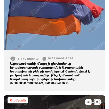
16:32 06-08-2026
31470 դիտում
Արագածոտնի մարզի ընդհանուր
իրավասության դատարանի Աշտարակի
նստավայրի շենքի տանիքում ծածանվում է
բզկտված եռագույնը․ ի՞նչ է մտածում
Բարձրագույն խորհրդի նախագահը.
ՖՈՏՈՌԵՊՈՐՏԱԺ, ՏԵՍԱՆՅՈւԹ
Շամշյան