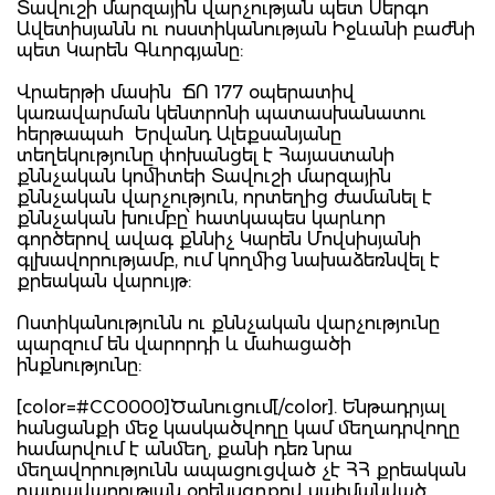
Տավուշի մարզային վարչության պետ Սերգո
Ավետիսյանն ու ոսստիկանության Իջևանի բաժնի
պետ Կարեն Գևորգյանը:
Վրաերթի մասին ՃՈ 177 օպերատիվ
կառավարման կենտրոնի պատասխանատու
հերթապահ Երվանդ Ալեքսանյանը
տեղեկությունը փոխանցել է Հայաստանի
քննչական կոմիտեի Տավուշի մարզային
քննչական վարչություն, որտեղից ժամանել է
քննչական խումբը՝ հատկապես կարևոր
գործերով ավագ քննիչ Կարեն Մովսիսյանի
գլխավորությամբ, ում կողմից նախաձեռնվել է
քրեական վարույթ:
Ոստիկանությունն ու քննչական վարչությունը
պարզում են վարորդի և մահացածի
ինքնությունը:
[color=#CC0000]Ծանուցում[/color]. Ենթադրյալ
հանցանքի մեջ կասկածվողը կամ մեղադրվողը
համարվում է անմեղ, քանի դեռ նրա
մեղավորությունն ապացուցված չէ ՀՀ քրեական
դատավարության օրենսգրքով սահմանված