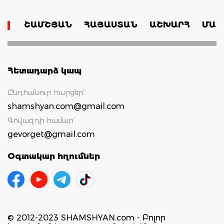
ՇԱՄՇՅԱՆ
ՀԱՅԱՍՏԱՆ
ԱՇԽԱՐՀ
ՄԱՄ
Հետադարձ կապ
Ընդհանուր հարցեր՝
shamshyan.com@gmail.com
Գովազդի համար`
gevorget@gmail.com
Օգտակար հղումներ
© 2012-2023 SHAMSHYAN.com - Բոլոր