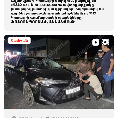
Ավտովթար՝ Կոտայքի մարզում. բախվել են
«ԳԱԶ 53»-ն ու «SHACMAN» ավտոքարշակը
(մանիպուլյատոր). կա վիրավոր. օպերատիվ են
գործել շտապօգնության բժիշկներն ու ՊԾ
Կոտայքի գումարտակի պարեկները.
ՖՈՏՈՌԵՊՈՐՏԱԺ, ՏԵՍԱՆՅՈւԹ
Շամշյան