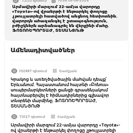
10:56 05-08-2026
72133 դիտում
Արմավիրի մարզում 22-ամյա վարորդը
«Toyota»-ով վրաերթի է ենթարկել փողոցը
չթույլատրելի հատվածով անցնող հետիոտնին.
վարորդն ահազանգել է շտապօգնություն,
բժիշկներն արձանագրել են վերջինի մահը.
ՖՈՏՈՌԵՊՈՐՏԱԺ, ՏԵՍԱՆՅՈւԹ
Ամենադիտվածներ
102887 դիտում
Շամշյան
Կրակոց և առեղծվածային մահվան դեպք՝
Երևանում. Հայաստանում հայտնի «Բոնուս»
սուպերմարկետների ցանցի գրասենյակում
հայտնաբերվել է հիմնադիրներից գլխավոր
տնօրենի մարմինը. ՖՈՏՈՌԵՊՈՐՏԱԺ,
ՏԵՍԱՆՅՈւԹ
72127 դիտում
Շամշյան
Արմավիրի մարզում 22-ամյա վարորդը «Toyota»-
ով վրաերթի է ենթարկել փողոցը չթույլատրելի