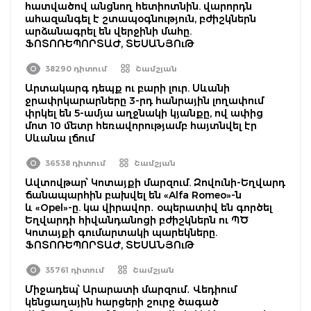
հատվածով անցնող հետիոտնին. վարորդն
ահազանգել է շտապօգնություն, բժիշկներն
արձանագրել են վերջինի մահը.
ՖՈՏՈՌԵՊՈՐՏԱԺ, ՏԵՍԱՆՅՈւԹ
38290 դիտում
Շամշյան
Արտակարգ դեպք ու բարի լուր. Սևանի
ջրափրկարարները 3-րդ հանրային լողափում
փրկել են 5-ամյա աղջնակի կյանքը, ով ափից
մոտ 10 մետր հեռավորությամբ հայտնվել էր
Սևանա լճում
36538 դիտում
Շամշյան
Ավտովթար՝ Կոտայքի մարզում. Զովունի-Եղվարդ
ճանապարհին բախվել են «Alfa Romeo»-ն
և «Opel»-ը. կա վիրավոր․ օպերատիվ են գործել
Եղվարդի հիվանդանոցի բժիշկներն ու ՊԾ
Կոտայքի գումարտակի պարեկները.
ՖՈՏՈՌԵՊՈՐՏԱԺ, ՏԵՍԱՆՅՈւԹ
35761 դիտում
Շամշյան
Միջադեպ՝ Արարատի մարզում․ Վեդիում
կենցաղային հարցերի շուրջ ծագած