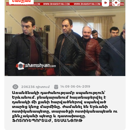
Շամշյան
14:09 06-04-2019
206236 դիտում
Առանձնակի դաժանությամբ սպանություն՝
Երևանում. բնակարանում հայտնաբերվել է
դանակի մի քանի հարվածներով սպանված
տարեց կնոջ մարմինը. ժամանել են Երևանի
ոստիկանապետը, տարածքի ոստիկանապետն ու
քննչականի պետը և դատախազը.
ՖՈՏՈՌԵՊՈՐՏԱԺ, ՏԵՍԱՆՅՈՒԹ