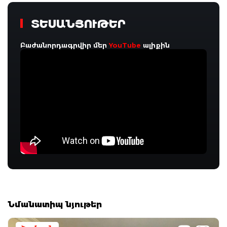
ՏԵՍԱՆՅՈՒԹԵՐ
Բաժանորդագրվիր մեր
YouTube
ալիքին
Նմանատիպ նյութեր