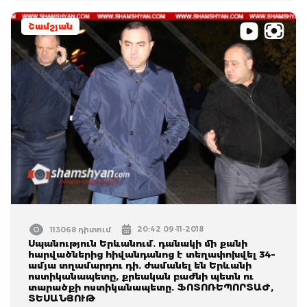
Շամշյան
20:42 09-11-2018
113068 դիտում
Սպանություն Երևանում. դանակի մի քանի
հարվածներից հիվանդանոց է տեղափոխվել 34–
ամյա տղամարդու դի. ժամանել են Երևանի
ոստիկանապետը, քրեական բաժնի պետն ու
տարածքի ոստիկանապետը. ՖՈՏՈՌԵՊՈՐՏԱԺ,
ՏԵՍԱՆՅՈՒԹ