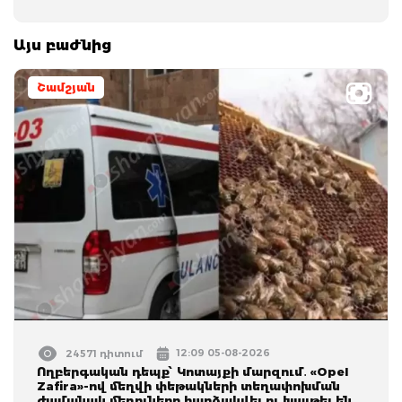
Այս բաժնից
Շամշյան
12:09 05-08-2026
24571 դիտում
Ողբերգական դեպք՝ Կոտայքի մարզում․ «Opel
Zafira»-ով մեղվի փեթակների տեղափոխման
ժամանակ մեղուները հարձակվել ու խայթել են