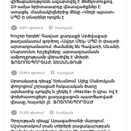
վիճաբանությունն ավարտվել է ծեծկռտուքով․
20-ամյա երիտասարդը վնասվածքներ է
ստացել․ մասնակիցներից մեկը «Վեդի պլաստ»
ՍՊԸ-ի տնօրենի որդին է
30117 դիտում
Շամշյան
Խոշոր հրդեհ՝ Գավառ քաղաքի Արծվաքար
թաղամասում գործող «Ավդո Մեկ» ՍՊԸ-ի փայտի
արտադրամասում. ժամանել են Գավառի, Սևանի,
Մարտունու հրշեջները. արտադրամասն
ամբողջությամբ վերածվել է մոխրի.
ՖՈՏՈՌԵՊՈՐՏԱԺ, ՏԵՍԱՆՅՈւԹ
25845 դիտում
Շամշյան
Արտակարգ դեպք՝ Երևանում. Ալեք Մանուկյան
փողոցում չորացած հսկայական ծառը
արմատից պոկվել և ընկել է «Mazda»-ի վրա. ով է
փոխհատուցելու քաղաքացուն պատճառված
վնասը, հայտնի չէ. ՖՈՏՈՌԵՊՈՐՏԱԺ
25251 դիտում
Շամշյան
Գողության դեպք՝ Արագածոտնի մարզում․
Աշտարակում տան տերերի բացակայության