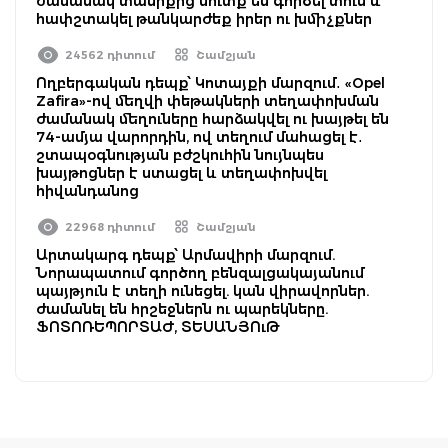
ժամանակ տանիքից մուտք են գործել տուն և
հափշտակել թանկարժեք իրեր ու խմիչքներ
24562 դիտում
Շամշյան
Ողբերգական դեպք՝ Կոտայքի մարզում․ «Opel
Zafira»-ով մեղվի փեթակների տեղափոխման
ժամանակ մեղուները հարձակվել ու խայթել են
74-ամյա վարորդին, ով տեղում մահացել է․
շտապօգնության բժշկուհին նույնպես
խայթոցներ է ստացել և տեղափոխվել
հիվանդանոց
22968 դիտում
Շամշյան
Արտակարգ դեպք՝ Արմավիրի մարզում.
Նորապատում գործող բենզալցակայանում
պայթյուն է տեղի ունեցել. կան վիրավորներ.
ժամանել են հրշեջներն ու պարեկները.
ՖՈՏՈՌԵՊՈՐՏԱԺ, ՏԵՍԱՆՅՈւԹ