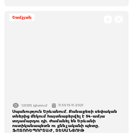
Շամշյան
11:50 15-11-2021
121015 դիտում
Սպանություն Երևանում. Քանաքեռի սեփական
տներից մեկում հայտնաբերվել է 54-ամյա
տղամարդու դի. ժամանել են Երևանի
ոստիկանապետն ու քննչականի պետը.
ՖՈՏՈՌԵՊՈՐՏԱԺ, ՏԵՍԱՆՅՈՒԹ