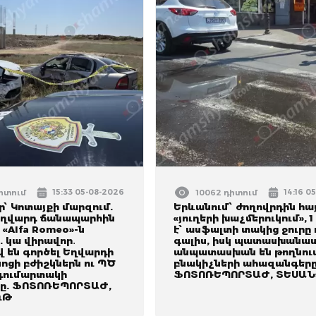
15:33 05-08-2026
14:16 0
դիտում
10062 դիտում
՝ Կոտայքի մարզում.
Երևանում՝ ժողովրդին հա
Եղվարդ ճանապարհին
«յուղերի խաչմերուկում», 
 «Alfa Romeo»-ն
է՝ ասֆալտի տակից ջուրը 
ը. կա վիրավոր․
գալիս, իսկ պատասխանատ
 են գործել Եղվարդի
անպատասխան են թողնու
ոցի բժիշկներն ու ՊԾ
բնակիչների ահազանգերը
գումարտակի
ՖՈՏՈՌԵՊՈՐՏԱԺ, ՏԵՍԱՆ
ը. ՖՈՏՈՌԵՊՈՐՏԱԺ,
ւԹ