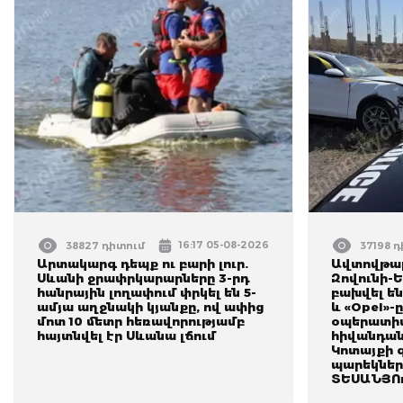
16:17 05-08-2026
38827 դիտում
37198 
Արտակարգ դեպք ու բարի լուր.
Ավտովթար
Սևանի ջրափրկարարները 3-րդ
Զովունի-
հանրային լողափում փրկել են 5-
բախվել են
ամյա աղջնակի կյանքը, ով ափից
և «Opel»-
մոտ 10 մետր հեռավորությամբ
օպերատիվ
հայտնվել էր Սևանա լճում
հիվանդան
Կոտայքի 
պարեկներ
ՏԵՍԱՆՅՈ