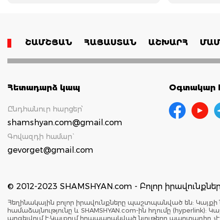
ՇԱՄՇՅԱՆ
ՀԱՅԱՍՏԱՆ
ԱՇԽԱՐՀ
ՄԱՄ
Հետադարձ կապ
Օգտակար հ
Ընդհանուր հարցեր՝
shamshyan.com@gmail.com
Գովազդի համար`
gevorget@gmail.com
© 2012-2023 SHAMSHYAN.com - Բոլոր իրավունքն
Հեղինակային բոլոր իրավունքները պաշտպանված են: Կայքի 
համաձայնությունը և SHAMSHYAN.com-ին հղումը (hyperlink)
արգելվում է:Կայքում հրապարակված նյութերը պարտադիր չ