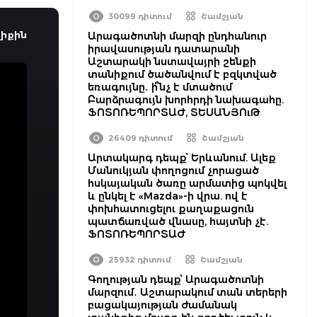
30099 դիտում
Շամշյան
իքին
Արագածոտնի մարզի ընդհանուր
իրավասության դատարանի
Աշտարակի նստավայրի շենքի
տանիքում ծածանվում է բզկտված
եռագույնը․ ի՞նչ է մտածում
Բարձրագույն խորհրդի նախագահը.
ՖՈՏՈՌԵՊՈՐՏԱԺ, ՏԵՍԱՆՅՈւԹ
26409 դիտում
Շամշյան
Արտակարգ դեպք՝ Երևանում. Ալեք
Մանուկյան փողոցում չորացած
հսկայական ծառը արմատից պոկվել
և ընկել է «Mazda»-ի վրա. ով է
փոխհատուցելու քաղաքացուն
պատճառված վնասը, հայտնի չէ.
ՖՈՏՈՌԵՊՈՐՏԱԺ
25932 դիտում
Շամշյան
Գողության դեպք՝ Արագածոտնի
մարզում․ Աշտարակում տան տերերի
բացակայության ժամանակ