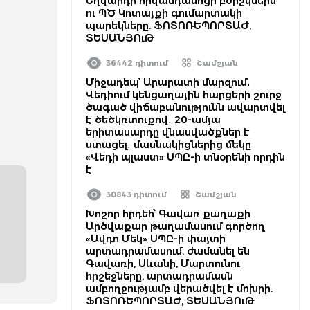
Եղվարդի հիվանդանոցի բժիշկներն
ու ՊԾ Կոտայքի գումարտակի
պարեկները. ՖՈՏՈՌԵՊՈՐՏԱԺ,
ՏԵՍԱՆՅՈւԹ
36442 դիտում
Շամշյան
Միջադեպ՝ Արարատի մարզում․
Վեդիում կենցաղային հարցերի շուրջ
ծագած վիճաբանությունն ավարտվել
է ծեծկռտուքով․ 20-ամյա
երիտասարդը վնասվածքներ է
ստացել․ մասնակիցներից մեկը
«Վեդի պլաստ» ՍՊԸ-ի տնօրենի որդին
է
30843 դիտում
Շամշյան
Խոշոր հրդեհ՝ Գավառ քաղաքի
Արծվաքար թաղամասում գործող
«Ավդո Մեկ» ՍՊԸ-ի փայտի
արտադրամասում. ժամանել են
Գավառի, Սևանի, Մարտունու
հրշեջները. արտադրամասն
ամբողջությամբ վերածվել է մոխրի.
ՖՈՏՈՌԵՊՈՐՏԱԺ, ՏԵՍԱՆՅՈւԹ