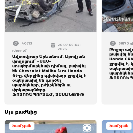
40713
58170 
20:07 09-04-
2023
Խոշոր ավ
դիտում
բախվել են 
Ավտովթար Երևանում. Աբովյան
Honda CRV
փողոցում՝ «ՍԱՍ»
շրջվել է,
սուպերմարկետի դիմաց, բախվել
օպերատիվ 
են Chevrolet Malibu-ն ու Honda
պարեկներն
fit-ը․ վերջինը գլխիվայր շրջվել է․
ՖՈՏՈՌԵՊ
օպերատիվ են գործել
պարեկները, բժիշկներն ու
փրկարարները․
ՖՈՏՈՌԵՊՈՐՏԱԺ, ՏԵՍԱՆՅՈՒԹ
Այս բաժնից
Շամշյան
Շամշյան