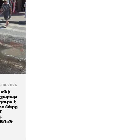
5-08-2026
յտնի
1 շաբաթ
դուրս է
ուները
մ
.
ՅՈւԹ