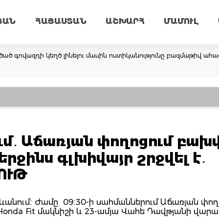
ՅԱՆ
ՀԱՅԱՍՏԱՆ
ԱՇԽԱՐՀ
ՄԱՄՈՒԼ
ածած գովազդի կեղծ լինելու մասին ոստիկանությունը բազմաթիվ ահա
մ․ Աճառյան փողոցում բախվ
 վերջինս գլխիվայր շրջվել է․
ՈՒԹ
 Երևանում։ Ժամը 09։30-ի սահմաններում Աճառյան փող
Honda Fit մակնիշի և 23-ամյա Վահե Դավթյանի վար