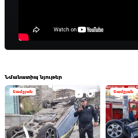
Նմանատիպ նյութեր
Շամշյան
Շամշյան