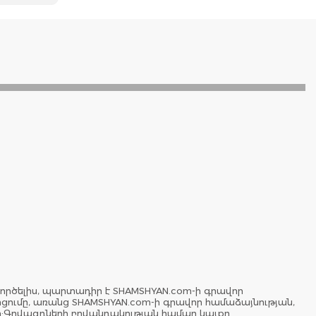
ործելիս, պարտադիր է SHAMSHYAN.com-ի գրավոր
երցումը, առանց SHAMSHYAN.com-ի գրավոր համաձայնության,
ը:Գովազդների բովանդակության համար կայքը