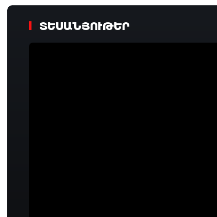
ՏԵՍԱՆՅՈՒԹԵՐ