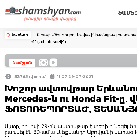
ՇԱՄՇ
կարևոր
Բլոգեր «Թու-թու-թու Լավա»-ի՝ համացանցով տար
քննչական բաժին
Շամշյան
33765 դիտում
11:07 29-07-2021
Խոշոր ավտովթար Երևանու
Mercedes-ն ու Honda Fit-ը․
ՖՈՏՈՌԵՊՈՐՏԱԺ, ՏԵՍԱՆՅ
Այսօր, հուլիսի 29-ին, ավտովթար է տեղի ունեցել
բախվել են 60-ամյա Ալեքսանդր Աբովյանի վարած 