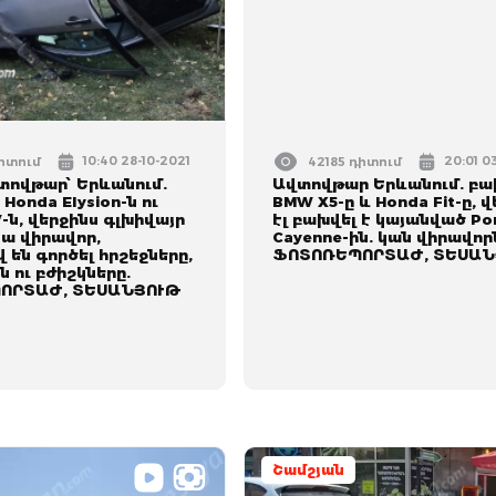
10:40 28-10-2021
20:01 03
դիտում
42185 դիտում
տովթար՝ Երևանում.
Ավտովթար Երևանում. բա
Honda Elysion-ն ու
BMW X5-ը և Honda Fit-ը, 
-ն, վերջինս գլխիվայր
էլ բախվել է կայանված Po
 կա վիրավոր,
Cayenne-ին. կան վիրավոր
են գործել հրշեջները,
ՖՈՏՈՌԵՊՈՐՏԱԺ, ՏԵՍԱՆ
 ու բժիշկները.
ՈՐՏԱԺ, ՏԵՍԱՆՅՈՒԹ
Շամշյան