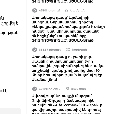
ՖՈՏՈՌԵՊՈՐՏԱԺ, ՏԵՍԱՆՅՈւԹ
45911 դիտում
Շամշյան
Արտակարգ դեպք՝ Արմավիրի
ան
մարզում. Նորապատում գործող
շրջվել է։
բենզալցակայանում պայթյուն է տեղի
ունեցել. կան վիրավորներ. ժամանել
յության
են հրշեջներն ու պարեկները.
ՖՈՏՈՌԵՊՈՐՏԱԺ, ՏԵՍԱՆՅՈւԹ
38827 դիտում
Շամշյան
Արտակարգ դեպք ու բարի լուր.
Սևանի ջրափրկարարները 3-րդ
հանրային լողափում փրկել են 5-ամյա
ն
աղջնակի կյանքը, ով ափից մոտ 10
մետր հեռավորությամբ հայտնվել էր
Սևանա լճում
37198 դիտում
Շամշյան
մ է
Ավտովթար՝ Կոտայքի մարզում.
Զովունի-Եղվարդ ճանապարհին
բախվել են «Alfa Romeo»-ն և «Opel»-ը.
կա վիրավոր․ օպերատիվ են գործել