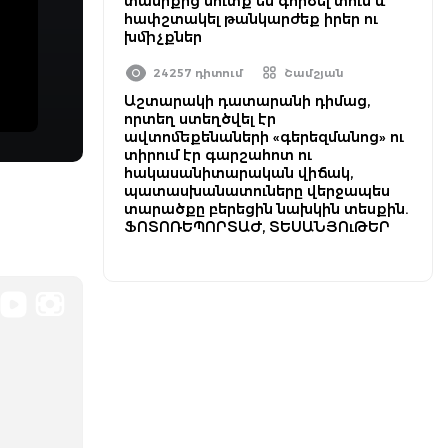
տանիքից մուտք են գործել տուն և
հափշտակել թանկարժեք իրեր ու
խմիչքներ
24257 դիտում
Շամշյան
Աշտարակի դատարանի դիմաց,
որտեղ ստեղծվել էր
ավտոմեքենաների «գերեզմանոց» ու
տիրում էր գարշահոտ ու
հակասանիտարական վիճակ,
պատասխանատուները վերջապես
տարածքը բերեցին նախկին տեսքին.
ՖՈՏՈՌԵՊՈՐՏԱԺ, ՏԵՍԱՆՅՈւԹԵՐ