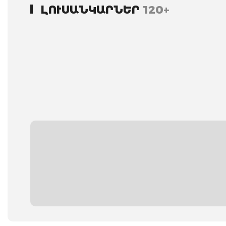
ԼՈՒՍԱՆԿԱՐՆԵՐ
120+