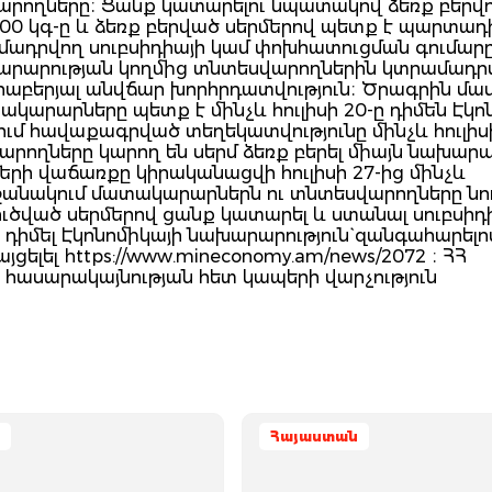
արողները։ Ցանք կատարելու նպատակով ձեռք բերվ
000 կգ-ը և ձեռք բերված սերմերով պետք է պարտադ
ամադրվող սուբսիդիայի կամ փոխհատուցման գումարը
խարարության կողմից տնտեսվարողներին կտրամադր
րաբերյալ անվճար խորհրդատվություն։ Ծրագրին մաս
արարները պետք է մինչև հուլիսի 20-ը դիմեն Էկո
քում հավաքագրված տեղեկատվությունը մինչև հուլիսի
րողները կարող են սերմ ձեռք բերել միայն նախարա
րի վաճառքը կիրականացվի հուլիսի 27-ից մինչև
ի շրջանակում մատակարարներն ու տնտեսվարողները նո
ուծված սերմերով ցանք կատարել և ստանալ սուբսիդ
դիմել Էկոնոմիկայի նախարարություն` զանգահարելո
ցելել https://www.mineconomy.am/news/2072 ։ ՀՀ
 հասարակայնության հետ կապերի վարչություն
Հայաստան