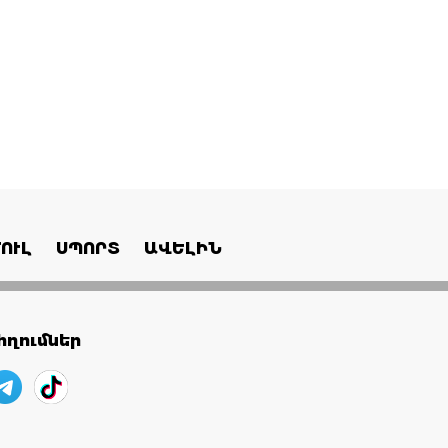
ՈՒԼ
ՍՊՈՐՏ
ԱՎԵԼԻՆ
ղումներ