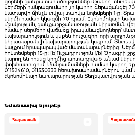
ցորենի ցանքատարածություններ մշակող տնտեսվ
սերմերի հանրագումարը չի կարող գերազանցել 7
կատարվի մինչև տվյալ տարվա նոյեմբերի 1-ը։ Տր
սերմի համար կկազմի 70 դրամ։ Էկոնոմիկայի նա
մշակության, ցանքաշրջանառության կիրառման վե
համար սերմերի վաճառք իրականացնողները՝ մատակ
նախարարություն և կնքեն հուշագիր, որի արդյուն
կհրապարակվի նախարարության կայքում։ Տնտեսվա
կայքում հրապարակված մատակարարներից։ Սերմե
հոկտեմբերի 15-ը։ [b]Ուշադրություն [/b] Ծրագր
կարող են իրենց կողմից արտադրված և/կամ ներմ
փոխհատուցում։ Մանրամասների համար կարող եք 
011524610, 011530333 հեռախոսահամարներով կամ այ
էկոնոմիկայի նախարարության Տեղեկատվության և
Նմանատիպ նյութեր
Հայաստան
Հայաստան