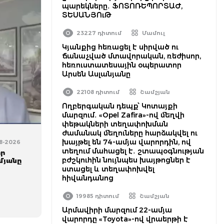
պարեկները․ ՖՈՏՈՌԵՊՈՐՏԱԺ,
ՏԵՍԱՆՅՈւԹ
23227 դիտում
Մամուլ
Կյանքից հեռացել է սիրված ու
ճանաչված մտավորական, ռեժիսոր,
հեռուստատեսային օպերատոր
Արսեն Ասլանյանը
22108 դիտում
Շամշյան
Ողբերգական դեպք՝ Կոտայքի
մարզում․ «Opel Zafira»-ով մեղվի
փեթակների տեղափոխման
ժամանակ մեղուները հարձակվել ու
խայթել են 74-ամյա վարորդին, ով
08-2026
տեղում մահացել է․ շտապօգնության
որ
բժշկուհին նույնպես խայթոցներ է
մյանը
ստացել և տեղափոխվել
հիվանդանոց
19985 դիտում
Շամշյան
Արմավիրի մարզում 22-ամյա
վարորդը «Toyota»-ով վրաերթի է