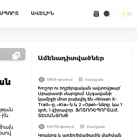
ՍՊՈՐՏ
ԱՎԵԼԻՆ
Ամենադիտվածներ
ան
58139 դիտում
Շամշյան
Խոշոր ու ողբերգական ավտովթար՝
Արարատի մարզում. Այգավանի
կամրջի մոտ բախվել են «Nissan X-
Trail»-ը, «Kia»-ն և 2 «Opel»-ները. կա 1
ւթյան
զոհ, 1 վիրավոր. ՖՈՏՈՌԵՊՈՐՏԱԺ,
-ին
ՏԵՍԱՆՅՈւԹ
միայն
50478 դիտում
Շամշյան
եսով
Կրակոց և առեղծվածային մահվան