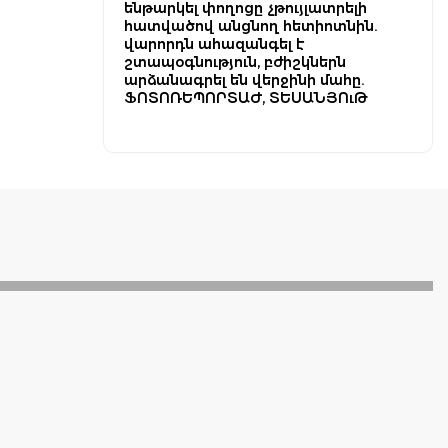
ենթարկել փողոցը չթույլատրելի
հատվածով անցնող հետիոտնին.
վարորդն ահազանգել է
շտապօգնություն, բժիշկներն
արձանագրել են վերջինի մահը.
ՖՈՏՈՌԵՊՈՐՏԱԺ, ՏԵՍԱՆՅՈւԹ