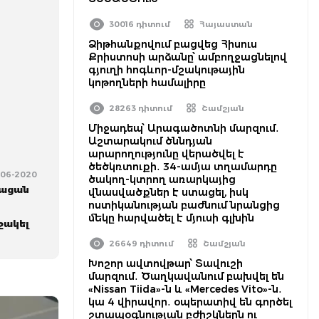
30016 դիտում
Հայաստան
Ձիթհանքովում բացվեց Հիսուս
Քրիստոսի արձանը՝ ամբողջացնելով
գյուղի հոգևոր-մշակութային
կոթողների համալիրը
28263 դիտում
Շամշյան
Միջադեպ՝ Արագածոտնի մարզում․
Աշտարակում ծննդյան
արարողությունը վերածվել է
ծեծկռտուքի․ 34-ամյա տղամարդը
0-06-2020
ծակող-կտրող առարկայից
նացան
վնասվածքներ է ստացել, իսկ
ոստիկանության բաժնում նրանցից
մեկը հարվածել է մյուսի գլխին
շակել
26649 դիտում
Շամշյան
Խոշոր ավտովթար՝ Տավուշի
մարզում․ Ծաղկավանում բախվել են
«Nissan Tiida»-ն և «Mercedes Vito»-ն․
կա 4 վիրավոր․ օպերատիվ են գործել
շտապօգնության բժիշկներն ու