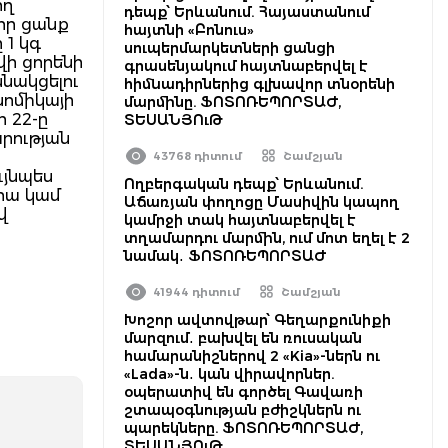
ող
դեպք՝ Երևանում. Հայաստանում
իր ցանք
հայտնի «Բոնուս»
 1 կգ
սուպերմարկետների ցանցի
վի ցորենի
գրասենյակում հայտնաբերվել է
նակցելու
հիմնադիրներից գլխավոր տնօրենի
նոմիկայի
մարմինը. ՖՈՏՈՌԵՊՈՐՏԱԺ,
 22-ը
ՏԵՍԱՆՅՈւԹ
րության
43768 դիտում
Շամշյան
ւյնպես
Ողբերգական դեպք՝ Երևանում.
իա կամ
Աճառյան փողոցը Մասիվին կապող
վ
կամրջի տակ հայտնաբերվել է
տղամարդու մարմին, ում մոտ եղել է 2
նամակ․ ՖՈՏՈՌԵՊՈՐՏԱԺ
41944 դիտում
Շամշյան
Խոշոր ավտովթար՝ Գեղարքունիքի
մարզում․ բախվել են ռուսական
համարանիշներով 2 «Kia»-ներն ու
«Lada»-ն․ կան վիրավորներ.
օպերատիվ են գործել Գավառի
շտապօգնության բժիշկներն ու
պարեկները. ՖՈՏՈՌԵՊՈՐՏԱԺ,
ՏԵՍԱՆՅՈւԹ