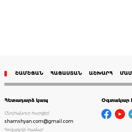
ՇԱՄՇՅԱՆ
ՀԱՅԱՍՏԱՆ
ԱՇԽԱՐՀ
ՄԱՄ
Հետադարձ կապ
Օգտակար հ
Ընդհանուր հարցեր՝
shamshyan.com@gmail.com
Գովազդի համար`