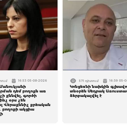
16:53 05-08-2026
16:39 05-
տում
571 դիտում
Մանուկյանի
Կոնցեռնի նախկին գլխավ
րման դեմ բողոքն առ
տնօրեն Սեդրակ Առուստա
չի քննվել, գործի
ձերբակալվել է
մինչ օրս չեն
լ Վերաքննիչ քրեական
 բողոքի ակցիա
ի