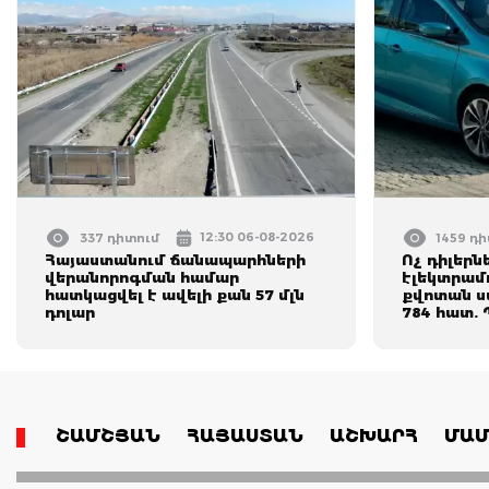
12:30 06-08-2026
337 դիտում
1459 դ
Հայաստանում ճանապարհների
Ոչ դիլերն
վերանորոգման համար
էլեկտրամ
հատկացվել է ավելի քան 57 մլն
քվոտան սպ
դոլար
784 հատ.
ՇԱՄՇՅԱՆ
ՀԱՅԱՍՏԱՆ
ԱՇԽԱՐՀ
ՄԱՄ