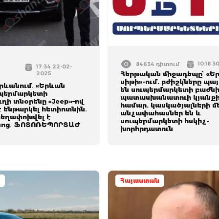
10:18 3
84634 դիտում
17:34 22-02-
2025
Հերթական միջադեպը՝ «Ե
սիթի»-ում. բժիշկները պա
րևանում․ «Երևան
են սուպերմարկետի բաժն
ւպերմարկետի
պատասխանատուի կյանք
ղի տնօրենը «Jeep»–ով
համար. կասկածյալների մ
 ենթարկել հետիոտնին․
անչափահասներ են և
տեղափոխվել է
սուպերմարկետի հսկիչ-
նոց․ ՖՈՏՈՌԵՊՈՐՏԱԺ
խորհրդատուն
Հայաստան