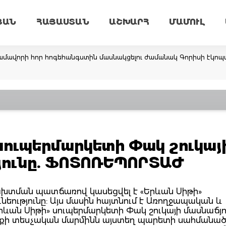
ՅԱՆ
ՀԱՅԱՍՏԱՆ
ԱՇԽԱՐՀ
ՄԱՄՈՒԼ
գամավորի հոր հոգեհանգստին մասնակցելու ժամանակ Գորիսի էկոպ
 սուպերմարկետի Փակ շուկայ
թյունը. ՖՈՏՈՌԵՊՈՐՏԱԺ
խտման պատճառով կասեցվել է «Երևան Սիթի»
նեությունը: Այս մասին հայտնում է Առողջապական և
րևան Սիթի» սուպերմարկետի Փակ շուկայի մասնաճյո
նքի տեսչական մարմինն այստեղ պարետի սահմանա