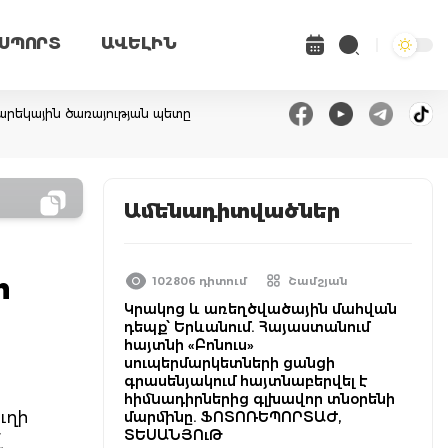
ՍՊՈՐՏ
ԱՎԵԼԻՆ
արեկային ծառայության պետը
Ամենադիտվածներ
ի
102806 դիտում
Շամշյան
Կրակոց և առեղծվածային մահվան
դեպք՝ Երևանում. Հայաստանում
հայտնի «Բոնուս»
սուպերմարկետների ցանցի
գրասենյակում հայտնաբերվել է
հիմնադիրներից գլխավոր տնօրենի
ւղի
մարմինը. ՖՈՏՈՌԵՊՈՐՏԱԺ,
ՏԵՍԱՆՅՈւԹ
ծ