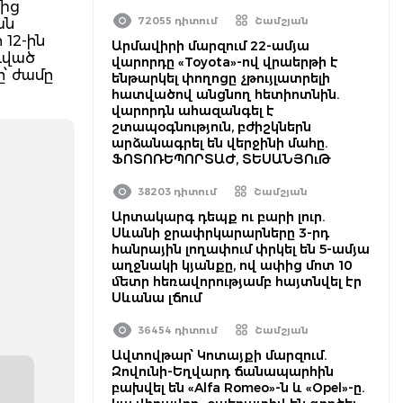
մից
72055 դիտում
Շամշյան
ան
 12-ին
Արմավիրի մարզում 22-ամյա
ձգված
վարորդը «Toyota»-ով վրաերթի է
ը՝ ժամը
ենթարկել փողոցը չթույլատրելի
հատվածով անցնող հետիոտնին.
վարորդն ահազանգել է
շտապօգնություն, բժիշկներն
արձանագրել են վերջինի մահը.
ՖՈՏՈՌԵՊՈՐՏԱԺ, ՏԵՍԱՆՅՈւԹ
38203 դիտում
Շամշյան
Արտակարգ դեպք ու բարի լուր.
Սևանի ջրափրկարարները 3-րդ
հանրային լողափում փրկել են 5-ամյա
աղջնակի կյանքը, ով ափից մոտ 10
մետր հեռավորությամբ հայտնվել էր
Սևանա լճում
36454 դիտում
Շամշյան
Ավտովթար՝ Կոտայքի մարզում.
Զովունի-Եղվարդ ճանապարհին
բախվել են «Alfa Romeo»-ն և «Opel»-ը.