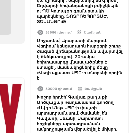
կա վիրավոր․ օպերատիվ են գործել
Եղվարդի հիվանդանոցի բժիշկներն
ու ՊԾ Կոտայքի գումարտակի
պարեկները. ՖՈՏՈՌԵՊՈՐՏԱԺ,
ՏԵՍԱՆՅՈւԹ
35686 դիտում
Շամշյան
Միջադեպ՝ Արարատի մարզում․
Վեդիում կենցաղային հարցերի շուրջ
ծագած վիճաբանությունն ավարտվել
է ծեծկռտուքով․ 20-ամյա
երիտասարդը վնասվածքներ է
ստացել․ մասնակիցներից մեկը
«Վեդի պլաստ» ՍՊԸ-ի տնօրենի որդին
է
30000 դիտում
Շամշյան
Խոշոր հրդեհ՝ Գավառ քաղաքի
Արծվաքար թաղամասում գործող
«Ավդո Մեկ» ՍՊԸ-ի փայտի
արտադրամասում. ժամանել են
Գավառի, Սևանի, Մարտունու
հրշեջները. արտադրամասն
ամբողջությամբ վերածվել է մոխրի.