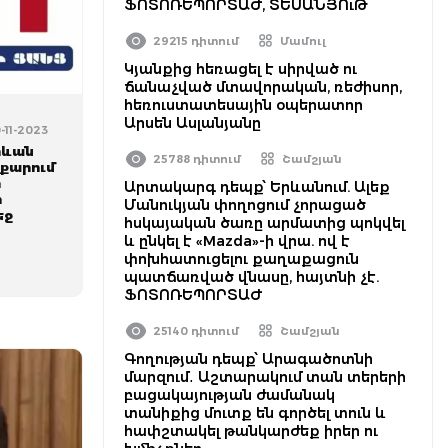
ՖՈՏՈՌԵՊՈՐՏԱԺ, ՏԵՍԱՆՅՈւԹ
29215 դիտում
Մամուլ
Կյանքից հեռացել է սիրված ու
ճանաչված մտավորական, ռեժիսոր,
հեռուստատեսային օպերատոր
Արսեն Ասլանյանը
0-11-2023
րևան
25788 դիտում
Շամշյան
յքարում
ի
Արտակարգ դեպք՝ Երևանում. Ալեք
ի
Մանուկյան փողոցում չորացած
եջ
հսկայական ծառը արմատից պոկվել
և ընկել է «Mazda»-ի վրա. ով է
փոխհատուցելու քաղաքացուն
պատճառված վնասը, հայտնի չէ.
ՖՈՏՈՌԵՊՈՐՏԱԺ
25140 դիտում
Շամշյան
Գողության դեպք՝ Արագածոտնի
մարզում․ Աշտարակում տան տերերի
բացակայության ժամանակ
տանիքից մուտք են գործել տուն և
հափշտակել թանկարժեք իրեր ու