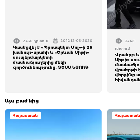
20:12 12-06-2020
2436 դիտում
34481
Կասեցվել է «Պրոսպեկտ Մոլ»–ի 26
դիտում
խանութ-սրահի և «Երևան Սիթի»
Վրաերթ Ե
սուպերմարկետի
Սիթի» սո
մասնաճյուղերից մեկի
մասնաճյու
գործունեությունը. ՏԵՍԱՆՅՈՒԹ
վրաերթի է
վերջինը 
հիվանդա
Այս բաժնից
Հայաստան
Հայաստան