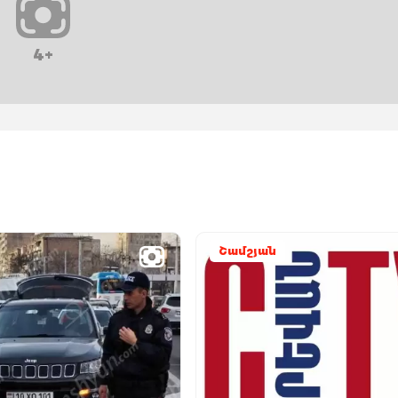
4+
Շամշյան