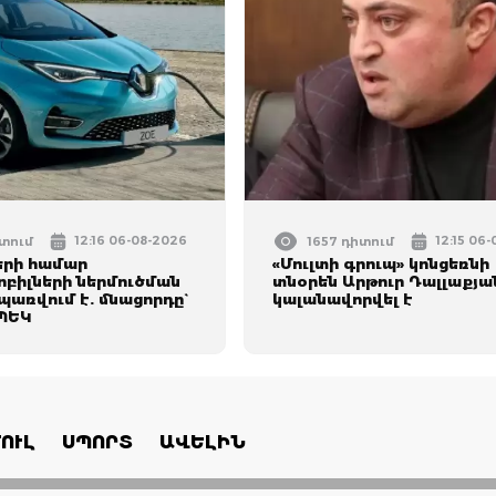
12:16 06-08-2026
12:15 06
իտում
1657 դիտում
երի համար
«Մուլտի գրուպ» կոնցեռնի
ոբիլների ներմուծման
տնօրեն Արթուր Դալլաքյա
առվում է. մնացորդը`
կալանավորվել է
 ՊԵԿ
ՈՒԼ
ՍՊՈՐՏ
ԱՎԵԼԻՆ