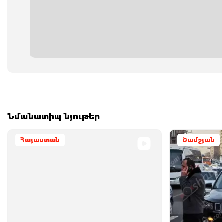
Նմանատիպ նյութեր
Հայաստան
Շամշյան