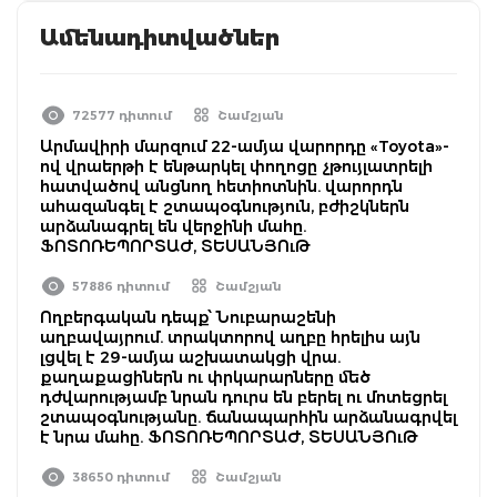
Ամենադիտվածներ
72577 դիտում
Շամշյան
Արմավիրի մարզում 22-ամյա վարորդը «Toyota»-
ով վրաերթի է ենթարկել փողոցը չթույլատրելի
հատվածով անցնող հետիոտնին. վարորդն
ահազանգել է շտապօգնություն, բժիշկներն
արձանագրել են վերջինի մահը.
ՖՈՏՈՌԵՊՈՐՏԱԺ, ՏԵՍԱՆՅՈւԹ
57886 դիտում
Շամշյան
Ողբերգական դեպք՝ Նուբարաշենի
աղբավայրում. տրակտորով աղբը հրելիս այն
լցվել է 29-ամյա աշխատակցի վրա.
քաղաքացիներն ու փրկարարները մեծ
դժվարությամբ նրան դուրս են բերել ու մոտեցրել
շտապօգնությանը. ճանապարհին արձանագրվել
է նրա մահը. ՖՈՏՈՌԵՊՈՐՏԱԺ, ՏԵՍԱՆՅՈւԹ
38650 դիտում
Շամշյան