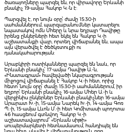
ծառայողները պարզել են, որ վիրավորը Երևանի
բնակիչ 19-ամյա Հակոբ Կ.-ն է:
Պարզվել է, որ նույն օրը՝ ժամը 15:30-ի
սահմաններում, պարզաբանումներ կատարելու
նպատակով ոմն Մհերը և նրա եղբայր Դավիթը
իրենց ընկերների հետ եկել են Հակոբ Կ.-ի
աշխատանքի վայր, որտեղ վիճաբանել են, ապա
այն վերածվել է ծեծկռտուքի ու
դանակահարության:
Արաբկիրի ոստիկանները պարզել են նաև, որ
Երևանի բնակիչ՝ 17-ամյա Դավիթ Ա.-ն,
«Ինստագրամ» հավելվածի նկարագրության
միջոցով վիճաբանել է Հակոբ Կ.-ի հետ, որից
հետո՝ նույն օրը՝ ժամը 15:30-ի սահմաններում, իր
եղբոր՝ Երևանի բնակիչ 16-ամյա Մհեր Ա.-ի և
վերջինիս ընկերներ Երևանի բնակիչներ 16-ամյա
Արարատ Խ.-ի, 15-ամյա Նարեկ Խ.-ի, 14-ամյա Գոռ
Պ.-ի, 15-ամյա Լևոն Մ.-ի հետ Կոմիտասի պողոտա
46 հասցեում գտնվող Հակոբ Կ.-ի
աշխատավայրում՝ «Երևան սիթի»
սուպերմարկետի հետնամասում, հանդիպել են
նրա հետ, սկսվել է վիճաբանություն, որը