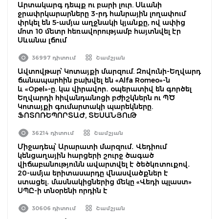
Արտակարգ դեպք ու բարի լուր. Սևանի
ջրափրկարարները 3-րդ հանրային լողափում
փրկել են 5-ամյա աղջնակի կյանքը, ով ափից
մոտ 10 մետր հեռավորությամբ հայտնվել էր
Սևանա լճում
36997 դիտում
Շամշյան
Ավտովթար՝ Կոտայքի մարզում. Զովունի-Եղվարդ
ճանապարհին բախվել են «Alfa Romeo»-ն
և «Opel»-ը. կա վիրավոր․ օպերատիվ են գործել
Եղվարդի հիվանդանոցի բժիշկներն ու ՊԾ
Կոտայքի գումարտակի պարեկները.
ՖՈՏՈՌԵՊՈՐՏԱԺ, ՏԵՍԱՆՅՈւԹ
36214 դիտում
Շամշյան
Միջադեպ՝ Արարատի մարզում․ Վեդիում
կենցաղային հարցերի շուրջ ծագած
վիճաբանությունն ավարտվել է ծեծկռտուքով․
20-ամյա երիտասարդը վնասվածքներ է
ստացել․ մասնակիցներից մեկը «Վեդի պլաստ»
ՍՊԸ-ի տնօրենի որդին է
30606 դիտում
Շամշյան