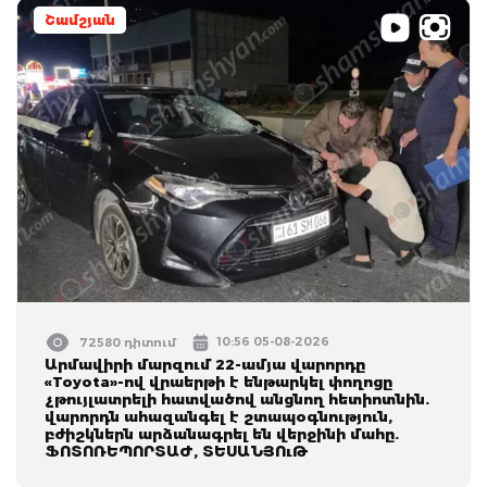
Շամշյան
10:56 05-08-2026
72580 դիտում
Արմավիրի մարզում 22-ամյա վարորդը
«Toyota»-ով վրաերթի է ենթարկել փողոցը
չթույլատրելի հատվածով անցնող հետիոտնին.
վարորդն ահազանգել է շտապօգնություն,
բժիշկներն արձանագրել են վերջինի մահը.
ՖՈՏՈՌԵՊՈՐՏԱԺ, ՏԵՍԱՆՅՈւԹ