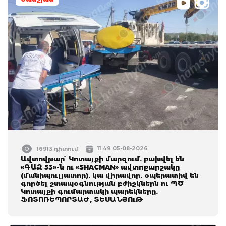
11:49 05-08-2026
16913 դիտում
Ավտովթար՝ Կոտայքի մարզում. բախվել են
«ԳԱԶ 53»-ն ու «SHACMAN» ավտոքարշակը
(մանիպուլյատոր). կա վիրավոր. օպերատիվ են
գործել շտապօգնության բժիշկներն ու ՊԾ
Կոտայքի գումարտակի պարեկները.
ՖՈՏՈՌԵՊՈՐՏԱԺ, ՏԵՍԱՆՅՈւԹ