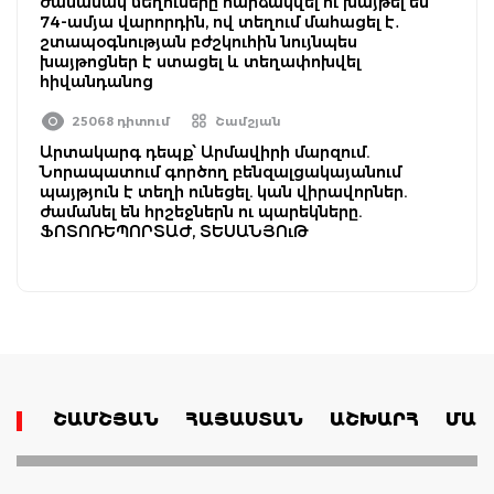
ժամանակ մեղուները հարձակվել ու խայթել են
74-ամյա վարորդին, ով տեղում մահացել է․
շտապօգնության բժշկուհին նույնպես
խայթոցներ է ստացել և տեղափոխվել
հիվանդանոց
25068 դիտում
Շամշյան
Արտակարգ դեպք՝ Արմավիրի մարզում.
Նորապատում գործող բենզալցակայանում
պայթյուն է տեղի ունեցել. կան վիրավորներ.
ժամանել են հրշեջներն ու պարեկները.
ՖՈՏՈՌԵՊՈՐՏԱԺ, ՏԵՍԱՆՅՈւԹ
ՇԱՄՇՅԱՆ
ՀԱՅԱՍՏԱՆ
ԱՇԽԱՐՀ
ՄԱՄ