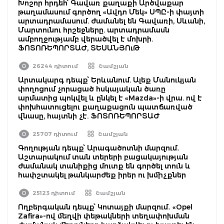
Խոշոր հրդեհ՝ Գավառ քաղաքի Արծվաքար
թաղամասում գործող «Ավդո Մեկ» ՍՊԸ-ի փայտի
արտադրամասում. ժամանել են Գավառի, Սևանի,
Մարտունու հրշեջները. արտադրամասն
ամբողջությամբ վերածվել է մոխրի.
ՖՈՏՈՌԵՊՈՐՏԱԺ, ՏԵՍԱՆՅՈւԹ
26244 դիտում
Շամշյան
Արտակարգ դեպք՝ Երևանում. Ալեք Մանուկյան
փողոցում չորացած հսկայական ծառը
արմատից պոկվել և ընկել է «Mazda»-ի վրա. ով է
փոխհատուցելու քաղաքացուն պատճառված
վնասը, հայտնի չէ. ՖՈՏՈՌԵՊՈՐՏԱԺ
25707 դիտում
Շամշյան
Գողության դեպք՝ Արագածոտնի մարզում․
Աշտարակում տան տերերի բացակայության
ժամանակ տանիքից մուտք են գործել տուն և
հափշտակել թանկարժեք իրեր ու խմիչքներ
25123 դիտում
Շամշյան
Ողբերգական դեպք՝ Կոտայքի մարզում․ «Opel
Zafira»-ով մեղվի փեթակների տեղափոխման