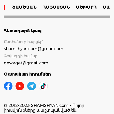
ՇԱՄՇՅԱՆ
ՀԱՅԱՍՏԱՆ
ԱՇԽԱՐՀ
ՄԱՄ
Հետադարձ կապ
Ընդհանուր հարցեր՝
shamshyan.com@gmail.com
Գովազդի համար`
gevorget@gmail.com
Օգտակար հղումներ
© 2012-2023 SHAMSHYAN.com - Բոլոր
իրավունքները պաշտպանված են: