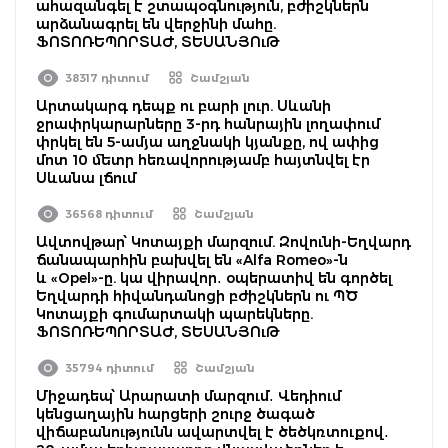
ահազանգել է շտապօգնություն, բժիշկներն
արձանագրել են վերջինի մահը.
ՖՈՏՈՌԵՊՈՐՏԱԺ, ՏԵՍԱՆՅՈւԹ
38317 դիտում
Շամշյան
Արտակարգ դեպք ու բարի լուր. Սևանի
ջրափրկարարները 3-րդ հանրային լողափում
փրկել են 5-ամյա աղջնակի կյանքը, ով ափից
մոտ 10 մետր հեռավորությամբ հայտնվել էր
Սևանա լճում
36568 դիտում
Շամշյան
Ավտովթար՝ Կոտայքի մարզում. Զովունի-Եղվարդ
ճանապարհին բախվել են «Alfa Romeo»-ն
և «Opel»-ը. կա վիրավոր․ օպերատիվ են գործել
Եղվարդի հիվանդանոցի բժիշկներն ու ՊԾ
Կոտայքի գումարտակի պարեկները.
ՖՈՏՈՌԵՊՈՐՏԱԺ, ՏԵՍԱՆՅՈւԹ
35794 դիտում
Շամշյան
Միջադեպ՝ Արարատի մարզում․ Վեդիում
կենցաղային հարցերի շուրջ ծագած
վիճաբանությունն ավարտվել է ծեծկռտուքով․