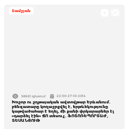
Շամշյան
22:00 27-10-2014
38661 դիտում
Խոշոր ու շղթայական ավտովթար Երևանում.
բենզատարը կողաշրջվել է, երթևեկությունը
կաթվածահար է եղել, մի քանի փրկարարներ էլ
«դարձել էին» ՃՈ տեսուչ. ՖՈՏՈՌԵՊՈՐՏԱԺ,
ՏԵՍԱՆՅՈՒԹ