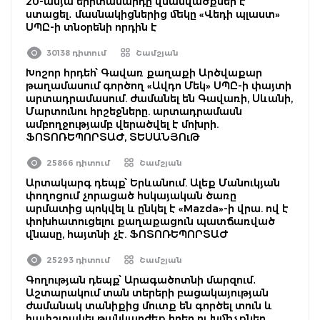
20-ամյա երիտասարդը վնասվածքներ է
ստացել․ մասնակիցներից մեկը «Վեդի պլաստ»
ՍՊԸ-ի տնօրենի որդին է
30138 դիտում
Շամշյան
Խոշոր հրդեհ՝ Գավառ քաղաքի Արծվաքար
թաղամասում գործող «Ավդո Մեկ» ՍՊԸ-ի փայտի
արտադրամասում. ժամանել են Գավառի, Սևանի,
Մարտունու հրշեջները. արտադրամասն
ամբողջությամբ վերածվել է մոխրի.
ՖՈՏՈՌԵՊՈՐՏԱԺ, ՏԵՍԱՆՅՈւԹ
25866 դիտում
Շամշյան
Արտակարգ դեպք՝ Երևանում. Ալեք Մանուկյան
փողոցում չորացած հսկայական ծառը
արմատից պոկվել և ընկել է «Mazda»-ի վրա. ով է
փոխհատուցելու քաղաքացուն պատճառված
վնասը, հայտնի չէ. ՖՈՏՈՌԵՊՈՐՏԱԺ
25293 դիտում
Շամշյան
Գողության դեպք՝ Արագածոտնի մարզում․
Աշտարակում տան տերերի բացակայության
ժամանակ տանիքից մուտք են գործել տուն և
հափշտակել թանկարժեք իրեր ու խմիչքներ