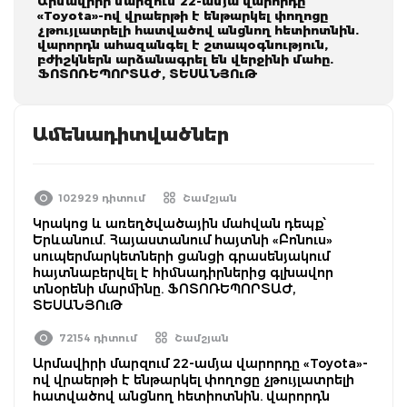
Արմավիրի մարզում 22-ամյա վարորդը
«Toyota»-ով վրաերթի է ենթարկել փողոցը
չթույլատրելի հատվածով անցնող հետիոտնին.
վարորդն ահազանգել է շտապօգնություն,
բժիշկներն արձանագրել են վերջինի մահը.
ՖՈՏՈՌԵՊՈՐՏԱԺ, ՏԵՍԱՆՅՈւԹ
Ամենադիտվածներ
102929 դիտում
Շամշյան
Կրակոց և առեղծվածային մահվան դեպք՝
Երևանում. Հայաստանում հայտնի «Բոնուս»
սուպերմարկետների ցանցի գրասենյակում
հայտնաբերվել է հիմնադիրներից գլխավոր
տնօրենի մարմինը. ՖՈՏՈՌԵՊՈՐՏԱԺ,
ՏԵՍԱՆՅՈւԹ
72154 դիտում
Շամշյան
Արմավիրի մարզում 22-ամյա վարորդը «Toyota»-
ով վրաերթի է ենթարկել փողոցը չթույլատրելի
հատվածով անցնող հետիոտնին. վարորդն