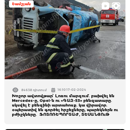
Շամշյան
16:10 17-02-2024
84638 դիտում
Խոշոր ավտովթար՝ Լոռու մարզում․ բախվել են
Mercedes-ը, Opel-ն ու «ԳԱԶ-53» բենզատարը․
սկսվել է բենզինի արտահոսք․ կա վիրավոր․
օպերատիվ են գործել հրշեջները, պարեկներն ու
բժիշկները․ ՖՈՏՈՌԵՊՈՐՏԱԺ, ՏԵՍԱՆՅՈւԹ