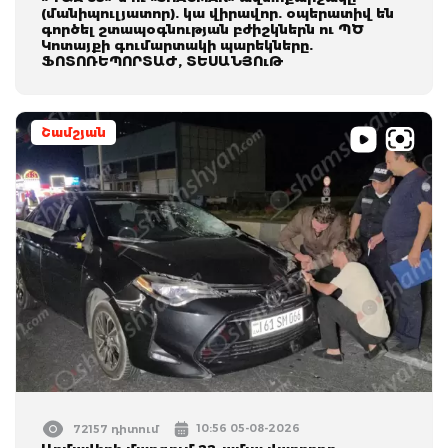
(մանիպուլյատոր). կա վիրավոր. օպերատիվ են
գործել շտապօգնության բժիշկներն ու ՊԾ
Կոտայքի գումարտակի պարեկները.
ՖՈՏՈՌԵՊՈՐՏԱԺ, ՏԵՍԱՆՅՈւԹ
Շամշյան
10:56 05-08-2026
72157 դիտում