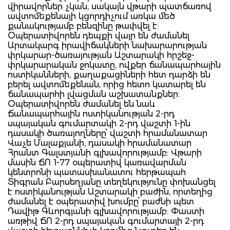
վիրավորներ չկան, սակայն վթարի պատճառով
ավտոմեքենայի կցորդիչում առկա մեծ
քանակությամբ բենզինը թափվել է:
Օպերատիվորեն դեպքի վայր են ժամանել
Արտակարգ իրավիճակների նախարարության
փրկարար-ծառայության Աշտարակի հրշեջ-
փրկարարական ջոկատը, ովքեր ճանապարհային
ոստիկանների, քաղաքացիների հետ դարձի են
բերել ավտոմեքենան, որից հետո կատարել են
ճանապարհի լվացման աշխատանքներ:
Օպերատիվորեն ժամանել են նաև
Ճանապարհային ոստիկանության 2-րդ
սպայական գումարտակի 2-րդ վաշտի 1-ին
դասակի ծառայողները՝ վաշտի հրամանատար
Վաչե Մալաքյանի, դասակի հրամանատար
Հրանտ Գալստյանի գլխավորությամբ: Վթարի
մասին ՃՈ 1-77 օպերատիվ կառավարման
կենտրոնի պատասխանատու հերթապահ
Տիգրան Բարսեղյանը տեղեկությունը փոխանցել
է ոստիկանության Աշտարակի բաժին, որտեղից
ժամանել է օպերատիվ խումբը՝ բաժնի պետ
Դավիթ Գևորգյանի գլխավորությամբ: Փաստի
առթիվ ՃՈ 2-րդ սպայական գումարտայի 2-րդ