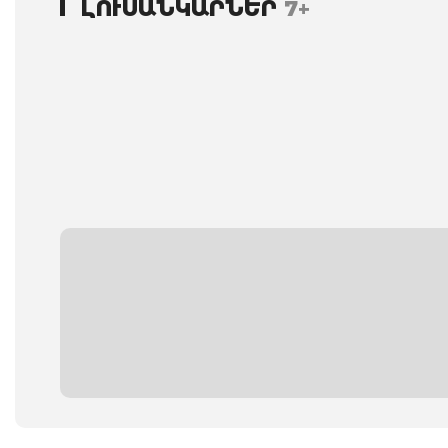
ԼՈՒՍԱՆԿԱՐՆԵՐ
7+