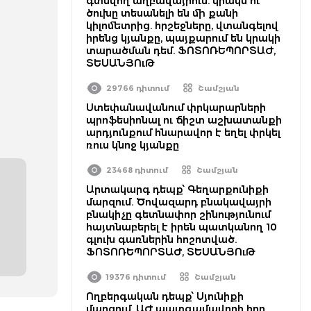
գտնվող աղբավայրում. կրակն ու
ծուխը տեսանելի են մի քանի
կիլոմետրից. հրշեջները, վտանգելով
իրենց կյանքը, պայքարում են կրակի
տարածման դեմ. ՖՈՏՈՌԵՊՈՐՏԱԺ,
ՏԵՍԱՆՅՈւԹ
29766 դիտում
Շամշյան
Ստեփանավանում փրկարարների
պրոֆեսիոնալ ու ճիշտ աշխատանքի
արդյունքում հնարավոր է եղել փրկել
ռուս կնոջ կյանքը
23468 դիտում
Շամշյան
Արտակարգ դեպք՝ Գեղարքունիքի
մարզում. Ծովազարդ բնակավայրի
բնակիչը գետնափոր շինությունում
հայտնաբերել է իրեն պատկանող 10
գլուխ գառներին հոշոտված.
ՖՈՏՈՌԵՊՈՐՏԱԺ, ՏԵՍԱՆՅՈւԹ
19376 դիտում
Շամշյան
Ողբերգական դեպք՝ Սյունիքի
մարզում. ԱԺ պատգամավորի հոր