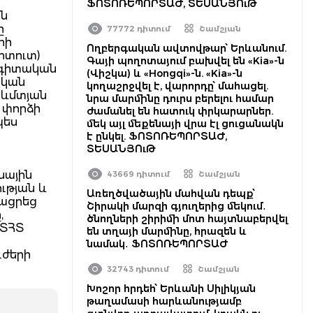
ՖՈՏՈՌԵՊՈՐՏԱԺ, ՏԵՍԱՆՅՈւԹ
ին
ը
77772 դիտում
Շամշյան
րի
Ողբերգական ավտովթար՝ Երևանում.
իտուտ)
Գայի պողոտայում բախվել են «Kia»-ն
ագիտական
(Վիշկա) և «Hongqi»-ն. «Kia»-ն
ական
կողաշրջվել է, վարորդը՝ մահացել.
րևմտյան
նրա մարմինը դուրս բերելու համար
 փորձի
ժամանել են հատուկ փրկարարներ.
պես
մեկ այլ մեքենայի վրա էլ ցուցանակն
է ընկել. ՖՈՏՈՌԵՊՈՐՏԱԺ,
ՏԵՍԱՆՅՈւԹ
նային
43669 դիտում
Շամշյան
ւթյան և
Առեղծվածային մահվան դեպք՝
յացրեց
Շիրակի մարզի գյուղերից մեկում․
,
ծնողների շիրիմի մոտ հայտնաբերվել
 ՏՀՏ
են տղայի մարմինը, հրազեն և
նամակ․ ՖՈՏՈՌԵՊՈՐՏԱԺ
ւժերի
32743 դիտում
Շամշյան
Խոշոր հրդեհ՝ Երևանի Սիլիկյան
թաղամասի հարևանությամբ