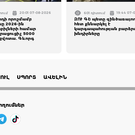
20:01 07-08-2026
19:44 07-
տում
601 դիտում
րդի որոշմամբ
ԶՈՒ ԳՇ պետը զինծառայո
ը 2026-ին
հետ քննարկել է
ոբիլների համար
կարգապահության բարձր
լրացուցիչ 5000
խնդիրները
 քվոտա. Գևորգ
ՈՒԼ
ՍՊՈՐՏ
ԱՎԵԼԻՆ
ղումներ