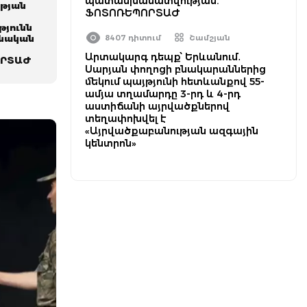
պատասխանատվության.
թյան
ՖՈՏՈՌԵՊՈՐՏԱԺ
յունն
անական
8407 դիտում
Շամշյան
Արտակարգ դեպք՝ Երևանում․
ՈՐՏԱԺ
Սարյան փողոցի բնակարաններից
մեկում պայթյունի հետևանքով 55-
ամյա տղամարդը 3-րդ և 4-րդ
աստիճանի այրվածքներով
տեղափոխվել է
«Այրվածքաբանության ազգային
կենտրոն»