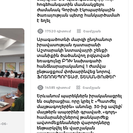
հոգեհանգստին մասնակցելու
ժամանակ Գորիսի էկոպարեկային
ծառայության պետը հանկարծամահ
է եղել
17520 դիտում
Շամշյան
Արագածոտնի մարզի ընդհանուր
իրավասության դատարանի
Աշտարակի նստավայրի շենքի
տանիքին ծածանվող բզկտված
եռագույնը ԲԴԽ նախագահի
հանձնարարականով 1 ժամվա
ընթացքում փոխարինվեց նորով.
ՖՈՏՈՌԵՊՈՐՏԱԺ, ՏԵՍԱՆՅՈւԹԵՐ
14585 դիտում
Շամշյան
Երևանում պարեկներն իրականացրել
են օպերացիա, որը կրել է «Պատժել
մայթագողերին» անունը. 30-ից ավելի՝
մայթերն ապօրինի գրաված, «գոլդ»
համարանիշներով թանկարժեք
ավտոմեքենաների վարորդները
-06-
ենթարկվել են վարչական