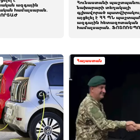
ցելել է
Հունաստանի պաշտպանու
ական ազգային
նախարարի տեղակալի
ական համալսարան.
գլխավորած պատվիրակութ
ՈՐՏԱԺ
այցելել է ՀՀ ՊՆ պաշտպ
ազգային հետազոտական
համալսարան. ՖՈՏՈՌԵՊ
Հայաստան