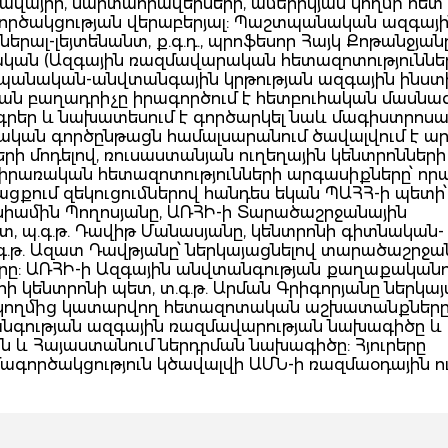
ավայրի, մարտահրավերների, ամերիկյան կողմի հետ
ործակցության վերաբերյալ: Պաշտպանական ազգայ
ալ-լեյտենանտ, ք.գ.դ., պրոֆեսոր Հայկ Քոթանջյան
ական (Ազգային ռազմավարական հետազոտություննե
անական-անվտանգային կրթության ազգային ինստ
ական բաղադրիչը իրագործում է հետբուհական մասն
գրեր և նախատեսում է գործարկել նաև մագիստրոս
րթական գործընթացն համալսարանում ծավալվում է ա
 մոդելով, ռուսաստանյան ուղեղային կենտրոնների
րառական հետազոտությունների արգասիքները՝ որ
ցքում զեկուցումներով հանդես եկան ՊԱՀՀ-ի պետի՝
ենիամին Պողոսյանը, ԱՌՀԻ-ի Տարածաշրջանային
տ, պ.գ.թ. Դավիթ Մանասյանը, կենտրոնի գիտնական-
տ.գ.թ. Ազատ Դավթյանը՝ ներկայացնելով տարածաշրջա
ը: ԱՌՀԻ-ի Ազգային անվտանգության քաղաքականո
կենտրոնի պետ, տ.գ.թ. Արման Գրիգորյանը ներկա
ի կողմից կատարվող հետազոտական աշխատանքները
նգության ազգային ռազմավարության նախագիծը և
ն և Հայաստանում ներդրման նախագիծը: Հյուրերը
մագործակցություն կծավալվի ԱՄՆ-ի ռազմաօդային ո