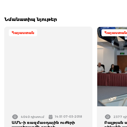
Նմանատիպ նյութեր
Հայաստան
Հայաստան
14:51 07-03-2018
4040 դիտում
2377 դ
ԱՄՆ-ի ռազմաօդային ուժերի
Բալթյան 