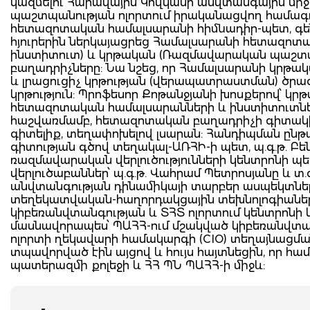
կազմելու Հարավային Կովկասի անվտանգային միջ
պաշտպանության ոլորտում իրականացվող համագ
հետազոտական համալսարանի հիմնադիր-պետ, գեներ
հյուրերին ներկայացրեց Համալսարանի հետազոտ
ինստիտուտ) և կրթական (Ռազմավարական պաշտպ
բաղադրիչները: Նա նշեց, որ Համալսարանի կրթ
և լրացուցիչ կրթության (վերապատրաստման) ծրա
կրթություն: Պրոֆեսոր Քոթանջյանի խոսքերով՝ կ
հետազոտական համալսարանների և ինստիտուտների
հաշվառմամբ, հետազոտական բաղադրիչի գիտակի
գիտելիք, տեղափոխելով լսարան: Հանդիպման ընթա
գիտության գծով տեղակալ-ԱՌՀԻ-ի պետ, պ.գ.թ. Բ
ռազմավարական վերլուծությունների կենտրոնի պե
վերլուծաբաններ՝ պ.գ.թ. Վահրամ Պետրոսյանը և 
անվտանգության դինամիկայի տարբեր ասպեկտներ
տեղեկատվական-հաղորդակցային տեխնոլոգիաների 
կիբեռանվտանգության և ՏՀՏ ոլորտում կենտրոն
մասնավորապես՝ ՊԱՀՀ-ում մշակված կիբեռանվտա
ոլորտի ղեկավարի համակարգի (CIO) տեղայնացմա
տպավորված էին այցով և հույս հայտնեցին, որ հա
պատերազմի քոլեջի և ՀՀ ՊՆ ՊԱՀՀ-ի միջև: