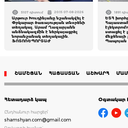
20:15 07-08-2026
5107 դիտում
1891 դի
Արթուր Խուդինյանը նշանակվել է
ԵՏՀ խորհ
Փրկարար ծառայության տնօրենի
Հայաստան
տեղակալ․ Արամ Ղազարյանն
էլեկտրոմ
անձնակազմին է ներկայացրել
ստացել է 
նորանշանակ տեղակալին․
մեքենայի
ՖՈՏՈՌԵՊՈՐՏԱԺ
Պապոյան
ՇԱՄՇՅԱՆ
ՀԱՅԱՍՏԱՆ
ԱՇԽԱՐՀ
ՄԱՄ
Հետադարձ կապ
Օգտակար հ
Ընդհանուր հարցեր՝
shamshyan.com@gmail.com