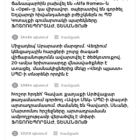
ճանապարհին բախվել են «Alfa Romeo»-ն
և «Opel»-ը. կա վիրավոր․ օպերատիվ են գործել
Եղվարդի հիվանդանոցի բժիշկներն ու ՊԾ
Կոտայքի գումարտակի պարեկները.
ՖՈՏՈՌԵՊՈՐՏԱԺ, ՏԵՍԱՆՅՈւԹ
36484 դիտում
Շամշյան
Միջադեպ՝ Արարատի մարզում․ Վեդիում
կենցաղային հարցերի շուրջ ծագած
վիճաբանությունն ավարտվել է ծեծկռտուքով․
20-ամյա երիտասարդը վնասվածքներ է
ստացել․ մասնակիցներից մեկը «Վեդի պլաստ»
ՍՊԸ-ի տնօրենի որդին է
30894 դիտում
Շամշյան
Խոշոր հրդեհ՝ Գավառ քաղաքի Արծվաքար
թաղամասում գործող «Ավդո Մեկ» ՍՊԸ-ի փայտի
արտադրամասում. ժամանել են Գավառի, Սևանի,
Մարտունու հրշեջները. արտադրամասն
ամբողջությամբ վերածվել է մոխրի.
ՖՈՏՈՌԵՊՈՐՏԱԺ, ՏԵՍԱՆՅՈւԹ
30219 դիտում
Շամշյան