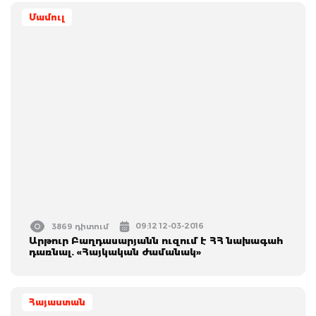
Մամուլ
09:12 12-03-2016
3869 դիտում
Արթուր Բաղդասարյանն ուզում է ՀՀ նախագահ
դառնալ. «Հայկական ժամանակ»
Հայաստան