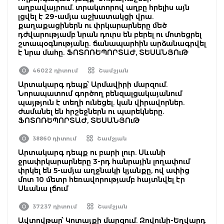
աղբավայրում. տրակտորով աղբը հրելիս այն
լցվել է 29-ամյա աշխատակցի վրա.
քաղաքացիներն ու փրկարարները մեծ
դժվարությամբ նրան դուրս են բերել ու մոտեցրել
շտապօգնությանը. ճանապարհին արձանագրվել
է նրա մահը. ՖՈՏՈՌԵՊՈՐՏԱԺ, ՏԵՍԱՆՅՈւԹ
46022 դիտում
Շամշյան
Արտակարգ դեպք՝ Արմավիրի մարզում.
Նորապատում գործող բենզալցակայանում
պայթյուն է տեղի ունեցել. կան վիրավորներ.
ժամանել են հրշեջներն ու պարեկները.
ՖՈՏՈՌԵՊՈՐՏԱԺ, ՏԵՍԱՆՅՈւԹ
38860 դիտում
Շամշյան
Արտակարգ դեպք ու բարի լուր. Սևանի
ջրափրկարարները 3-րդ հանրային լողափում
փրկել են 5-ամյա աղջնակի կյանքը, ով ափից
մոտ 10 մետր հեռավորությամբ հայտնվել էր
Սևանա լճում
37237 դիտում
Շամշյան
Ավտովթար՝ Կոտայքի մարզում. Զովունի-Եղվարդ