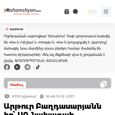
Open 
կարևոր
Ողբերգական ավտովթար՝ Երևանում. Գայի պողոտայում բախվել
են «Kia»-ն (Վիշկա) և «Hongqi»-ն. «Kia»-ն կողաշրջվել է, վարորդը՝
մահացել. նրա մարմինը դուրս բերելու համար ժամանել են
հատուկ փրկարարներ. մեկ այլ մեքենայի վրա էլ ցուցանակն է
ընկել. ՖՈՏՈՌԵՊՈՐՏԱԺ, ՏԵՍԱՆՅՈւԹ
Մամուլ
9753 դիտում
10:48 13-12-2017
Արթուր Բաղդասարյանն
իր՝ ՍԴ նախագահ