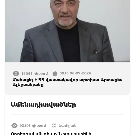
09:16 06-07-2026
14068 դիտում
Մահացել է ՀՀ վաստակավոր արտիստ Արտաշես
Ալեքսանյանը
Ամենադիտվածներ
93805 դիտում
Շամշյան
Ողբերգական դեպք՝ Նուբարաշենի