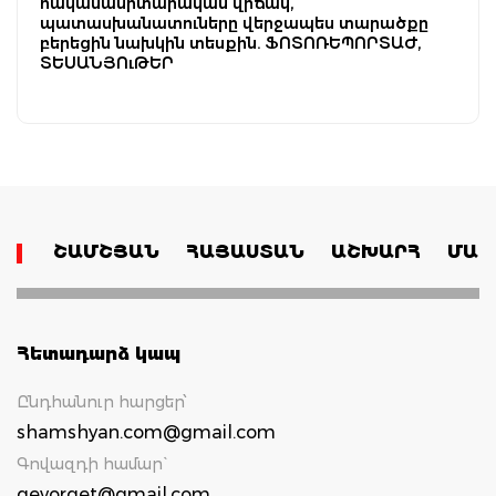
հակասանիտարական վիճակ,
պատասխանատուները վերջապես տարածքը
բերեցին նախկին տեսքին. ՖՈՏՈՌԵՊՈՐՏԱԺ,
ՏԵՍԱՆՅՈւԹԵՐ
ՇԱՄՇՅԱՆ
ՀԱՅԱՍՏԱՆ
ԱՇԽԱՐՀ
ՄԱՄ
Հետադարձ կապ
Ընդհանուր հարցեր՝
shamshyan.com@gmail.com
Գովազդի համար`
gevorget@gmail.com