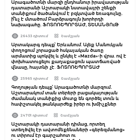
Արագածոտնի մարզի ընդհանուր իրավասության
դատարանի Աշտարակի նստավայրի շենքի
տանիքում ծածանվում է բզկտված եռագույնը․
ի՞նչ է մտածում Բարձրագույն խորհրդի
նախագահը. ՖՈՏՈՌԵՊՈՐՏԱԺ, ՏԵՍԱՆՅՈւԹ
26433 դիտում
Շամշյան
Արտակարգ դեպք՝ Երևանում. Ալեք Մանուկյան
փողոցում չորացած հսկայական ծառը
արմատից պոկվել և ընկել է «Mazda»-ի վրա. ով է
փոխհատուցելու քաղաքացուն պատճառված
վնասը, հայտնի չէ. ՖՈՏՈՌԵՊՈՐՏԱԺ
25965 դիտում
Շամշյան
Գողության դեպք՝ Արագածոտնի մարզում․
Աշտարակում տան տերերի բացակայության
ժամանակ տանիքից մուտք են գործել տուն և
հափշտակել թանկարժեք իրեր ու խմիչքներ
24701 դիտում
Շամշյան
Աշտարակի դատարանի դիմաց, որտեղ
ստեղծվել էր ավտոմեքենաների «գերեզմանոց»
ու տիրում էր գարշահոտ ու