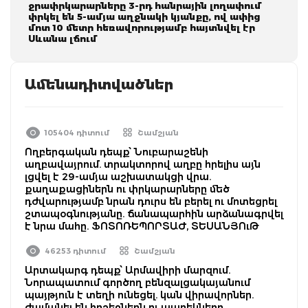
ջրափրկարարները 3-րդ հանրային լողափում
փրկել են 5-ամյա աղջնակի կյանքը, ով ափից
մոտ 10 մետր հեռավորությամբ հայտնվել էր
Սևանա լճում
Ամենադիտվածներ
105404 դիտում
Շամշյան
Ողբերգական դեպք՝ Նուբարաշենի
աղբավայրում. տրակտորով աղբը հրելիս այն
լցվել է 29-ամյա աշխատակցի վրա.
քաղաքացիներն ու փրկարարները մեծ
դժվարությամբ նրան դուրս են բերել ու մոտեցրել
շտապօգնությանը. ճանապարհին արձանագրվել
է նրա մահը. ՖՈՏՈՌԵՊՈՐՏԱԺ, ՏԵՍԱՆՅՈւԹ
46253 դիտում
Շամշյան
Արտակարգ դեպք՝ Արմավիրի մարզում.
Նորապատում գործող բենզալցակայանում
պայթյուն է տեղի ունեցել. կան վիրավորներ.
ժամանել են հրշեջներն ու պարեկները.