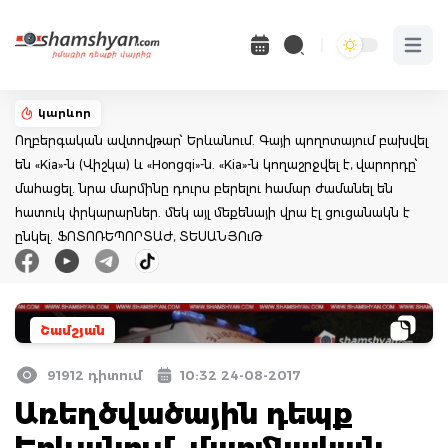
Open 
կարևոր
Ողբերգական ավտովթար՝ Երևանում. Գայի պողոտայում բախվել
են «Kia»-ն (Վիշկա) և «Hongqi»-ն. «Kia»-ն կողաշրջվել է, վարորդը՝
մահացել. նրա մարմինը դուրս բերելու համար ժամանել են
հատուկ փրկարարներ. մեկ այլ մեքենայի վրա էլ ցուցանակն է
ընկել. ՖՈՏՈՌԵՊՈՐՏԱԺ, ՏԵՍԱՆՅՈւԹ
Շամշյան
91912 դիտում
10:32 24-08-2017
Առեղծվածային դեպք
Երևանում. մարմնական