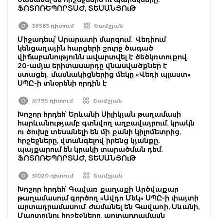
ՖՈՏՈՌԵՊՈՐՏԱԺ, ՏԵՍԱՆՅՈւԹ
36583 դիտում
Շամշյան
Միջադեպ՝ Արարատի մարզում․ Վեդիում
կենցաղային հարցերի շուրջ ծագած
վիճաբանությունն ավարտվել է ծեծկռտուքով․
20-ամյա երիտասարդը վնասվածքներ է
ստացել․ մասնակիցներից մեկը «Վեդի պլաստ»
ՍՊԸ-ի տնօրենի որդին է
31795 դիտում
Շամշյան
Խոշոր հրդեհ՝ Երևանի Սիլիկյան թաղամասի
հարևանությամբ գտնվող աղբավայրում. կրակն
ու ծուխը տեսանելի են մի քանի կիլոմետրից.
հրշեջները, վտանգելով իրենց կյանքը,
պայքարում են կրակի տարածման դեմ.
ՖՈՏՈՌԵՊՈՐՏԱԺ, ՏԵՍԱՆՅՈւԹ
31020 դիտում
Շամշյան
Խոշոր հրդեհ՝ Գավառ քաղաքի Արծվաքար
թաղամասում գործող «Ավդո Մեկ» ՍՊԸ-ի փայտի
արտադրամասում. ժամանել են Գավառի, Սևանի,
Մարտունու հրշեջները. արտադրամասն