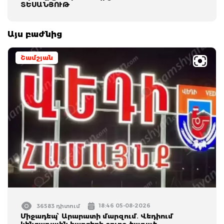
ՏԵՍԱՆՅՈՒԹ
Այս բաժնից
Շամշյան
18:46 05-08-2026
36583 դիտում
Միջադեպ՝ Արարատի մարզում․ Վեդիում
կենցաղային հարցերի շուրջ ծագած