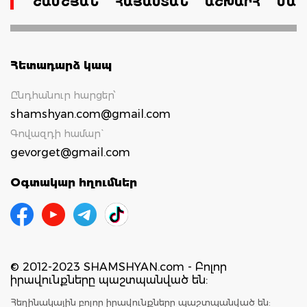
ՇԱՄՇՅԱՆ
ՀԱՅԱՍՏԱՆ
ԱՇԽԱՐՀ
ՄԱՄ
Հետադարձ կապ
Ընդհանուր հարցեր՝
shamshyan.com@gmail.com
Գովազդի համար`
gevorget@gmail.com
Օգտակար հղումներ
© 2012-2023 SHAMSHYAN.com - Բոլոր
իրավունքները պաշտպանված են:
Հեղինակային բոլոր իրավունքները պաշտպանված են: