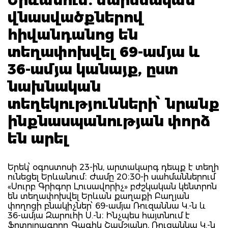
վնասվածքներով
հիվանդանոց են
տեղափոխվել 69-ամյա և
36-ամյա կանայք, ըստ
նախնական
տեղեկությունների՝ նրանք
ինքնասպանության փորձ
են արել
Երեկ՝ օգոստոսի 23-ին, արտակարգ դեպք է տեղի
ունեցել Երևանում։ Ժամը 20։30-ի սահմաններում
«Սուրբ Գրիգոր Լուսավորիչ» բժշկական կենտրոն
են տեղափոխվել Երևան քաղաքի Բաղյան
փողոցի բնակիչներ՝ 69-ամյա Ռուզաննա Կ.-ն և
36-ամյա Զարուհի Ս.-ն։ Ինչպես հայտնում է
ֆոտոլրագրող Գագիկ Շամշյանը, Ռուզաննա Կ.-ն