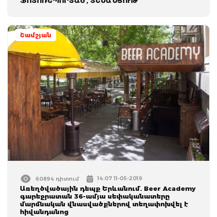
ՖՈՏՈՌԵՊՈՐՏԱԺ, ՏԵՍԱՆՅՈՒԹ
Շամշյան
14:07 11-05-2019
60894 դիտում
Առեղծվածային դեպք Երևանում. Beer Academy
գարեջրատան 36-ամյա սեփականատերը
մարմնական վնասվածքներով տեղափոխվել է
հիվանդանոց