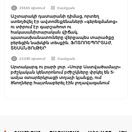
25565 դիտում
Շամշյան
Աշտարակի դատարանի դիմաց, որտեղ
ստեղծվել էր ավտոմեքենաների «գերեզմանոց»
ու տիրում էր գարշահոտ ու
հակասանիտարական վիճակ,
պատասխանատուները վերջապես տարածքը
բերեցին նախկին տեսքին. ՖՈՏՈՌԵՊՈՐՏԱԺ,
ՏԵՍԱՆՅՈւԹԵՐ
22285 դիտում
Շամշյան
Արտակարգ ու բարի լուր. «Սուրբ Աստվածամայր»
բժշկական կենտրոնում բժիշկները փրկել են 5-
ամյա օտարերկրացի տղայի կյանքը, ում
ծնողները հայտնաբերել էին լողավազանում