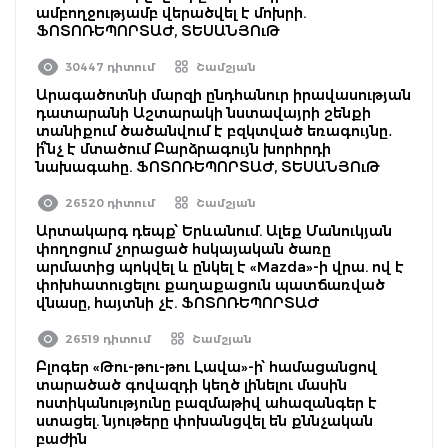
ամբողջությամբ վերածվել է մոխրի.
ՖՈՏՈՌԵՊՈՐՏԱԺ, ՏԵՍԱՆՅՈւԹ
30447 դիտում
Շամշյան
Արագածոտնի մարզի ընդհանուր իրավասության
դատարանի Աշտարակի նստավայրի շենքի
տանիքում ծածանվում է բզկտված եռագույնը․
ի՞նչ է մտածում Բարձրագույն խորհրդի
նախագահը. ՖՈՏՈՌԵՊՈՐՏԱԺ, ՏԵՍԱՆՅՈւԹ
26520 դիտում
Շամշյան
Արտակարգ դեպք՝ Երևանում. Ալեք Մանուկյան
փողոցում չորացած հսկայական ծառը
արմատից պոկվել և ընկել է «Mazda»-ի վրա. ով է
փոխհատուցելու քաղաքացուն պատճառված
վնասը, հայտնի չէ. ՖՈՏՈՌԵՊՈՐՏԱԺ
26519 դիտում
Շամշյան
Բլոգեր «Թու-թու-թու Լավա»-ի՝ համացանցով
տարածած գովազդի կեղծ լինելու մասին
ոստիկանությունը բազմաթիվ ահազանգեր է
ստացել. նյութերը փոխանցվել են քննչական
բաժին