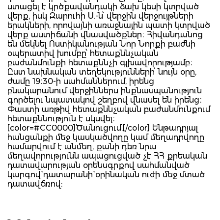
ստացել է կրծքավանդակի ձախ կեսի կտրված
վերք, իսկ Զարուհի Ս.-ն՝ վերջին վերջույթների
երակների, որովայնի առաջնային պատի կտրված
վերք աստիճանի վնասվածքներ։ Հիվանդանոց
են մեկնել Ոստիկանության Նոր Նորքի բաժնի
օպերատիվ խումբը՝ հետաքննչական
բաժանմունքի հետաքննչի գլխավորությամբ։
Ըստ նախնական տեղեկությունների՝ նույն օրը,
ժամը 19։30-ի սահմաններում, իրենց
բնակարանում վերջիններս ինքնասպանություն
գործելու նպատակով շեղբով վնասել են իրենց։
Փաստի առթիվ հետաքննչական բաժանմունքում
հետաքննություն է սկսվել։
[color=#CC0000]Ծանուցում.[/color] Ենթադրյալ
հանցանքի մեջ կասկածվողը կամ մեղադրվողը
համարվում է անմեղ, քանի դեռ նրա
մեղավորությունն ապացուցված չէ ՀՀ քրեական
դատավարության օրենսգրքով սահմանված
կարգով` դատարանի` օրինական ուժի մեջ մտած
դատավճռով: