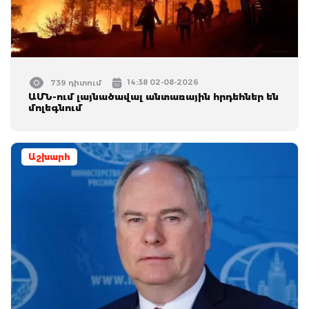
14:38 02-08-2026
739 դիտում
ԱՄՆ-ում լայնածավալ անտառային հրդեհներ են
մոլեգնում
Աշխարհ