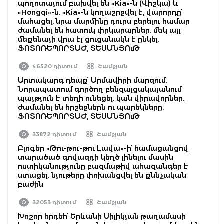
պողոտայում բախվել են «Kia»-ն (Վիշկա) և
«Hongqi»-ն. «Kia»-ն կողաշրջվել է, վարորդը՝
մահացել. նրա մարմինը դուրս բերելու համար
ժամանել են հատուկ փրկարարներ. մեկ այլ
մեքենայի վրա էլ ցուցանակն է ընկել.
ՖՈՏՈՌԵՊՈՐՏԱԺ, ՏԵՍԱՆՅՈւԹ
46520 դիտում
Շամշյան
Արտակարգ դեպք՝ Արմավիրի մարզում.
Նորապատում գործող բենզալցակայանում
պայթյուն է տեղի ունեցել. կան վիրավորներ.
ժամանել են հրշեջներն ու պարեկները.
ՖՈՏՈՌԵՊՈՐՏԱԺ, ՏԵՍԱՆՅՈւԹ
33872 դիտում
Շամշյան
Բլոգեր «Թու-թու-թու Լավա»-ի՝ համացանցով
տարածած գովազդի կեղծ լինելու մասին
ոստիկանությունը բազմաթիվ ահազանգեր է
ստացել. նյութերը փոխանցվել են քննչական
բաժին
32053 դիտում
Շամշյան
Խոշոր հրդեհ՝ Երևանի Սիլիկյան թաղամասի