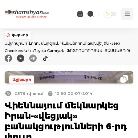
Open 
կարևոր
Ավտովթար՝ Լոռու մարզում․ Վանաձորում բախվել են «Jeep
Cherokee»-ն և «Toyota Camry»-ն․ ՖՈՏՈՌԵՊՈՐՏԱԺ, ՏԵՍԱՆՅՈւԹ
Աշխարհ
2876 դիտում
12:50 02-07-2014
Վիեննայում մեկնարկեց
Իրան-«վեցյակ»
բանակցությունների 6-րդ
փուլը