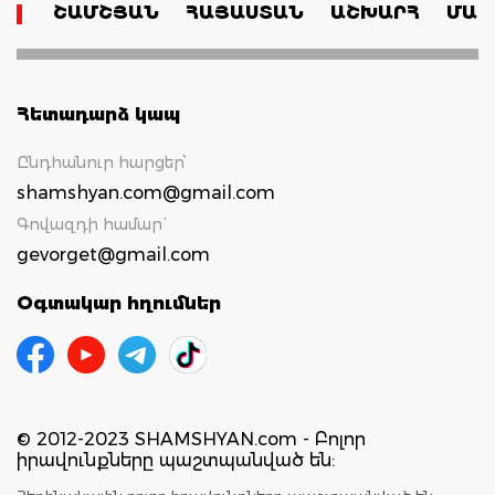
ՇԱՄՇՅԱՆ
ՀԱՅԱՍՏԱՆ
ԱՇԽԱՐՀ
ՄԱՄ
Հետադարձ կապ
Ընդհանուր հարցեր՝
shamshyan.com@gmail.com
Գովազդի համար`
gevorget@gmail.com
Օգտակար հղումներ
© 2012-2023 SHAMSHYAN.com - Բոլոր
իրավունքները պաշտպանված են: