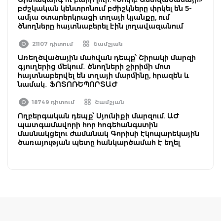
բժշկական կենտրոնում բժիշկները փրկել են 5-
ամյա օտարերկրացի տղայի կյանքը, ում
ծնողները հայտնաբերել էին լողավազանում
21107 դիտում
Շամշյան
Առեղծվածային մահվան դեպք՝ Շիրակի մարզի
գյուղերից մեկում․ ծնողների շիրիմի մոտ
հայտնաբերվել են տղայի մարմինը, հրազեն և
նամակ․ ՖՈՏՈՌԵՊՈՐՏԱԺ
18749 դիտում
Շամշյան
Ողբերգական դեպք՝ Սյունիքի մարզում. ԱԺ
պատգամավորի հոր հոգեհանգստին
մասնակցելու ժամանակ Գորիսի էկոպարեկային
ծառայության պետը հանկարծամահ է եղել