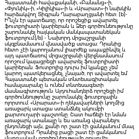
Հայաստանի հավաքականի, «Բանանց»-ի,
«Փյունիկ»-ի, «Կիլիկիա»-ի և «Արարատ»-ի նախկին
հարձակվող Տիգրան Ղարաբաղցյանի հետ: [b]-
Ի՞նչն էր պատճառը, որ որոշեցիք ավարտել
ֆուտբոլիստի կարիերան և Ձեր գործունեությունը
շարունակել հայկական մանկապատանեկան
ֆուտբոլում:[/b] - Նախորդ մրցաշրջանի
սկզբնամասում վնասվածք ստացա: Դրանից
հետո չէի կարողանում լիարժեք ապաքինվել և
այդ պատճառով մրցաշրջանի վերջնամասում
որոշում կայացրեցի ավարտել ֆուտբոլիստի
կարիերան: Ֆուտբոլից դուրս իմ կյանքը չեմ
կարող պատկերացնել, չնայած, որ ավարտել եմ
Հայաստանի պետական տնտեսագիտական
համալսարանը և ունեմ տնտեսագետի
մասնագիտություն: Այդուհանդերձ որոշեցի իմ
գործունեությունը շարունակել ֆուտբոլային
ոլորտում: «Արարատ»-ի ղեկավարների կողմից
առաջարկ ստացա ստանձնել ակումբի
քարտուղարի պաշտոնը: Շատ հաճելի էր նման
առաջարկ ստանալը և ես առանց վարանելու
ընդունեցի այն, քանի որ շատ էի ցանկանում մնալ
ֆուտբոլում: Դրանից բացի շատ էի ցանկանում
մարզչական գործունեությամբ զբաղվել: