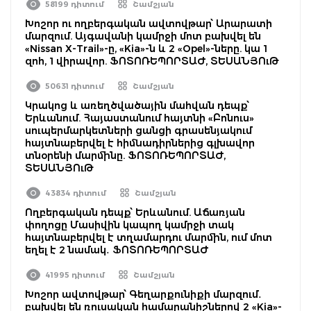
58199 դիտում
Շամշյան
Խոշոր ու ողբերգական ավտովթար՝ Արարատի
մարզում. Այգավանի կամրջի մոտ բախվել են
«Nissan X-Trail»-ը, «Kia»-ն և 2 «Opel»-ները. կա 1
զոհ, 1 վիրավոր. ՖՈՏՈՌԵՊՈՐՏԱԺ, ՏԵՍԱՆՅՈւԹ
50631 դիտում
Շամշյան
Կրակոց և առեղծվածային մահվան դեպք՝
Երևանում. Հայաստանում հայտնի «Բոնուս»
սուպերմարկետների ցանցի գրասենյակում
հայտնաբերվել է հիմնադիրներից գլխավոր
տնօրենի մարմինը. ՖՈՏՈՌԵՊՈՐՏԱԺ,
ՏԵՍԱՆՅՈւԹ
43834 դիտում
Շամշյան
Ողբերգական դեպք՝ Երևանում. Աճառյան
փողոցը Մասիվին կապող կամրջի տակ
հայտնաբերվել է տղամարդու մարմին, ում մոտ
եղել է 2 նամակ․ ՖՈՏՈՌԵՊՈՐՏԱԺ
41995 դիտում
Շամշյան
Խոշոր ավտովթար՝ Գեղարքունիքի մարզում․
բախվել են ռուսական համարանիշներով 2 «Kia»-