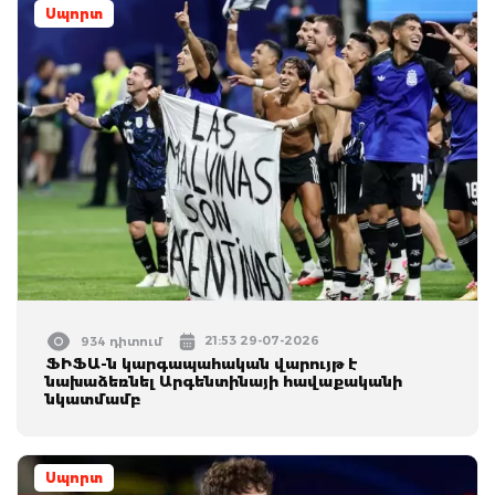
Սպորտ
21:53 29-07-2026
934 դիտում
ՖԻՖԱ-ն կարգապահական վարույթ է
նախաձեռնել Արգենտինայի հավաքականի
նկատմամբ
Սպորտ