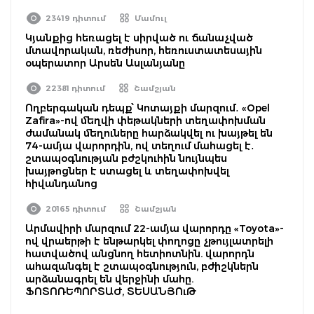
23419 դիտում
Մամուլ
Կյանքից հեռացել է սիրված ու ճանաչված
մտավորական, ռեժիսոր, հեռուստատեսային
օպերատոր Արսեն Ասլանյանը
22381 դիտում
Շամշյան
Ողբերգական դեպք՝ Կոտայքի մարզում․ «Opel
Zafira»-ով մեղվի փեթակների տեղափոխման
ժամանակ մեղուները հարձակվել ու խայթել են
74-ամյա վարորդին, ով տեղում մահացել է․
շտապօգնության բժշկուհին նույնպես
խայթոցներ է ստացել և տեղափոխվել
հիվանդանոց
20165 դիտում
Շամշյան
Արմավիրի մարզում 22-ամյա վարորդը «Toyota»-
ով վրաերթի է ենթարկել փողոցը չթույլատրելի
հատվածով անցնող հետիոտնին. վարորդն
ահազանգել է շտապօգնություն, բժիշկներն
արձանագրել են վերջինի մահը.
ՖՈՏՈՌԵՊՈՐՏԱԺ, ՏԵՍԱՆՅՈւԹ