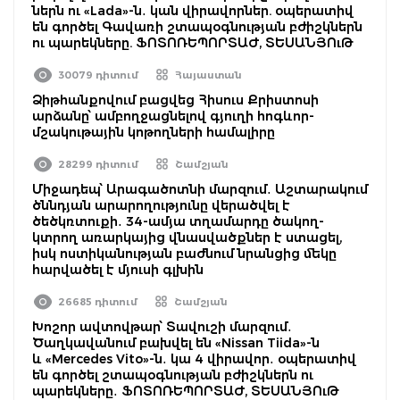
ներն ու «Lada»-ն․ կան վիրավորներ. օպերատիվ
են գործել Գավառի շտապօգնության բժիշկներն
ու պարեկները. ՖՈՏՈՌԵՊՈՐՏԱԺ, ՏԵՍԱՆՅՈւԹ
30079 դիտում
Հայաստան
Ձիթհանքովում բացվեց Հիսուս Քրիստոսի
արձանը՝ ամբողջացնելով գյուղի հոգևոր-
մշակութային կոթողների համալիրը
28299 դիտում
Շամշյան
Միջադեպ՝ Արագածոտնի մարզում․ Աշտարակում
ծննդյան արարողությունը վերածվել է
ծեծկռտուքի․ 34-ամյա տղամարդը ծակող-
կտրող առարկայից վնասվածքներ է ստացել,
իսկ ոստիկանության բաժնում նրանցից մեկը
հարվածել է մյուսի գլխին
26685 դիտում
Շամշյան
Խոշոր ավտովթար՝ Տավուշի մարզում․
Ծաղկավանում բախվել են «Nissan Tiida»-ն
և «Mercedes Vito»-ն․ կա 4 վիրավոր․ օպերատիվ
են գործել շտապօգնության բժիշկներն ու
պարեկները․ ՖՈՏՈՌԵՊՈՐՏԱԺ, ՏԵՍԱՆՅՈւԹ