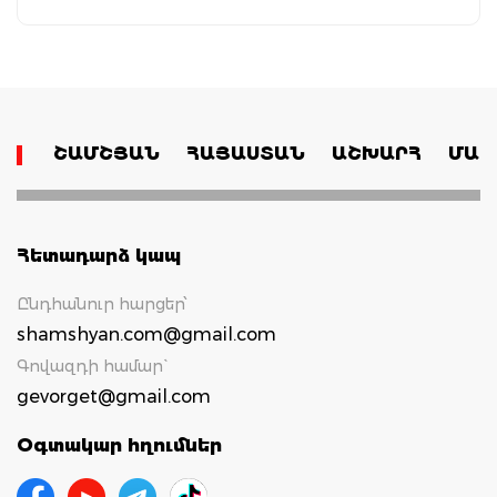
ՇԱՄՇՅԱՆ
ՀԱՅԱՍՏԱՆ
ԱՇԽԱՐՀ
ՄԱՄ
Հետադարձ կապ
Ընդհանուր հարցեր՝
shamshyan.com@gmail.com
Գովազդի համար`
gevorget@gmail.com
Օգտակար հղումներ