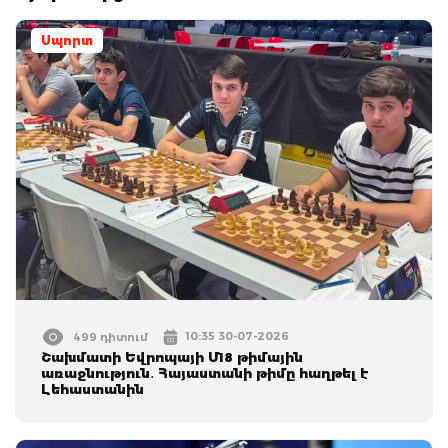
Սպորտ
10:35 30-07-2026
499 դիտում
Շախմատի Եվրոպայի Մ18 թիմային
առաջնություն․ Հայաստանի թիմը հաղթել է
Լեհաստանին