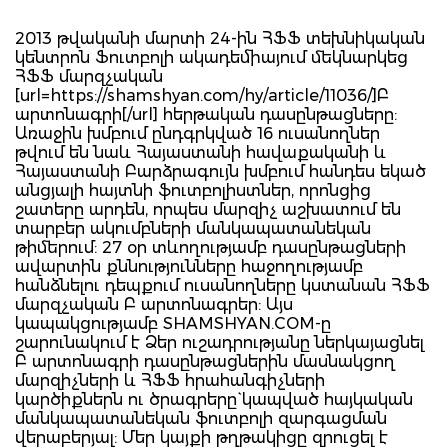
2013 թվականի մարտի 24-ին ՀՖՖ տեխնիկական
կենտրոն Ֆուտբոլի ակադեմիայում մեկնարկեց
ՀՖՖ մարզչական
[url=https://shamshyan.com/hy/article/11036/]Բ
արտոնագրի[/url] հերթական դասընթացները:
Առաջին խմբում ընդգրկված 16 ուսանողներ
թվում են նաև Հայաստանի հավաքականի և
Հայաստանի Բարձրագույն խմբում հանդես եկած
անցյալի հայտնի ֆուտբոլիստներ, որոնցից
շատերը արդեն, որպես մարզիչ աշխատում են
տարբեր ակումբների մանկապատանեկան
թիմերում: 27 օր տևողությամբ դասընթացների
ավարտին քննությունները հաջողությամբ
հանձնելու դեպքում ուսանողները կստանան ՀՖՖ
մարզչական Բ արտոնագրեր: Այս
կապակցությամբ SHAMSHYAN.COM-ը
շարունակում է Ձեր ուշադրությանը ներկայացնել
Բ արտոնագրի դասընթացներին մասնակցող
մարզիչների և ՀՖՖ հրահանգիչների
կարծիքներն ու ծրագրերը` կապված հայկական
մանկապատանեկան ֆուտբոլի զարգացման
վերաբերյալ: Մեր կայքի թղթակիցը զրուցել է