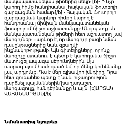
մանկապատանեկան թիմերից մեկը: [b]- Ի՞նչը
կարող հիմք հանդիսանալ հայկական ֆուտբոլի
զարգացման համար:[/b] - Հայկական ֆուտբոլի
զարգացման կարևոր հիմքը կարող է
հանդիսանալ միմիայն մանկապատանեկան
ֆուտբոլում ճիշտ աշխատանքը: Մեզ պետք են
մանկապատանեկան թիմերի հետ աշխատող լավ
մարզիչներ: Կարևոր է, որ մարզիչը բացի նման
դասընթացներից նաև զբաղվի
ինքնակրթությամբ: Այն գիտելիքները, որոնք
մարզիչը ստանում է պետք է կարողանա ճիշտ
մատուցել ապագա սերունդներին: Այս
պարագայում համոզված եմ, որ մենք կունենանք
լավ արդյունք: Դա է մեր գլխավոր խնդիրը: Դրա
հետ զուգահեռ պետք է նաև ուշադրություն
դարձնել պայմաններին` խաղադաշտ,
մարզագույք, հանդերձանքը և այլն: [b]ԱՐՏԱԿ
ՎԱՀԱՆՍԱՐՅԱՆ[/b]
Նմանատիպ նյութեր