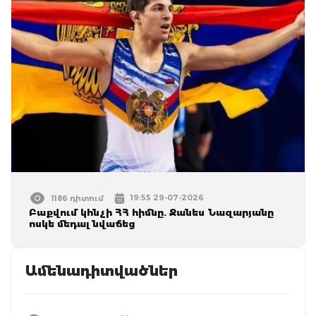
19:55 29-07-2026
1186 դիտում
Բաքվում կհնչի ՀՀ հիմնը. Ջանես Նազարյանը
ոսկե մեդալ նվաճեց
Ամենադիտվածներ