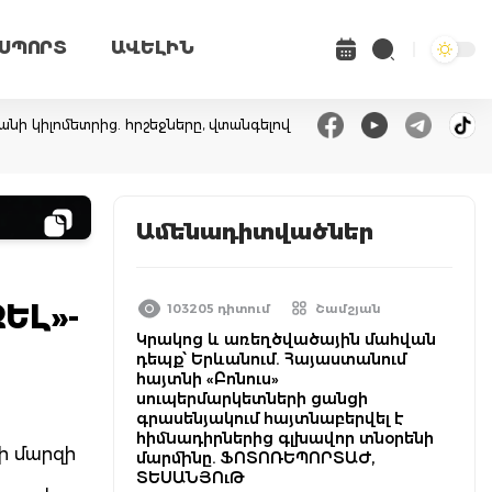
ՍՊՈՐՏ
ԱՎԵԼԻՆ
անի կիլոմետրից. հրշեջները, վտանգելով
Ամենադիտվածներ
ԵԼ»-
103205 դիտում
Շամշյան
Կրակոց և առեղծվածային մահվան
դեպք՝ Երևանում. Հայաստանում
հայտնի «Բոնուս»
սուպերմարկետների ցանցի
գրասենյակում հայտնաբերվել է
հիմնադիրներից գլխավոր տնօրենի
քի մարզի
մարմինը. ՖՈՏՈՌԵՊՈՐՏԱԺ,
ՏԵՍԱՆՅՈւԹ