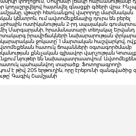
իկի փողոցում, Ծովինար լճակի հարևանությամբ դո
ր կողաշրջվելով հայտնվել գնացքի գծերի վրա: Ինչ
Շամշյանը, վթարի հետևանքով վարորդը մարմնական
ն կենտրոն, ում ավտոմեքենայից դուրս են բերել
րհային ոստիկանության 2-րդ սպայական գումարտա
միլ Մարգարյանի, հրամանատարի տեղակալ Երվանդ
և Արտակարգ իրավիճակների նախարարության փրկար
րկարարական ջոկատը՝ 1 մարտական հաշվարկով, ով
ավտոմեքենան հատուկ ճոպանների օգտագործմամբ
կանության քննչական գլխավոր վարչության Կոտայ
նքում նյութեր են նախապատրաստվում: Ավտոմեքե
հատուկ պահպանվող տարածք: Ֆոտոլրագրողի
մ է թիվ 205 երթուղին, որը էրեբունի զանգվածից գ
ութը՝ Գագիկ Շամշյանի