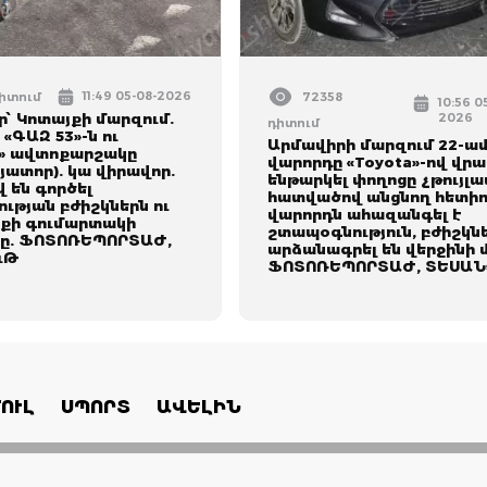
11:49 05-08-2026
դիտում
72358
10:56 0
՝ Կոտայքի մարզում.
2026
դիտում
 «ԳԱԶ 53»-ն ու
Արմավիրի մարզում 22-ա
» ավտոքարշակը
վարորդը «Toyota»-ով վրա
յատոր). կա վիրավոր.
ենթարկել փողոցը չթույլա
 են գործել
հատվածով անցնող հետիո
ւթյան բժիշկներն ու
վարորդն ահազանգել է
քի գումարտակի
շտապօգնություն, բժիշկն
ը. ՖՈՏՈՌԵՊՈՐՏԱԺ,
արձանագրել են վերջինի 
ւԹ
ՖՈՏՈՌԵՊՈՐՏԱԺ, ՏԵՍԱՆ
ՈՒԼ
ՍՊՈՐՏ
ԱՎԵԼԻՆ