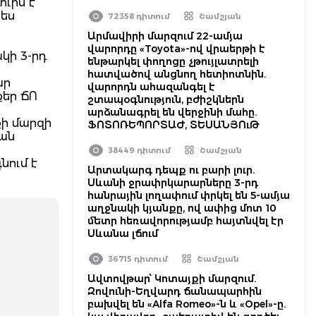
ւրս է
պես
72358 դիտում
Շամշյան
Արմավիրի մարզում 22-ամյա
վարորդը «Toyota»-ով վրաերթի է
կի 3-րդ
ենթարկել փողոցը չթույլատրելի
հատվածով անցնող հետիոտնին.
ար
վարորդն ահազանգել է
քեր ՃՈ
շտապօգնություն, բժիշկներն
արձանագրել են վերջինի մահը.
քի մարզի
ՖՈՏՈՌԵՊՈՐՏԱԺ, ՏԵՍԱՆՅՈւԹ
նան
38449 դիտում
Շամշյան
նում է
Արտակարգ դեպք ու բարի լուր.
Սևանի ջրափրկարարները 3-րդ
հանրային լողափում փրկել են 5-ամյա
աղջնակի կյանքը, ով ափից մոտ 10
մետր հեռավորությամբ հայտնվել էր
Սևանա լճում
36715 դիտում
Շամշյան
Ավտովթար՝ Կոտայքի մարզում.
Զովունի-Եղվարդ ճանապարհին
բախվել են «Alfa Romeo»-ն և «Opel»-ը.