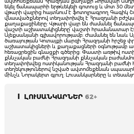
ավտոմեքենան Հրազդան քաղաքի Զորավար Անդրան
եկել ճանապարհի երթևեկելի գոտուց և մոտ 30 մետ
վթարի վայրից հայտնում է ֆոտոլրագրող Գագիկ 
վնասվածքներով տեղափոխվել է Հրազդանի բժշկակա
քաղաքացիները: Վթարի վայր են ժամանել ճանապա
վաշտի աշխատակիցները՝ վաշտի հրամանատար Է
Ալեքսանյանի գլխավորությամբ: Ժամանել են նա
ծառայության Կոտայքի մարզի Հրազդանի հրշեջ փ
աշխատակիցների և քաղաքացների օգնությամբ 
հեռացրեցին գնացքի գծերից: Փաստի առթիվ ոստի
քննչական բաժնի Հրազդանի քննչական բաժանմու
տեղափոխվեց ոստիկանության Հրազդանի բաժնի 
տեղեկություներով նշված ավտոմեքենան սպասարկու
մինչև Նորակերտ գյուղ: Լուսանկարները և տեսանյ
ԼՈՒՍԱՆԿԱՐՆԵՐ
62+