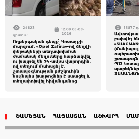
24823
16877 
12:09 05-08-
2026
Ավտովթար
դիտում
բախվել են
Ողբերգական դեպք՝ Կոտայքի
«SHACMAN
մարզում․ «Opel Zafira»-ով մեղվի
(մանիպուլ
փեթակների տեղափոխման
օպերատիվ
ժամանակ մեղուները հարձակվել
շտապօգնո
ու խայթել են 74-ամյա վարորդին,
ՊԾ Կոտայ
ով տեղում մահացել է․
պարեկներ
շտապօգնության բժշկուհին
ՏԵՍԱՆՅՈ
նույնպես խայթոցներ է ստացել և
տեղափոխվել հիվանդանոց
ՇԱՄՇՅԱՆ
ՀԱՅԱՍՏԱՆ
ԱՇԽԱՐՀ
ՄԱՄ