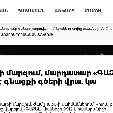
ՅԱՆ
ՀԱՅԱՍՏԱՆ
ԱՇԽԱՐՀ
ՄԱՄՈՒԼ
նությամբ գտնվող աղբավայրում. կրակն ու ծուխը տեսանելի են մի ք
եմ. ՖՈՏՈՌԵՊՈՐՏԱԺ, ՏԵՍԱՆՅՈւԹ
ի մարզում, մարդատար «ԳԱԶ
է գնացքի գծերի վրա. կա
տայքի մարզում: Ժամը 18:30-ի սահմաններում, Կոտայ
ը վարելով «ԳԱԶԵԼ» մակնիշի 0912 Լ համարանիշի