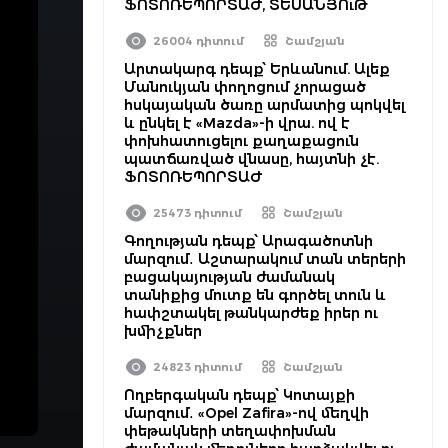
ՖՈՏՈՌԵՊՈՐՏԱԺ, ՏԵՍԱՆՅՈւԹ
26004 դիտում
Շամշյան
Արտակարգ դեպք՝ Երևանում. Ալեք
Մանուկյան փողոցում չորացած
հսկայական ծառը արմատից պոկվել
և ընկել է «Mazda»-ի վրա. ով է
փոխհատուցելու քաղաքացուն
պատճառված վնասը, հայտնի չէ.
ՖՈՏՈՌԵՊՈՐՏԱԺ
25473 դիտում
Շամշյան
Գողության դեպք՝ Արագածոտնի
մարզում․ Աշտարակում տան տերերի
բացակայության ժամանակ
տանիքից մուտք են գործել տուն և
հափշտակել թանկարժեք իրեր ու
խմիչքներ
24823 դիտում
Շամշյան
Ողբերգական դեպք՝ Կոտայքի
մարզում․ «Opel Zafira»-ով մեղվի
փեթակների տեղափոխման