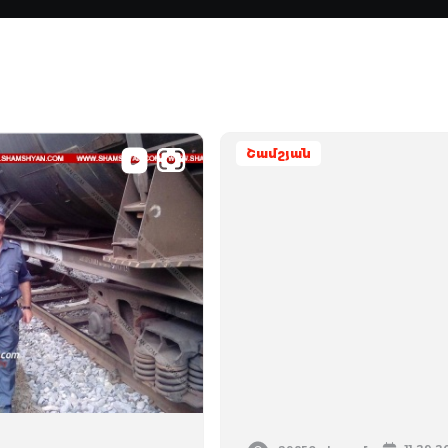
Շամշյան