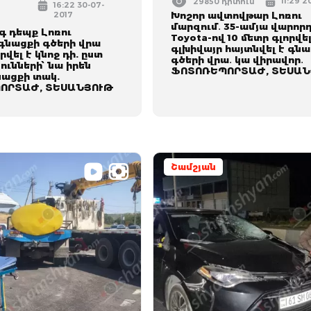
11:29 2
29850 դիտում
16:22 30-07-
2017
Խոշոր ավտովթար Լոռու
մարզում․ 35-ամյա վարոր
 դեպք Լոռու
Toyota-ով 10 մետր գլորվե
 գնացքի գծերի վրա
գլխիվայր հայտնվել է գն
վել է կնոջ դի. ըստ
գծերի վրա․ կա վիրավոր․
ունների՝ նա իրեն
ՖՈՏՈՌԵՊՈՐՏԱԺ, ՏԵՍԱՆ
նացքի տակ.
ՈՐՏԱԺ, ՏԵՍԱՆՅՈՒԹ
Շամշյան