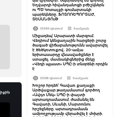
կա վիրավոր․ օպերատիվ են գործել
Եղվարդի հիվանդանոցի բժիշկներն
ու ՊԾ Կոտայքի գումարտակի
պարեկները. ՖՈՏՈՌԵՊՈՐՏԱԺ,
ՏԵՍԱՆՅՈւԹ
35983 դիտում
Շամշյան
Միջադեպ՝ Արարատի մարզում․
Վեդիում կենցաղային հարցերի շուրջ
ծագած վիճաբանությունն ավարտվել
է ծեծկռտուքով․ 20-ամյա
երիտասարդը վնասվածքներ է
ստացել․ մասնակիցներից մեկը
«Վեդի պլաստ» ՍՊԸ-ի տնօրենի որդին
է
30381 դիտում
Շամշյան
Խոշոր հրդեհ՝ Գավառ քաղաքի
Արծվաքար թաղամասում գործող
իքին
«Ավդո Մեկ» ՍՊԸ-ի փայտի
արտադրամասում. ժամանել են
Գավառի, Սևանի, Մարտունու
հրշեջները. արտադրամասն
ամբողջությամբ վերածվել է մոխրի.