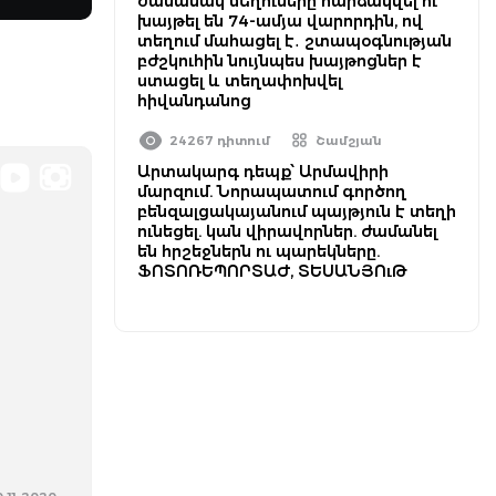
ժամանակ մեղուները հարձակվել ու
խայթել են 74-ամյա վարորդին, ով
տեղում մահացել է․ շտապօգնության
բժշկուհին նույնպես խայթոցներ է
ստացել և տեղափոխվել
հիվանդանոց
24267 դիտում
Շամշյան
Արտակարգ դեպք՝ Արմավիրի
մարզում. Նորապատում գործող
բենզալցակայանում պայթյուն է տեղի
ունեցել. կան վիրավորներ. ժամանել
են հրշեջներն ու պարեկները.
ՖՈՏՈՌԵՊՈՐՏԱԺ, ՏԵՍԱՆՅՈւԹ