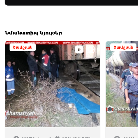
Նմանատիպ նյութեր
Շամշյան
Շամշյան