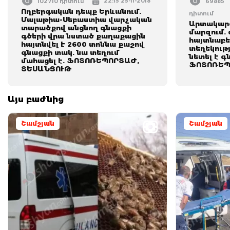
22:15 25-11-2018
102710 դիտում
69885
Ողբերգական դեպք Երևանում.
դիտում
Մալաթիա-Սեբաստիա վարչական
Արտակարգ
տարածքով անցնող գնացքի
մարզում.
գծերի վրա նստած քաղաքացին
հայտնաբեր
հայտնվել է 2600 տոննա քաշով
տեղեկությ
գնացքի տակ. նա տեղում
նետել է գ
մահացել է. ՖՈՏՈՌԵՊՈՐՏԱԺ,
ՖՈՏՈՌԵՊ
ՏԵՍԱՆՅՈՒԹ
Այս բաժնից
Շամշյան
Շամշյան