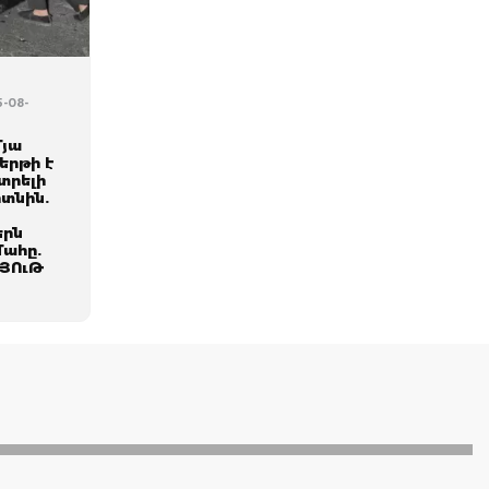
5-08-
մյա
երթի է
տրելի
տնին.
երն
մահը.
ՅՈւԹ