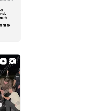
0-11-2020
դը
լով,
ացքի
ՅՈՒԹ