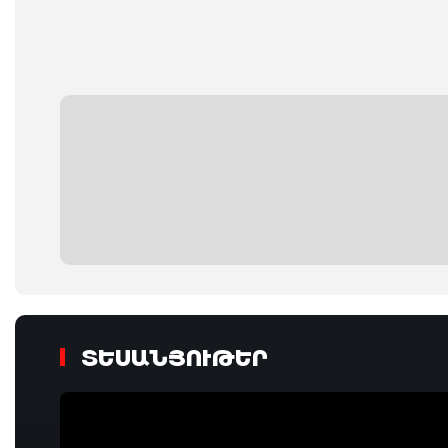
ՏԵՍԱՆՅՈՒԹԵՐ