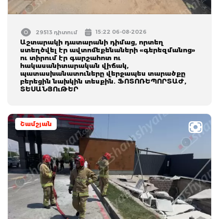
15:22 06-08-2026
29513 դիտում
Աշտարակի դատարանի դիմաց, որտեղ
ստեղծվել էր ավտոմեքենաների «գերեզմանոց»
ու տիրում էր գարշահոտ ու
հակասանիտարական վիճակ,
պատասխանատուները վերջապես տարածքը
բերեցին նախկին տեսքին. ՖՈՏՈՌԵՊՈՐՏԱԺ,
ՏԵՍԱՆՅՈւԹԵՐ
Շամշյան