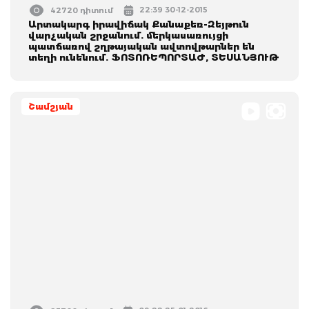
22:39 30-12-2015
42720 դիտում
Արտակարգ իրավիճակ Քանաքեռ-Զեյթուն
վարչական շրջանում. մերկասառույցի
պատճառով շղթայական ավտովթարներ են
տեղի ունենում. ՖՈՏՈՌԵՊՈՐՏԱԺ, ՏԵՍԱՆՅՈՒԹ
Շամշյան