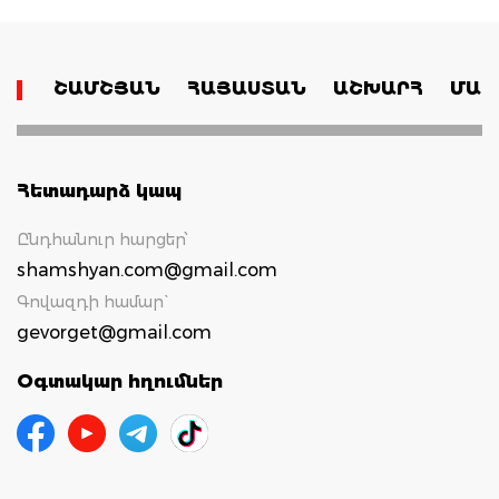
ՇԱՄՇՅԱՆ
ՀԱՅԱՍՏԱՆ
ԱՇԽԱՐՀ
ՄԱՄ
Հետադարձ կապ
Ընդհանուր հարցեր՝
shamshyan.com@gmail.com
Գովազդի համար`
gevorget@gmail.com
Օգտակար հղումներ