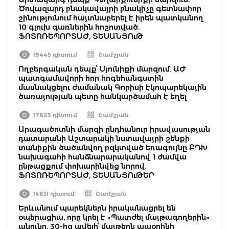
Ծովազարդ բնակավայրի բնակիչը գետնափոր
շինությունում հայտնաբերել է իրեն պատկանող
10 գլուխ գառներին հոշոտված.
ՖՈՏՈՌԵՊՈՐՏԱԺ, ՏԵՍԱՆՅՈւԹ
19445 դիտում
Շամշյան
Ողբերգական դեպք՝ Սյունիքի մարզում. ԱԺ
պատգամավորի հոր հոգեհանգստին
մասնակցելու ժամանակ Գորիսի էկոպարեկային
ծառայության պետը հանկարծամահ է եղել
17625 դիտում
Շամշյան
Արագածոտնի մարզի ընդհանուր իրավասության
դատարանի Աշտարակի նստավայրի շենքի
տանիքին ծածանվող բզկտված եռագույնը ԲԴԽ
նախագահի հանձնարարականով 1 ժամվա
ընթացքում փոխարինվեց նորով.
ՖՈՏՈՌԵՊՈՐՏԱԺ, ՏԵՍԱՆՅՈւԹԵՐ
14831 դիտում
Շամշյան
Երևանում պարեկներն իրականացրել են
օպերացիա, որը կրել է «Պատժել մայթագողերին»
անունը. 30-ից ավելի՝ մայթերն ապօրինի