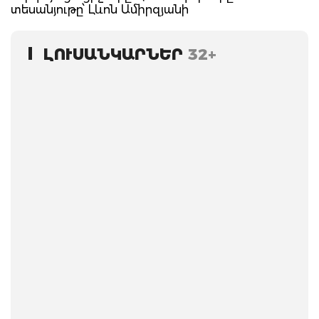
տեսանյութը՝ Լևոն Ամիրզյանի
ԼՈՒՍԱՆԿԱՐՆԵՐ
32+