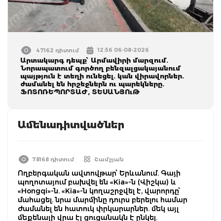
12:56 06-08-2026
47162 դիտում
Արտակարգ դեպք՝ Արմավիրի մարզում.
Նորապատում գործող բենզալցակայանում
պայթյուն է տեղի ունեցել. կան վիրավորներ.
ժամանել են հրշեջներն ու պարեկները.
ՖՈՏՈՌԵՊՈՐՏԱԺ, ՏԵՍԱՆՅՈւԹ
Ամենադիտվածներ
78168 դիտում
Շամշյան
Ողբերգական ավտովթար՝ Երևանում. Գայի
պողոտայում բախվել են «Kia»-ն (Վիշկա) և
«Hongqi»-ն. «Kia»-ն կողաշրջվել է, վարորդը՝
մահացել. նրա մարմինը դուրս բերելու համար
ժամանել են հատուկ փրկարարներ. մեկ այլ
մեքենայի վրա էլ ցուցանակն է ընկել.