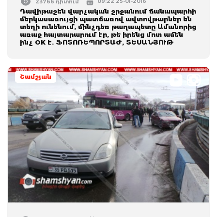
09:22 25-01-2016
23766 դիտում
Դավիթաշեն վարչական շրջանում ճանապարհի
մերկասառույցի պատճառով ավտովթարներ են
տեղի ունենում, մինչդեռ թաղապետը Ամանորից
առաջ հայտարարում էր, թե իրենց մոտ ամեն
ինչ OK է. ՖՈՏՈՌԵՊՈՐՏԱԺ, ՏԵՍԱՆՅՈՒԹ
Շամշյան