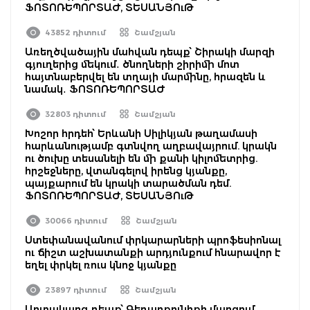
ՖՈՏՈՌԵՊՈՐՏԱԺ, ՏԵՍԱՆՅՈւԹ
43852 դիտում
Շամշյան
Առեղծվածային մահվան դեպք՝ Շիրակի մարզի
գյուղերից մեկում․ ծնողների շիրիմի մոտ
հայտնաբերվել են տղայի մարմինը, հրազեն և
նամակ․ ՖՈՏՈՌԵՊՈՐՏԱԺ
32803 դիտում
Շամշյան
Խոշոր հրդեհ՝ Երևանի Սիլիկյան թաղամասի
հարևանությամբ գտնվող աղբավայրում. կրակն
ու ծուխը տեսանելի են մի քանի կիլոմետրից.
հրշեջները, վտանգելով իրենց կյանքը,
պայքարում են կրակի տարածման դեմ.
ՖՈՏՈՌԵՊՈՐՏԱԺ, ՏԵՍԱՆՅՈւԹ
30066 դիտում
Շամշյան
Ստեփանավանում փրկարարների պրոֆեսիոնալ
ու ճիշտ աշխատանքի արդյունքում հնարավոր է
եղել փրկել ռուս կնոջ կյանքը
23897 դիտում
Շամշյան
Արտակարգ դեպք՝ Գեղարքունիքի մարզում.