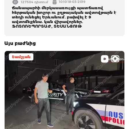
10:10 18-03-2019
127504 դիտում
Ճանապարհի մերկասառույցի պատճառով
հերթական խոշոր ու շղթայական ավտովթարն է
տեղի ունեցել Երևանում. բախվել է 9
ավտոմեքենա. կան վիրավորներ.
ՖՈՏՈՌԵՊՈՐՏԱԺ, ՏԵՍԱՆՅՈՒԹ
Այս բաժնից
Շամշյան