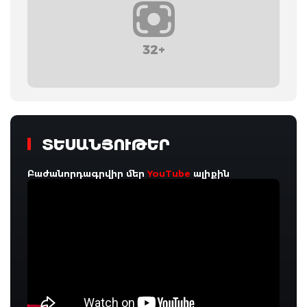
32+
ՏԵՍԱՆՅՈՒԹԵՐ
Բաժանորդագրվիր մեր
YouTube
ալիքին