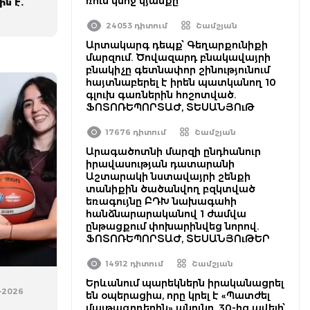
ռուս կնոջ կյանքը
ին է.
24053 դիտում
Շամշյան
Արտակարգ դեպք՝ Գեղարքունիքի
մարզում. Ծովազարդ բնակավայրի
բնակիչը գետնափոր շինությունում
հայտնաբերել է իրեն պատկանող 10
գլուխ գառներին հոշոտված.
ՖՈՏՈՌԵՊՈՐՏԱԺ, ՏԵՍԱՆՅՈւԹ
17676 դիտում
Շամշյան
Արագածոտնի մարզի ընդհանուր
իրավասության դատարանի
Աշտարակի նստավայրի շենքի
տանիքին ծածանվող բզկտված
եռագույնը ԲԴԽ նախագահի
հանձնարարականով 1 ժամվա
ընթացքում փոխարինվեց նորով.
ՖՈՏՈՌԵՊՈՐՏԱԺ, ՏԵՍԱՆՅՈւԹԵՐ
14912 դիտում
Շամշյան
Երևանում պարեկներն իրականացրել
7-2026
են օպերացիա, որը կրել է «Պատժել
մայթագողերին» անունը. 30-ից ավելի՝