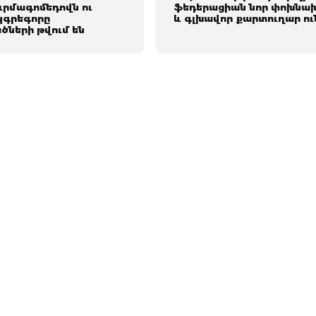
ւրմագոմեդովն ու
ֆեդերացիան նոր փոխնա
կգրեգորը
և գլխավոր քարտուղար ու
ծների թվում են