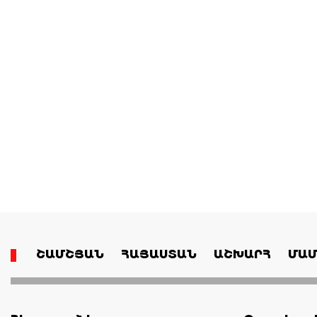
ՇԱՄՇՅԱՆ
ՀԱՅԱՍՏԱՆ
ԱՇԽԱՐՀ
ՄԱՄ