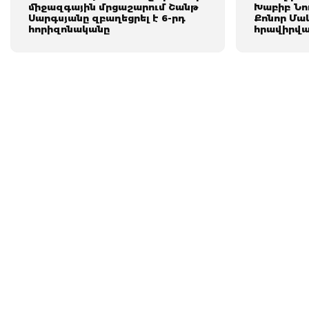
միջազգային մրցաշարում Շանթ
Խաբիբ Նո
Սարգսյանը զբաղեցրել է 6-րդ
Քոնոր Մա
հորիզոնականը
հրավիրվա