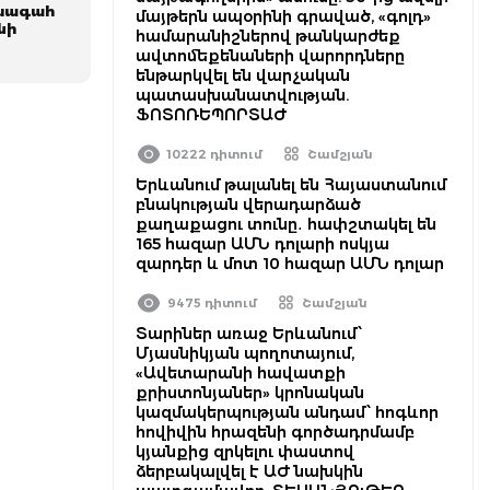
խագահ
մայթերն ապօրինի գրաված, «գոլդ»
նի
համարանիշներով թանկարժեք
ավտոմեքենաների վարորդները
ենթարկվել են վարչական
պատասխանատվության.
ՖՈՏՈՌԵՊՈՐՏԱԺ
10222 դիտում
Շամշյան
Երևանում թալանել են Հայաստանում
բնակության վերադարձած
քաղաքացու տունը․ հափշտակել են
165 հազար ԱՄՆ դոլարի ոսկյա
զարդեր և մոտ 10 հազար ԱՄՆ դոլար
9475 դիտում
Շամշյան
Տարիներ առաջ Երևանում՝
Մյասնիկյան պողոտայում,
«Ավետարանի հավատքի
քրիստոնյաներ» կրոնական
կազմակերպության անդամ՝ հոգևոր
հովիվին հրազենի գործադրմամբ
կյանքից զրկելու փաստով
ձերբակալվել է ԱԺ նախկին