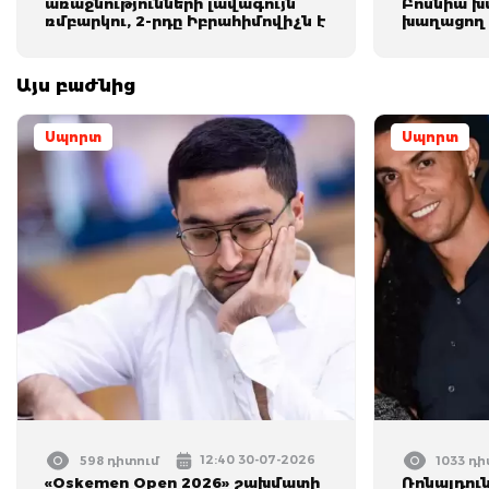
առաջնությունների լավագույն
Բոսնիա խ
ռմբարկու, 2-րդը Իբրահիմովիչն է
խաղացող
Այս բաժնից
Սպորտ
Սպորտ
12:40 30-07-2026
598 դիտում
1033 դ
«Oskemen Open 2026» շախմատի
Ռոնալդուն