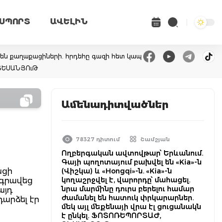
ՍՊՈՐՏ
ԱՎԵԼԻՆ
 են քաղաքացիների. հրդեհը գազի հետ կապ
 ՏԵՍԱՆՅՈւԹ
Ամենադիտվածներ
78327 դիտում
Շամշյան
Ողբերգական ավտովթար՝ Երևանում.
Գայի պողոտայում բախվել են «Kia»-ն
ացի
(Վիշկա) և «Hongqi»-ն. «Kia»-ն
կողաշրջվել է, վարորդը՝ մահացել.
 գրավեց
նրա մարմինը դուրս բերելու համար
այդ
ժամանել են հատուկ փրկարարներ.
դարձել էր
մեկ այլ մեքենայի վրա էլ ցուցանակն
է ընկել. ՖՈՏՈՌԵՊՈՐՏԱԺ,