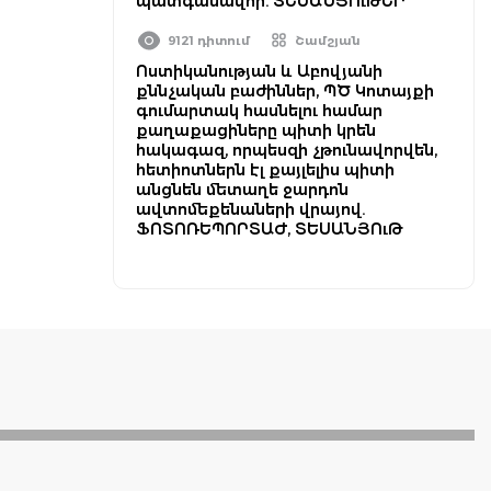
պատգամավոր. ՏԵՍԱՆՅՈւԹԵՐ
9121 դիտում
Շամշյան
Ոստիկանության և Աբովյանի
քննչական բաժիններ, ՊԾ Կոտայքի
գումարտակ հասնելու համար
քաղաքացիները պիտի կրեն
հակագազ, որպեսզի չթունավորվեն,
հետիոտներն էլ քայլելիս պիտի
անցնեն մետաղե ջարդոն
ավտոմեքենաների վրայով.
ՖՈՏՈՌԵՊՈՐՏԱԺ, ՏԵՍԱՆՅՈւԹ