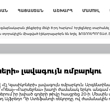
ՅԱՆ
ՀԱՅԱՍՏԱՆ
ԱՇԽԱՐՀ
ՄԱՄՈՒԼ
զմաբնակարան շենքերից մեկի 8-րդ հարկում. հրշեջները տարհանել
ռն օդորակիչին միացված էլեկտրալարերն են եղել. ՖՈՏՈՌԵՊՈՐՏԱԺ,
ոների» լավագույն ռմբարկու
 «Էլ Կլասիկոների» լավագույն ռմբարկուն: Արգենտին
` «Ռեալ»-«Բարսելոնա» խաղի ժամանակ երկու անգամ
երում իր խփած գոլերի թիվը հասցրեց 20-ի: Մեսսին 
դ Ալֆրեդո Դի Ստեֆանոյի ռեկորդը, ով ժամանակին 