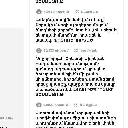
ՏԵՍԱՆՅՈւԹ
43930 դիտում
Շամշյան
Առեղծվածային մահվան դեպք՝
Շիրակի մարզի գյուղերից մեկում․
ծնողների շիրիմի մոտ հայտնաբերվել
են տղայի մարմինը, հրազեն և
նամակ․ ՖՈՏՈՌԵՊՈՐՏԱԺ
32833 դիտում
Շամշյան
Խոշոր հրդեհ՝ Երևանի Սիլիկյան
թաղամասի հարևանությամբ
գտնվող աղբավայրում. կրակն ու
ծուխը տեսանելի են մի քանի
կիլոմետրից. հրշեջները, վտանգելով
իրենց կյանքը, պայքարում են կրակի
տարածման դեմ. ՖՈՏՈՌԵՊՈՐՏԱԺ,
ՏԵՍԱՆՅՈւԹ
30156 դիտում
Շամշյան
Ստեփանավանում փրկարարների
պրոֆեսիոնալ ու ճիշտ աշխատանքի
-09-2014
արդյունքում հնարավոր է եղել փրկել