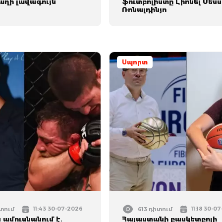
աղի լավագույն
ֆուտբոլիստը Լիոնել Մեսս
Ռոնալդինյո
Սպորտ
11:43 30-07-2026
11:18 30-0
իտում
613 դիտում
 ամուսնանում է․
Հայաստանի բասկետբոլի