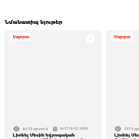
Նմանատիպ նյութեր
Սպորտ
Սպորտ
16:17 19-12-2016
6473 դիտում
3373 դ
Լիոնել Մեսին` եվրոպական
Լիոնել Մե