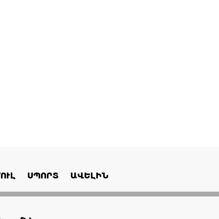
ՈՒԼ
ՍՊՈՐՏ
ԱՎԵԼԻՆ