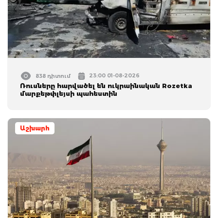
23:00 01-08-2026
838 դիտում
Ռուսները հարվածել են ուկրաինական Rozetka
մարքեթփլեյսի պահեստին
Աշխարհ