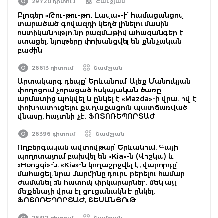
29720 դիտում
Շամշյան
Բլոգեր «Թու-թու-թու Լավա»-ի՝ համացանցով
տարածած գովազդի կեղծ լինելու մասին
ոստիկանությունը բազմաթիվ ահազանգեր է
ստացել. նյութերը փոխանցվել են քննչական
բաժին
26613 դիտում
Շամշյան
Արտակարգ դեպք՝ Երևանում. Ալեք Մանուկյան
փողոցում չորացած հսկայական ծառը
արմատից պոկվել և ընկել է «Mazda»-ի վրա. ով է
փոխհատուցելու քաղաքացուն պատճառված
վնասը, հայտնի չէ. ՖՈՏՈՌԵՊՈՐՏԱԺ
26396 դիտում
Շամշյան
Ողբերգական ավտովթար՝ Երևանում. Գայի
պողոտայում բախվել են «Kia»-ն (Վիշկա) և
«Hongqi»-ն. «Kia»-ն կողաշրջվել է, վարորդը՝
մահացել. նրա մարմինը դուրս բերելու համար
ժամանել են հատուկ փրկարարներ. մեկ այլ
մեքենայի վրա էլ ցուցանակն է ընկել.
ՖՈՏՈՌԵՊՈՐՏԱԺ, ՏԵՍԱՆՅՈւԹ
26312 դիտում
Շամշյան