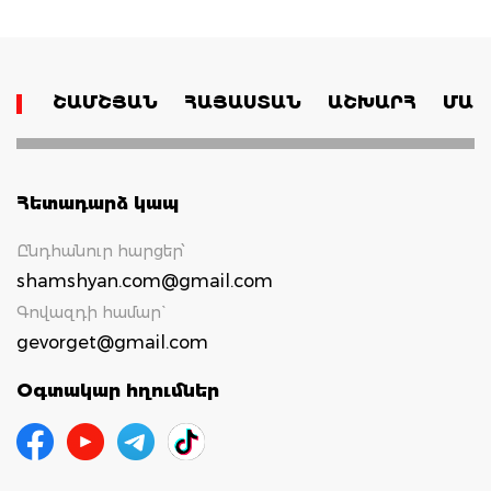
ՇԱՄՇՅԱՆ
ՀԱՅԱՍՏԱՆ
ԱՇԽԱՐՀ
ՄԱՄ
Հետադարձ կապ
Ընդհանուր հարցեր՝
shamshyan.com@gmail.com
Գովազդի համար`
gevorget@gmail.com
Օգտակար հղումներ