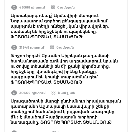
46388 դիտում
Շամշյան
Արտակարգ դեպք՝ Արմավիրի մարզում.
Նորապատում գործող բենզալցակայանում
պայթյուն է տեղի ունեցել. կան վիրավորներ.
ժամանել են հրշեջներն ու պարեկները.
ՖՈՏՈՌԵՊՈՐՏԱԺ, ՏԵՍԱՆՅՈւԹ
31948 դիտում
Շամշյան
Խոշոր հրդեհ՝ Երևանի Սիլիկյան թաղամասի
հարևանությամբ գտնվող աղբավայրում. կրակն
ու ծուխը տեսանելի են մի քանի կիլոմետրից.
հրշեջները, վտանգելով իրենց կյանքը,
պայքարում են կրակի տարածման դեմ.
ՖՈՏՈՌԵՊՈՐՏԱԺ, ՏԵՍԱՆՅՈւԹ
30609 դիտում
Շամշյան
Արագածոտնի մարզի ընդհանուր իրավասության
դատարանի Աշտարակի նստավայրի շենքի
տանիքում ծածանվում է բզկտված եռագույնը․
ի՞նչ է մտածում Բարձրագույն խորհրդի
նախագահը. ՖՈՏՈՌԵՊՈՐՏԱԺ, ՏԵՍԱՆՅՈւԹ