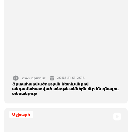
20:58 21-01-2014
2345 դիտում
Ցրտահարվածության հետևանքով
անդամահատված անօթևաններն ո՞ւր են գնալու.
տեսանյութ
Աշխարհ