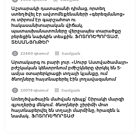
Աշտարակի դատարանի դիմաց, որտեղ
ստեղծվել էր ավտոմեքենաների «գերեզմանոց»
ու տիրում էր գարշահոտ ու
հակասանիտարական վիճակ,
պատասխանատուները վերջապես տարածքը
բերեցին նախկին տեսքին. ՖՈՏՈՌԵՊՈՐՏԱԺ,
ՏԵՍԱՆՅՈւԹԵՐ
22660 դիտում
Շամշյան
Արտակարգ ու բարի լուր. «Սուրբ Աստվածամայր»
բժշկական կենտրոնում բժիշկները փրկել են 5-
ամյա օտարերկրացի տղայի կյանքը, ում
ծնողները հայտնաբերել էին լողավազանում
20078 դիտում
Շամշյան
Առեղծվածային մահվան դեպք՝ Շիրակի մարզի
գյուղերից մեկում․ ծնողների շիրիմի մոտ
հայտնաբերվել են տղայի մարմինը, հրազեն և
նամակ․ ՖՈՏՈՌԵՊՈՐՏԱԺ